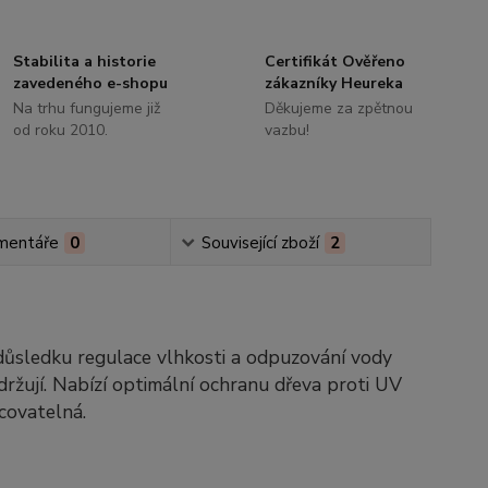
Stabilita a historie
Certifikát Ověřeno
zavedeného e-shopu
zákazníky Heureka
Na trhu fungujeme již
Děkujeme za zpětnou
od roku 2010.
vazbu!
mentáře
0
Související zboží
2
V důsledku regulace vlhkosti a odpuzování vody
držují. Nabízí optimální ochranu dřeva proti UV
covatelná.