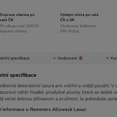
Doprava zdarma po
Výdejní místa po celé
celé ČR
ČR a SR
Při nákupu nad 2400 Kč
Zásilkovna, Balíkovna,
doprava zdarma.
DPD Pickup.
etní specifikace
Hodnocení
0
Ko
tní specifikace
ditelná dekorativní lazura pro vnitřní a vnější použití. 
lazurový nátěr hladké, prodyšné plochy, které se dobře u
Má velmi dobrou přilnavost a pružnost. Je jednoduše zpra
í informace o Remmers Allzweck Lasur: