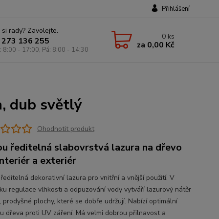
Přihlášení
 si rady? Zavolejte.
0
ks
 273 136 255
za
0,00 Kč
: 8:00 - 17:00, Pá: 8:00 - 14:30
, dub světlý
Ohodnotit produkt
u ředitelná slabovrstvá lazura na dřevo
nteriér a exteriér
editelná dekorativní lazura pro vnitřní a vnější použití. V
ku regulace vlhkosti a odpuzování vody vytváří lazurový nátěr
 prodyšné plochy, které se dobře udržují. Nabízí optimální
u dřeva proti UV záření. Má velmi dobrou přilnavost a