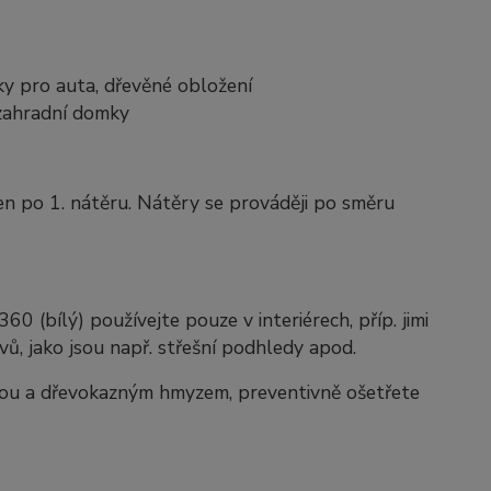
šky pro auta, dřevěné obložení
 zahradní domky
n po 1. nátěru. Nátěry se prováději po směru
 (bílý) používejte pouze v interiérech, příp. jimi
ů, jako jsou např. střešní podhledy apod.
obou a dřevokazným hmyzem, preventivně ošetřete