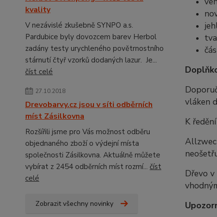
ven
kvality
nov
jeh
V nezávislé zkušebně SYNPO a.s.
Pardubice byly dovozcem barev Herbol
tva
zadány testy urychleného povětrnostního
čás
stárnutí čtyř vzorků dodaných lazur. Je...
Doplňko
číst celé
Doporuč
27.10.2018
vláken d
Drevobarvy.cz jsou v síti odběrních
míst Zásilkovna
K ředění
Rozšířili jsme pro Vás možnost odběru
Allzweck
objednaného zboží o výdejní místa
neošetřu
společnosti Zásilkovna. Aktuálně můžete
vybírat z 2454 odběrních míst rozmí...
číst
Dřevo v 
celé
vhodným
Zobrazit všechny novinky
Upozorn