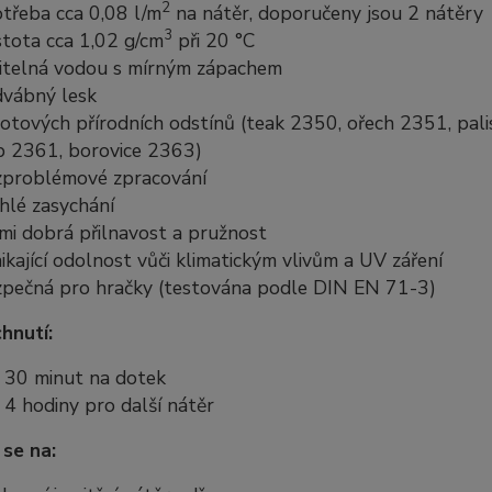
2
třeba cca 0,08 l/m
na nátěr, doporučeny jsou 2 nátěry
3
tota cca 1,02 g/cm
při 20 °C
itelná vodou s mírným zápachem
dvábný lesk
otových přírodních odstínů (teak 2350, ořech 2351, pal
b 2361, borovice 2363)
zproblémové zpracování
hlé zasychání
mi dobrá přilnavost a pružnost
ikající odolnost vůči klimatickým vlivům a UV záření
pečná pro hračky (testována podle DIN EN 71-3)
hnutí:
 30 minut na dotek
 4 hodiny pro další nátěr
 se na: