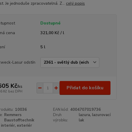
st. Je jednoduše zpracovatelná. Z...
celý popis
tupnost
Dostupné
ná cena
321,00 Kč / l
ení
5 l
zweck-Lasur odstín
605 Kč
/
ks
Přidat do košíku
26 Kč
bez DPH
roduktu:
10036
EAN kód:
4004707019736
e:
Remmers
Druh
lazura, lazurovací
Baustofftechnik
výrobku:
lak
interiér, exteriér