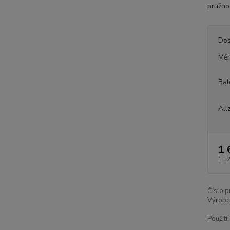
pružno
Dos
Měr
Bal
All
1 
1 3
Číslo p
Výrobc
Použití: