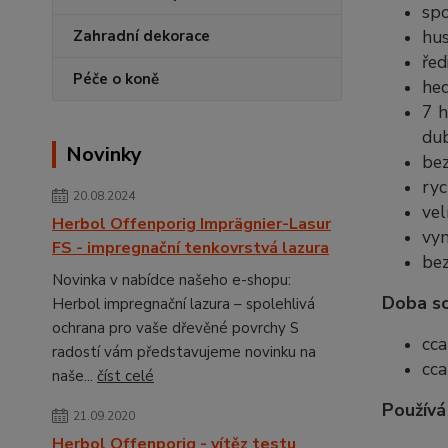
spo
hus
Zahradní dekorace
řed
Péče o koně
he
7 h
du
Novinky
be
ryc
20.08.2024
vel
Herbol Offenporig Imprägnier-Lasur
vyn
FS - impregnační tenkovrstvá lazura
bez
Novinka v nabídce našeho e-shopu:
Doba sc
Herbol impregnační lazura – spolehlivá
ochrana pro vaše dřevěné povrchy S
cca
radostí vám představujeme novinku na
cca
naše...
číst celé
Používá
21.09.2020
Herbol Offenporig - vítěz testu