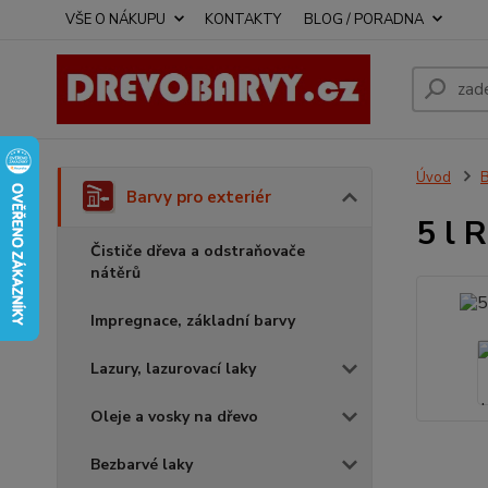
VŠE O NÁKUPU
KONTAKTY
BLOG / PORADNA
Úvod
B
Barvy pro exteriér
5 l 
Čističe dřeva a odstraňovače
nátěrů
Impregnace, základní barvy
Lazury, lazurovací laky
Oleje a vosky na dřevo
Bezbarvé laky