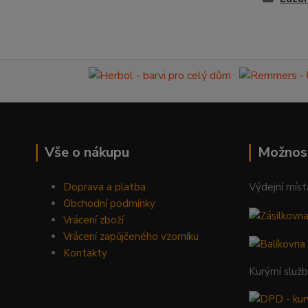
Vše o nákupu
Možnos
Doprava a platba
Výdejní míst
Obchodní podmínky
Vrácení zboží
Vrácení zapůjčeného vzorníku
Kontakty
Kurýrní služ