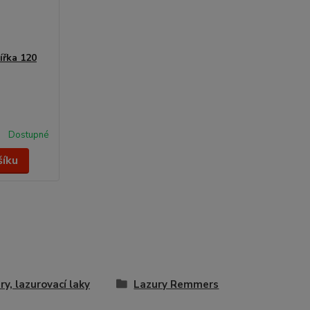
ířka 120
Dostupné
šíku
ry, lazurovací laky
Lazury Remmers