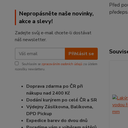
Před pou
předeps
Nepropásněte naše novinky,
akce a slevy!
Zadejte svůj e-mail chcete-li dostávat
náš newsletter.
Souvise
Přihlásit se
Souhlasím se
zpracováním osobních údajů
za účelem
rozesílky newsletteru.
Doprava zdarma po ČR při
nákupu nad 2400 Kč
Dodání kurýrem po celé ČR a SR
Výdejny Zásilkovna, Balíkovna,
DPD Pickup
Expedice barev do dvou dnů
Poradíme vám s výběrem nátěrů