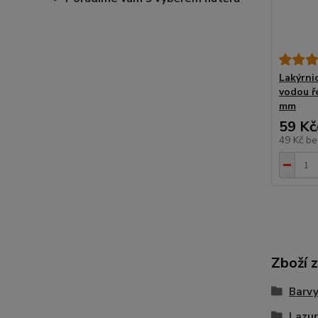
Lakýrni
vodou ře
mm
59 Kč
49 Kč
be
Zboží 
Barvy
Lazu