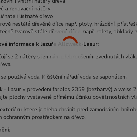
kovní i vnitřní nátěry dřeva
é a renovační nátěry
ličnaté i listnaté dřevo
rově nestálé dřevěné dílce např. ploty, hrázdění, přístře
tečně tvarově stálé dřevěné dílce: např. rolety, obklady,
vé informace k lazuře Allzweck-Lasur:
ují se 2 nátěry s jemným přebroušením zvednutých vláke
řeva.
 se používá voda. K čištění nářadí voda se saponátem.
 - Lasur v provedení farblos 2359 (bezbarvý) a weiss 2360
jte plochy vystavené přímému účinku povětrnostních vliv
exteriéru, které je třeba chránit před zamodráním, hnil
 ochranným prostředkem na dřevo.
ění: