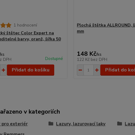
1 hodnocení
Plochá štětka ALLROUND, š
mm
cký štětec Color Expert na
ditelné barvy, oranž, šířka 50
148 Kč
/
ks
/
ks
Dostupné
z DPH
122 Kč
bez DPH
Přidat do košíku
Přidat do ko
zařazeno v kategoriích
 pro exteriér
Lazury, lazurovací laky
Lazu
ry Remmers