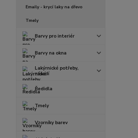
Emaily - krycí laky na dřevo
Tmely
Barvy pro interiér
Barvy na okna
Lakýrnické potřeby,
nářadí
Ředidla
Tmely
Vzorníky barev