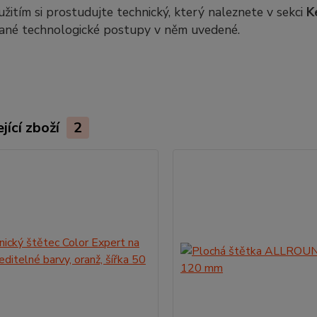
žitím si prostudujte technický, který naleznete v sekci
K
ané technologické postupy v něm uvedené.
jící zboží
2