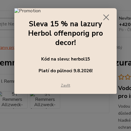
Nevíte
Sleva 15 % na lazury
Hledat
+420
Po - Čt
Herbol offenporig pro
decor!
arvy pro exteriér
5 l Remmers Allzweck-Lasur - lazura, dub světlý
Kód na slevu: herbol15
Remmers Allzweck-Lasur - lazura
Platí do půlnoci 9.8.2026!
Zavřít
Vodo
pro i
Vodou ř
důsled
hladké,
ochran