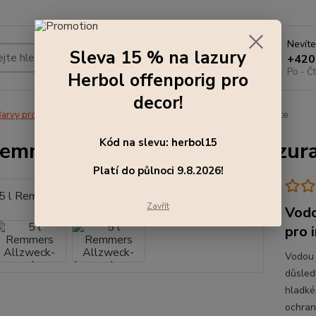
Nevíte
Sleva 15 % na lazury
Hledat
+420
Po - Čt
Herbol offenporig pro
decor!
arvy pro exteriér
5 l Remmers Allzweck-Lasur - lazura, borovice
Kód na slevu: herbol15
Remmers Allzweck-Lasur - lazura
Platí do půlnoci 9.8.2026!
Zavřít
Vodo
pro i
Vodou ř
důsled
hladké,
ochran