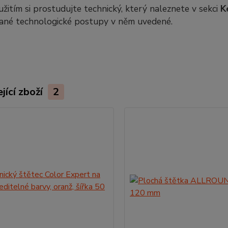
žitím si prostudujte technický, který naleznete v sekci
K
ané technologické postupy v něm uvedené.
jící zboží
2