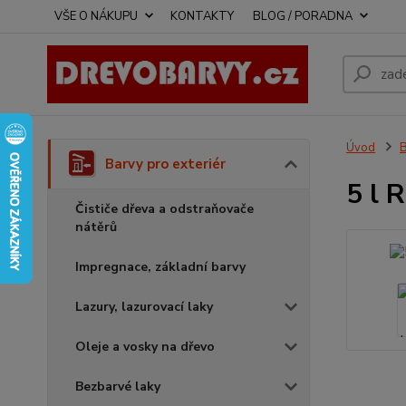
VŠE O NÁKUPU
KONTAKTY
BLOG / PORADNA
Úvod
B
Barvy pro exteriér
5 l 
Čističe dřeva a odstraňovače
nátěrů
Impregnace, základní barvy
Lazury, lazurovací laky
Oleje a vosky na dřevo
Bezbarvé laky