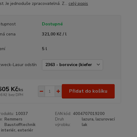
st. Je jednoduše zpracovatelná. Z...
celý popis
tupnost
Dostupné
ná cena
321,00 Kč / l
ení
5 l
zweck-Lasur odstín
605 Kč
/
ks
Přidat do košíku
26 Kč
bez DPH
roduktu:
10037
EAN kód:
4004707019200
e:
Remmers
Druh
lazura, lazurovací
Baustofftechnik
výrobku:
lak
interiér, exteriér