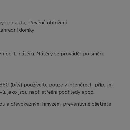
šky pro auta, dřevěné obložení
 zahradní domky
n po 1. nátěru. Nátěry se prováději po směru
 (bílý) používejte pouze v interiérech, příp. jimi
ů, jako jsou např. střešní podhledy apod.
obou a dřevokazným hmyzem, preventivně ošetřete