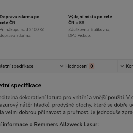
Doprava zdarma po
Výdejní místa po celé
celé ČR
ČR a SR
Při nákupu nad 2400 Kč
Zásilkovna, Balíkovna,
doprava zdarma.
DPD Pickup.
etní specifikace
Hodnocení
0
Ko
tní specifikace
ditelná dekorativní lazura pro vnitřní a vnější použití. 
lazurový nátěr hladké, prodyšné plochy, které se dobře u
Má velmi dobrou přilnavost a pružnost. Je jednoduše zpra
í informace o Remmers Allzweck Lasur: