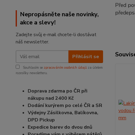
Před pou
předeps
Nepropásněte naše novinky,
akce a slevy!
Zadejte svůj e-mail chcete-li dostávat
náš newsletter.
Souvise
Přihlásit se
Souhlasím se
zpracováním osobních údajů
za účelem
rozesílky newsletteru.
Doprava zdarma po ČR při
nákupu nad 2400 Kč
Dodání kurýrem po celé ČR a SR
Výdejny Zásilkovna, Balíkovna,
DPD Pickup
Expedice barev do dvou dnů
Poradíme vám s výběrem nátěrů