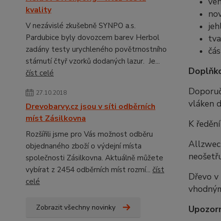
ven
kvality
nov
jeh
V nezávislé zkušebně SYNPO a.s.
Pardubice byly dovozcem barev Herbol
tva
zadány testy urychleného povětrnostního
čás
stárnutí čtyř vzorků dodaných lazur. Je...
Doplňko
číst celé
Doporuč
27.10.2018
vláken d
Drevobarvy.cz jsou v síti odběrních
míst Zásilkovna
K ředění
Rozšířili jsme pro Vás možnost odběru
Allzweck
objednaného zboží o výdejní místa
neošetřu
společnosti Zásilkovna. Aktuálně můžete
vybírat z 2454 odběrních míst rozmí...
číst
Dřevo v 
celé
vhodným
Zobrazit všechny novinky
Upozorn