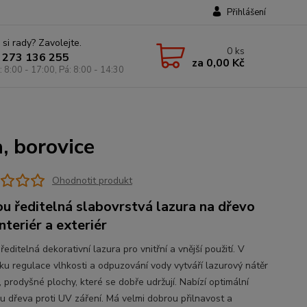
Přihlášení
 si rady? Zavolejte.
0
ks
 273 136 255
za
0,00 Kč
: 8:00 - 17:00, Pá: 8:00 - 14:30
, borovice
Ohodnotit produkt
u ředitelná slabovrstvá lazura na dřevo
nteriér a exteriér
editelná dekorativní lazura pro vnitřní a vnější použití. V
ku regulace vlhkosti a odpuzování vody vytváří lazurový nátěr
 prodyšné plochy, které se dobře udržují. Nabízí optimální
u dřeva proti UV záření. Má velmi dobrou přilnavost a