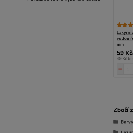
Lakýrni
vodou ře
mm
59 Kč
49 Kč
be
Zboží 
Barvy
Lazu