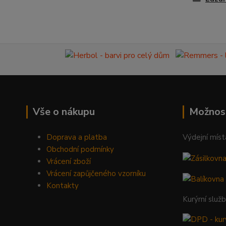
Vše o nákupu
Možnos
Doprava a platba
Výdejní míst
Obchodní podmínky
Vrácení zboží
Vrácení zapůjčeného vzorníku
Kontakty
Kurýrní služ