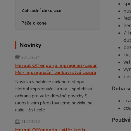
spo
hus
Zahradní dekorace
řed
Péče o koně
he
7 h
du
Novinky
be
ryc
20.08.2024
vel
Herbol Offenporig Imprägnier-Lasur
vyn
FS - impregnační tenkovrstvá lazura
bez
Novinka v nabídce našeho e-shopu:
Doba sc
Herbol impregnační lazura – spolehlivá
ochrana pro vaše dřevěné povrchy S
cca
radostí vám představujeme novinku na
cca
naše...
číst celé
Používá
21.09.2020
Herbol Offenporig - vítěz testu