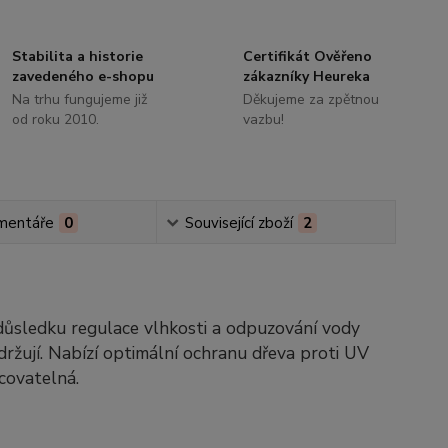
Stabilita a historie
Certifikát Ověřeno
zavedeného e-shopu
zákazníky Heureka
Na trhu fungujeme již
Děkujeme za zpětnou
od roku 2010.
vazbu!
mentáře
0
Související zboží
2
V důsledku regulace vlhkosti a odpuzování vody
držují. Nabízí optimální ochranu dřeva proti UV
covatelná.