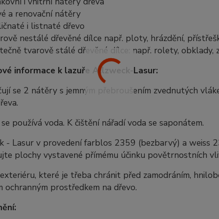
kovní i vnitřní nátěry dřeva
é a renovační nátěry
ličnaté i listnaté dřevo
rově nestálé dřevěné dílce např. ploty, hrázdění, přístře
tečně tvarově stálé dřevěné dílce: např. rolety, obklady,
vé informace k lazuře Allzweck-Lasur:
ují se 2 nátěry s jemným přebroušením zvednutých vláke
řeva.
 se používá voda. K čištění nářadí voda se saponátem.
 - Lasur v provedení farblos 2359 (bezbarvý) a weiss 2360
jte plochy vystavené přímému účinku povětrnostních vliv
exteriéru, které je třeba chránit před zamodráním, hnil
 ochranným prostředkem na dřevo.
ění: