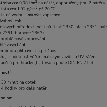
2
třeba cca 0,08 l/m
na nátěr, doporučeny jsou 2 nátěry
3
tota cca 1,02 g/cm
při 20 °C
itelná vodou s mírným zápachem
dvábný lesk
otových přírodních odstínů (teak 2350, ořech 2351, pal
b 2361, borovice 2363)
zproblémové zpracování
hlé zasychání
mi dobrá přilnavost a pružnost
ikající odolnost vůči klimatickým vlivům a UV záření
pečná pro hračky (testována podle DIN EN 71-3)
hnutí:
 30 minut na dotek
 4 hodiny pro další nátěr
 se na: