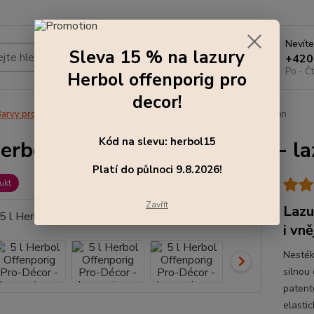
Nevíte
Sleva 15 % na lazury
Hledat
+420
Po - Čt
Herbol offenporig pro
decor!
arvy pro exteriér
5 l Herbol Offenporig Pro-Décor - lazura, jasan
Kód na slevu: herbol15
Herbol Offenporig Pro-Décor - la
Platí do půlnoci 9.8.2026!
ukt
Zavřít
Lazu
i vně
Nesték
silnou
patent
elasti