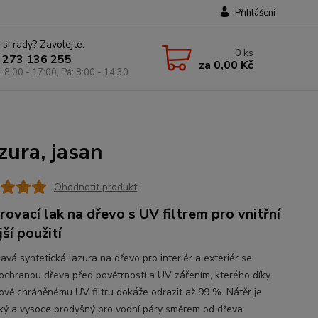
Přihlášení
 si rady? Zavolejte.
0
ks
 273 136 255
za
0,00 Kč
: 8:00 - 17:00, Pá: 8:00 - 14:30
zura, jasan
Ohodnotit produkt
rovací lak na dřevo s UV filtrem pro vnitřní
jší použití
avá syntetická lazura na dřevo pro interiér a exteriér se
 ochranou dřeva před povětrností a UV zářením, kterého díky
ově chráněnému UV filtru dokáže odrazit až 99 %. Nátěr je
cký a vysoce prodyšný pro vodní páry směrem od dřeva.