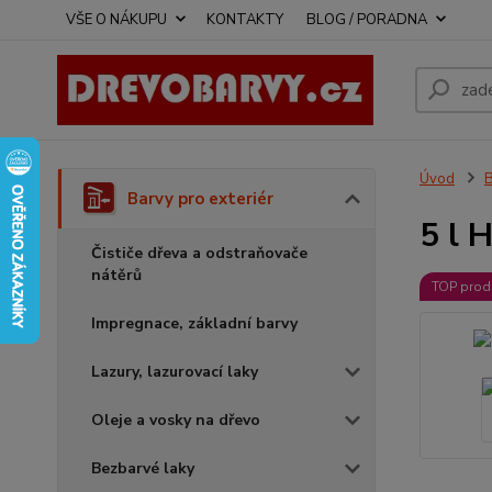
VŠE O NÁKUPU
KONTAKTY
BLOG / PORADNA
Úvod
B
Barvy pro exteriér
5 l 
Čističe dřeva a odstraňovače
nátěrů
TOP prod
Impregnace, základní barvy
Lazury, lazurovací laky
Oleje a vosky na dřevo
Bezbarvé laky