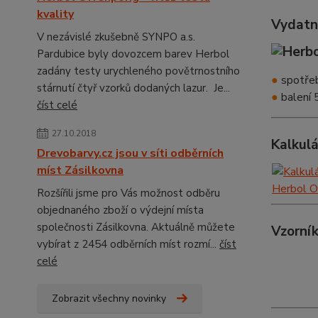
kvality
Vydatn
V nezávislé zkušebně SYNPO a.s.
Pardubice byly dovozcem barev Herbol
zadány testy urychleného povětrnostního
●
spotřeb
stárnutí čtyř vzorků dodaných lazur. Je...
●
balení 5
číst celé
27.10.2018
Kalkul
Drevobarvy.cz jsou v síti odběrních
míst Zásilkovna
Rozšířili jsme pro Vás možnost odběru
objednaného zboží o výdejní místa
společnosti Zásilkovna. Aktuálně můžete
Vzorník
vybírat z 2454 odběrních míst rozmí...
číst
celé
Zobrazit všechny novinky