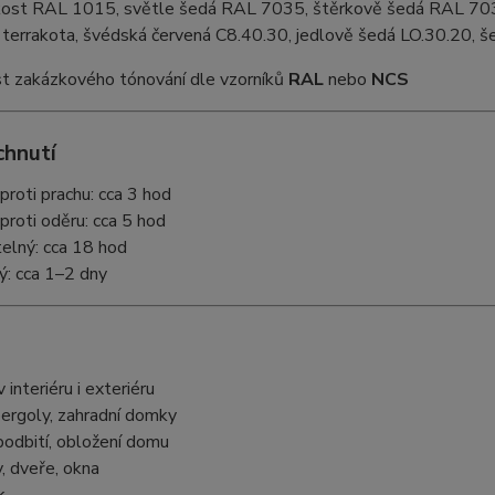
kost RAL 1015, světle šedá RAL 7035, štěrkově šedá RAL 70
, terrakota, švédská červená C8.40.30, jedlově šedá LO.30.20,
 zakázkového tónování dle vzorníků
RAL
nebo
NCS
chnutí
proti prachu: cca 3 hod
proti oděru: cca 5 hod
telný: cca 18 hod
ý: cca 1–2 dny
 interiéru i exteriéru
pergoly, zahradní domky
podbití, obložení domu
, dveře, okna