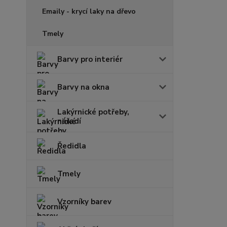
Emaily - krycí laky na dřevo
Tmely
Barvy pro interiér
Barvy na okna
Lakýrnické potřeby,
nářadí
Ředidla
Tmely
Vzorníky barev