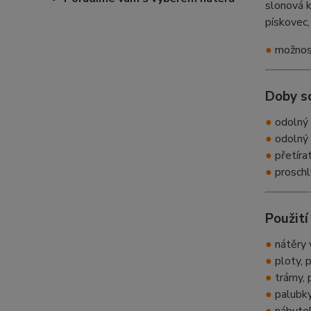
slonová 
pískovec
●
možnost
Doby s
●
odolný 
●
odolný 
●
přetíra
●
proschl
Použití
●
nátěry v
●
ploty, 
●
trámy, 
●
palubky