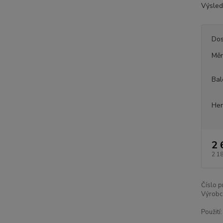
Výsled
Dos
Měr
Bal
Her
2 
2 1
Číslo p
Výrobc
Použití: