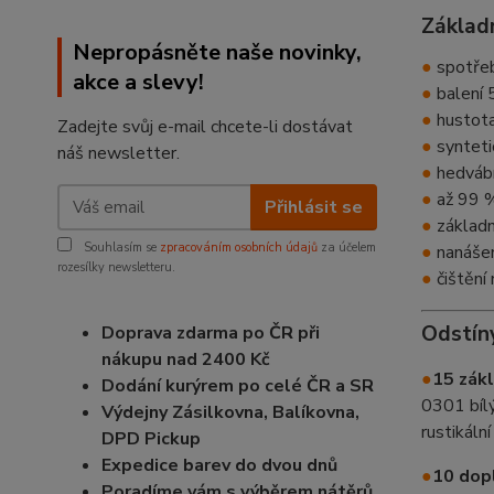
Základn
Nepropásněte naše novinky,
●
spotřeba
akce a slevy!
●
balení 5
●
hustota
Zadejte svůj e-mail chcete-li dostávat
●
synteti
náš newsletter.
●
hedváb
●
až 99 %
Přihlásit se
●
základní
Souhlasím se
zpracováním osobních údajů
za účelem
●
nanášen
rozesílky newsletteru.
●
čištění
Odstín
Doprava zdarma po ČR při
nákupu nad 2400 Kč
●
15 zákl
Dodání kurýrem po celé ČR a SR
0301 bíl
Výdejny Zásilkovna, Balíkovna,
rustikál
DPD Pickup
Expedice barev do dvou dnů
●
10 dop
Poradíme vám s výběrem nátěrů