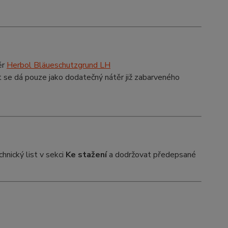
ěr
Herbol Bläueschutzgrund LH
t se dá pouze jako dodatečný nátěr již zabarveného
nický list v sekci
Ke stažení
a dodržovat předepsané