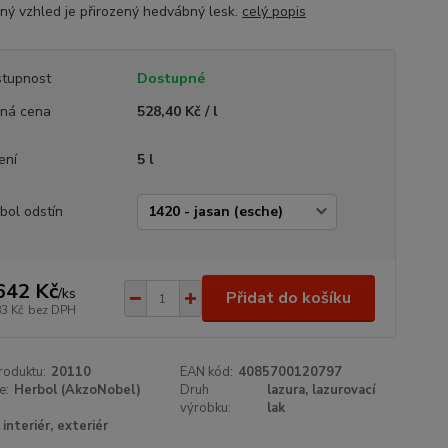
ný vzhled je přirozený hedvábný lesk.
celý popis
tupnost
Dostupné
ná cena
528,40 Kč / l
ení
5 l
bol odstín
642 Kč
/
ks
Přidat do košíku
83 Kč
bez DPH
roduktu:
20110
EAN kód:
4085700120797
e:
Herbol (AkzoNobel)
Druh
lazura, lazurovací
výrobku:
lak
interiér, exteriér