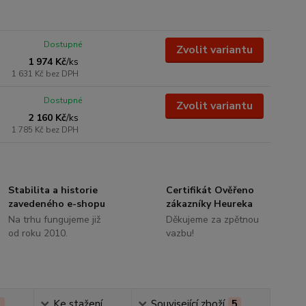
Dostupné
Zvolit variantu
1 974 Kč
/
ks
1 631 Kč
bez DPH
Dostupné
Zvolit variantu
2 160 Kč
/
ks
1 785 Kč
bez DPH
Stabilita a historie
Certifikát Ověřeno
zavedeného e-shopu
zákazníky Heureka
Na trhu fungujeme již
Děkujeme za zpětnou
od roku 2010.
vazbu!
1
Ke stažení
Související zboží
5