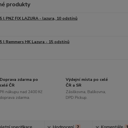
é produkty
5 l PNZ FIX LAZURA - lazura, 10 odstínů
5 l Remmers HK Lazura - 15 odstínů
Doprava zdarma po
Výdejní místa po celé
celé ČR
ČR a SR
Při nákupu nad 2400 Kč
Zásilkovna, Balíkovna,
doprava zdarma.
DPD Pickup.
etní specifikace
Hodnocení
2
Komentáře