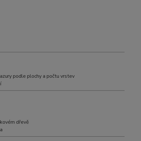
azury podle plochy a počtu vrstev
í
mrkovém dřevě
va