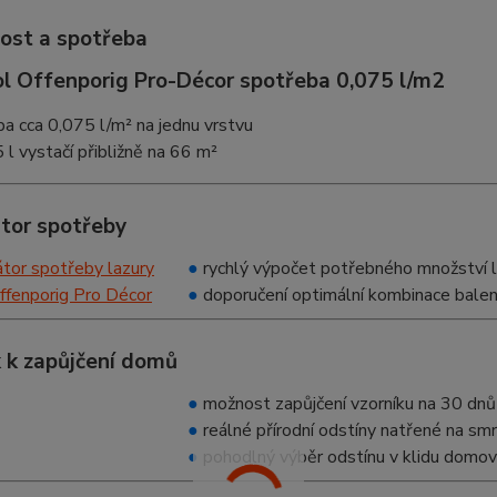
ost a spotřeba
a cca 0,075 l/m² na jednu vrstvu
 l vystačí přibližně na 66 m²
átor spotřeby
●
rychlý výpočet potřebného množství l
●
doporučení optimální kombinace balen
 k zapůjčení domů
●
možnost zapůjčení vzorníku na 30 dnů
●
reálné přírodní odstíny natřené na s
●
pohodlný výběr odstínu v klidu domo