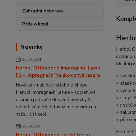
Zahradní dekorace
Komple
Péče o koně
Herbo
Novinky
Herbol Of
ochranou
20.08.2024
Ideální p
Herbol Offenporig Imprägnier-Lasur
FS - impregnační tenkovrstvá lazura
●
vysoká 
●
elastick
Novinka v nabídce našeho e-shopu:
●
vysoce 
Herbol impregnační lazura – spolehlivá
●
silný UV
ochrana pro vaše dřevěné povrchy S
●
nestéka
radostí vám představujeme novinku na
●
základní
naše...
číst celé
●
přiroze
21.09.2020
Herbol Of
Herbol Offenporig - vítěz testu