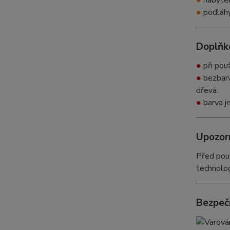
●
nábyte
●
podlahy
Doplňk
●
při pou
●
bezbarv
dřeva.
●
barva j
Upozor
Před použ
technolo
Bezpeč