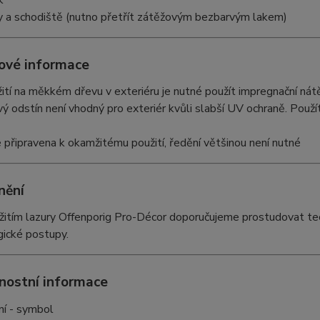
k
 a schodiště (nutno přetřít zátěžovým bezbarvým lakem)
ové informace
žití na měkkém dřevu v exteriéru je nutné použít impregnační nát
ý odstín není vhodný pro exteriér kvůli slabší UV ochraně. Použí
e připravena k okamžitému použití, ředění většinou není nutné
nění
itím lazury Offenporig Pro-Décor doporučujeme prostudovat tech
gické postupy.
nostní informace