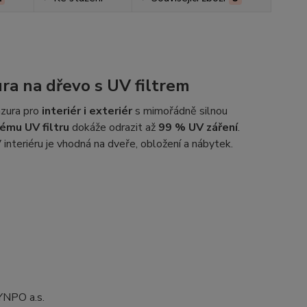
ra na dřevo s UV filtrem
azura pro
interiér i exteriér
s mimořádně silnou
ému UV filtru
dokáže odrazit až
99 % UV záření
.
V interiéru je vhodná na dveře, obložení a nábytek.
YNPO a.s.