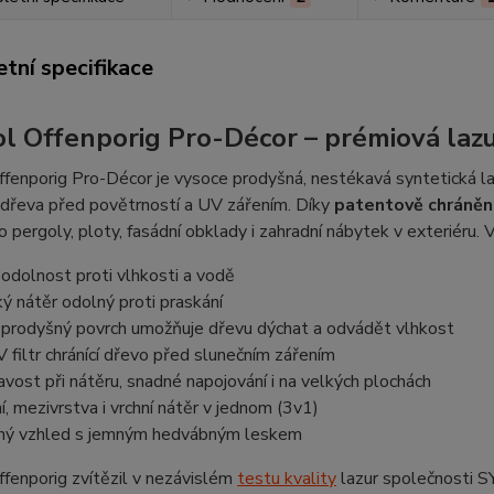
tní specifikace
l Offenporig Pro-Décor – prémiová lazu
fenporig Pro-Décor je vysoce prodyšná, nestékavá syntetická l
 dřeva před povětrností a UV zářením. Díky
patentově chráněn
ro pergoly, ploty, fasádní obklady i zahradní nábytek v exteriéru. 
odolnost proti vlhkosti a vodě
ý nátěr odolný proti praskání
prodyšný povrch umožňuje dřevu dýchat a odvádět vlhkost
 filtr chránící dřevo před slunečním zářením
vost při nátěru, snadné napojování i na velkých plochách
, mezivrstva i vrchní nátěr v jednom (3v1)
ný vzhled s jemným hedvábným leskem
fenporig zvítězil v nezávislém
testu kvality
lazur společnosti S