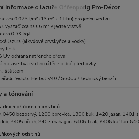
í informace o lazuře Offenporig Pro-Décor
: cca 0,075 l/m² (13 m² z 1 litru) pro jednu vrstvu
 l vystačí cca na 66 m² v jedné vrstvě
: cca 0,93 kg/l
cká lazura (alkydové pryskyřice a vosky)
ný lesk
 UV ochrana natřeného dřeva
, mezivrstva i vrchní nátěr z jedné plechovky
í: štětcem
 nářadí: ředidlo Herbol V40 / S6006 / technický benzín
y a tónování
adních přírodních odstínů
ý, 0450 bezbarvý, 1200 borovice, 1300 buk, 1420 jasan, 1401 s
ní dub, 8405 ořech, 8407 mahagon, 8406 teak, 8408 kaštan, 84
lňkových odstínů