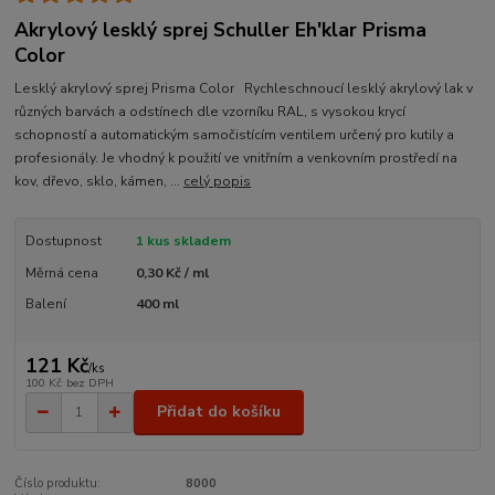
Akrylový lesklý sprej Schuller Eh'klar Prisma
Color
Lesklý akrylový sprej Prisma Color Rychleschnoucí lesklý akrylový lak v
různých barvách a odstínech dle vzorníku RAL, s vysokou krycí
schopností a automatickým samočistícím ventilem určený pro kutily a
profesionály. Je vhodný k použití ve vnitřním a venkovním prostředí na
kov, dřevo, sklo, kámen, ...
celý popis
Dostupnost
1 kus skladem
Měrná cena
0,30 Kč / ml
Balení
400 ml
121 Kč
/
ks
100 Kč
bez DPH
Přidat do košíku
Číslo produktu:
8000