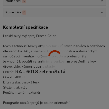
Hodnocení
0
Komentáře
0
Kompletní specifikace
Lesklý akrylový sprej Prisma Color
Rychleschnoucí lesklý akrylový lak v různých barvách a odstínech
dle vzorníku RAL, s vysokou krycí schopností a automatickým
samočistícím ventilem určený pro kutily a profesionály.
Je vhodný k použití ve vnitřním a venkovním prostředí na kov,
dřevo, sklo, kámen, papír a plasty.
RAL 6018 zelenožlutá
Odstín:
Obsah: 400 ml
Druh lesku: vysoký lesk
Složení: akrylát
Použití: interiér i exteriér
Fotografie obalů sprejů je pouze orientační.