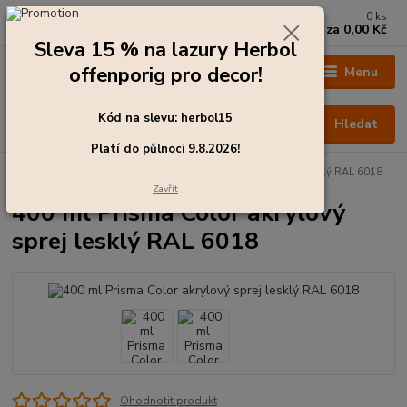
0
ks
+420 273 136 255
za
0,00 Kč
Po - Čt: 8:00 - 17:00, Pá: 8:00 - 14:30
Sleva 15 % na lazury Herbol
offenporig pro decor!
Menu
Kód na slevu: herbol15
Hledat
Platí do půlnoci 9.8.2026!
Úvod
Akční zboží
400 ml Prisma Color akrylový sprej lesklý RAL 6018
Zavřít
400 ml Prisma Color akrylový
sprej lesklý RAL 6018
Ohodnotit produkt