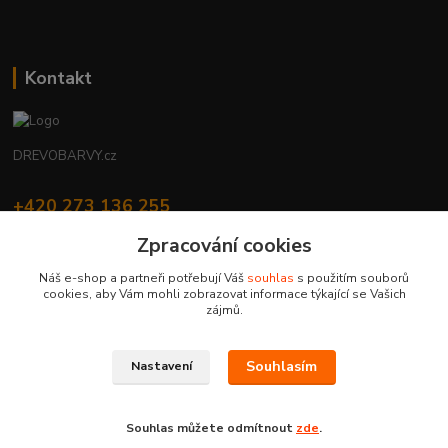
Kontakt
DREVOBARVY.cz
+420 273 136 255
Po - Čt: 8:00 - 17:00, Pá: 8:00 - 14:30
Zpracování cookies
info@drevobarvy.cz
Náš e-shop a partneři potřebují Váš
souhlas
s použitím souborů
cookies, aby Vám mohli zobrazovat informace týkající se Vašich
zájmů.
Souhlasím
Nastavení
DREVOBARVY.cz | Copyright © 2019 H-Color s.r.o. | všechna práva vyhrazena
Vytvořeno na
Eshop-rychle.cz
Souhlas můžete odmítnout
zde
.