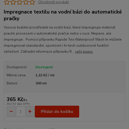
Ohodnotit produkt
Impregnace textilu na vodní bázi do automatické
pračky
Vysoce kvalitní prostředek na vodní bázi, který impregnuje materiál
pracím procesem v automatické pračce nebo v ruce. Nepere, ale
impregnuje. Pomocí přípravku Rapide Tex Waterproof Wash In můžete
impregnovat standardní, sportovní i hi-tech outdoorové funkční
oblečení. Základní informace přípravku R...
celý popis
Dostupnost
Dostupné
Měrná cena
1,22 Kč / ml
Balení
300 ml
365 Kč
/
ks
302 Kč
bez DPH
Přidat do košíku