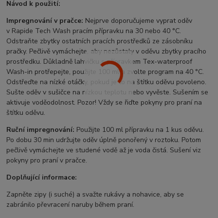
Návod k použití:
Impregnování v pračce:
Nejprve doporučujeme vyprat oděv
v Rapide Tech Wash pracím přípravku na 30 nebo 40 °C.
Odstraňte zbytky ostatních pracích prostředků ze zásobníku
pračky. Pečlivě vymáchejte, aby nezůstaly v oděvu zbytky pracího
prostředku. Důkladně lahvičku s přípravkem Tex-waterproof
Wash-in protřepejte, použijte 100 ml a zvolte program na 40 °C.
Odstřeďte na nízké otáčky, pokud je to na štítku oděvu povoleno.
Sušte oděv v sušičce na nízkou teplotu nebo vyvěste. Sušením se
aktivuje voděodolnost. Pozor! Vždy se řiďte pokyny pro praní na
štítku oděvu.
Ruční impregnování:
Použijte 100 ml přípravku na 1 kus oděvu.
Po dobu 30 min udržujte oděv úplně ponořený v roztoku. Potom
pečlivě vymáchejte ve studené vodě až je voda čistá. Sušení viz
pokyny pro praní v pračce.
Doplňující informace:
Zapněte zipy (i suché) a svažte rukávy a nohavice, aby se
zabránilo převracení naruby během praní.