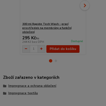
300 ml Rapide Tech Wash - prací
5000 ml Rap
prostředek na membrány a funkční
impregnace 
oblečení
295 Kč
4 620 Kč
/
ks
Dostupné
244 Kč
bez DPH
3 818 Kč
bez
Přidat do košíku
Zboží zařazeno v kategoriích
Impregnace a ochrana oblečení
Impregnace textilu