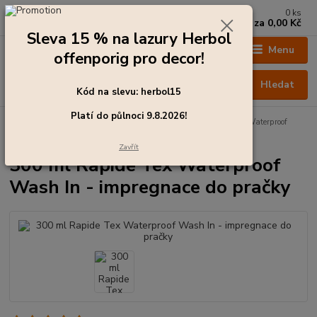
0
ks
+420 273 136 255
za
0,00 Kč
Po - Čt: 8:00 - 17:00, Pá: 8:00 - 14:30
Sleva 15 % na lazury Herbol
Menu
offenporig pro decor!
Hledat
Kód na slevu: herbol15
Platí do půlnoci 9.8.2026!
Úvod
Impregnace a ochrana oblečení
300 ml Rapide Tex Waterproof
Wash In - impregnace do pračky
Zavřít
300 ml Rapide Tex Waterproof
Wash In - impregnace do pračky