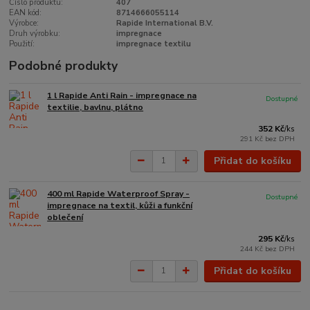
Číslo produktu:
407
EAN kód:
8714666055114
Výrobce:
Rapide International B.V.
Druh výrobku:
impregnace
Použití:
impregnace textilu
Podobné produkty
1 l Rapide Anti Rain - impregnace na
Dostupné
textilie, bavlnu, plátno
352 Kč
/
ks
291 Kč
bez DPH
Přidat do košíku
400 ml Rapide Waterproof Spray -
Dostupné
impregnace na textil, kůži a funkční
oblečení
295 Kč
/
ks
244 Kč
bez DPH
Přidat do košíku