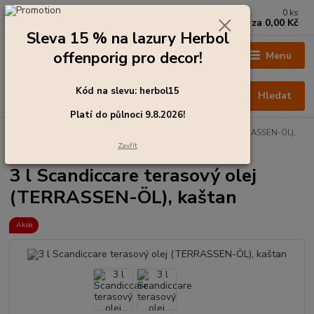
0
ks
+420 273 136 255
za
0,00 Kč
Po - Čt: 8:00 - 17:00, Pá: 8:00 - 14:30
Sleva 15 % na lazury Herbol
offenporig pro decor!
Menu
Kód na slevu: herbol15
Hledat
Platí do půlnoci 9.8.2026!
Úvod
Barvy pro exteriér
3 l Scandiccare terasový olej (TERRASSEN-ÖL),
kaštan
Zavřít
3 l Scandiccare terasový olej
(TERRASSEN-ÖL), kaštan
Akce