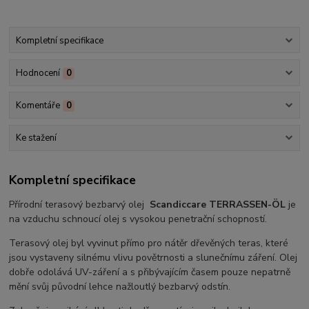
Kompletní specifikace
Hodnocení
0
Komentáře
0
Ke stažení
Kompletní specifikace
Přírodní terasový bezbarvý olej
Scandiccare TERRASSEN-ÖL
je
na vzduchu schnoucí olej s vysokou penetrační schopností.
Terasový olej byl vyvinut přímo pro nátěr dřevěných teras, které
jsou vystaveny silnému vlivu povětrnosti a slunečnímu záření. Olej
dobře odolává UV-záření a s přibývajícím časem pouze nepatrně
mění svůj původní lehce nažloutlý bezbarvý odstín.