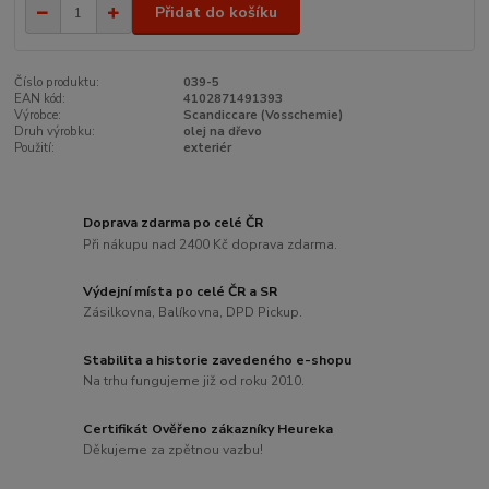
Přidat do košíku
Číslo produktu:
039-5
EAN kód:
4102871491393
Výrobce:
Scandiccare (Vosschemie)
Druh výrobku:
olej na dřevo
Použití:
exteriér
Doprava zdarma po celé ČR
Při nákupu nad 2400 Kč doprava zdarma.
Výdejní místa po celé ČR a SR
Zásilkovna, Balíkovna, DPD Pickup.
Stabilita a historie zavedeného e-shopu
Na trhu fungujeme již od roku 2010.
Certifikát Ověřeno zákazníky Heureka
Děkujeme za zpětnou vazbu!