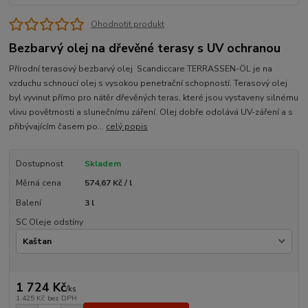
Ohodnotit produkt
Bezbarvý olej na dřevěné terasy s UV ochranou
Přírodní terasový bezbarvý olej Scandiccare TERRASSEN-ÖL je na
vzduchu schnoucí olej s vysokou penetrační schopností. Terasový olej
byl vyvinut přímo pro nátěr dřevěných teras, které jsou vystaveny silnému
vlivu povětrnosti a slunečnímu záření. Olej dobře odolává UV-záření a s
přibývajícím časem po...
celý popis
Dostupnost
Skladem
Měrná cena
574,67 Kč / l
Balení
3 l
SC Oleje odstíny
1 724 Kč
/
ks
1 425 Kč
bez DPH