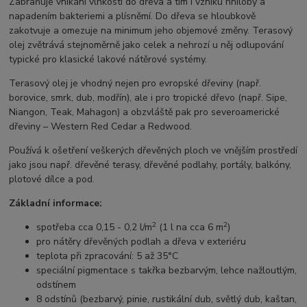
Zabraňuje vnikání vlhkosti do dřeva a tím i vzniku hniloby a
napadením bakteriemi a plísněmí. Do dřeva se hloubkově
zakotvuje a omezuje na minimum jeho objemové změny. Terasový
olej zvětrává stejnoměrně jako celek a nehrozí u něj odlupování
typické pro klasické lakové nátěrové systémy.
Terasový olej je vhodný nejen pro evropské dřeviny (např.
borovice, smrk, dub, modřín), ale i pro tropické dřevo (např. Sipe,
Niangon, Teak, Mahagon) a obzvláště pak pro severoamerické
dřeviny – Western Red Cedar a Redwood.
Používá k ošetření veškerých dřevěných ploch ve vnějším prostředí
jako jsou např. dřevěné terasy, dřevěné podlahy, portály, balkóny,
plotové dílce a pod.
Základní informace:
2
2
spotřeba cca 0,15 - 0,2 l/m
(1 l na cca 6 m
)
pro nátěry dřevěných podlah a dřeva v exteriéru
teplota při zpracování: 5 až 35°C
speciální pigmentace s takřka bezbarvým, lehce nažloutlým,
odstínem
8 odstínů (bezbarvý, pinie, rustikální dub, světlý dub, kaštan,