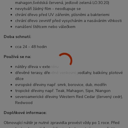
mahagon,švédská červená, jedlově zelená LO.30.20)
nevytváří žádný film - neodlupuje se
chrání dřevo před UV zářením, plísněmi a bakteriemi
chrání dřevo zevnitř před vysycháním a nasáváním vlhkosti
nanášení štětcem nebo válečkem
Doba schnutí:
cca 24 - 48 hodin
Používá se na:
nátěry dřeva v exteriéru
dřevěné terasy, dřevěné venkovní podlahy, balkóny, plotové
dílce
evropské dřeviny např. smrk, borovice, dub, modřín
tropické dřeviny např. Teak, Mahagon, Sipe, Niangon
severoamerické dřeviny Western Red Cedar (červený cedr),
Redwood
Doplňkové informace:
Obnovující nátěr je nutné zpravidla provést vždy po 1 roce. Před