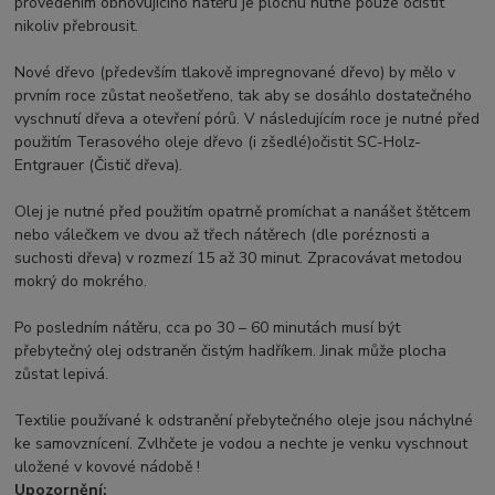
provedením obnovujícího nátěru je plochu
nutné pouze očistit
nikoliv přebrousit.
Nové dřevo (především tlakově impregnované dřevo) by mělo v
prvním roce zůstat neošetřeno, tak aby se
dosáhlo dostatečného
vyschnutí dřeva a otevření pórů. V následujícím roce je nutné před
použitím Terasového
oleje dřevo (i zšedlé)očistit SC-Holz-
Entgrauer (Čistič dřeva).
Olej je nutné před použitím opatrně promíchat a nanášet štětcem
nebo válečkem ve dvou až třech nátěrech (dle poréznosti a
suchosti dřeva) v rozmezí 15 až 30 minut. Zpracovávat metodou
mokrý do mokrého.
Po posledním nátěru, cca po 30 – 60 minutách musí být
přebytečný olej odstraněn čistým hadříkem. Jinak může plocha
zůstat lepivá.
Textilie používané k odstranění přebytečného oleje jsou náchylné
ke samovznícení. Zvlhčete je vodou a nechte je venku vyschnout
uložené v kovové nádobě !
Upozornění: