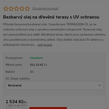
Ohodnotit produkt
Bezbarvý olej na dřevěné terasy s UV ochranou
Přírodní terasový bezbarvý olej Scandiccare TERRASSEN-ÖL je na
vzduchu schnoucí olej s vysokou penetrační schopností. Terasový olej
byl vyvinut přímo pro nátěr dřevěných teras, které jsou vystaveny silnému
vlivu povětrnosti a slunečnímu záření. Olej dobře odolává UV-záření a s
přibývajícím časem po...
celý popis
Dostupnost
Skladem
Měrná cena
511,33 Kč / l
Balení
3 l
SC Oleje odstíny
1 534 Kč
/
ks
1 268 Kč
bez DPH