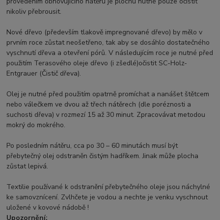
provedením obnovujícího nátěru je plochu
nutné pouze očistit
nikoliv přebrousit.
Nové dřevo (především tlakově impregnované dřevo) by mělo v
prvním roce zůstat neošetřeno, tak aby se
dosáhlo dostatečného
vyschnutí dřeva a otevření pórů. V následujícím roce je nutné před
použitím Terasového
oleje dřevo (i zšedlé)očistit SC-Holz-
Entgrauer (Čistič dřeva).
Olej je nutné před použitím opatrně promíchat a nanášet štětcem
nebo válečkem ve dvou až třech nátěrech (dle poréznosti a
suchosti dřeva) v rozmezí 15 až 30 minut. Zpracovávat metodou
mokrý do mokrého.
Po posledním nátěru, cca po 30 – 60 minutách musí být
přebytečný olej odstraněn čistým hadříkem. Jinak může plocha
zůstat lepivá.
Textilie používané k odstranění přebytečného oleje jsou náchylné
ke samovznícení. Zvlhčete je vodou a nechte je venku vyschnout
uložené v kovové nádobě !
Upozornění: