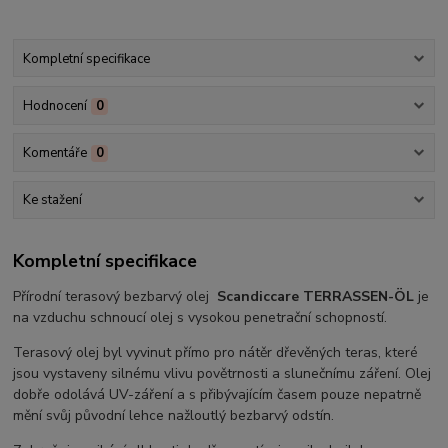
Kompletní specifikace
Hodnocení
0
Komentáře
0
Ke stažení
Kompletní specifikace
Přírodní terasový bezbarvý olej
Scandiccare TERRASSEN-ÖL
je
na vzduchu schnoucí olej s vysokou penetrační schopností.
Terasový olej byl vyvinut přímo pro nátěr dřevěných teras, které
jsou vystaveny silnému vlivu povětrnosti a slunečnímu záření. Olej
dobře odolává UV-záření a s přibývajícím časem pouze nepatrně
mění svůj původní lehce nažloutlý bezbarvý odstín.