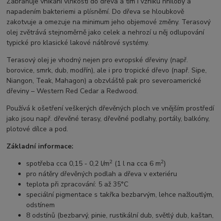
Zabraňuje vnikání vlhkosti do dřeva a tím i vzniku hniloby a
napadením bakteriemi a plísněmí. Do dřeva se hloubkově
zakotvuje a omezuje na minimum jeho objemové změny. Terasový
olej zvětrává stejnoměrně jako celek a nehrozí u něj odlupování
typické pro klasické lakové nátěrové systémy.
Terasový olej je vhodný nejen pro evropské dřeviny (např.
borovice, smrk, dub, modřín), ale i pro tropické dřevo (např. Sipe,
Niangon, Teak, Mahagon) a obzvláště pak pro severoamerické
dřeviny – Western Red Cedar a Redwood.
Používá k ošetření veškerých dřevěných ploch ve vnějším prostředí
jako jsou např. dřevěné terasy, dřevěné podlahy, portály, balkóny,
plotové dílce a pod.
Základní informace:
2
2
spotřeba cca 0,15 - 0,2 l/m
(1 l na cca 6 m
)
pro nátěry dřevěných podlah a dřeva v exteriéru
teplota při zpracování: 5 až 35°C
speciální pigmentace s takřka bezbarvým, lehce nažloutlým,
odstínem
8 odstínů (bezbarvý, pinie, rustikální dub, světlý dub, kaštan,