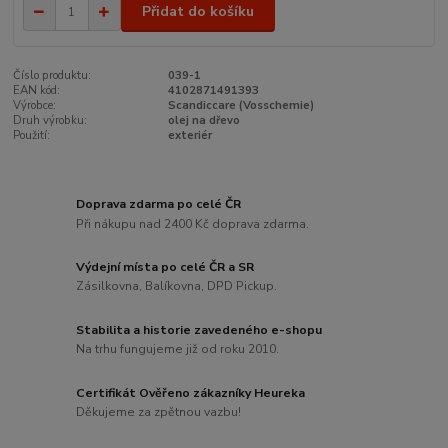
Přidat do košíku
Číslo produktu:
039-1
EAN kód:
4102871491393
Výrobce:
Scandiccare (Vosschemie)
Druh výrobku:
olej na dřevo
Použití:
exteriér
Doprava zdarma po celé ČR
Při nákupu nad 2400 Kč doprava zdarma.
Výdejní místa po celé ČR a SR
Zásilkovna, Balíkovna, DPD Pickup.
Stabilita a historie zavedeného e-shopu
Na trhu fungujeme již od roku 2010.
Certifikát Ověřeno zákazníky Heureka
Děkujeme za zpětnou vazbu!