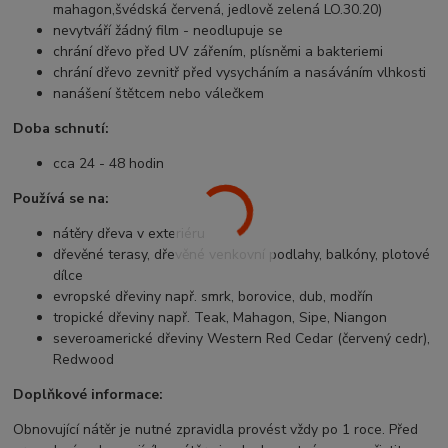
mahagon,švédská červená, jedlově zelená LO.30.20)
nevytváří žádný film - neodlupuje se
chrání dřevo před UV zářením, plísněmi a bakteriemi
chrání dřevo zevnitř před vysycháním a nasáváním vlhkosti
nanášení štětcem nebo válečkem
Doba schnutí:
cca 24 - 48 hodin
Používá se na:
nátěry dřeva v exteriéru
dřevěné terasy, dřevěné venkovní podlahy, balkóny, plotové
dílce
evropské dřeviny např. smrk, borovice, dub, modřín
tropické dřeviny např. Teak, Mahagon, Sipe, Niangon
severoamerické dřeviny Western Red Cedar (červený cedr),
Redwood
Doplňkové informace:
Obnovující nátěr je nutné zpravidla provést vždy po 1 roce. Před