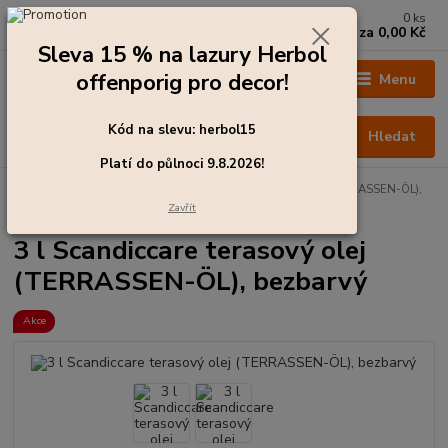
0
ks
+420 273 136 255
za
0,00 Kč
Po - Čt: 8:00 - 17:00, Pá: 8:00 - 14:30
Sleva 15 % na lazury Herbol
offenporig pro decor!
Menu
Kód na slevu: herbol15
Hledat
Platí do půlnoci 9.8.2026!
Úvod
Barvy pro exteriér
3 l Scandiccare terasový olej (TERRASSEN-ÖL),
bezbarvý
Zavřít
3 l Scandiccare terasový olej
(TERRASSEN-ÖL), bezbarvý
Akce