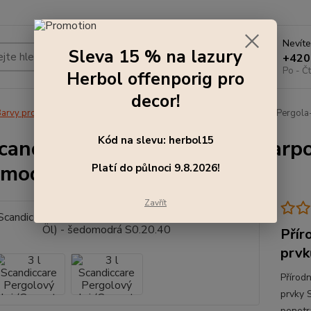
Nevíte
Sleva 15 % na lazury
Hledat
+420
Po - Čt
Herbol offenporig pro
decor!
arvy pro exteriér
3 l Scandiccare Pergolový olej (Carport - und Pergol
Kód na slevu: herbol15
Scandiccare Pergolový olej (Carp
modrá S0.20.40
Platí do půlnoci 9.8.2026!
Zavřít
Přír
prvk
Přírod
prvky
penetr