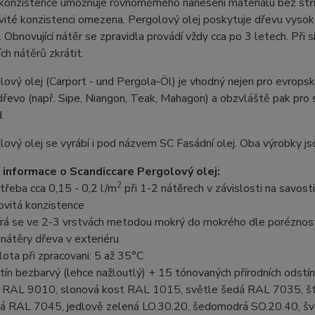
konzistence umožňuje rovnoměrného nanesení materiálu bez stříká
vité konzistenci omezena. Pergolový olej poskytuje dřevu vysok
 Obnovující nátěr se zpravidla provádí vždy cca po 3 letech. Při s
ích nátěrů zkrátit.
ový olej (Carport - und Pergola-Öl) je vhodný nejen pro evropské 
dřevo (např. Sipe, Niangon, Teak, Mahagon) a obzvláště pak pr
.
ový olej se vyrábí i pod názvem SC Fasádní olej. Oba výrobky j
 informace o Scandiccare Pergolový olej:
2
třeba cca 0,15 - 0,2 l/m
při 1-2 nátěrech v závislosti na savost
ovitá konzistence
írá se ve 2-3 vrstvách metodou mokrý do mokrého dle poréznos
 nátěry dřeva v exteriéru
lota při zpracovani: 5 až 35°C
tín bezbarvý (lehce nažloutlý) + 15 tónovaných přírodních odstínů 
á RAL 9010, slonová kost RAL 1015, světle šedá RAL 7035, š
á RAL 7045, jedlově zelená LO.30.20, šedomodrá SO.20.40, šv