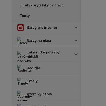
Emaily - krycí laky na dřevo
Tmely
Barvy pro interiér
Barvy na okna
Lakýrnické potřeby,
nářadí
Ředidla
Tmely
Vzorníky barev