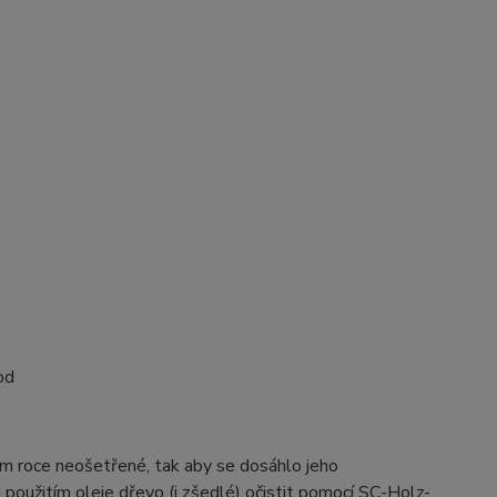
od
m roce neošetřené, tak aby se dosáhlo jeho
 použitím oleje dřevo (i zšedlé) očistit pomocí SC-Holz-