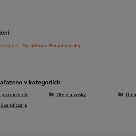
žení
ický list - Scandiccare Pergolový olej
zařazeno v kategoriích
 pro exteriér
Oleje a vosky
Olej
 Scandiccare