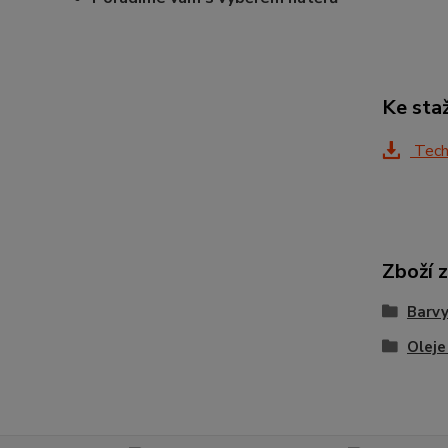
Ke sta
Techn
Zboží 
Barvy
Oleje