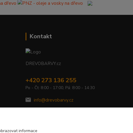
Kontakt
DREVOBARVY.cz
+420 273 136 255
Po - Čt: 8:00 - 17:00, Pá: 8:00 - 14:30
info@drevobarvy.cz
obrazovat informace