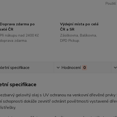
Použití:
Doprava zdarma po
Výdejní místa po celé
celé ČR
ČR a SR
Při nákupu nad 2400 Kč
Zásilkovna, Balíkovna,
doprava zdarma.
DPD Pickup.
etní specifikace
Hodnocení
0
tní specifikace
bezbarvý gelovitý olej s UV ochranou na venkovní dřevěné prvky
í schopnosti dokáže zevnitř ochránit povětrnosti vystavené dřev
řístřešky.