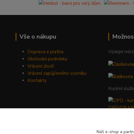
Vše o nákupu
Možnos
Doprava a platba
Výdejní míst
Obchodní podmínky
Vrácení zboží
Vrácení zapůjčeného vzorníku
Kontakty
Kurýrní služ
Náš e-shop a partn