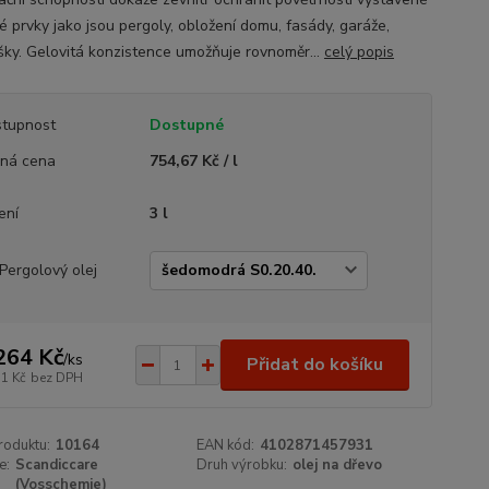
é prvky jako jsou pergoly, obložení domu, fasády, garáže,
ešky. Gelovitá konzistence umožňuje rovnoměr...
celý popis
tupnost
Dostupné
ná cena
754,67 Kč / l
ení
3 l
Pergolový olej
264 Kč
/
ks
Přidat do košíku
71 Kč
bez DPH
roduktu:
10164
EAN kód:
4102871457931
e:
Scandiccare
Druh výrobku:
olej na dřevo
(Vosschemie)