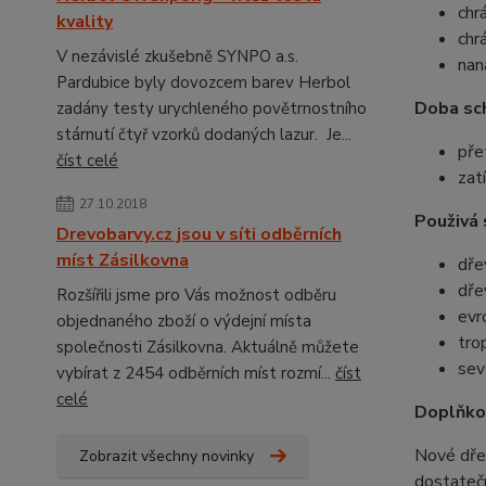
chr
kvality
chr
V nezávislé zkušebně SYNPO a.s.
nan
Pardubice byly dovozcem barev Herbol
Doba sch
zadány testy urychleného povětrnostního
stárnutí čtyř vzorků dodaných lazur. Je...
pře
číst celé
zat
27.10.2018
Použivá 
Drevobarvy.cz jsou v síti odběrních
míst Zásilkovna
dře
dře
Rozšířili jsme pro Vás možnost odběru
evr
objednaného zboží o výdejní místa
tro
společnosti Zásilkovna. Aktuálně můžete
sev
vybírat z 2454 odběrních míst rozmí...
číst
celé
Doplňko
Nové dře
Zobrazit všechny novinky
dostatečn