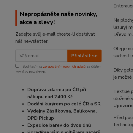
Entgrauer
Nepropásněte naše novinky,
Na plochy
akce a slevy!
lazury) m
Zadejte svůj e-mail chcete-li dostávat
Dřevo mus
náš newsletter.
Olej je n
Přihlásit se
suchosti
Souhlasím se
zpracováním osobních údajů
za účelem
Díky gelo
rozesílky newsletteru.
je možné 
Doprava zdarma po ČR při
Textilie 
nákupu nad 2400 Kč
uložené 
Dodání kurýrem po celé ČR a SR
Upozorně
Výdejny Zásilkovna, Balíkovna,
Před použ
DPD Pickup
technolo
Expedice barev do dvou dnů
Poradíme vám s výběrem nátěrů