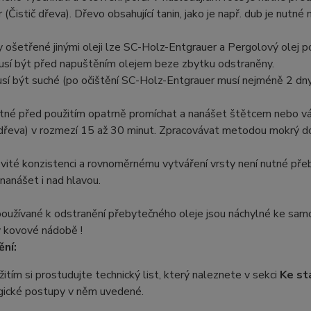
 (Čistič dřeva). Dřevo obsahující tanin, jako je např. dub je nutn
 ošetřené jinými oleji lze SC-Holz-Entgrauer a Pergolový olej po
usí být před napuštěním olejem beze zbytku odstraněny.
í být suché (po očištění SC-Holz-Entgrauer musí nejméně 2 dny
utné před použitím opatrně promíchat a nanášet štětcem nebo vá
 dřeva) v rozmezí 15 až 30 minut. Zpracovávat metodou mokrý d
vité konzistenci a rovnoměrnému vytváření vrsty není nutné přeb
nanášet i nad hlavou.
používané k odstranění přebytečného oleje jsou náchylné ke samo
v kovové nádobě !
ní:
itím si prostudujte technický list, který naleznete v sekci
Ke st
gické postupy v něm uvedené.