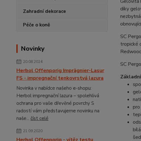
Gelovitá 
díky gelo
Zahradní dekorace
nezbytná.
obnovujíc
Péče o koně
SC Pergol
tropické 
Novinky
Redwood
20.08.2024
SC Pergol
Herbol Offenporig Imprägnier-Lasur
Základní
FS - impregnační tenkovrstvá lazura
spo
Novinka v nabídce našeho e-shopu:
gel
Herbol impregnační lazura – spolehlivá
nat
ochrana pro vaše dřevěné povrchy S
pro
radostí vám představujeme novinku na
tep
naše...
číst celé
ods
bíl
21.09.2020
šed
Herbol Offenporig - vítěz testu