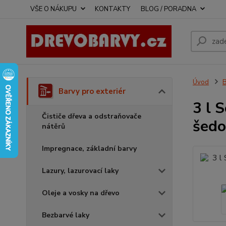
VŠE O NÁKUPU
KONTAKTY
BLOG / PORADNA
Úvod
B
Barvy pro exteriér
3 l 
Čističe dřeva a odstraňovače
šedo
nátěrů
Impregnace, základní barvy
Lazury, lazurovací laky
Oleje a vosky na dřevo
Bezbarvé laky