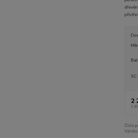
dřevěn
přístř
Dos
Měr
Bal
SC 
2 
1 8
Číslo p
Výrobc