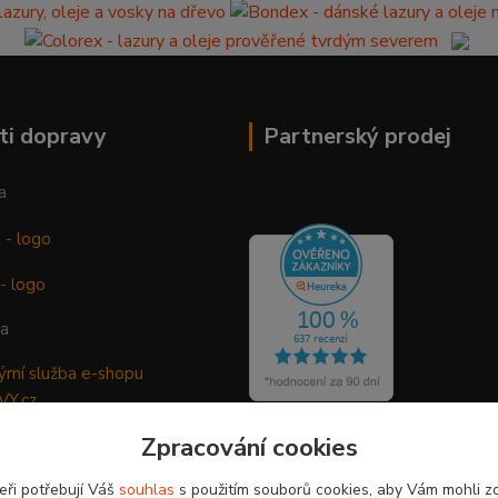
ti dopravy
Partnerský prodej
a
ba
Zpracování cookies
eři potřebují Váš
souhlas
s použitím souborů cookies, aby Vám mohli z