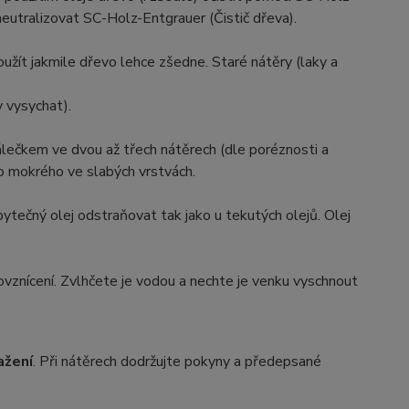
é neutralizovat SC-Holz-Entgrauer (Čistič dřeva).
užít jakmile dřevo lehce zšedne. Staré nátěry (laky a
 vysychat).
lečkem ve dvou až třech nátěrech (dle poréznosti a
o mokrého ve slabých vrstvách.
ytečný olej odstraňovat tak jako u tekutých olejů. Olej
vznícení. Zvlhčete je vodou a nechte je venku vyschnout
ažení
. Při nátěrech dodržujte pokyny a předepsané