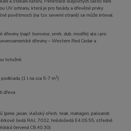
ní a stékání nátěru. Penetrace olejovitých částic není
ou UV ochranu, která je pro fasády a dřevěné prvky
ilné povětrnosti (na tzv. severní straně) se může inteval
dřeviny (např. borovice, smrk, dub, modřín) ale i pro
o severoamerické dřeviny – Western Red Cedar a
sou totožné.
2
i podkladu (1 l na cca 5-7 m
)
ti dřeva
(pinie, jasan, vlašský ořech, teak, mahagon, palisandr,
těrkově šedá RAL 7032, hnědošedá E4.05.55, středně
édská červená C8.40.30)