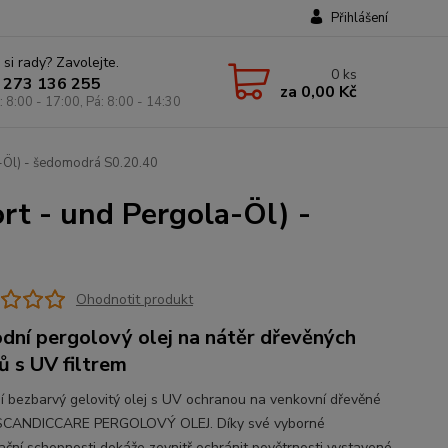
Přihlášení
 si rady? Zavolejte.
0
ks
 273 136 255
za
0,00 Kč
: 8:00 - 17:00, Pá: 8:00 - 14:30
a-Öl) - šedomodrá S0.20.40
ort - und Pergola-Öl) -
Ohodnotit produkt
odní pergolový olej na nátěr dřevěných
ů s UV filtrem
ní bezbarvý gelovitý olej s UV ochranou na venkovní dřevěné
 SCANDICCARE PERGOLOVÝ OLEJ. Díky své vyborné
ační schopnosti dokáže zevnitř ochránit povětrnosti vystavené