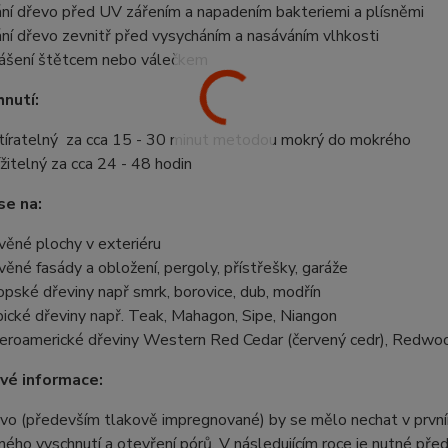
ání dřevo před UV zářením a napadením bakteriemi a plísněmi
ání dřevo zevnitř před vysycháním a nasáváním vlhkosti
ášení štětcem nebo válečkem
nutí:
tíratelný za cca 15 - 30 minut metodou mokrý do mokrého
ížitelný za cca 24 - 48 hodin
se na:
věné plochy v exteriéru
věné fasády a obložení, pergoly, přístřešky, garáže
opské dřeviny např smrk, borovice, dub, modřín
pické dřeviny např. Teak, Mahagon, Sipe, Niangon
eroamerické dřeviny Western Red Cedar (červený cedr), Redwo
vé informace:
vo (především tlakově impregnované) by se mělo nechat v první
ého vyschnutí a otevření pórů. V následujícím roce je nutné před