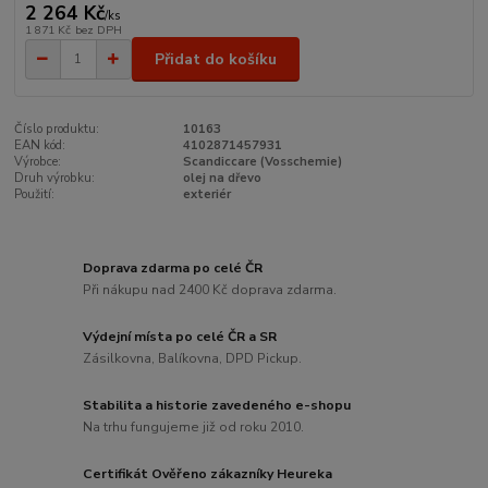
2 264 Kč
/
ks
1 871 Kč
bez DPH
Přidat do košíku
Číslo produktu:
10163
EAN kód:
4102871457931
Výrobce:
Scandiccare (Vosschemie)
Druh výrobku:
olej na dřevo
Použití:
exteriér
Doprava zdarma po celé ČR
Při nákupu nad 2400 Kč doprava zdarma.
Výdejní místa po celé ČR a SR
Zásilkovna, Balíkovna, DPD Pickup.
Stabilita a historie zavedeného e-shopu
Na trhu fungujeme již od roku 2010.
Certifikát Ověřeno zákazníky Heureka