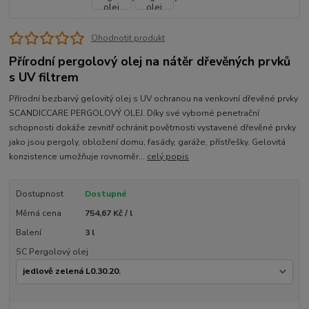
Ohodnotit produkt
Přírodní pergolový olej na nátěr dřevěných prvků
s UV filtrem
Přírodní bezbarvý gelovitý olej s UV ochranou na venkovní dřevěné prvky
SCANDICCARE PERGOLOVÝ OLEJ. Díky své vyborné penetrační
schopnosti dokáže zevnitř ochránit povětrnosti vystavené dřevěné prvky
jako jsou pergoly, obložení domu, fasády, garáže, přístřešky. Gelovitá
konzistence umožňuje rovnoměr...
celý popis
Dostupnost
Dostupné
Měrná cena
754,67 Kč / l
Balení
3 l
SC Pergolový olej