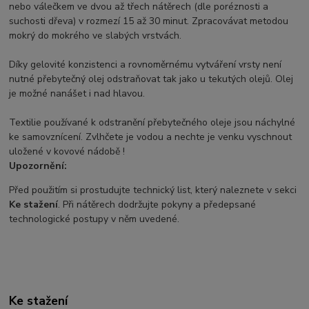
nebo válečkem ve dvou až třech nátěrech (dle poréznosti a
suchosti dřeva) v rozmezí 15 až 30 minut. Zpracovávat metodou
mokrý do mokrého ve slabých vrstvách.
Díky gelovité konzistenci a rovnoměrnému vytváření vrsty není
nutné přebytečný olej odstraňovat tak jako u tekutých olejů. Olej
je možné nanášet i nad hlavou.
Textilie používané k odstranění přebytečného oleje jsou náchylné
ke samovznícení. Zvlhčete je vodou a nechte je venku vyschnout
uložené v kovové nádobě !
Upozornění:
Před použitím si prostudujte technický list, který naleznete v sekci
Ke stažení
. Při nátěrech dodržujte pokyny a předepsané
technologické postupy v něm uvedené.
Ke stažení