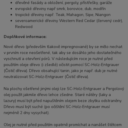
dřevěné fasády a obložení, pergoly, přístřešky, garáže
evropské dřeviny např smrk, borovice, dub, modřín
tropické dřeviny např. Teak, Mahagon, Sipe, Niangon
severoamerické dřeviny Western Red Cedar (červený cedr),
Redwood
Doplňkové informace:
Nové dřevo (především tlakově impregnované) by se mělo nechat
v prvním roce neošetřené, tak aby se dosáhlo jeho dostatečného
vyschnutí a otevření pórů. V následujícím roce je nutné před
použitím oleje dřevo (i zšedlé) očistit pomocí SC-Holz-Entgrauer
(Čistič dřeva). Dřevo obsahující tanin, jako je např. dub je nutné
neutralizovat SC-Holz-Entgrauer (Čistič dřeva).
Na plochy ošetřené jinými oleji lze SC-Holz-Entgrauer a Pergolový
olej použít jakmile dřevo lehce zšedne. Staré nátěry (laky a
lazury) musí být před napuštěním olejem beze zbytku odstraněny.
Dřevo musí být suché (po očištění SC-Holz-Entgrauer musí
nejméně 2 dny vysychat).
Olej je nutné před použitím opatrně promíchat a nanášet štětcem