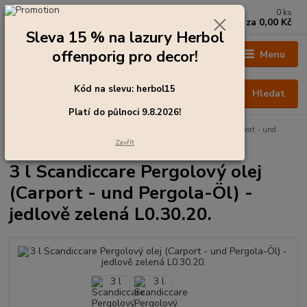
0
ks
+420 273 136 255
za
0,00 Kč
Po - Čt: 8:00 - 17:00, Pá: 8:00 - 14:30
Sleva 15 % na lazury Herbol
offenporig pro decor!
Menu
Kód na slevu: herbol15
Hledat
Platí do půlnoci 9.8.2026!
Úvod
Barvy pro exteriér
3 l Scandiccare Pergolový olej (Carport - und
Pergola-Öl) - jedlově zelená L0.30.20.
Zavřít
3 l Scandiccare Pergolový olej
(Carport - und Pergola-Öl) -
jedlově zelená L0.30.20.