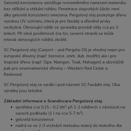
Gelovitá konzistence umožňuje rovnoměrného nanesení materiálu
bez stříkání a stékání nátěru. Penetrace olejovitých částic není
díky gelovité konzistenci omezena. Pergolový olej poskytuje dřevu
vysokou UV ochranu, která je pro fasády a dřevěné prvky
nezbytná. Obnovující nátěr se zpravidla provádí vždy cca po 3
letech. Při silné povětrnosti (na tzv. severní straně) se může
inteval obnovujících nátěrů zkrátit.
SC Pergolový olej (Carport - und Pergola-Öl) je vhodný nejen pro
evropské dřeviny (např. borovice, smrk, dub, modřín) ale i pro
tropické dřevo (např. Sipe, Niangon, Teak, Mahagon) a obzvláště
pak pro severoamerické dřeviny – Western Red Cedar a
Redwood.
SC Pergolový olej se vyrábí i pod názvem SC Fasádní olej. Oba
výrobky jsou totožné.
Základní informace o Scandiccare Pergolový olej:
2
spotřeba cca 0,15 - 0,2 l/m
při 1-2 nátěrech v závislosti na
2
savosti podkladu (1 l na cca 5-7 m
)
gelovitá konzistence
natírá se ve 2-3 vrstvách metodou mokrý do mokrého dle