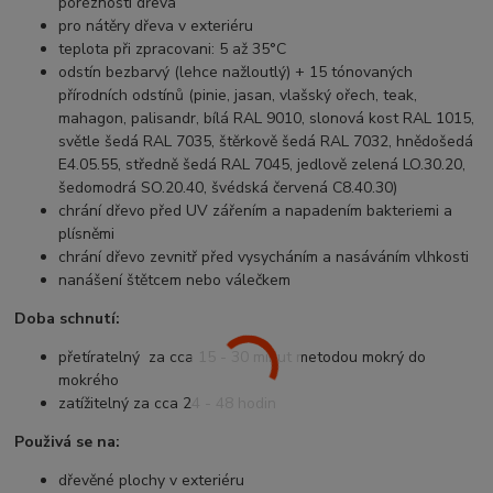
poréznosti dřeva
pro nátěry dřeva v exteriéru
teplota při zpracovani: 5 až 35°C
odstín bezbarvý (lehce nažloutlý) + 15 tónovaných
přírodních odstínů (pinie, jasan, vlašský ořech, teak,
mahagon, palisandr, bílá RAL 9010, slonová kost RAL 1015,
světle šedá RAL 7035, štěrkově šedá RAL 7032, hnědošedá
E4.05.55, středně šedá RAL 7045, jedlově zelená LO.30.20,
šedomodrá SO.20.40, švédská červená C8.40.30)
chrání dřevo před UV zářením a napadením bakteriemi a
plísněmi
chrání dřevo zevnitř před vysycháním a nasáváním vlhkosti
nanášení štětcem nebo válečkem
Doba schnutí:
přetíratelný za cca 15 - 30 minut metodou mokrý do
mokrého
zatížitelný za cca 24 - 48 hodin
Použivá se na:
dřevěné plochy v exteriéru