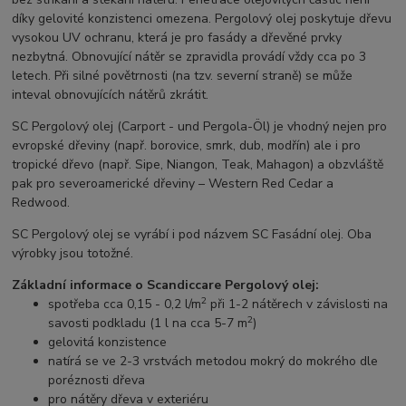
díky gelovité konzistenci omezena. Pergolový olej poskytuje dřevu
vysokou UV ochranu, která je pro fasády a dřevěné prvky
nezbytná. Obnovující nátěr se zpravidla provádí vždy cca po 3
letech. Při silné povětrnosti (na tzv. severní straně) se může
inteval obnovujících nátěrů zkrátit.
SC Pergolový olej (Carport - und Pergola-Öl) je vhodný nejen pro
evropské dřeviny (např. borovice, smrk, dub, modřín) ale i pro
tropické dřevo (např. Sipe, Niangon, Teak, Mahagon) a obzvláště
pak pro severoamerické dřeviny – Western Red Cedar a
Redwood.
SC Pergolový olej se vyrábí i pod názvem SC Fasádní olej. Oba
výrobky jsou totožné.
Základní informace o Scandiccare Pergolový olej:
2
spotřeba cca 0,15 - 0,2 l/m
při 1-2 nátěrech v závislosti na
2
savosti podkladu (1 l na cca 5-7 m
)
gelovitá konzistence
natírá se ve 2-3 vrstvách metodou mokrý do mokrého dle
poréznosti dřeva
pro nátěry dřeva v exteriéru