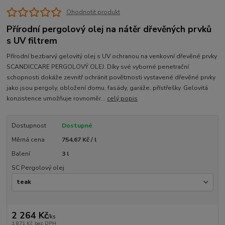
Ohodnotit produkt
Přírodní pergolový olej na nátěr dřevěných prvků
s UV filtrem
Přírodní bezbarvý gelovitý olej s UV ochranou na venkovní dřevěné prvky
SCANDICCARE PERGOLOVÝ OLEJ. Díky své vyborné penetrační
schopnosti dokáže zevnitř ochránit povětrnosti vystavené dřevěné prvky
jako jsou pergoly, obložení domu, fasády, garáže, přístřešky. Gelovitá
konzistence umožňuje rovnoměr...
celý popis
Dostupnost
Dostupné
Měrná cena
754,67 Kč / l
Balení
3 l
SC Pergolový olej
2 264 Kč
/
ks
1 871 Kč
bez DPH