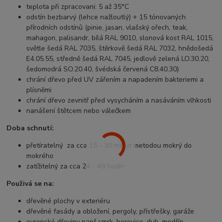
teplota při zpracovani: 5 až 35°C
odstín bezbarvý (lehce nažloutlý) + 15 tónovaných
přírodních odstínů (pinie, jasan, vlašský ořech, teak,
mahagon, palisandr, bílá RAL 9010, slonová kost RAL 1015,
světle šedá RAL 7035, štěrkově šedá RAL 7032, hnědošedá
E4.05.55, středně šedá RAL 7045, jedlově zelená LO.30.20,
šedomodrá SO.20.40, švédská červená C8.40.30)
chrání dřevo před UV zářením a napadením bakteriemi a
plísněmi
chrání dřevo zevnitř před vysycháním a nasáváním vlhkosti
nanášení štětcem nebo válečkem
Doba schnutí:
přetíratelný za cca 15 - 30 minut metodou mokrý do
mokrého
zatížitelný za cca 24 - 48 hodin
Použivá se na:
dřevěné plochy v exteriéru
dřevěné fasády a obložení, pergoly, přístřešky, garáže
evropské dřeviny např smrk, borovice, dub, modřín