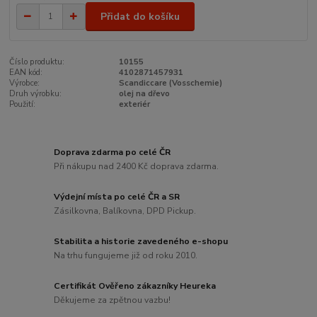
Přidat do košíku
Číslo produktu:
10155
EAN kód:
4102871457931
Výrobce:
Scandiccare (Vosschemie)
Druh výrobku:
olej na dřevo
Použití:
exteriér
Doprava zdarma po celé ČR
Při nákupu nad 2400 Kč doprava zdarma.
Výdejní místa po celé ČR a SR
Zásilkovna, Balíkovna, DPD Pickup.
Stabilita a historie zavedeného e-shopu
Na trhu fungujeme již od roku 2010.
Certifikát Ověřeno zákazníky Heureka
Děkujeme za zpětnou vazbu!