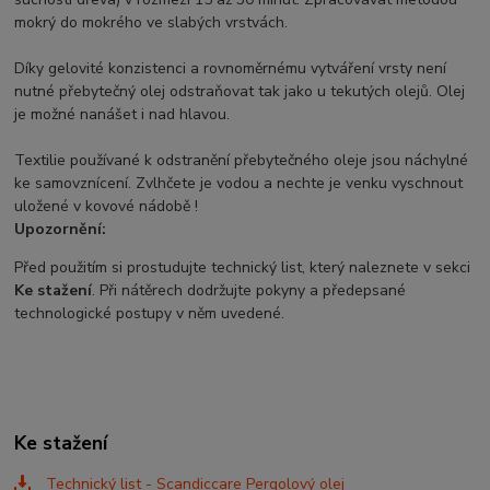
mokrý do mokrého ve slabých vrstvách.
Díky gelovité konzistenci a rovnoměrnému vytváření vrsty není
nutné přebytečný olej odstraňovat tak jako u tekutých olejů. Olej
je možné nanášet i nad hlavou.
Textilie používané k odstranění přebytečného oleje jsou náchylné
ke samovznícení. Zvlhčete je vodou a nechte je venku vyschnout
uložené v kovové nádobě !
Upozornění:
Před použitím si prostudujte technický list, který naleznete v sekci
Ke stažení
. Při nátěrech dodržujte pokyny a předepsané
technologické postupy v něm uvedené.
Ke stažení
Technický list - Scandiccare Pergolový olej