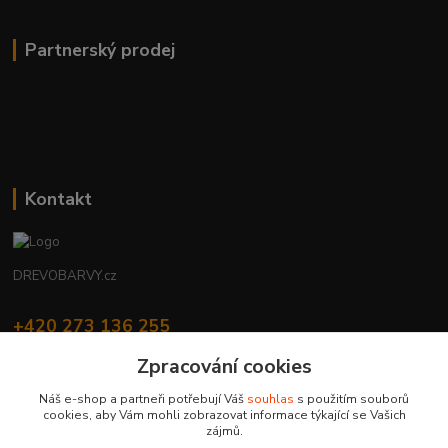
Partnerský prodej
Kontakt
DREVOBARVY.cz
+420 273 136 255
Po - Čt: 8:00 - 17:00, Pá: 8:00 - 14:30
Zpracování cookies
info@drevobarvy.cz
Náš e-shop a partneři potřebují Váš
souhlas
s použitím souborů
cookies, aby Vám mohli zobrazovat informace týkající se Vašich
zájmů.