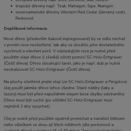
tropické dřeviny např. Teak, Mahagon, Sipe, Niangon
severoamerické dřeviny Western Red Cedar (červený cedr),
Redwood
Doplňkové informace:
Nové dřevo (především tlakově impregnované) by se mělo nechat
v prvním roce neošetřené, tak aby se dosáhlo jeho dostatečného
vyschnutí a otevření pórů. V následujícím roce je nutné před
použitím oleje dřevo (i zšedlé) očistit pomocí SC-Holz-Entgrauer
(Čistič dřeva). Dřevo obsahující tanin, jako je např. dub je nutné
neutralizovat SC-Holz-Entgrauer (Čistič dřeva).
Na plochy ošetřené jinými oleji lze SC-Holz-Entgrauer a Pergolový
olej použít jakmile dřevo lehce zšedne. Staré nátěry (laky a
lazury) musí být před napuštěním olejem beze zbytku odstraněny.
Dřevo musí být suché (po očištění SC-Holz-Entgrauer musí
nejméně 2 dny vysychat).
Olej je nutné před použitím opatrně promíchat a nanášet štětcem
nebo válečkem ve dvou až třech nátěrech (dle poréznosti a
suchosti dřeva) v rozmezí 15 až 30 minut. Zpracovávat metodou