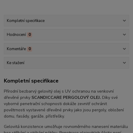
Kompletní specifikace
Hodnocení
0
Komentáře
0
Ke stažení
Kompletní specifikace
Přírodní bezbarvý gelovitý olej s UV ochranou na venkovní
dřevěné prvky
SCANDICCARE PERGOLOVÝ OLEJ.
Díky své
vyborné penetrační schopnosti dokáže zevnitř ochránit
povětrnosti vystavené dřevěné prvky jako jsou pergoly, obložení
domu, fasády, garáže, přístřešky.
Gelovitá konzistence umožňuje rovnoměrného nanesení materiálu
bez stříkání a stékání nátěru. Penetrace olejovitých částic není