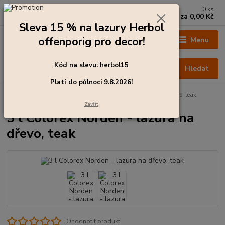
0
ks
+420 273 136 255
za
0,00 Kč
Po - Čt: 8:00 - 17:00, Pá: 8:00 - 14:30
Sleva 15 % na lazury Herbol
offenporig pro decor!
Menu
Kód na slevu: herbol15
Hledat
Platí do půlnoci 9.8.2026!
Úvod
Barvy pro exteriér
3 l Colorex Norden - lazura na dřevo, teak
Zavřít
3 l Colorex Norden - lazura na
dřevo, teak
Ohodnotit produkt