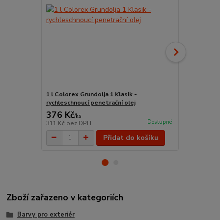
1 l Colorex Grundolja 1 Klasik -
0,75 l Remm
rychleschnoucí penetrační olej
řezů (extra)
376 Kč
605 Kč
/
ks
/
ks
Dostupné
311 Kč
bez DPH
500 Kč
bez 
Přidat do košíku
Zboží zařazeno v kategoriích
Barvy pro exteriér