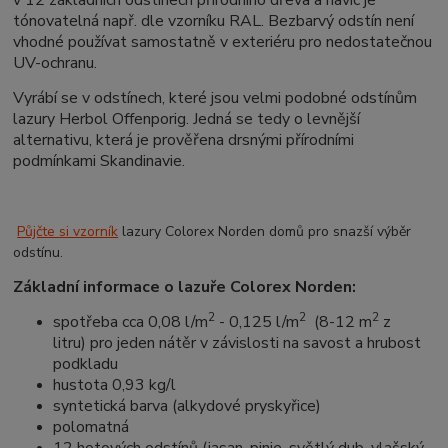
v 12 základních odstínech přírodního dřeva a navíc je
tónovatelná např. dle vzorníku RAL. Bezbarvý odstín není
vhodné používat samostatně v exteriéru pro nedostatečnou
UV-ochranu.
Vyrábí se v odstínech, které jsou velmi podobné odstínům
lazury Herbol Offenporig. Jedná se tedy o levnější
alternativu, která je prověřena drsnými přírodními
podmínkami Skandinavie.
Půjčte si vzorník
lazury Colorex Norden domů pro snazší výběr
odstínu.
Základní informace o lazuře Colorex Norden:
2
2
2
spotřeba cca 0,08 l/m
- 0,125 l/m
(8-12 m
z
litru) pro jeden nátěr v závislosti na savost a hrubost
podkladu
hustota 0,93 kg/l
syntetická barva (alkydové pryskyřice)
polomatná