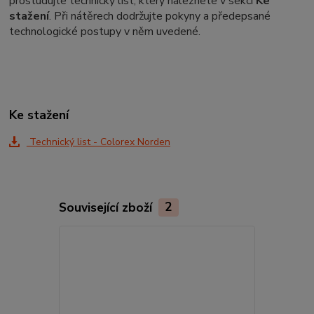
prostudujte technický list, který naleznete v sekci
Ke
stažení
. Při nátěrech dodržujte pokyny a předepsané
technologické postupy v něm uvedené.
Ke stažení
Technický list - Colorex Norden
Související zboží
2