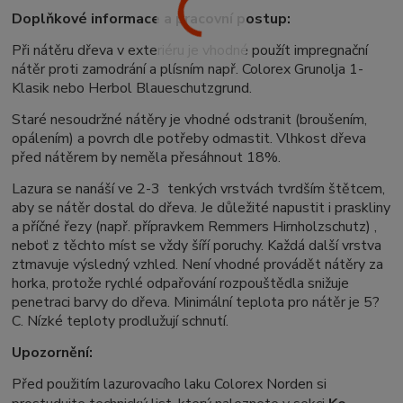
Doplňkové informace a pracovní postup:
Při nátěru dřeva v exteriéru je vhodné použít impregnační
nátěr proti zamodrání a plísním např. Colorex Grunolja 1-
Klasik nebo Herbol Blaueschutzgrund.
Staré nesoudržné nátěry je vhodné odstranit (broušením,
opálením) a povrch dle potřeby odmastit. Vlhkost dřeva
před nátěrem by neměla přesáhnout 18%.
Lazura se nanáší ve 2-3 tenkých vrstvách tvrdším štětcem,
aby se nátěr dostal do dřeva. Je důležité napustit i praskliny
a příčné řezy (např. přípravkem Remmers Hirnholzschutz) ,
neboť z těchto míst se vždy šíří poruchy. Každá další vrstva
ztmavuje výsledný vzhled. Není vhodné provádět nátěry za
horka, protože rychlé odpařování rozpouštědla snižuje
penetraci barvy do dřeva. Minimální teplota pro nátěr je 5?
C. Nízké teploty prodlužují schnutí.
Upozornění:
Před použitím lazurovacího laku Colorex Norden si