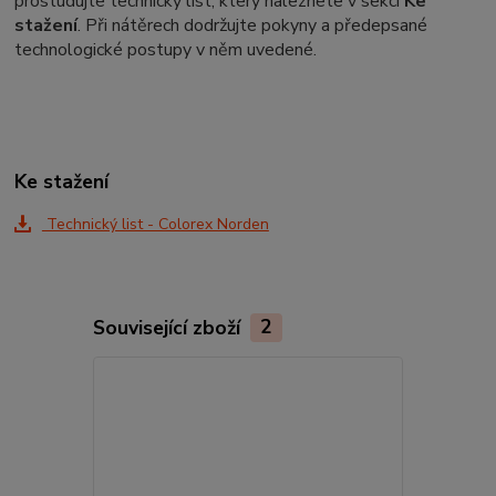
prostudujte technický list, který naleznete v sekci
Ke
stažení
. Při nátěrech dodržujte pokyny a předepsané
technologické postupy v něm uvedené.
Ke stažení
Technický list - Colorex Norden
Související zboží
2