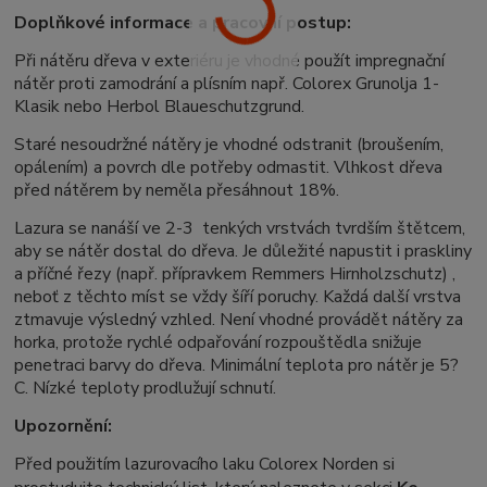
Doplňkové informace a pracovní postup:
Při nátěru dřeva v exteriéru je vhodné použít impregnační
nátěr proti zamodrání a plísním např. Colorex Grunolja 1-
Klasik nebo Herbol Blaueschutzgrund.
Staré nesoudržné nátěry je vhodné odstranit (broušením,
opálením) a povrch dle potřeby odmastit. Vlhkost dřeva
před nátěrem by neměla přesáhnout 18%.
Lazura se nanáší ve 2-3 tenkých vrstvách tvrdším štětcem,
aby se nátěr dostal do dřeva. Je důležité napustit i praskliny
a příčné řezy (např. přípravkem Remmers Hirnholzschutz) ,
neboť z těchto míst se vždy šíří poruchy. Každá další vrstva
ztmavuje výsledný vzhled. Není vhodné provádět nátěry za
horka, protože rychlé odpařování rozpouštědla snižuje
penetraci barvy do dřeva. Minimální teplota pro nátěr je 5?
C. Nízké teploty prodlužují schnutí.
Upozornění:
Před použitím lazurovacího laku Colorex Norden si