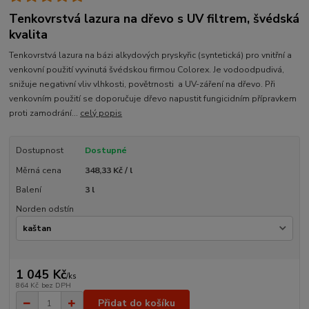
Tenkovrstvá lazura na dřevo s UV filtrem, švédská
kvalita
Tenkovrstvá lazura na bázi alkydových pryskyřic (syntetická) pro vnitřní a
venkovní použití vyvinutá švédskou firmou Colorex. Je vodoodpudivá,
snižuje negativní vliv vlhkosti, povětrnosti a UV-záření na dřevo. Při
venkovním použití se doporučuje dřevo napustit fungicidním přípravkem
proti zamodrání...
celý popis
Dostupnost
Dostupné
Měrná cena
348,33 Kč / l
Balení
3 l
Norden odstín
1 045 Kč
/
ks
864 Kč
bez DPH
Přidat do košíku