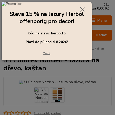
0
ks
+420 273 136 255
za
0,00 Kč
Po - Čt: 8:00 - 17:00, Pá: 8:00 - 14:30
Sleva 15 % na lazury Herbol
offenporig pro decor!
Menu
Kód na slevu: herbol15
Hledat
Platí do půlnoci 9.8.2026!
Úvod
Barvy pro exteriér
3 l Colorex Norden - lazura na dřevo, kaštan
Zavřít
3 l Colorex Norden - lazura na
dřevo, kaštan
Ohodnotit produkt