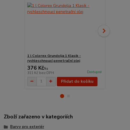
1 l Colorex Grundolja 1 Klasik -
0,75 l Remm
rychleschnoucí penetrační olej
řezů (extra)
376 Kč
605 Kč
/
ks
/
ks
Dostupné
311 Kč
bez DPH
500 Kč
bez 
Přidat do košíku
Zboží zařazeno v kategoriích
Barvy pro exteriér