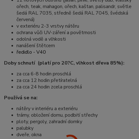
12 hotových odstínů (jasan, pinie, světlý dub, vlašský
ořech, teak, mahagon, ořech, kaštan, palisandr, světle
šedá RAL 7035, středně šedá RAL 7045, švédská
červená)
v exteriéru 2-3 vrstvy nátěru
ochrana vůči UV-záření a povětrnosti
odolná vodě a vlhkosti
nanášení štětcem
ředidlo - V40
Doby schnutí (platí pro 20?C, vlhkost dřeva 85%):
za cca 6-8 hodin proschlá
za cca 12 hodin přetíratelná
za cca 24 hodin zcela proschlá
Používá se na:
nátěry v interiéru a exteriéru
trámy, obložení domu, podbití střechy
ploty, pergoly, zahradní domky
palubky
dveře, okna