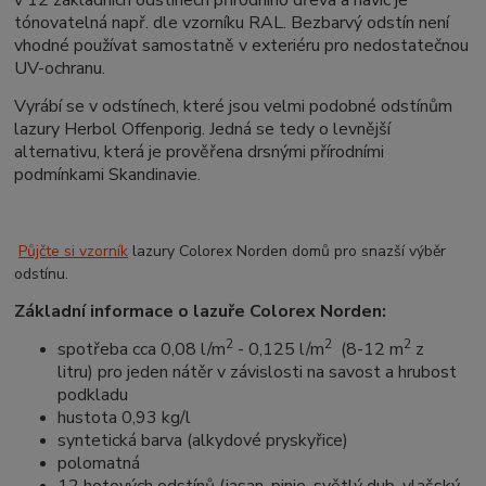
v 12 základních odstínech přírodního dřeva a navíc je
tónovatelná např. dle vzorníku RAL. Bezbarvý odstín není
vhodné používat samostatně v exteriéru pro nedostatečnou
UV-ochranu.
Vyrábí se v odstínech, které jsou velmi podobné odstínům
lazury Herbol Offenporig. Jedná se tedy o levnější
alternativu, která je prověřena drsnými přírodními
podmínkami Skandinavie.
Půjčte si vzorník
lazury Colorex Norden domů pro snazší výběr
odstínu.
Základní informace o lazuře Colorex Norden:
2
2
2
spotřeba cca 0,08 l/m
- 0,125 l/m
(8-12 m
z
litru) pro jeden nátěr v závislosti na savost a hrubost
podkladu
hustota 0,93 kg/l
syntetická barva (alkydové pryskyřice)
polomatná