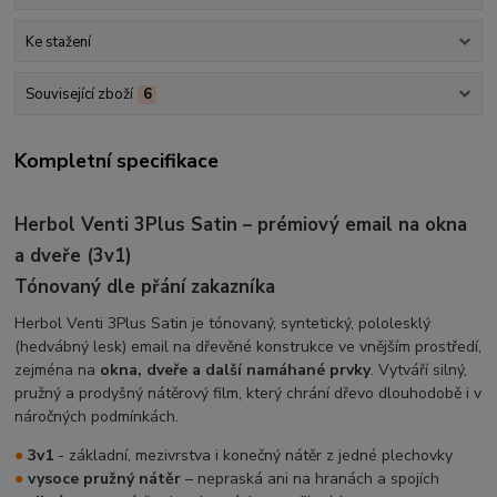
Ke stažení
Související zboží
6
Kompletní specifikace
Herbol Venti 3Plus Satin – prémiový email na okna
a dveře (3v1)
Tónovaný dle přání zakazníka
Herbol Venti 3Plus Satin je tónovaný, syntetický, pololesklý
(hedvábný lesk) email na dřevěné konstrukce ve vnějším prostředí,
zejména na
okna, dveře a další namáhané prvky
. Vytváří silný,
pružný a prodyšný nátěrový film, který chrání dřevo dlouhodobě i v
náročných podmínkách.
●
3v1
- základní, mezivrstva i konečný nátěr z jedné plechovky
●
vysoce pružný nátěr
– nepraská ani na hranách a spojích