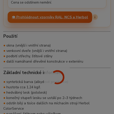
Cena se odstínem nemění.
👁️ Prohlédnout vzorníky RAL, NCS a Herbol
i
Použití
●
okna (vnější i vnitřní strana)
●
venkovní dveře (vnější i vnitřní strana)
●
podbití střechy, štítové stěny
●
další namáhané dřevěné konstrukce v exteriéru
Základní technické informace
●
syntetická barva (alkydové pryskyřice)
●
hustota cca 1,24 kg/l
●
hedvábný lesk (pololesk)
●
konečný stupeň lesku se ustálí po 2–3 týdnech
●
odstín bílý a tisíce dalších na míchacím stroji Herbol
ColorService
●
nanášení: štětcem nebo válečkem