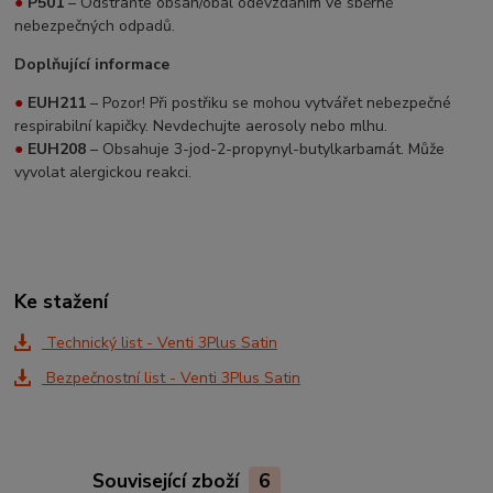
●
P501
– Odstraňte obsah/obal odevzdáním ve sběrně
nebezpečných odpadů.
Doplňující informace
●
EUH211
– Pozor! Při postřiku se mohou vytvářet nebezpečné
respirabilní kapičky. Nevdechujte aerosoly nebo mlhu.
●
EUH208
– Obsahuje 3-jod-2-propynyl-butylkarbamát. Může
vyvolat alergickou reakci.
Ke stažení
Technický list - Venti 3Plus Satin
Bezpečnostní list - Venti 3Plus Satin
Související zboží
6