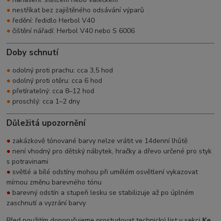
●
nestříkat bez zajištěného odsávání výparů
●
ředění: ředidlo Herbol V40
●
čištění nářadí: Herbol V40 nebo S 6006
Doby schnutí
●
odolný proti prachu: cca 3,5 hod
●
odolný proti otěru: cca 6 hod
●
přetíratelný: cca 8–12 hod
●
proschlý: cca 1–2 dny
Důležitá upozornění
●
zakázkově tónované barvy nelze vrátit ve 14denní lhůtě
●
není vhodný pro dětský nábytek, hračky a dřevo určené pro styk
s potravinami
●
světlé a bílé odstíny mohou při umělém osvětlení vykazovat
mírnou změnu barevného tónu
●
barevný odstín a stupeň lesku se stabilizuje až po úplném
zaschnutí a vyzrání barvy
Před použitím doporučujeme prostudovat technický list v sekci
Ke