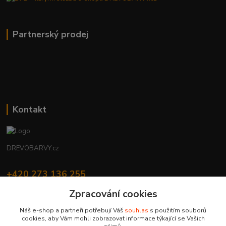
Partnerský prodej
Kontakt
DREVOBARVY.cz
+420 273 136 255
Po - Čt: 8:00 - 17:00, Pá: 8:00 - 14:30
Zpracování cookies
info@drevobarvy.cz
Náš e-shop a partneři potřebují Váš
souhlas
s použitím souborů
cookies, aby Vám mohli zobrazovat informace týkající se Vašich