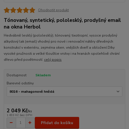
Ohodnotit produkt
Tónovaný, syntetický, pololesklý, prodyšný email
na okna Herbol
Hedvábně lesklý (pololesklý), tónovaný, tixotropní, vysoce prodyšný
alkydový lak (email) vhodný pro nové i renovační nátěry dřevěných
konstrukcí v exteriéru, zejména oken, vnějších dveří a obložení.Díky
vysoké pružnosti a velké tloušťce vrstvy i na hranách spolehlivě chrání
dřevo před povětrností.
celý popis
Dostupnost
Skladem
Barevné odstíny
2 049 Kč
/
ks
1 693 Kč
bez DPH
Přidat do košíku