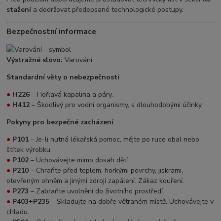
stažení
a dodržovat předepsané technologické postupy.
Bezpečnostní informace
Výstražné slovo:
Varování
Standardní věty o nebezpečnosti
●
H226
– Hořlavá kapalina a páry.
●
H412
– Škodlivý pro vodní organismy, s dlouhodobými účinky.
Pokyny pro bezpečné zacházení
●
P101
– Je-li nutná lékařská pomoc, mějte po ruce obal nebo
štítek výrobku.
●
P102
– Uchovávejte mimo dosah dětí.
●
P210
– Chraňte před teplem, horkými povrchy, jiskrami,
otevřeným ohněm a jinými zdroji zapálení. Zákaz kouření.
●
P273
– Zabraňte uvolnění do životního prostředí.
●
P403+P235
– Skladujte na dobře větraném místě. Uchovávejte v
chladu.