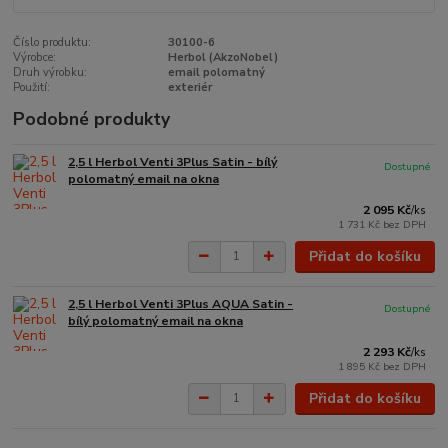
Číslo produktu:
30100-6
Výrobce:
Herbol (AkzoNobel)
Druh výrobku:
email polomatný
Použití:
exteriér
Podobné produkty
2,5 l Herbol Venti 3Plus Satin - bílý
Dostupné
polomatný email na okna
2 095 Kč
/
ks
1 731 Kč
bez DPH
Přidat do košíku
2,5 l Herbol Venti 3Plus AQUA Satin -
Dostupné
bílý polomatný email na okna
2 293 Kč
/
ks
1 895 Kč
bez DPH
Přidat do košíku