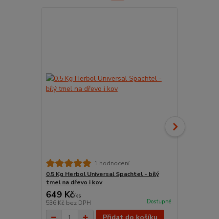
0,75 l Herbo
1 hodnocení
nátěr na dř
0.5 Kg Herbol Universal Spachtel - bílý
tmel na dřevo i kov
649 Kč
650 Kč
/
ks
/
ks
Dostupné
536 Kč
bez DPH
537 Kč
bez 
Přidat do košíku