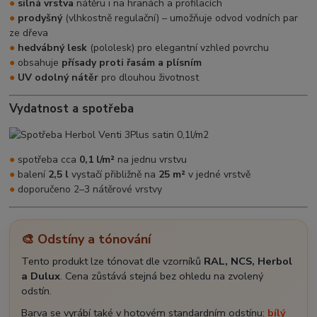
●
silná vrstva
nátěru i na hranách a profilacích
●
prodyšný
(vlhkostně regulační) – umožňuje odvod vodních par
ze dřeva
●
hedvábný lesk
(pololesk) pro elegantní vzhled povrchu
●
obsahuje
přísady proti řasám a plísním
●
UV odolný nátěr
pro dlouhou životnost
Vydatnost a spotřeba
●
spotřeba cca
0,1 l/m²
na jednu vrstvu
●
balení
2,5 l
vystačí přibližně na
25 m²
v jedné vrstvě
●
doporučeno 2–3 nátěrové vrstvy
🎨 Odstíny a tónování
Tento produkt lze tónovat dle vzorníků
RAL, NCS, Herbol
a Dulux
. Cena zůstává stejná bez ohledu na zvolený
odstín.
Barva se vyrábí také v hotovém standardním odstínu:
bílý