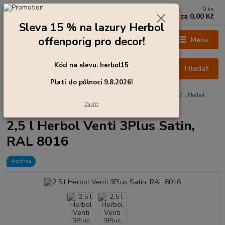
0
ks
+420 273 136 255
za
0,00 Kč
Po - Čt: 8:00 - 17:00, Pá: 8:00 - 14:30
Sleva 15 % na lazury Herbol
offenporig pro decor!
Menu
Kód na slevu: herbol15
Hledat
Platí do půlnoci 9.8.2026!
Úvod
Barvy pro exteriér
Emaily - krycí laky na dřevo
2,5 l Herbol
Venti 3Plus Satin, RAL 8016
Zavřít
2,5 l Herbol Venti 3Plus Satin,
RAL 8016
Novinka