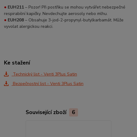
●
EUH211
– Pozor! Při postřiku se mohou vytvářet nebezpečné
respirabilní kapičky. Nevdechujte aerosoly nebo mlhu.
●
EUH208
– Obsahuje 3-jod-2-propynyl-butylkarbamát. Může
vyvolat alergickou reakci.
Ke stažení
Technický list - Venti 3Plus Satin
Bezpečnostní list - Venti 3Plus Satin
Související zboží
6