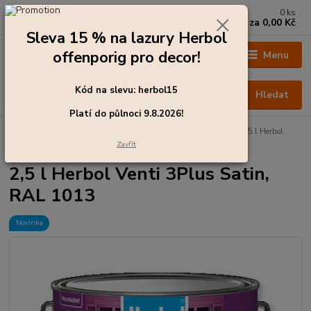
0
ks
+420 273 136 255
za
0,00 Kč
Po - Čt: 8:00 - 17:00, Pá: 8:00 - 14:30
Sleva 15 % na lazury Herbol
offenporig pro decor!
Menu
Kód na slevu: herbol15
Hledat
Platí do půlnoci 9.8.2026!
Úvod
Barvy pro exteriér
Emaily - krycí laky na dřevo
2,5 l Herbol
Venti 3Plus Satin, RAL 1013
Zavřít
2,5 l Herbol Venti 3Plus Satin,
RAL 1013
Novinka