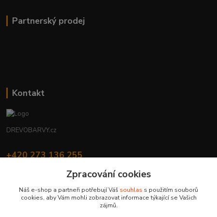
Partnerský prodej
Kontakt
DREVOBARVY.cz
+420 273 136 255
Po - Čt: 8:00 - 17:00, Pá: 8:00 - 14:30
Zpracování cookies
info@drevobarvy.cz
Náš e-shop a partneři potřebují Váš
souhlas
s použitím souborů
cookies, aby Vám mohli zobrazovat informace týkající se Vašich
zájmů.