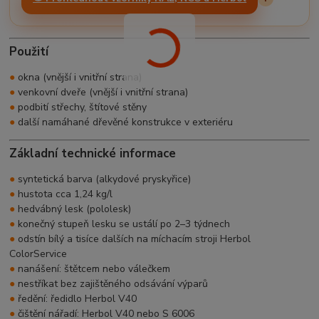
Použití
●
okna (vnější i vnitřní strana)
●
venkovní dveře (vnější i vnitřní strana)
●
podbití střechy, štítové stěny
●
další namáhané dřevěné konstrukce v exteriéru
Základní technické informace
●
syntetická barva (alkydové pryskyřice)
●
hustota cca 1,24 kg/l
●
hedvábný lesk (pololesk)
●
konečný stupeň lesku se ustálí po 2–3 týdnech
●
odstín bílý a tisíce dalších na míchacím stroji Herbol
ColorService
●
nanášení: štětcem nebo válečkem
●
nestříkat bez zajištěného odsávání výparů
●
ředění: ředidlo Herbol V40
●
čištění nářadí: Herbol V40 nebo S 6006