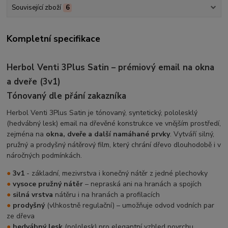
Související zboží
6
Kompletní specifikace
Herbol Venti 3Plus Satin – prémiový email na okna
a dveře (3v1)
Tónovaný dle přání zakazníka
Herbol Venti 3Plus Satin je tónovaný, syntetický, pololesklý
(hedvábný lesk) email na dřevěné konstrukce ve vnějším prostředí,
zejména na
okna, dveře a další namáhané prvky
. Vytváří silný,
pružný a prodyšný nátěrový film, který chrání dřevo dlouhodobě i v
náročných podmínkách.
●
3v1
- základní, mezivrstva i konečný nátěr z jedné plechovky
●
vysoce pružný nátěr
– nepraská ani na hranách a spojích
●
silná vrstva
nátěru i na hranách a profilacích
●
prodyšný
(vlhkostně regulační) – umožňuje odvod vodních par
ze dřeva
●
hedvábný lesk
(pololesk) pro elegantní vzhled povrchu