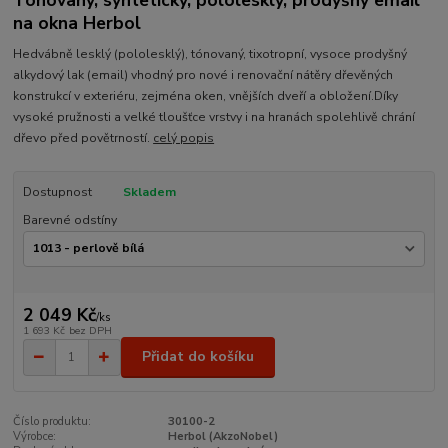
Tónovaný, syntetický, pololesklý, prodyšný email
na okna Herbol
Hedvábně lesklý (pololesklý), tónovaný, tixotropní, vysoce prodyšný
alkydový lak (email) vhodný pro nové i renovační nátěry dřevěných
konstrukcí v exteriéru, zejména oken, vnějších dveří a obložení.Díky
vysoké pružnosti a velké tloušťce vrstvy i na hranách spolehlivě chrání
dřevo před povětrností.
celý popis
Dostupnost
Skladem
Barevné odstíny
2 049 Kč
/
ks
1 693 Kč
bez DPH
Přidat do košíku
Číslo produktu:
30100-2
Výrobce:
Herbol (AkzoNobel)