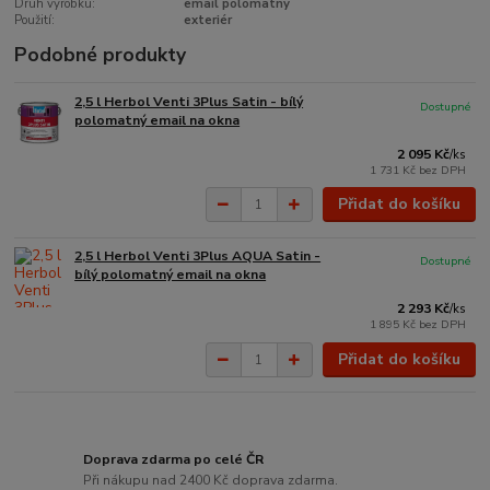
Druh výrobku:
email polomatný
Použití:
exteriér
Podobné produkty
2,5 l Herbol Venti 3Plus Satin - bílý
Dostupné
polomatný email na okna
2 095 Kč
/
ks
1 731 Kč
bez DPH
Přidat do košíku
2,5 l Herbol Venti 3Plus AQUA Satin -
Dostupné
bílý polomatný email na okna
2 293 Kč
/
ks
1 895 Kč
bez DPH
Přidat do košíku
Doprava zdarma po celé ČR
Při nákupu nad 2400 Kč doprava zdarma.