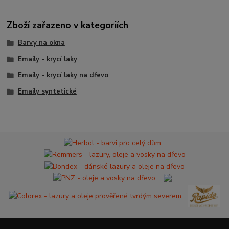
Zboží zařazeno v kategoriích
Barvy na okna
Emaily - krycí laky
Emaily - krycí laky na dřevo
Emaily syntetické