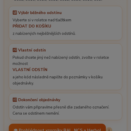
1️⃣ Výběr běžného odstínu
Vyberte si v roletce nad tlačítkem
PŘIDAT DO KOŠÍKU
z nabízených nejběžnějších odstínů.
2️⃣ Vlastní odstín
Pokud chcete jiný než nabízený odstín, zvolte v roletce
možnost
VLASTNÍ ODSTÍN
a jeho kód následně napište do poznámky v košíku
objednávky.
3️⃣ Dokončení objednávky
Odstín vám připravíme přesně dle zadaného označení.
Cena se odstínem nemění.
👁️ Prohlédnout vzorníky RAL, NCS a Herbol
i