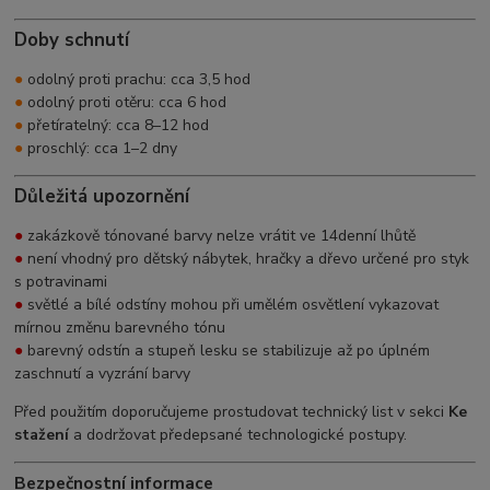
Doby schnutí
●
odolný proti prachu: cca 3,5 hod
●
odolný proti otěru: cca 6 hod
●
přetíratelný: cca 8–12 hod
●
proschlý: cca 1–2 dny
Důležitá upozornění
●
zakázkově tónované barvy nelze vrátit ve 14denní lhůtě
●
není vhodný pro dětský nábytek, hračky a dřevo určené pro styk
s potravinami
●
světlé a bílé odstíny mohou při umělém osvětlení vykazovat
mírnou změnu barevného tónu
●
barevný odstín a stupeň lesku se stabilizuje až po úplném
zaschnutí a vyzrání barvy
Před použitím doporučujeme prostudovat technický list v sekci
Ke
stažení
a dodržovat předepsané technologické postupy.
Bezpečnostní informace