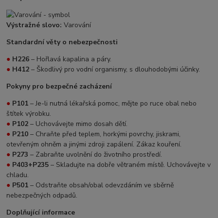
Výstražné slovo:
Varování
Standardní věty o nebezpečnosti
●
H226
– Hořlavá kapalina a páry.
●
H412
– Škodlivý pro vodní organismy, s dlouhodobými účinky.
Pokyny pro bezpečné zacházení
●
P101
– Je-li nutná lékařská pomoc, mějte po ruce obal nebo
štítek výrobku.
●
P102
– Uchovávejte mimo dosah dětí.
●
P210
– Chraňte před teplem, horkými povrchy, jiskrami,
otevřeným ohněm a jinými zdroji zapálení. Zákaz kouření.
●
P273
– Zabraňte uvolnění do životního prostředí.
●
P403+P235
– Skladujte na dobře větraném místě. Uchovávejte v
chladu.
●
P501
– Odstraňte obsah/obal odevzdáním ve sběrně
nebezpečných odpadů.
Doplňující informace