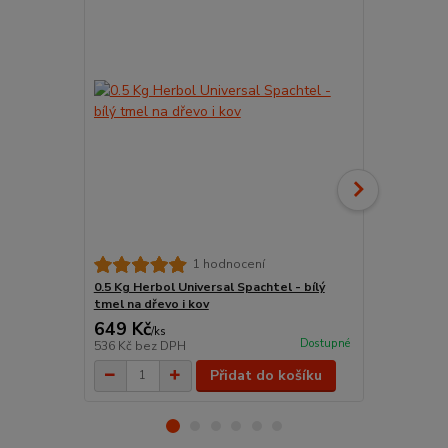
0,75 l Herbo
1 hodnocení
nátěr na dř
0.5 Kg Herbol Universal Spachtel - bílý
tmel na dřevo i kov
649 Kč
650 Kč
/
ks
/
ks
Dostupné
536 Kč
bez DPH
537 Kč
bez 
Přidat do košíku