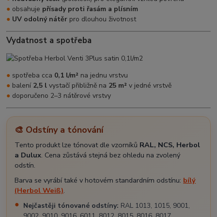
●
obsahuje
přísady proti řasám a plísním
●
UV odolný nátěr
pro dlouhou životnost
Vydatnost a spotřeba
●
spotřeba cca
0,1 l/m²
na jednu vrstvu
●
balení
2,5 l
vystačí přibližně na
25 m²
v jedné vrstvě
●
doporučeno 2–3 nátěrové vrstvy
🎨 Odstíny a tónování
Tento produkt lze tónovat dle vzorníků
RAL, NCS, Herbol
a Dulux
. Cena zůstává stejná bez ohledu na zvolený
odstín.
Barva se vyrábí také v hotovém standardním odstínu:
bílý
(Herbol Weiß)
.
Nejčastěji tónované odstíny:
RAL 1013, 1015, 9001,
9002, 9010, 9016, 6011, 8012, 8015, 8016, 8017