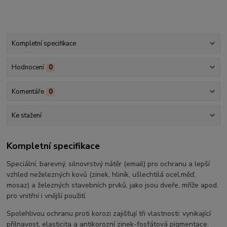
Kompletní specifikace
Hodnocení
0
Komentáře
0
Ke stažení
Kompletní specifikace
Speciální, barevný, silnovrstvý nátěr (email) pro ochranu a lepší
vzhled neželezných kovů (zinek, hliník, ušlechtilá
ocel,měď,
mosaz) a železných stavebních prvků, jako jsou dveře, mříže apod.
pro
vnitřní i vnější použití.
Spolehlivou ochranu proti korozi zajišťují tři vlastnosti: vynikající
přilnavost
, elasticita a antikorozní zinek-fosfátová pigmentace.