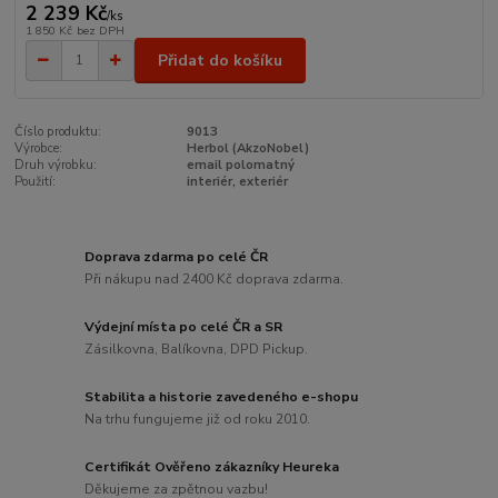
2 239 Kč
/
ks
1 850 Kč
bez DPH
Přidat do košíku
Číslo produktu:
9013
Výrobce:
Herbol (AkzoNobel)
Druh výrobku:
email polomatný
Použití:
interiér, exteriér
Doprava zdarma po celé ČR
Při nákupu nad 2400 Kč doprava zdarma.
Výdejní místa po celé ČR a SR
Zásilkovna, Balíkovna, DPD Pickup.
Stabilita a historie zavedeného e-shopu
Na trhu fungujeme již od roku 2010.
Certifikát Ověřeno zákazníky Heureka
Děkujeme za zpětnou vazbu!