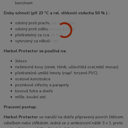
benzínem
Doby schnutí (při 23 °C a rel. vlhkosti vzduchu 50 % ) :
odolný proti prachu za cca 3 hod.
odolný proti oděru za cca 12 hod.
přetíratelný za cca 24 hod.
vytvrzený za několik dní
Herbol Protector se používá na:
železo
neželezné kovy (zinek, hliník, ušlechtilá ocel,měď, mosaz)
přetíratelné umělé hmoty (např. tvrzené PVC)
ocelové konstrukce
pozinkové střechy a parapety
kovová futra a dveře
mříže, kování atd.
Pracovní postup:
Herbol Protector
se nanáší na dobře připravený povrch štětcem,
válečkem nebo stříkáním. Jedná se o antikorozní nátěr 3 v 1, proto