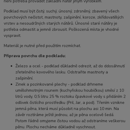
není potřeba provádět základní nátěr jiným výrobkem.
Podklad musí být čistý, suchý, únosný, zdrsněný, zbavený všech
povrchových nečistot, mastnoty, zašpinění, koroze, zkřídovatělých
vrstev a nesoudržných starých nátěrů.
Únosné staré nátěry je
potřeba odmastit a jemně zbrousit. Poškozená místa je vhodné
vyspravit.
Materiál je nutné před použitím rozmíchat.
Připrava povrchu dle podkladu:
Železo a ocel - podklad důkladně odrezit, až do ddosáhnutí
zřetelného kovového lesku. Odstraňte mastnoty a
zašpinění.
Zinek a pozinkované plechy - p
odklad drhneme
umělohmotným rounem (kuchyňskou houbičkou) směsí z 10
litrů vody, 0,5 litru 25 % roztoku čpavkové vody s přidáním 2
odlivek čistícího prostředku (Pril, Jar, a pod). Třením vznikne
jemná pěna, která musí působit na plochu asi 10 min. Na
závěr roztíráme ještě jednou, až je pěna ocelově šedá.
Potom řádně omyjeme čistou vodou až odstraníme veškerou
pěnu. Plochu necháme důkladně vyschnout.