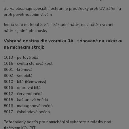
Barva obsahuje speciální
ochranné prostředky proti UV záření a
proti povětrnostním vlivům.
Jedná se o materiál 3 v 1 - základní nátěr, mezinátěr i vrchní
nátěr
z jedné plechovky.
Vybrané odstíny dle vzorníku RAL tónované na zakázku
na míchacím stroji:
1013 - perlově bílá
1015 - světlá slonová kost
9001 - krémová
9002 - šedobílá
9010 - bílá (Reinweiss)
9016 - dopravní bílá
8012 - červenohnědá
8015 - kaštanově hnědá
8016 - mahagonově hnědá
8017 - čokoládově hnědá
Požadovaný odstín pro namíchání si vyberete z roletky nad
tlačítkem KOUPIT.