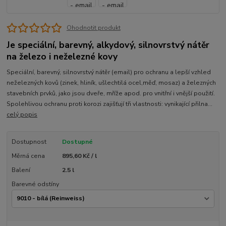
Ohodnotit produkt
Je speciální, barevný, alkydový, silnovrstvý nátěr
na železo i neželezné kovy
Speciální, barevný, silnovrstvý nátěr (email) pro ochranu a lepší vzhled
neželezných kovů (zinek, hliník, ušlechtilá ocel,měď, mosaz) a železných
stavebních prvků, jako jsou dveře, mříže apod. pro vnitřní i vnější použití.
Spolehlivou ochranu proti korozi zajišťují tři vlastnosti: vynikající přilna...
celý popis
Dostupnost
Dostupné
Měrná cena
895,60 Kč / l
Balení
2.5 l
Barevné odstíny