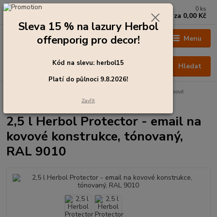
0
ks
+420 273 136 255
za
0,00 Kč
Po - Čt: 8:00 - 17:00, Pá: 8:00 - 14:30
Sleva 15 % na lazury Herbol
offenporig pro decor!
Menu
Kód na slevu: herbol15
Hledat
Platí do půlnoci 9.8.2026!
Úvod
Barvy pro exteriér
2,5 l Herbol Protector - email na kovové
konstrukce, tónovaný, RAL 9010
Zavřít
2,5 l Herbol Protector - email na
kovové konstrukce, tónovaný,
RAL 9010