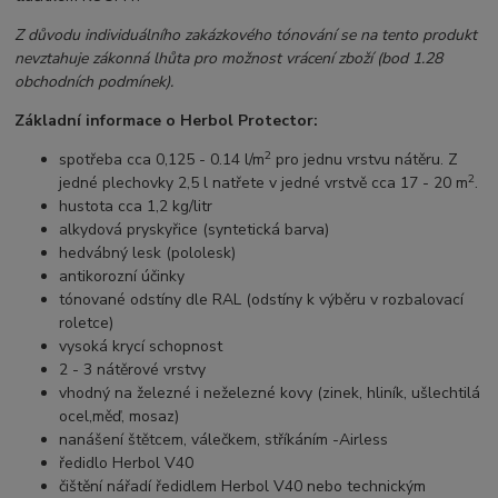
Z důvodu individuálního zakázkového tónování se na tento produkt
nevztahuje zákonná lhůta pro možnost vrácení zboží (bod 1.28
obchodních podmínek).
Základní informace o Herbol Protector:
2
spotřeba cca 0,125 - 0.14 l/m
pro jednu vrstvu nátěru. Z
2
jedné plechovky 2,5 l natřete v jedné vrstvě cca 17 - 20 m
.
hustota cca 1,2 kg/litr
alkydová pryskyřice (syntetická barva)
hedvábný lesk (pololesk)
antikorozní účinky
tónované odstíny dle RAL (odstíny k výběru v rozbalovací
roletce)
vysoká krycí schopnost
2 - 3 nátěrové vrstvy
vhodný na železné i neželezné kovy (zinek, hliník, ušlechtilá
ocel,měď, mosaz)
nanášení štětcem, válečkem, stříkáním -Airless
ředidlo Herbol V40
čištění nářadí ředidlem Herbol V40 nebo technickým