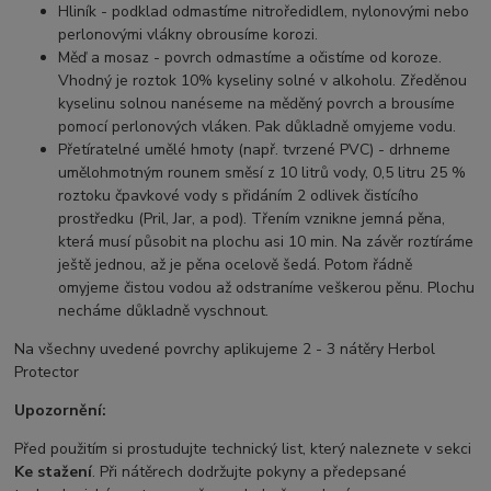
Hliník - p
odklad odmastíme nitroředidlem, nylonovými nebo
perlonovými vlákny obrousíme korozi.
Měď a mosaz - p
ovrch odmastíme a očistíme od koroze.
Vhodný je roztok 10% kyseliny solné v alkoholu. Zředěnou
kyselinu solnou nanéseme na měděný povrch a brousíme
pomocí perlonových vláken. Pak důkladně omyjeme vodu.
Přetíratelné umělé hmoty (např. tvrzené PVC) - drhneme
umělohmotným rounem směsí z 10 litrů vody, 0,5 litru 25 %
roztoku čpavkové vody s přidáním 2 odlivek čistícího
prostředku (Pril, Jar, a pod). Třením vznikne jemná pěna,
která musí působit na plochu asi 10 min. Na závěr roztíráme
ještě jednou, až je pěna ocelově šedá. Potom řádně
omyjeme čistou vodou až odstraníme veškerou pěnu. Plochu
necháme důkladně vyschnout.
Na všechny uvedené povrchy aplikujeme 2 - 3 nátěry Herbol
Protector
Upozornění:
Před použitím si prostudujte technický list, který naleznete v sekci
Ke stažení
. Při nátěrech dodržujte pokyny a předepsané