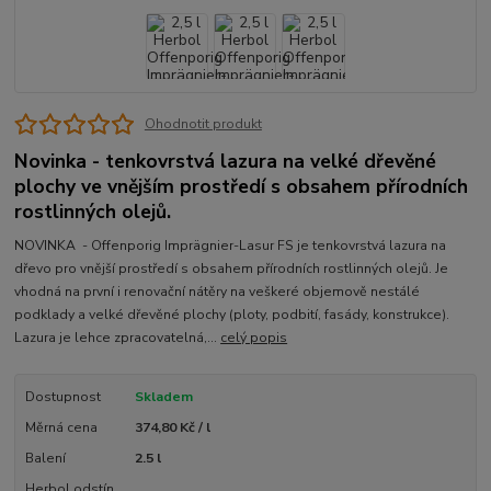
Ohodnotit produkt
Novinka - tenkovrstvá lazura na velké dřevěné
plochy ve vnějším prostředí s obsahem přírodních
rostlinných olejů.
NOVINKA - Offenporig Imprägnier-Lasur FS je tenkovrstvá lazura na
dřevo pro vnější prostředí s obsahem přírodních rostlinných olejů. Je
vhodná na první i renovační nátěry na veškeré objemově nestálé
podklady a velké dřevěné plochy (ploty, podbití, fasády, konstrukce).
Lazura je lehce zpracovatelná,...
celý popis
Dostupnost
Skladem
Měrná cena
374,80 Kč / l
Balení
2.5 l
Herbol odstín