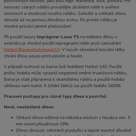
povrchových nečistot, jako jsou např. mastnota, vosk, politura. Pro
renovaci starých nátěrů provádějte zkušební nátěr k ověření
únosnosti a vhodnosti nového nátěru. Zašedlé a zvětralé dřevo
obruste až na pevnou dřevěnou vrstvu. Po prvním
nátěru je
vhodné provést jemné přebroušení.
Při použití lazury
Imprägnier-Lasur FS
na měkkém dřevu v
exteriéru je vhodné použít impregnační nátěr proti zamodrání
Herbol Bläueschutzgrund LH
. V lazuře obsažené biocidní látky
chrání dřevo pouze proti plísním a řasám.
V případě nutnosti se barva ředí ředidlem Herbol V40. Použití
jiného ředidla může výrazně negativně změnit trvanlivost nátěru.
Barva je však připravena k okamžitému nátěru a použití ředidla
většinou není nutné. K čištění štětců lze použít ředidlo S6006.
Pracovní postupy pro různé typy dřeva a povrchů:
Nové, neošetřené dřevo:
Vlhkost dřeva měřená na několika místech v hloubce min. 5
mm nesmí přesáhnout 18%.
Dřevo zbrousit, odstranit pryskyřici a lepivé mastné dřevěné