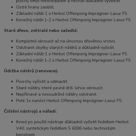
plochy omýt nitroředidlem a nechat důkladně vyvětrat.
Ostré hrany zaoblit.
Základní nátěr:
1 x Herbol Offenporig Imprägnier-Lasur FS
Konečný nátěr:
1-2 x Herbol Offenporig Imprägnier-Lasur FS
Staré dřevo, zvětralé nebo zašedlé:
Kompletně obrousit až na únosnou dřevěnou vrstvu.
Odstranit zbytky starých nátěrů a důkladně vyčistit.
Základní nátěr:
1 x Herbol Offenporig Imprägnier-Lasur FS
Konečný nátěr:
1-2 x Herbol Offenporig Imprägnier-Lasur FS
Údržba nátěrů (renovace):
Povrchy vyčistit a odmastit.
Staré nátěry, které pevně drží, lehce obrousit.
Nepřilnavé a nesoudržné nátěry odstranit.
Poté 1x nanést Herbol Offenporig Imprägnier-Lasur FS.
Čištění nástrojů a nářadí:
Ihned po použití nástroje důkladně vyčistit ředidlem Herbol
V40, syntetickým ředidlem S 6006 nebo technickým
benzínem.