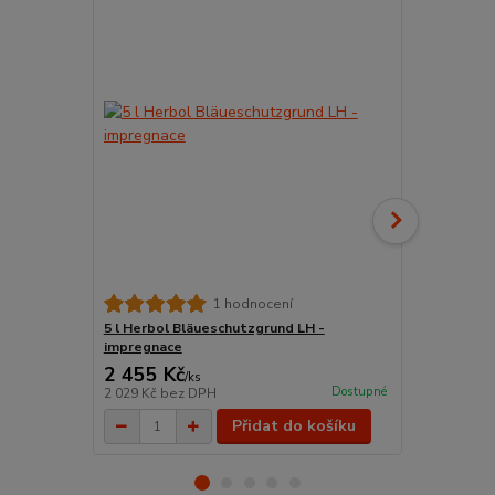
WoodStar Št
1 hodnocení
TOP kvalita 
5 l Herbol Bläueschutzgrund LH -
impregnace
2 455 Kč
198 Kč
/
ks
/
ks
Dostupné
2 029 Kč
bez DPH
164 Kč
bez 
Přidat do košíku