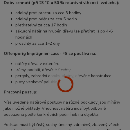
Doby schnutí (při 23 °C a 50 % relativní vlhkosti vzduchu):
odolný proti prachu za cca 3 hodiny
odolný proti oděru za cca 5 hodin
přetíratelný za cca 17 hodin
základní nátěr na hrubén dřevu lze přetírat již po 4-6
hodinách
proschlý za cca 1–2 dny
Offenporig Imprägnier-Lasur FS se používá na:
nátěry dřeva v exteriéru
trámy, podbití, dřevěné fasády
pergoly, zahradní domky, altány, dřevěné konstrukce
ploty, venkovní palubky
Pracovní postup:
Níže uvedené nátěrové postupy na různé podklady jsou míněny
jako možné příklady. Vhodnost nátěru musí být odborně
posouzena podle konkrétních podmínek na objektu.
Podklad musí být čistý, suchý, únosný, zdrsněný, zbavený všech