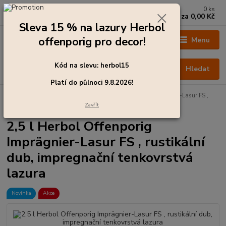
0
ks
+420 273 136 255
za
0,00 Kč
Po - Čt: 8:00 - 17:00, Pá: 8:00 - 14:30
Sleva 15 % na lazury Herbol
offenporig pro decor!
Menu
Kód na slevu: herbol15
Hledat
Platí do půlnoci 9.8.2026!
Úvod
Barvy pro exteriér
2,5 l Herbol Offenporig Imprägnier-Lasur FS ,
rustikální dub, impregnační tenkovrstvá lazura
Zavřít
2,5 l Herbol Offenporig
Imprägnier-Lasur FS , rustikální
dub, impregnační tenkovrstvá
lazura
Novinka
Akce