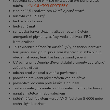
spotřeba cca 0,06 l/m
(16 m
z 1 litru) pro jednu vrstvu
nátěru -
KALKULÁTOR SPOTŘEBY
2
z balení 2,5 l natřete cca 42 m
v jedné vrstvě
hustota cca 0,93 kg/l
tenkovrstvá lazura
hedvábný mat
syntetická barva,
složení : alkydy, rostlinné oleje,
anorganické pigmenty, alifáty, voda, aditivaa, IPBC,
izothiazolinon
15 základních přírodních odstínů (bílý, bezbarvý, borovice,
buk, jasan, světlý dub, pinie, vlašský ořech, rustikální dub,
ořech, mahagon, teak, kaštan, palisandr, eben)
UV ochrana natřeného dřeva, stabilní pigmenty zabraňující
zešednutí dřeva
odolná proti vlhkosti a vodě a povětrnosti
prodyšná pro vodní páry směrem ven od dřeva
preventivní ochrana proti řasám a houbám
základní nátěr, mezinátěr i vrchní nátěr z jedné plechovky
nanášení štětcem nebo válečkem
čištění nářadí ředidlem Herbol V40, ředidlem S 6006 nebo
technickým benzínem