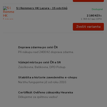
5 l Remmers HK Lazura - 15 odstínů
Dostupné
2 160 Kč
/
ks
1 785 Kč
bez DPH
Zvolit variantu
Doprava zdarma po celé ČR
Při nákupu nad 2400 Kč doprava zdarma.
Výdejní místa po celé ČR a SR
Zásilkovna, Balíkovna, DPD Pickup.
Stabilita a historie zavedeného e-shopu
Na trhu fungujeme již od roku 2010.
Certifikát Ověřeno zákazníky Heureka
Děkujeme za zpětnou vazbu!