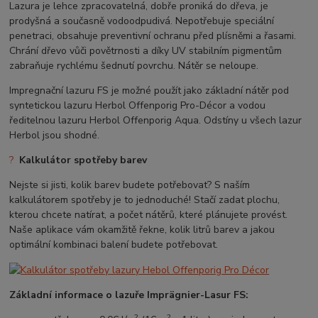
Lazura je lehce zpracovatelná, dobře proniká do dřeva, je
prodyšná a současně vodoodpudivá. Nepotřebuje speciální
penetraci, obsahuje preventivní ochranu před plísněmi a řasami.
Chrání dřevo vůči povětrnosti a díky UV stabilním pigmentům
zabraňuje rychlému šednutí povrchu. Nátěr se neloupe.
Impregnační lazuru FS je možné použít jako základní nátěr pod
syntetickou lazuru Herbol Offenporig Pro-Décor a vodou
ředitelnou lazuru Herbol Offenporig Aqua. Odstíny u všech lazur
Herbol jsou shodné.
?
Kalkulátor spotřeby barev
Nejste si jisti, kolik barev budete potřebovat? S naším
kalkulátorem spotřeby je to jednoduché! Stačí zadat plochu,
kterou chcete natírat, a počet nátěrů, které plánujete provést.
Naše aplikace vám okamžitě řekne, kolik litrů barev a jakou
optimální kombinaci balení budete potřebovat.
Základní informace o lazuře
Imprägnier-Lasur FS
:
2
2