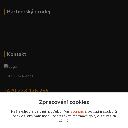
Partnerský prodej
Kontakt
DREVOBARVY.cz
+420 273 136 255
Po - Čt: 8:00 - 17:00, Pá: 8:00 - 14:30
Zpracování cookies
info@drevobarvy.cz
Náš e-shop a partneři potřebují Váš
souhlas
s použitím souborů
cookies, aby Vám mohli zobrazovat informace týkající se Vašich
zájmů.