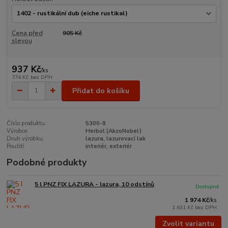
Cena před
905 Kč
slevou
937 Kč
/
ks
774 Kč
bez DPH
Přidat do košíku
Číslo produktu:
5300-8
Výrobce:
Herbol (AkzoNobel)
Druh výrobku:
lazura, lazurovací lak
Použití:
interiér, exteriér
Podobné produkty
5 l PNZ FIX LAZURA - lazura, 10 odstínů
Dostupné
1 974 Kč
/
ks
1 631 Kč
bez DPH
Zvolit variantu