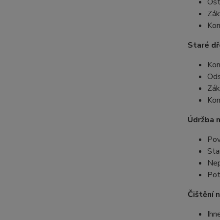
Ost
Zák
Kon
Staré dř
Kom
Ods
Zák
Kon
Údržba n
Pov
Sta
Nep
Pot
Čištění n
Ihn