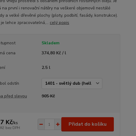
ro vnější prostředí s obsahem přírodních rostlinných olejů. Je
 na první i renovační nátěry na veškeré objemově nestálé
y a velké dřevěné plochy (ploty, podbití, fasády, konstrukce).
 je lehce zpracovatelná,...
celý popis
tupnost
Skladem
ná cena
374,80 Kč / l
ení
2.5 l
bol odstín
a před slevou
905 Kč
7 Kč
/
ks
Přidat do košíku
 Kč
bez DPH