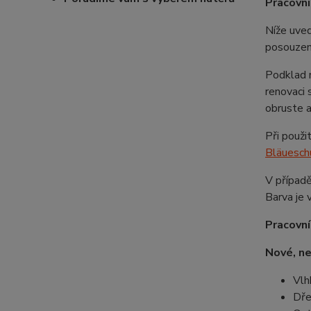
Pracovní
Níže uve
posouzen
Podklad m
renovaci 
obruste 
Při použi
Bläuesch
V případě
Barva je 
Pracovní
Nové, n
Vlh
Dře