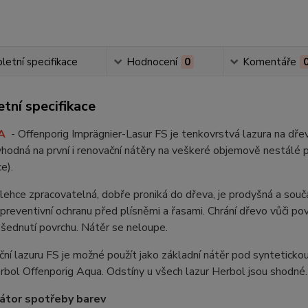
etní specifikace
Hodnocení
0
Komentáře
tní specifikace
A
- Offenporig Imprägnier-Lasur FS je tenkovrstvá lazura na dřev
 vhodná na první i renovační nátěry na veškeré objemově nestálé p
e).
 lehce zpracovatelná, dobře proniká do dřeva, je prodyšná a sou
preventivní ochranu před plísněmi a řasami. Chrání dřevo vůči p
šednutí povrchu. Nátěr se neloupe.
ní lazuru FS je možné použít jako základní nátěr pod synteticko
rbol Offenporig Aqua. Odstíny u všech lazur Herbol jsou shodné
átor spotřeby barev