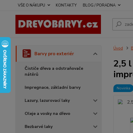
VŠE O NÁKUPU
KONTAKTY
BLOG / PORADNA
Úvod
B
Barvy pro exteriér
2,5 
Čističe dřeva a odstraňovače
impr
nátěrů
Impregnace, základní barvy
Novinka
Lazury, lazurovací laky
Oleje a vosky na dřevo
Bezbarvé laky