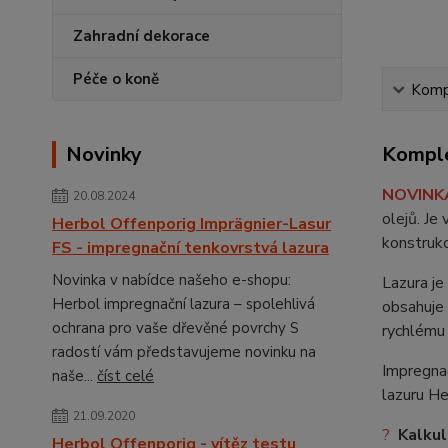
Zahradní dekorace
Péče o koně
Kompl
Novinky
Komple
NOVINK
20.08.2024
olejů. Je
Herbol Offenporig Imprägnier-Lasur
konstrukc
FS - impregnační tenkovrstvá lazura
Novinka v nabídce našeho e-shopu:
Lazura je
Herbol impregnační lazura – spolehlivá
obsahuje 
ochrana pro vaše dřevěné povrchy S
rychlému 
radostí vám představujeme novinku na
Impregnač
naše...
číst celé
lazuru He
21.09.2020
?
Kalkul
Herbol Offenporig - vítěz testu