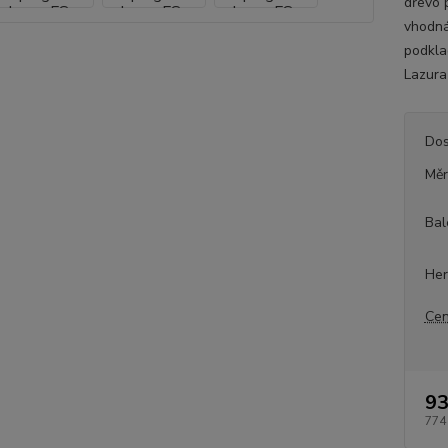
dřevo p
vhodná
podklad
Lazura
Dos
Měr
Bal
Her
Cen
93
774