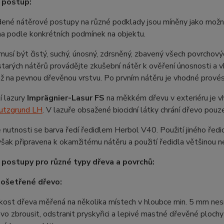
 postup:
dené nátěrové postupy na různé podklady jsou míněny jako možn
a podle konkrétních podmínek na objektu.
usí být čistý, suchý, únosný, zdrsněný, zbavený všech povrchových
starých nátěrů provádějte zkušební nátěr k ověření únosnosti a 
až na pevnou dřevěnou vrstvu. Po prvním
nátěru je vhodné prové
tí lazury
Imprägnier-Lasur FS
na měkkém dřevu v exteriéru je v
utzgrund LH
. V lazuře obsažené biocidní látky chrání dřevo pouze
 nutnosti se barva ředí ředidlem Herbol V40. Použití jiného řed
však připravena k okamžitému nátěru a použití ředidla většinou ne
 postupy pro různé typy dřeva a povrchů:
eošetřené dřevo:
kost dřeva měřená na několika místech v hloubce min. 5 mm ne
vo zbrousit, odstranit pryskyřici a lepivé mastné dřevěné ploch