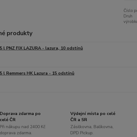
Číslo p
Druh
výrobk
é produkty
5 l PNZ FIX LAZURA - lazura, 10 odstínů
5 l Remmers HK Lazura - 15 odstínů
Doprava zdarma po
Výdejní místa po celé
celé ČR
ČR a SR
Při nákupu nad 2400 Kč
Zásilkovna, Balíkovna,
doprava zdarma.
DPD Pickup.