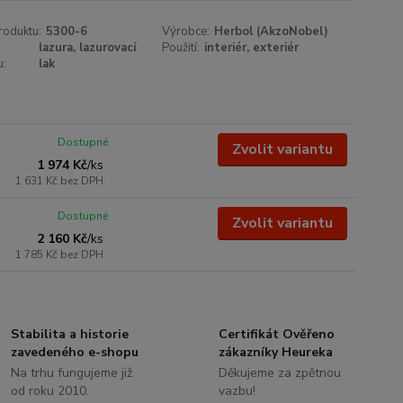
roduktu:
5300-6
Výrobce:
Herbol (AkzoNobel)
lazura, lazurovací
Použití:
interiér, exteriér
u:
lak
Dostupné
Zvolit variantu
1 974 Kč
/
ks
1 631 Kč
bez DPH
Dostupné
Zvolit variantu
2 160 Kč
/
ks
1 785 Kč
bez DPH
Stabilita a historie
Certifikát Ověřeno
zavedeného e-shopu
zákazníky Heureka
Na trhu fungujeme již
Děkujeme za zpětnou
od roku 2010.
vazbu!