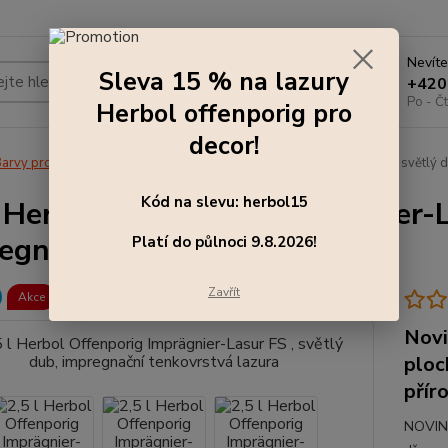
Nevíte
Sleva 15 % na lazury
Hledat
+420
Po - Čt
Herbol offenporig pro
decor!
arvy pro exteriér
2,5 l Herbol Offenporig Imprägnier-Lasur FS , světlý 
Kód na slevu: herbol15
l Herbol Offenporig Imprägnier-L
egnační tenkovrstvá lazura
Platí do půlnoci 9.8.2026!
Zavřít
Akce
Novi
ploc
přír
NOVINK