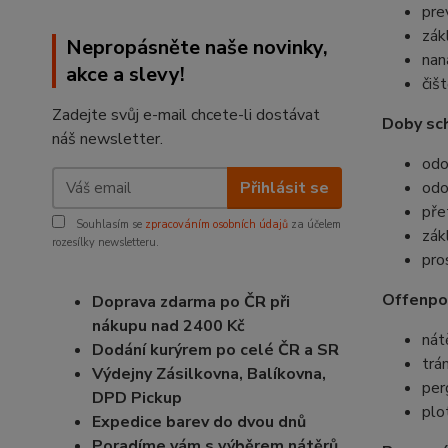
pre
zák
Nepropásněte naše novinky,
nan
akce a slevy!
čiš
Zadejte svůj e-mail chcete-li dostávat
Doby sch
náš newsletter.
odo
Přihlásit se
odo
pře
Souhlasím se
zpracováním osobních údajů
za účelem
zák
rozesílky newsletteru.
pro
Offenpor
Doprava zdarma po ČR při
nákupu nad 2400 Kč
nát
Dodání kurýrem po celé ČR a SR
trá
Výdejny Zásilkovna, Balíkovna,
per
DPD Pickup
plo
Expedice barev do dvou dnů
Poradíme vám s výběrem nátěrů