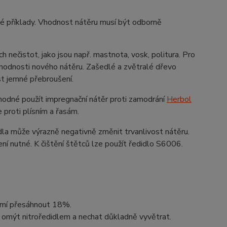
é příklady. Vhodnost nátěru musí být odborně
 nečistot, jako jsou např. mastnota, vosk, politura. Pro
vhodnosti nového nátěru. Zašedlé a zvětralé dřevo
st jemné přebroušení.
hodné použít impregnační nátěr proti zamodrání
Herbol
 proti plísním a řasám.
idla může výrazně negativně změnit trvanlivost nátěru.
ní nutné. K čištění štětců lze použít ředidlo S6006.
smí přesáhnout 18%.
y omýt nitroředidlem a nechat důkladně vyvětrat.