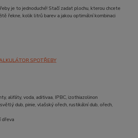
řeby je to jednoduché! Stačí zadat plochu, kterou chcete
tě řekne, kolik litrů barev a jakou optimální kombinaci
ALKULÁTOR SPOTŘEBY
ty, alifáty, voda, aditivaa, IPBC, izothiazolinon
světlý dub, pinie, vlašský ořech, rustikální dub, ořech,
í dřeva