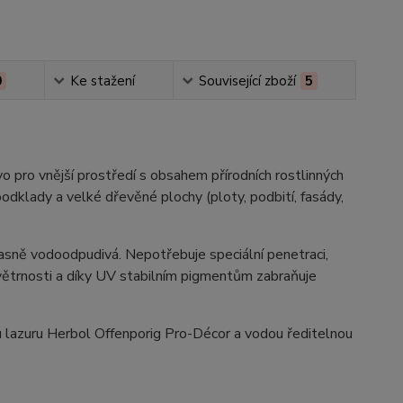
0
Ke stažení
Související zboží
5
o pro vnější prostředí s obsahem přírodních rostlinných
odklady a velké dřevěné plochy (ploty, podbití, fasády,
časně vodoodpudivá. Nepotřebuje speciální penetraci,
ovětrnosti a díky UV stabilním pigmentům zabraňuje
u lazuru Herbol Offenporig Pro-Décor a vodou ředitelnou
.