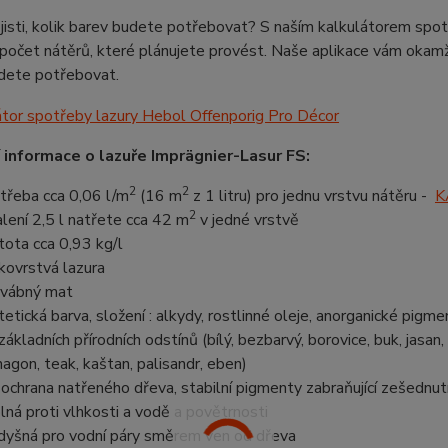
 jisti, kolik barev budete potřebovat? S naším kalkulátorem spot
a počet nátěrů, které plánujete provést. Naše aplikace vám okamži
udete potřebovat.
 informace o lazuře
Imprägnier-Lasur FS
:
2
2
třeba cca 0,06 l/m
(16 m
z 1 litru) pro jednu vrstvu nátěru -
K
2
alení 2,5 l natřete cca 42 m
v jedné vrstvě
tota cca 0,93 kg/l
kovrstvá lazura
vábný mat
tetická barva,
složení : alkydy, rostlinné oleje, anorganické pigmen
základních přírodních odstínů (bílý, bezbarvý, borovice, buk, jasan, 
agon, teak, kaštan, palisandr, eben)
ochrana natřeného dřeva, stabilní pigmenty zabraňující zešednut
lná proti vlhkosti a vodě a povětrnosti
dyšná pro vodní páry směrem ven od dřeva