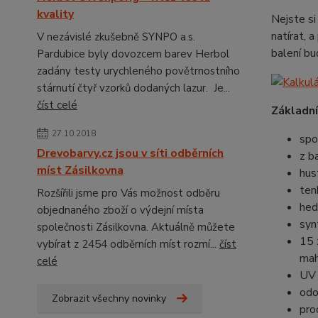
kvality
Nejste si
natírat, 
V nezávislé zkušebně SYNPO a.s.
balení b
Pardubice byly dovozcem barev Herbol
zadány testy urychleného povětrnostního
stárnutí čtyř vzorků dodaných lazur. Je...
číst celé
Základní
27.10.2018
spo
Drevobarvy.cz jsou v síti odběrních
z b
míst Zásilkovna
hus
ten
Rozšířili jsme pro Vás možnost odběru
hed
objednaného zboží o výdejní místa
syn
společnosti Zásilkovna. Aktuálně můžete
15 
vybírat z 2454 odběrních míst rozmí...
číst
mah
celé
UV 
odo
Zobrazit všechny novinky
pro