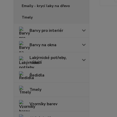
Emaily - krycí laky na dřevo
Tmely
Barvy pro interiér
Barvy na okna
Lakýrnické potřeby,
nářadí
Ředidla
Tmely
Vzorníky barev