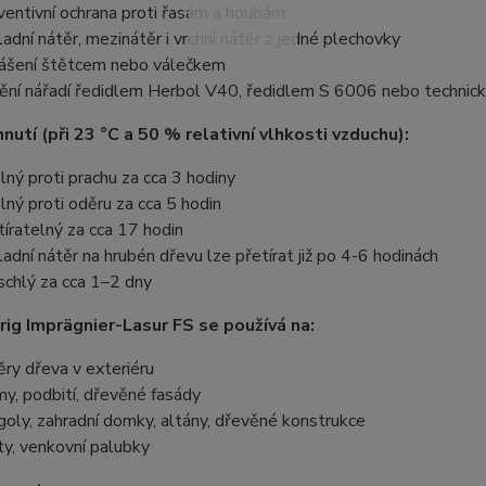
ventivní ochrana proti řasám a houbám
ladní nátěr, mezinátěr i vrchní nátěr z jedné plechovky
ášení štětcem nebo válečkem
tění nářadí ředidlem Herbol V40, ředidlem S 6006 nebo techni
nutí (při 23 °C a 50 % relativní vlhkosti vzduchu):
lný proti prachu za cca 3 hodiny
lný proti oděru za cca 5 hodin
tíratelný za cca 17 hodin
ladní nátěr na hrubén dřevu lze přetírat již po 4-6 hodinách
schlý za cca 1–2 dny
ig Imprägnier-Lasur FS se používá na:
ěry dřeva v exteriéru
my, podbití, dřevěné fasády
goly, zahradní domky, altány, dřevěné konstrukce
ty, venkovní palubky