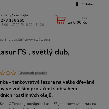
Přihlášení
 si rady? Zavolejte.
0
ks
 273 136 255
za
0,00 Kč
: 8:00 - 17:00, Pá: 8:00 - 14:30
dub, impregnační tenkovrstvá lazura
asur FS , světlý dub,
Ohodnotit produkt
nka - tenkovrstvá lazura na velké dřevěné
hy ve vnějším prostředí s obsahem
odních rostlinných olejů.
A - Offenporig Imprägnier-Lasur FS je tenkovrstvá lazura na