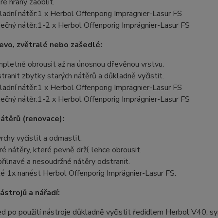
ré hrany zaoblit.
ladní nátěr:
1 x Herbol Offenporig Imprägnier-Lasur FS
ečný nátěr:
1-2 x Herbol Offenporig Imprägnier-Lasur FS
evo, zvětralé nebo zašedlé:
pletně obrousit až na únosnou dřevěnou vrstvu.
tranit zbytky starých nátěrů a důkladně vyčistit.
ladní nátěr:
1 x Herbol Offenporig Imprägnier-Lasur FS
ečný nátěr:
1-2 x Herbol Offenporig Imprägnier-Lasur FS
átěrů (renovace):
rchy vyčistit a odmastit.
ré nátěry, které pevně drží, lehce obrousit.
řilnavé a nesoudržné nátěry odstranit.
é 1x nanést Herbol Offenporig Imprägnier-Lasur FS.
ástrojů a nářadí:
ed po použití nástroje důkladně vyčistit ředidlem Herbol V40,