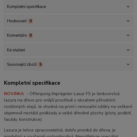
Kompletní specifikace
Hodnocení
0
Komentáře
0
Ke stažení
Související zboží
5
Kompletní specifikace
NOVINKA
- Offenporig Imprägnier-Lasur FS je tenkovrstvá
lazura na dřevo pro vnější prostředí s obsahem přírodních
rostlinných olejů. Je vhodná na první i renovační nátěry na veškeré
objemově nestálé podklady a velké dřevěné plochy (ploty, podbití,
fasády, konstrukce).
Lazura je lehce zpracovatelná, dobře proniká do dřeva, je
prodyšná a současně vodoodpudivá. Nepotřebuje speciální