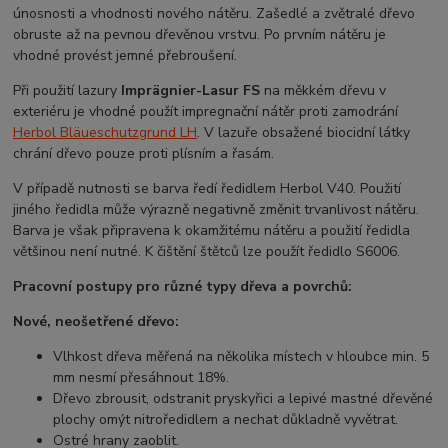
únosnosti a vhodnosti nového nátěru. Zašedlé a zvětralé dřevo
obruste až na pevnou dřevěnou vrstvu. Po prvním
nátěru je
vhodné provést jemné přebroušení.
Při použití lazury
Imprägnier-Lasur FS
na měkkém dřevu v
exteriéru je vhodné použít impregnační nátěr proti zamodrání
Herbol Bläueschutzgrund LH
. V lazuře obsažené biocidní látky
chrání dřevo pouze proti plísním a řasám.
V případě nutnosti se barva ředí ředidlem Herbol V40. Použití
jiného ředidla může výrazně negativně změnit trvanlivost nátěru.
Barva je však připravena k okamžitému nátěru a použití ředidla
většinou není nutné. K čištění štětců lze použít ředidlo S6006.
Pracovní postupy pro různé typy dřeva a povrchů:
Nové, neošetřené dřevo:
Vlhkost dřeva měřená na několika místech v hloubce min. 5
mm nesmí přesáhnout 18%.
Dřevo zbrousit, odstranit pryskyřici a lepivé mastné dřevěné
plochy omýt nitroředidlem a nechat důkladně vyvětrat.
Ostré hrany zaoblit.