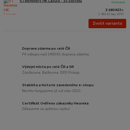
5 l Remmers HK Lazura - 15 odstínů
Dostupné
2 160 Kč
/
ks
1 785 Kč
bez DPH
Zvolit variantu
Doprava zdarma po celé ČR
Při nákupu nad 2400 Kč doprava zdarma.
Výdejní místa po celé ČR a SR
Zásilkovna, Balíkovna, DPD Pickup.
Stabilita a historie zavedeného e-shopu
Na trhu fungujeme již od roku 2010.
Certifikát Ověřeno zákazníky Heureka
Děkujeme za zpětnou vazbu!