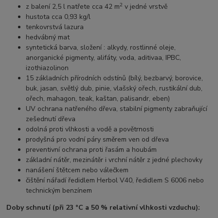
2
z balení 2,5 l natřete cca 42 m
v jedné vrstvě
hustota cca 0,93 kg/l
tenkovrstvá lazura
hedvábný mat
syntetická barva,
složení : alkydy, rostlinné oleje,
anorganické pigmenty, alifáty, voda, aditivaa, IPBC,
izothiazolinon
15 základních přírodních odstínů (bílý, bezbarvý, borovice,
buk, jasan, světlý dub, pinie, vlašský ořech, rustikální dub,
ořech, mahagon, teak, kaštan, palisandr, eben)
UV ochrana natřeného dřeva, stabilní pigmenty zabraňující
zešednutí dřeva
odolná proti vlhkosti a vodě a povětrnosti
prodyšná pro vodní páry směrem ven od dřeva
preventivní ochrana proti řasám a houbám
základní nátěr, mezinátěr i vrchní nátěr z jedné plechovky
nanášení štětcem nebo válečkem
čištění nářadí ředidlem Herbol V40, ředidlem S 6006 nebo
technickým benzínem
Doby schnutí (při 23 °C a 50 % relativní vlhkosti vzduchu):