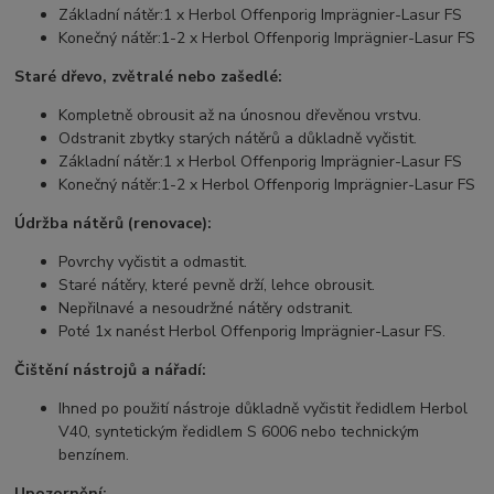
Základní nátěr:
1 x Herbol Offenporig Imprägnier-Lasur FS
Konečný nátěr:
1-2 x Herbol Offenporig Imprägnier-Lasur FS
Staré dřevo, zvětralé nebo zašedlé:
Kompletně obrousit až na únosnou dřevěnou vrstvu.
Odstranit zbytky starých nátěrů a důkladně vyčistit.
Základní nátěr:
1 x Herbol Offenporig Imprägnier-Lasur FS
Konečný nátěr:
1-2 x Herbol Offenporig Imprägnier-Lasur FS
Údržba nátěrů (renovace):
Povrchy vyčistit a odmastit.
Staré nátěry, které pevně drží, lehce obrousit.
Nepřilnavé a nesoudržné nátěry odstranit.
Poté 1x nanést Herbol Offenporig Imprägnier-Lasur FS.
Čištění nástrojů a nářadí:
Ihned po použití nástroje důkladně vyčistit ředidlem Herbol
V40, syntetickým ředidlem S 6006 nebo technickým
benzínem.
Upozornění: