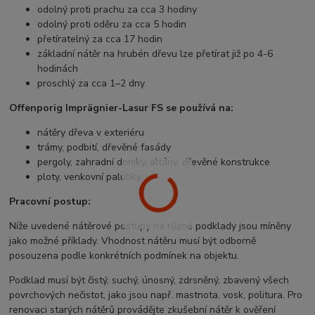
odolný proti prachu za cca 3 hodiny
odolný proti oděru za cca 5 hodin
přetíratelný za cca 17 hodin
základní nátěr na hrubén dřevu lze přetírat již po 4-6
hodinách
proschlý za cca 1–2 dny
Offenporig Imprägnier-Lasur FS se používá na:
nátěry dřeva v exteriéru
trámy, podbití, dřevěné fasády
pergoly, zahradní domky, altány, dřevěné konstrukce
ploty, venkovní palubky
Pracovní postup:
Níže uvedené nátěrové postupy na různé podklady jsou míněny
jako možné příklady. Vhodnost nátěru musí být odborně
posouzena podle konkrétních podmínek na objektu.
Podklad musí být čistý, suchý, únosný, zdrsněný, zbavený všech
povrchových nečistot, jako jsou např. mastnota, vosk, politura. Pro
renovaci starých nátěrů provádějte zkušební nátěr k ověření