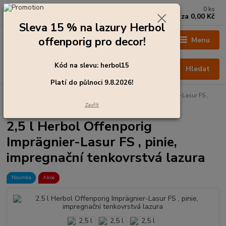
0
ks
+420 273 136 255
za
0,00 Kč
Po - Čt: 8:00 - 17:00, Pá: 8:00 - 14:30
Sleva 15 % na lazury Herbol
offenporig pro decor!
Menu
Kód na slevu: herbol15
Hledat
Platí do půlnoci 9.8.2026!
Úvod
Barvy pro exteriér
2,5 l Herbol Offenporig Imprägnier-Lasur FS ,
pinie, impregnační tenkovrstvá lazura
Zavřít
2,5 l Herbol Offenporig
Imprägnier-Lasur FS , pinie,
impregnační tenkovrstvá lazura
Novinka
Akce