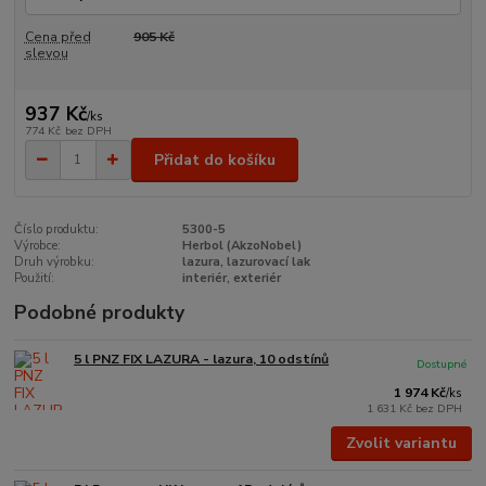
Cena před
905 Kč
slevou
937 Kč
/
ks
774 Kč
bez DPH
Přidat do košíku
Číslo produktu:
5300-5
Výrobce:
Herbol (AkzoNobel)
Druh výrobku:
lazura, lazurovací lak
Použití:
interiér, exteriér
Podobné produkty
5 l PNZ FIX LAZURA - lazura, 10 odstínů
Dostupné
1 974 Kč
/
ks
1 631 Kč
bez DPH
Zvolit variantu