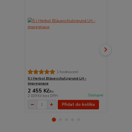
WoodStar Št
1 hodnocení
TOP kvalita 
5 l Herbol Bläueschutzgrund LH -
impregnace
2 455 Kč
198 Kč
/
ks
/
ks
Dostupné
2 029 Kč
bez DPH
164 Kč
bez 
Přidat do košíku