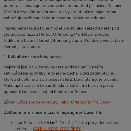
penetraci, obsahuje preventivní ochranu před plísněmi a řasami.
Chrání dřevo vůči povětrnosti a díky UV stabilním pigmentům
zabraňuje rychlému šednutí povrchu. Nátěr se neloupe.
Impregnační lazuru FS je možné použít jako základní nátěr pod
syntetickou lazuru Herbol Offenporig Pro-Décor a vodou
ředitelnou lazuru Herbol Offenporig Aqua. Odstíny u všech lazur
Herbol jsou shodné.
?
Kalkulátor spotřeby barev
Nejste si jisti, kolik barev budete potřebovat? S naším
kalkulátorem spotřeby je to jednoduché! Stačí zadat plochu,
kterou chcete natírat, a počet nátěrů, které plánujete provést.
Naše aplikace vám okamžitě řekne, kolik litrů barev a jakou
optimální kombinaci balení budete potřebovat.
Základní informace o lazuře
Imprägnier-Lasur FS
:
2
2
spotřeba cca 0,06 l/m
(16 m
z 1 litru) pro jednu vrstvu
nátěru -
KALKULÁTOR SPOTŘEBY