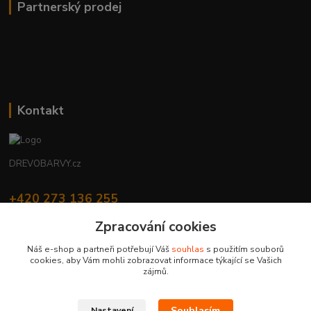
Partnerský prodej
Kontakt
DREVOBARVY.cz
+420 273 136 255
Po - Čt: 8:00 - 17:00, Pá: 8:00 - 14:30
Zpracování cookies
info@drevobarvy.cz
Náš e-shop a partneři potřebují Váš
souhlas
s použitím souborů
cookies, aby Vám mohli zobrazovat informace týkající se Vašich
zájmů.
Souhlasím
Nastavení