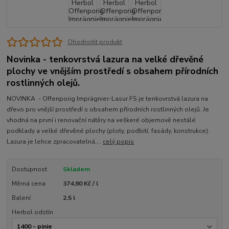
Ohodnotit produkt
Novinka - tenkovrstvá lazura na velké dřevěné
plochy ve vnějším prostředí s obsahem přírodních
rostlinných olejů.
NOVINKA - Offenporig Imprägnier-Lasur FS je tenkovrstvá lazura na
dřevo pro vnější prostředí s obsahem přírodních rostlinných olejů. Je
vhodná na první i renovační nátěry na veškeré objemově nestálé
podklady a velké dřevěné plochy (ploty, podbití, fasády, konstrukce).
Lazura je lehce zpracovatelná,...
celý popis
Dostupnost
Skladem
Měrná cena
374,80 Kč / l
Balení
2.5 l
Herbol odstín