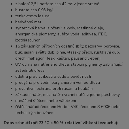
2
z balení 2,5 l natřete cca 42 m
v jedné vrstvě
hustota cca 0,93 kg/l
tenkovrstvá lazura
hedvábný mat
syntetická barva,
složení : alkydy, rostlinné oleje,
anorganické pigmenty, alifáty, voda, aditivaa, IPBC,
izothiazolinon
15 základních přírodních odstínů (bílý, bezbarvý, borovice,
buk, jasan, světlý dub, pinie, vlašský ořech, rustikální dub,
ořech, mahagon, teak, kaštan, palisandr, eben)
UV ochrana natřeného dřeva, stabilní pigmenty zabraňující
zešednutí dřeva
odolná proti vlhkosti a vodě a povětrnosti
prodyšná pro vodní páry směrem ven od dřeva
preventivní ochrana proti řasám a houbám
základní nátěr, mezinátěr i vrchní nátěr z jedné plechovky
nanášení štětcem nebo válečkem
čištění nářadí ředidlem Herbol V40, ředidlem S 6006 nebo
technickým benzínem
Doby schnutí (při 23 °C a 50 % relativní vlhkosti vzduchu):