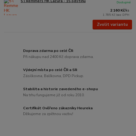
5 l Remmers HK Lazura - 15 odstínů
Dostupné
2 160 Kč
/
ks
1 785 Kč
bez DPH
Zvolit variantu
Doprava zdarma po celé ČR
Při nákupu nad 2400 Kč doprava zdarma.
Výdejní místa po celé ČR a SR
Zásilkovna, Balíkovna, DPD Pickup.
Stabilita a historie zavedeného e-shopu
Na trhu fungujeme již od roku 2010.
Certifikát Ověřeno zákazníky Heureka
Děkujeme za zpětnou vazbu!