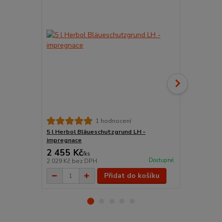
WoodStar Št
1 hodnocení
TOP kvalita 
5 l Herbol Bläueschutzgrund LH -
impregnace
2 455 Kč
198 Kč
/
ks
/
ks
Dostupné
2 029 Kč
bez DPH
164 Kč
bez 
Přidat do košíku