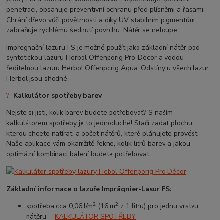
penetraci, obsahuje preventivní ochranu před plísněmi a řasami.
Chrání dřevo vůči povětrnosti a díky UV stabilním pigmentům
zabraňuje rychlému šednutí povrchu. Nátěr se neloupe.
Impregnační lazuru FS je možné použít jako základní nátěr pod
syntetickou lazuru Herbol Offenporig Pro-Décor a vodou
ředitelnou lazuru Herbol Offenporig Aqua. Odstíny u všech lazur
Herbol jsou shodné.
?
Kalkulátor spotřeby barev
Nejste si jisti, kolik barev budete potřebovat? S naším
kalkulátorem spotřeby je to jednoduché! Stačí zadat plochu,
kterou chcete natírat, a počet nátěrů, které plánujete provést.
Naše aplikace vám okamžitě řekne, kolik litrů barev a jakou
optimální kombinaci balení budete potřebovat.
Základní informace o lazuře
Imprägnier-Lasur FS
:
2
2
spotřeba cca 0,06 l/m
(16 m
z 1 litru) pro jednu vrstvu
nátěru -
KALKULÁTOR SPOTŘEBY