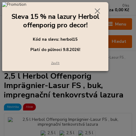
0
ks
+420 273 136 255
za
0,00 Kč
Po - Čt: 8:00 - 17:00, Pá: 8:00 - 14:30
Sleva 15 % na lazury Herbol
offenporig pro decor!
Menu
Kód na slevu: herbol15
Hledat
Platí do půlnoci 9.8.2026!
Úvod
Barvy pro exteriér
2,5 l Herbol Offenporig Imprägnier-Lasur FS ,
buk, impregnační tenkovrstvá lazura
Zavřít
2,5 l Herbol Offenporig
Imprägnier-Lasur FS , buk,
impregnační tenkovrstvá lazura
Novinka
Akce