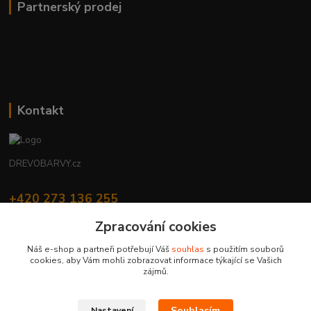
Partnerský prodej
Kontakt
DREVOBARVY.cz
+420 273 136 255
Po - Čt: 8:00 - 17:00, Pá: 8:00 - 14:30
Zpracování cookies
info@drevobarvy.cz
Náš e-shop a partneři potřebují Váš
souhlas
s použitím souborů
cookies, aby Vám mohli zobrazovat informace týkající se Vašich
zájmů.
Souhlasím
Nastavení