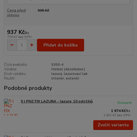
Cena před
905 Kč
slevou
937 Kč
/
ks
774 Kč
bez DPH
Přidat do košíku
Číslo produktu:
5300-4
Výrobce:
Herbol (AkzoNobel)
Druh výrobku:
lazura, lazurovací lak
Použití:
interiér, exteriér
Podobné produkty
5 l PNZ FIX LAZURA - lazura, 10 odstínů
Dostupné
1 974 Kč
/
ks
1 631 Kč
bez DPH
Zvolit variantu