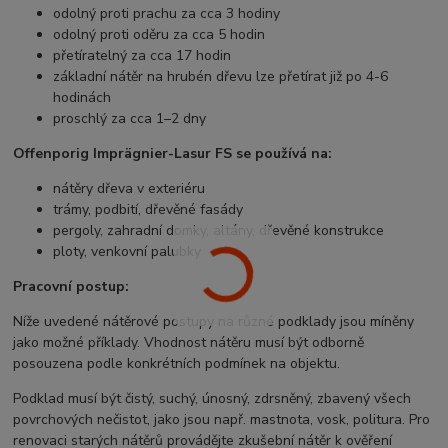
odolný proti prachu za cca 3 hodiny
odolný proti oděru za cca 5 hodin
přetíratelný za cca 17 hodin
základní nátěr na hrubén dřevu lze přetírat již po 4-6
hodinách
proschlý za cca 1–2 dny
Offenporig Imprägnier-Lasur FS se používá na:
nátěry dřeva v exteriéru
trámy, podbití, dřevěné fasády
pergoly, zahradní domky, altány, dřevěné konstrukce
ploty, venkovní palubky
Pracovní postup:
Níže uvedené nátěrové postupy na různé podklady jsou míněny
jako možné příklady. Vhodnost nátěru musí být odborně
posouzena podle konkrétních podmínek na objektu.
Podklad musí být čistý, suchý, únosný, zdrsněný, zbavený všech
povrchových nečistot, jako jsou např. mastnota, vosk, politura. Pro
renovaci starých nátěrů provádějte zkušební nátěr k ověření