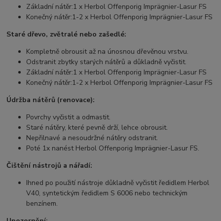
Základní nátěr:
1 x Herbol Offenporig Imprägnier-Lasur FS
Konečný nátěr:
1-2 x Herbol Offenporig Imprägnier-Lasur FS
Staré dřevo, zvětralé nebo zašedlé:
Kompletně obrousit až na únosnou dřevěnou vrstvu.
Odstranit zbytky starých nátěrů a důkladně vyčistit.
Základní nátěr:
1 x Herbol Offenporig Imprägnier-Lasur FS
Konečný nátěr:
1-2 x Herbol Offenporig Imprägnier-Lasur FS
Údržba nátěrů (renovace):
Povrchy vyčistit a odmastit.
Staré nátěry, které pevně drží, lehce obrousit.
Nepřilnavé a nesoudržné nátěry odstranit.
Poté 1x nanést Herbol Offenporig Imprägnier-Lasur FS.
Čištění nástrojů a nářadí:
Ihned po použití nástroje důkladně vyčistit ředidlem Herbol
V40, syntetickým ředidlem S 6006 nebo technickým
benzínem.
Upozornění: