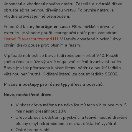
únosnosti a vhodnosti nového nátěru. Zašedlé a zvětralé dřevo
obruste až na pevnou dřevěnou vrstvu. Po prvním
nátěru je
vhodné provést jemné přebroušení.
Při použití lazury
Imprägnier-Lasur FS
na měkkém dřevu v
exteriéru je vhodné použít impregnační nátěr proti zamodrání
Herbol Bläueschutzgrund LH
. V lazuře obsažené biocidní látky
chrání dřevo pouze proti plísním a řasám.
V případě nutnosti se barva ředí ředidlem Herbol V40. Použití
jiného ředidla může výrazně negativně změnit trvanlivost nátěru.
Barva je však připravena k okamžitému nátěru a použití ředidla
většinou není nutné. K čištění štětců lze použít ředidlo S6006.
Pracovní postupy pro různé typy dřeva a povrchů:
Nové, neošetřené dřevo:
Vlhkost dřeva měřená na několika místech v hloubce min. 5
mm nesmí přesáhnout 18%.
Dřevo zbrousit, odstranit pryskyřici a lepivé mastné dřevěné
plochy omýt nitroředidlem a nechat důkladně vyvětrat.
Ostré hrany zaoblit.