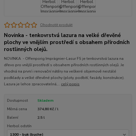
Ohodnotit produkt
Novinka - tenkovrstvá lazura na velké dřevěné
plochy ve vnějším prostředí s obsahem přírodních
rostlinných olejů.
NOVINKA - Offenporig Imprägnier-Lasur FS je tenkovrstvá lazura na
dřevo pro vnější prostředí s obsahem přírodních rostlinných olejů. Je
vhodná na první i renovační nátěry na veškeré objemově nestálé
podklady a velké dřevěné plochy (ploty, podbití, fasády, konstrukce).
Lazura je lehce zpracovatelná,...
celý popis
Dostupnost
Skladem
Měrná cena
374,80 Kč / l
Balení
2.5 l
Herbol odstín