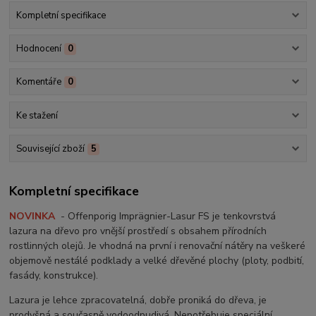
Kompletní specifikace
Hodnocení
0
Komentáře
0
Ke stažení
Související zboží
5
Kompletní specifikace
NOVINKA
- Offenporig Imprägnier-Lasur FS je tenkovrstvá
lazura na dřevo pro vnější prostředí s obsahem přírodních
rostlinných olejů. Je vhodná na první i renovační nátěry na veškeré
objemově nestálé podklady a velké dřevěné plochy (ploty, podbití,
fasády, konstrukce).
Lazura je lehce zpracovatelná, dobře proniká do dřeva, je
prodyšná a současně vodoodpudivá. Nepotřebuje speciální