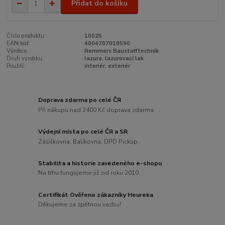
Přidat do košíku
Číslo produktu:
10025
EAN kód:
4004707019590
Výrobce:
Remmers Baustofftechnik
Druh výrobku:
lazura, lazurovací lak
Použití:
interiér, exteriér
Doprava zdarma po celé ČR
Při nákupu nad 2400 Kč doprava zdarma.
Výdejní místa po celé ČR a SR
Zásilkovna, Balíkovna, DPD Pickup.
Stabilita a historie zavedeného e-shopu
Na trhu fungujeme již od roku 2010.
Certifikát Ověřeno zákazníky Heureka
Děkujeme za zpětnou vazbu!