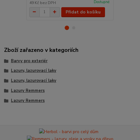
Dostupné
49 Kč
bez DPH
277 Kč
bez 
Přidat do košíku
Zboží zařazeno v kategoriích
Barvy pro exteriér
Lazury, lazurovací laky
Lazury, lazurovací laky
Lazury Remmers
Lazury Remmers