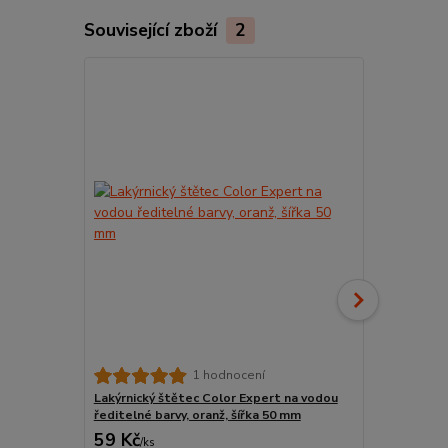
Související zboží
2
1 Kg Lignofi
1 hodnocení
koncentrát,
Lakýrnický štětec Color Expert na vodou
ředitelné barvy, oranž, šířka 50 mm
59 Kč
335 Kč
/
ks
/
ks