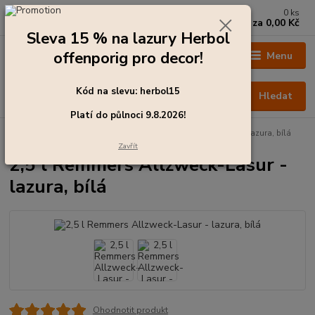
0
ks
+420 273 136 255
za
0,00 Kč
Po - Čt: 8:00 - 17:00, Pá: 8:00 - 14:30
Sleva 15 % na lazury Herbol
offenporig pro decor!
Menu
Kód na slevu: herbol15
Hledat
Platí do půlnoci 9.8.2026!
Úvod
Barvy pro exteriér
2,5 l Remmers Allzweck-Lasur - lazura, bílá
Zavřít
2,5 l Remmers Allzweck-Lasur -
lazura, bílá
Ohodnotit produkt