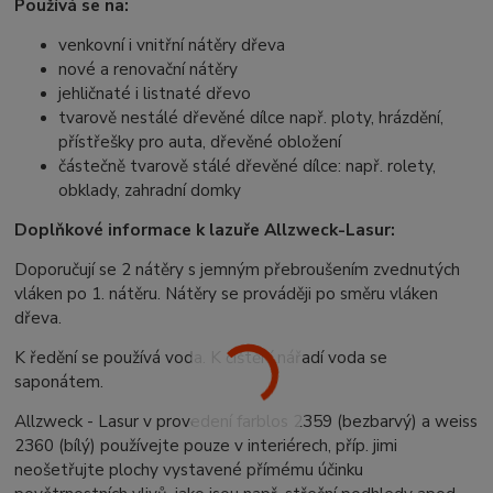
Používá se na:
venkovní i vnitřní nátěry dřeva
nové a renovační nátěry
jehličnaté i listnaté dřevo
tvarově nestálé dřevěné dílce např. ploty, hrázdění,
přístřešky pro auta, dřevěné obložení
částečně tvarově stálé dřevěné dílce: např. rolety,
obklady, zahradní domky
Doplňkové informace k lazuře Allzweck-Lasur:
Doporučují se 2 nátěry s jemným přebroušením zvednutých
vláken po 1. nátěru. Nátěry se prováději po směru vláken
dřeva.
K ředění se používá voda. K čištění nářadí voda se
saponátem.
Allzweck - Lasur v provedení farblos 2359 (bezbarvý) a weiss
2360 (bílý) používejte pouze v interiérech, příp. jimi
neošetřujte plochy vystavené přímému účinku