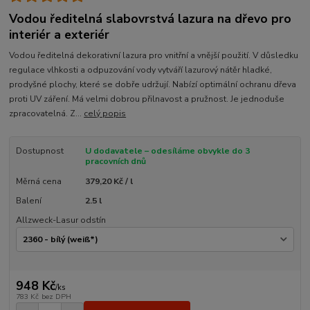
Vodou ředitelná slabovrstvá lazura na dřevo pro
interiér a exteriér
Vodou ředitelná dekorativní lazura pro vnitřní a vnější použití. V důsledku
regulace vlhkosti a odpuzování vody vytváří lazurový nátěr hladké,
prodyšné plochy, které se dobře udržují. Nabízí optimální ochranu dřeva
proti UV záření. Má velmi dobrou přilnavost a pružnost. Je jednoduše
zpracovatelná. Z...
celý popis
Dostupnost
U dodavatele – odesíláme obvykle do 3
pracovních dnů
Měrná cena
379,20 Kč / l
Balení
2.5 l
Allzweck-Lasur odstín
948 Kč
/
ks
783 Kč
bez DPH