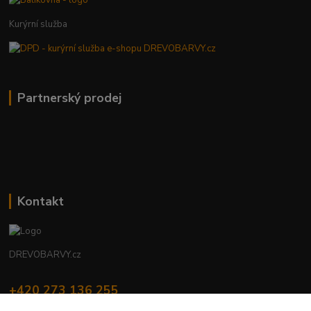
Kurýrní služba
Partnerský prodej
Kontakt
DREVOBARVY.cz
+420 273 136 255
Po - Čt: 8:00 - 17:00, Pá: 8:00 - 14:30