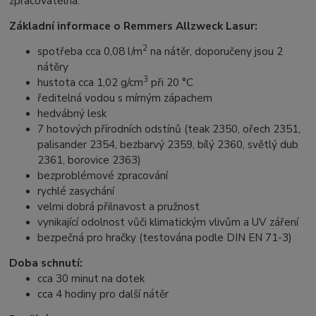
zpracovatelná.
Základní informace o Remmers Allzweck Lasur:
2
spotřeba cca 0,08 l/m
na nátěr, doporučeny jsou 2
nátěry
3
hustota cca 1,02 g/cm
při 20 °C
ředitelná vodou s mírným zápachem
hedvábný lesk
7 hotových přírodních odstínů (teak 2350, ořech 2351,
palisander 2354, bezbarvý 2359, bílý 2360, světlý dub
2361, borovice 2363)
bezproblémové zpracování
rychlé zasychání
velmi dobrá přilnavost a pružnost
vynikající odolnost vůči klimatickým vlivům a UV záření
bezpečná pro hračky (testována podle DIN EN 71-3)
Doba schnutí:
cca 30 minut na dotek
cca 4 hodiny pro další nátěr