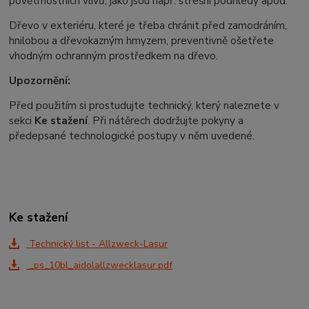
povětrnostních vlivů, jako jsou např. střešní podhledy apod.
Dřevo v exteriéru, které je třeba chránit před zamodráním,
hnilobou a dřevokazným hmyzem, preventivně ošetřete
vhodným ochranným prostředkem na dřevo.
Upozornění:
Před použitím si prostudujte technický, který naleznete v
sekci
Ke stažení
. Při nátěrech dodržujte pokyny a
předepsané technologické postupy v něm uvedené.
Ke stažení
Technický list - Allzweck-Lasur
_ps_10bl_aidolallzwecklasur.pdf