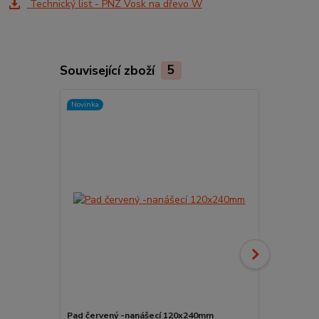
Technický list - PNZ Vosk na dřevo W
Související zboží
5
Novinka
Pad červený -nanášecí 120x240mm
Držák padu 