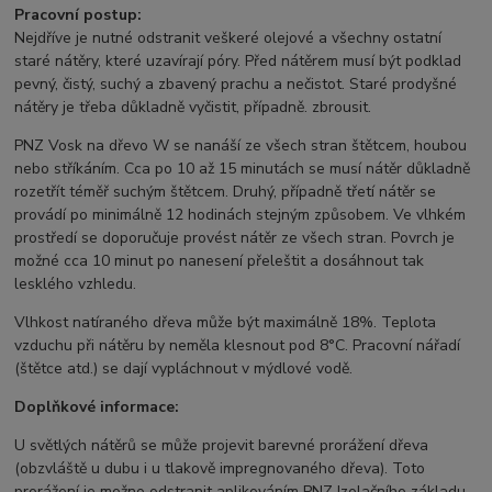
Pracovní postup:
Nejdříve je nutné odstranit veškeré olejové a všechny ostatní
staré nátěry, které uzavírají póry. Před nátěrem musí být podklad
pevný, čistý, suchý a zbavený prachu a nečistot. Staré prodyšné
nátěry je třeba důkladně vyčistit, případně. zbrousit.
PNZ Vosk na dřevo W se nanáší ze všech stran štětcem, houbou
nebo stříkáním. Cca po 10 až 15 minutách se musí nátěr důkladně
rozetřít téměř suchým štětcem. Druhý, případně třetí nátěr se
provádí po minimálně 12 hodinách stejným způsobem. Ve vlhkém
prostředí se doporučuje provést nátěr ze všech stran. Povrch je
možné cca 10 minut po nanesení přeleštit a dosáhnout tak
lesklého vzhledu.
Vlhkost natíraného dřeva může být maximálně 18%. Teplota
vzduchu při nátěru by neměla klesnout pod 8°C. Pracovní nářadí
(štětce atd.) se dají vypláchnout v mýdlové vodě.
Doplňkové informace:
U světlých nátěrů se může projevit barevné prorážení dřeva
(obzvláště u dubu i u tlakově impregnovaného dřeva). Toto
prorážení je možno odstranit aplikováním PNZ Izolačního základu.