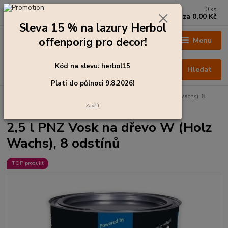
0
ks
+420 273 136 255
za
0,00 Kč
Po - Čt: 8:00 - 17:00, Pá: 8:00 - 14:30
Sleva 15 % na lazury Herbol
offenporig pro decor!
Menu
Kód na slevu: herbol15
Hledat
Platí do půlnoci 9.8.2026!
Úvod
Barvy pro exteriér
2,5 l PNZ Vosk na dřevo W (Holz Wachs), 8
odstínů
Zavřít
2,5 l PNZ Vosk na dřevo W (Holz
Wachs), 8 odstínů
TOP produkt