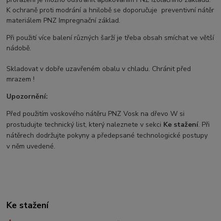
K ochraně proti modrání a hnilobě se doporučuje preventivní nátěr
materiálem PNZ Impregnační základ.
Při použití více balení různých šarží je třeba obsah smíchat ve větší
nádobě.
Skladovat v dobře uzavřeném obalu v chladu. Chránit před
mrazem !
Upozornění:
Před použitím voskového nátěru PNZ Vosk na dřevo W si
prostudujte technický list, který naleznete v sekci
Ke stažení
. Při
nátěrech dodržujte pokyny a předepsané technologické postupy
v něm uvedené.
Ke stažení