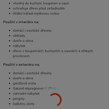
vhodný do kuchyní, koupelen a saun
ochraňuje dřevo před zešednutím
čištění nářadí mýdlovou vodou
Použití v interiéru na:
domácí i exotické dřeviny
obklady
dveře a okna
nábytek
dřevo v koupelnách, kuchyních a saunách a vlhkých
prostorech
Použití v exteriéru na:
domácí i exotické dřeviny
dveře a okna
garážová vrata
tlakově impregnované dřevo
zahradní nábytek
pergoly
balkóny, ploty