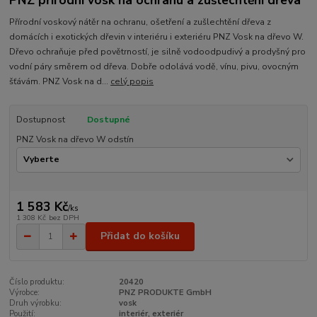
PNZ přírodní vosk na ochranu a zušlechtění dřeva
Přírodní voskový nátěr na ochranu, ošetření a zušlechtění dřeva z
domácích i exotických dřevin v interiéru i exteriéru PNZ Vosk na dřevo W.
Dřevo ochraňuje před povětrností, je silně vodoodpudivý a prodyšný pro
vodní páry směrem od dřeva. Dobře odolává vodě, vínu, pivu, ovocným
šťávám. PNZ Vosk na d...
celý popis
Dostupnost
Dostupné
PNZ Vosk na dřevo W odstín
1 583 Kč
/
ks
1 308 Kč
bez DPH
Přidat do košíku
Číslo produktu:
20420
Výrobce:
PNZ PRODUKTE GmbH
Druh výrobku:
vosk
Použití:
interiér, exteriér