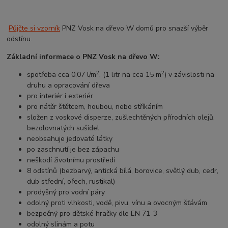
Půjčte si vzorník
PNZ Vosk na dřevo W domů pro snazší výběr
odstínu.
Základní informace o PNZ Vosk na dřevo W:
2
2
spotřeba cca 0,07 l/m
, (1 litr na cca 15 m
) v závislosti na
druhu a opracování dřeva
pro interiér i exteriér
pro nátěr štětcem, houbou, nebo stříkáním
složen z voskové disperze, zušlechtěných přírodních olejů,
bezolovnatých sušidel
neobsahuje jedovaté látky
po zaschnutí je bez zápachu
neškodí životnímu prostředí
8 odstínů (bezbarvý, antická bílá, borovice, světlý dub, cedr,
dub střední, ořech, rustikal)
prodyšný pro vodní páry
odolný proti vlhkosti, vodě, pivu, vínu a ovocným šťávám
bezpečný pro dětské hračky dle EN 71-3
odolný slinám a potu