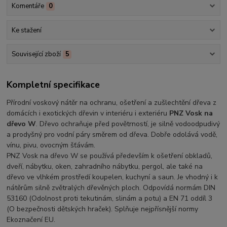
Komentáře
0
Ke stažení
Související zboží
5
Kompletní specifikace
Přírodní voskový nátěr na ochranu, ošetření a zušlechtění dřeva z
domácích i exotických dřevin v interiéru i exteriéru
PNZ Vosk na
dřevo W
. Dřevo ochraňuje před povětrností, je silně vodoodpudivý
a prodyšný pro vodní páry směrem od dřeva. Dobře odolává vodě,
vínu, pivu, ovocným šťávám.
PNZ Vosk na dřevo W se používá především k ošetření obkladů,
dveří, nábytku, oken, zahradního nábytku, pergol, ale také na
dřevo ve vlhkém prostředí koupelen, kuchyní a saun. Je vhodný i k
nátěrům silně zvětralých dřevěných ploch. Odpovídá normám DIN
53160 (Odolnost proti tekutinám, slinám a potu) a EN 71 oddíl 3
(O bezpečnosti dětských hraček). Splňuje nejpřísnější normy
Ekoznačení EU.