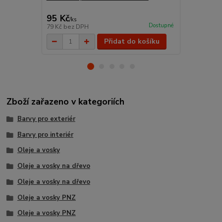
95 Kč
145 Kč
/
ks
/
ks
Dostupné
79 Kč
bez DPH
120 Kč
bez 
Přidat do košíku
Zboží zařazeno v kategoriích
Barvy pro exteriér
Barvy pro interiér
Oleje a vosky
Oleje a vosky na dřevo
Oleje a vosky na dřevo
Oleje a vosky PNZ
Oleje a vosky PNZ