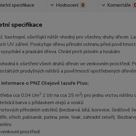
etní specifikace
Hodnocení
0
Komentáře
tní specifikace
í, tixotropní, ošetřující nátěr vhodný pro všechny druhy dřevin. 
oti UV záření. Poskytuje dřevu přírodní ochranu před povětrnostní
 vysychání a praskání dřeva. Chrání proti plísním a houbám.
 vhodná k ošetření všech druhů dřevin ve venkovním prostředí. P
estárlých prodyšných nátěrů a povětrností opotřebených dřevěn
 informace o PNZ Olejové lazuře Plus:
2
2
třeba cca 0,04 l/m
1 litr na cca 25 m
) pro jednu vrstvu nátěru 
tetická barva s přídavkem olejů a vosků
hotových přírodních odstínů (bezbarvá, bílá, borovice, čedičově š
řín, ořech, palisandr, patina, pinie, teak, zahradní zeleň). Bezb
eriéru.
 venkovní prostředí