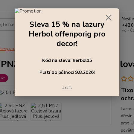
Nevíte
Sleva 15 % na lazury
Hledat
+420
Po - Čt
Herbol offenporig pro
decor!
arvy pro exteriér
2,5 l PNZ Olejová lazura Plus, jedlová zeleň
Kód na slevu: herbol15
l PNZ Olejová lazura Plus, jedlov
Platí do půlnoci 9.8.2026!
ukt
Zavřít
Tixo
ochr
Lazurov
dřevin
proti 
povětrn