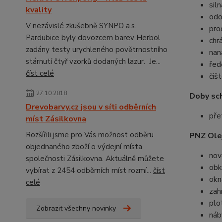
sil
kvality
odo
V nezávislé zkušebně SYNPO a.s.
pro
Pardubice byly dovozcem barev Herbol
chr
zadány testy urychleného povětrnostního
nan
stárnutí čtyř vzorků dodaných lazur. Je...
řed
číst celé
čiš
27.10.2018
Doby sch
Drevobarvy.cz jsou v síti odběrních
pře
míst Zásilkovna
Rozšířili jsme pro Vás možnost odběru
PNZ Olej
objednaného zboží o výdejní místa
nov
společnosti Zásilkovna. Aktuálně můžete
obk
vybírat z 2454 odběrních míst rozmí...
číst
okn
celé
zah
plo
Zobrazit všechny novinky
náb