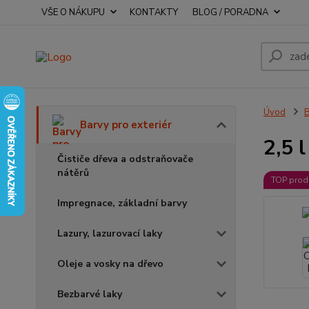
VŠE O NÁKUPU
KONTAKTY
BLOG / PORADNA
Úvod
B
Barvy pro exteriér
2,5 
Čističe dřeva a odstraňovače
nátěrů
TOP prod
Impregnace, základní barvy
Lazury, lazurovací laky
Oleje a vosky na dřevo
Bezbarvé laky