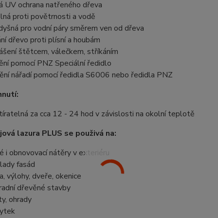
ná UV ochrana natřeného dřeva
lná proti povětrnosti a vodě
dyšná pro vodní páry směrem ven od dřeva
ání dřevo proti plísní a houbám
ášení štětcem, válečkem, stříkáním
ění pomocí PNZ Speciální ředidlo
tění nářadí pomocí ředidla S6006 nebo ředidla PNZ
nutí:
tíratelná za cca 12 - 24 hod v závislosti na okolní teplotě
ová lazura PLUS se použivá na:
é i obnovovací nátěry v exteriéru
lady fasád
a, výlohy, dveře, okenice
radní dřevěné stavby
ty, ohrady
ytek