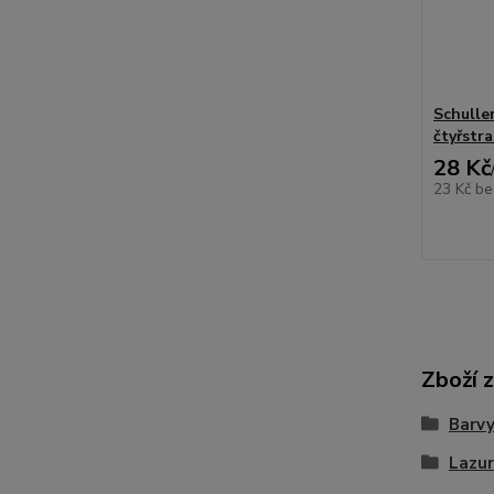
Schulle
čtyřstra
28 Kč
23 Kč
be
Zboží 
Barvy
Lazu