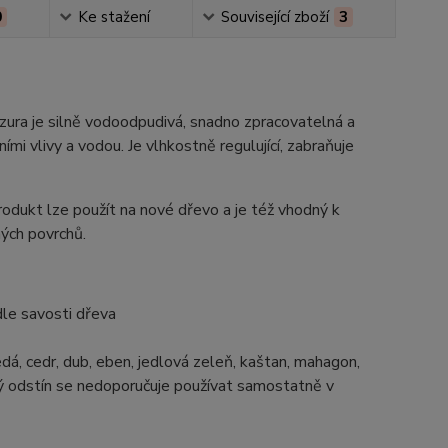
0
Ke stažení
Související zboží
3
Lazura je silně vodoodpudivá, snadno zpracovatelná a
mi vlivy a vodou. Je vlhkostně regulující, zabraňuje
rodukt lze použít na nové dřevo a je též vhodný k
ých povrchů.
dle savosti dřeva
edá, cedr, dub, eben, jedlová zeleň, kaštan, mahagon,
arvý odstín se nedoporučuje používat samostatně v