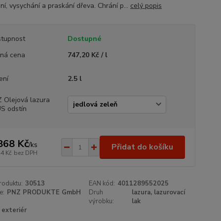
í, vysychání a praskání dřeva. Chrání p...
celý popis
tupnost
Dostupné
ná cena
747,20 Kč / l
ení
2.5 l
 Olejová lazura
S odstín
868 Kč
/
ks
Přidat do košíku
44 Kč
bez DPH
roduktu:
30513
EAN kód:
4011289552025
e:
PNZ PRODUKTE GmbH
Druh
lazura, lazurovací
výrobku:
lak
exteriér