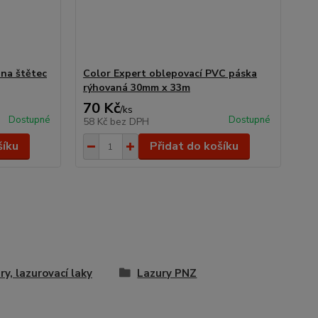
 na štětec
Color Expert oblepovací PVC páska
rýhovaná 30mm x 33m
70 Kč
/
ks
Dostupné
Dostupné
58 Kč
bez DPH
šíku
Přidat do košíku
ry, lazurovací laky
Lazury PNZ