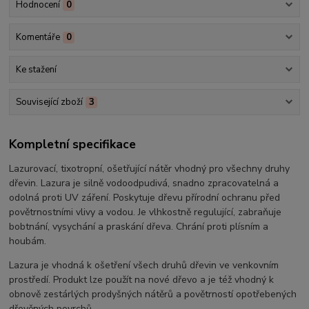
Hodnocení
0
Komentáře
0
Ke stažení
Související zboží
3
Kompletní specifikace
Lazurovací, tixotropní, ošetřující nátěr vhodný pro všechny druhy
dřevin. Lazura je silně vodoodpudivá, snadno zpracovatelná a
odolná proti UV záření. Poskytuje dřevu přírodní ochranu před
povětrnostními vlivy a vodou. Je vlhkostně regulující, zabraňuje
bobtnání, vysychání a praskání dřeva. Chrání proti plísním a
houbám.
Lazura je vhodná k ošetření všech druhů dřevin ve venkovním
prostředí. Produkt lze použít na nové dřevo a je též vhodný k
obnově zestárlých prodyšných nátěrů a povětrností opotřebených
dřevěných povrchů.