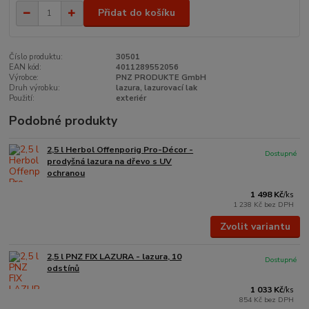
Přidat do košíku
Číslo produktu:
30501
EAN kód:
4011289552056
Výrobce:
PNZ PRODUKTE GmbH
Druh výrobku:
lazura, lazurovací lak
Použití:
exteriér
Podobné produkty
2,5 l Herbol Offenporig Pro-Décor -
Dostupné
prodyšná lazura na dřevo s UV
ochranou
1 498 Kč
/
ks
1 238 Kč
bez DPH
Zvolit variantu
2,5 l PNZ FIX LAZURA - lazura, 10
Dostupné
odstínů
1 033 Kč
/
ks
854 Kč
bez DPH