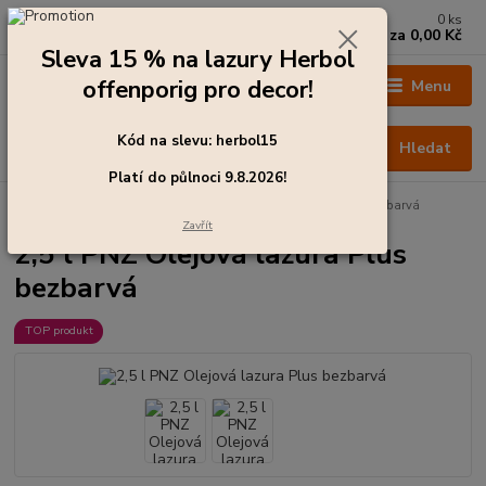
0
ks
+420 273 136 255
za
0,00 Kč
Po - Čt: 8:00 - 17:00, Pá: 8:00 - 14:30
Sleva 15 % na lazury Herbol
offenporig pro decor!
Menu
Kód na slevu: herbol15
Hledat
Platí do půlnoci 9.8.2026!
Úvod
Barvy pro exteriér
2,5 l PNZ Olejová lazura Plus bezbarvá
Zavřít
2,5 l PNZ Olejová lazura Plus
bezbarvá
TOP produkt