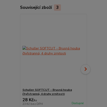
Související zboží
3
Schuller SOFTCUT - Brusná houba
Kelímek na 
čtyřstranná, 4 druhy zrnitosti
Schuller P
28 Kč
42 Kč
/
ks
/
ks
Dostupné
23 Kč
bez DPH
35 Kč
bez D