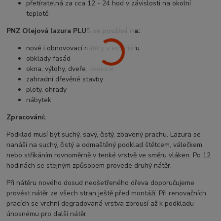
přetíratelná za cca 12 - 24 hod v závislosti na okolní
teplotě
PNZ Olejová lazura PLUS se použivá na:
nové i obnovovací nátěry v exteriéru
obklady fasád
okna, výlohy, dveře, okenice
zahradní dřevěné stavby
ploty, ohrady
nábytek
Zpracování:
Podklad musí být suchý, savý, čistý, zbavený prachu. Lazura se
nanáší na suchý, čistý a odmaštěný podklad štětcem, válečkem
nebo stříkáním rovnoměrně v tenké vrstvě ve směru vláken. Po 12
hodinách se stejným způsobem provede druhý nátěr.
Při nátěru nového dosud neošetřeného dřeva doporučujeme
provést nátěr ze všech stran ještě před montáží. Při renovačních
pracích se vrchní degradovaná vrstva zbrousí až k podkladu
únosnému pro další nátěr.