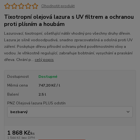
Ohodnotit produkt
Tixotropní olejová lazura s UV filtrem a ochranou
proti plísním a houbám
Lazurovací, tixotropní, ošetřující nátěr vhodný pro všechny druhy dřevin.
Lazura je silně vodoodpudivá, snadno zpracovatelná a odolná proti UV
záření. Poskytuje dřevu přírodní ochranu před povětrnostními vlivy a
vodou. Je vlhkostně regulující, zabraňuje bobtnání, vysychání a praskání
dřeva. Chrání p...
celý popis
Dostupnost
Dostupné
Měrná cena
747,20 Kč / l
Balení
2.5 l
PNZ Olejová lazura PLUS odstín
1 868 Kč
/
ks
1 544 Kč
bez DPH