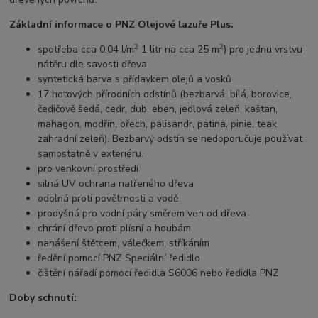
Základní informace o PNZ Olejové lazuře Plus:
2
2
spotřeba cca 0,04 l/m
1 litr na cca 25 m
) pro jednu vrstvu
nátěru dle savosti dřeva
syntetická barva s přídavkem olejů a vosků
17 hotových přírodních odstínů (bezbarvá, bílá, borovice,
čedičově šedá, cedr, dub, eben, jedlová zeleň, kaštan,
mahagon, modřín, ořech, palisandr, patina, pinie, teak,
zahradní zeleň). Bezbarvý odstín se nedoporučuje používat
samostatně v exteriéru.
pro venkovní prostředí
silná UV ochrana natřeného dřeva
odolná proti povětrnosti a vodě
prodyšná pro vodní páry směrem ven od dřeva
chrání dřevo proti plísní a houbám
nanášení štětcem, válečkem, stříkáním
ředění pomocí PNZ Speciální ředidlo
čištění nářadí pomocí ředidla S6006 nebo ředidla PNZ
Doby schnutí: