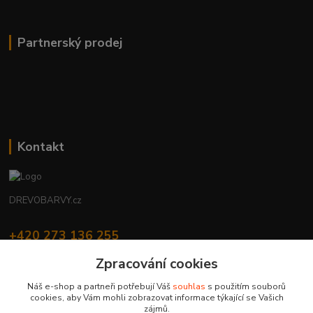
Partnerský prodej
Kontakt
DREVOBARVY.cz
+420 273 136 255
Po - Čt: 8:00 - 17:00, Pá: 8:00 - 14:30
Zpracování cookies
info@drevobarvy.cz
Náš e-shop a partneři potřebují Váš
souhlas
s použitím souborů
cookies, aby Vám mohli zobrazovat informace týkající se Vašich
zájmů.