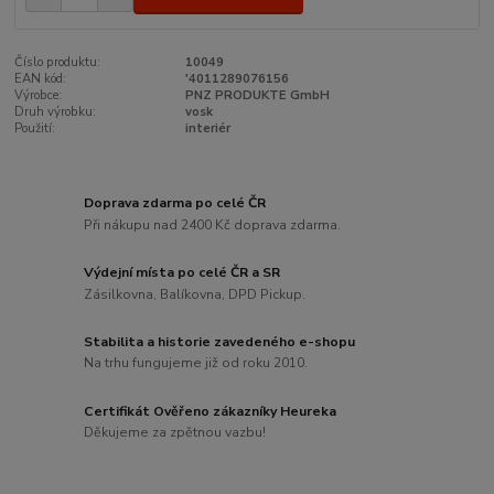
Číslo produktu:
10049
EAN kód:
'4011289076156
Výrobce:
PNZ PRODUKTE GmbH
Druh výrobku:
vosk
Použití:
interiér
Doprava zdarma po celé ČR
Při nákupu nad 2400 Kč doprava zdarma.
Výdejní místa po celé ČR a SR
Zásilkovna, Balíkovna, DPD Pickup.
Stabilita a historie zavedeného e-shopu
Na trhu fungujeme již od roku 2010.
Certifikát Ověřeno zákazníky Heureka
Děkujeme za zpětnou vazbu!