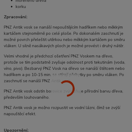
mořeného dřeva
korku
Zpracování:
PNZ Antik vosk se nanáší nepouštějícím hadříkem nebo měkkým
kartáčem stejnoměrně po celé ploše. Po dokonalém zaschnutí je
možné povrch přeleštit utěrkou nebo měkkým kartáčem po směru
vláken. U silně nasákavých ploch je možné provést i druhý nátěr.
Velmi vhodné je předchozí ošetření PNZ Voskem na dřevo,
protože se tím podstatně zvyšuje odolnost proti tekutinám (voda,
víno, pivo). Bezbarvý PNZ Vosk na dřevo se nanáší štětcem nebo
hadříkem a po 10-15 min. se stírají přebytky po směru vláken. Po
zaschnutí se nanáší PNZ Antik vosk.
PNZ Antik vosk odstín borovice zvýrazňuje přírodní barvu dřeva,
především louhovaného.
PNZ Antik vosk je možno rozpustit ve vodní lázni, čímž se zvýší
napouštěcí efekt.
Upozornění: