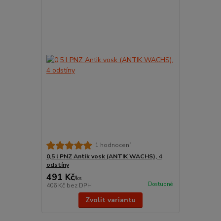
1 hodnocení
0,5 l PNZ Antik vosk (ANTIK WACHS), 4
odstíny
491 Kč
/
ks
Dostupné
406 Kč
bez DPH
Zvolit variantu