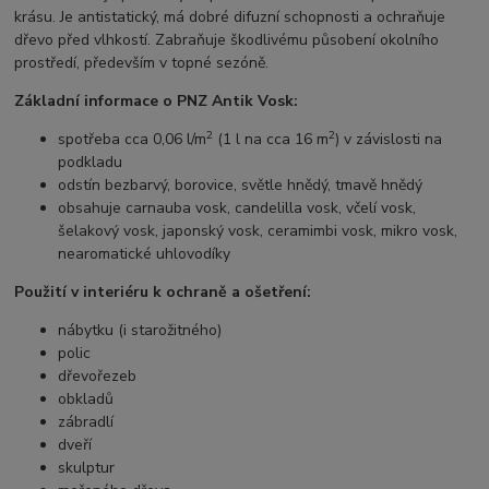
krásu. Je antistatický, má dobré difuzní schopnosti a ochraňuje
dřevo před vlhkostí. Zabraňuje škodlivému působení okolního
prostředí, především v topné sezóně.
Základní informace o PNZ Antik Vosk:
2
2
spotřeba cca 0,06 l/m
(1 l na cca 16 m
) v závislosti na
podkladu
odstín bezbarvý, borovice, světle hnědý, tmavě hnědý
obsahuje carnauba vosk, candelilla vosk, včelí vosk,
šelakový vosk, japonský vosk, ceramimbi vosk, mikro vosk,
nearomatické uhlovodíky
Použití v interiéru k ochraně a ošetření:
nábytku (i starožitného)
polic
dřevořezeb
obkladů
zábradlí
dveří
skulptur