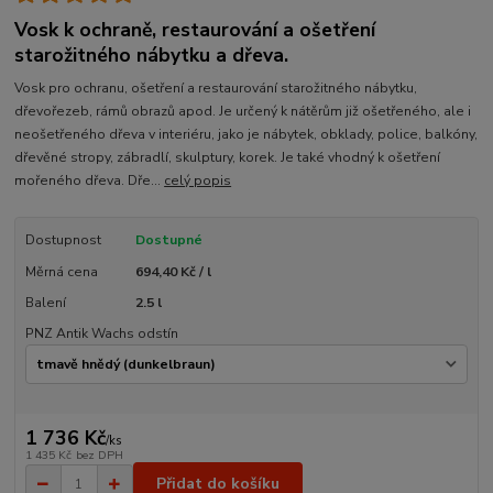
Vosk k ochraně, restaurování a ošetření
starožitného nábytku a dřeva.
Vosk pro ochranu, ošetření a restaurování starožitného nábytku,
dřevořezeb, rámů obrazů apod. Je určený k nátěrům již ošetřeného, ale i
neošetřeného dřeva v interiéru, jako je nábytek, obklady, police, balkóny,
dřevěné stropy, zábradlí, skulptury, korek. Je také vhodný k ošetření
mořeného dřeva. Dře...
celý popis
Dostupnost
Dostupné
Měrná cena
694,40 Kč / l
Balení
2.5 l
PNZ Antik Wachs odstín
1 736 Kč
/
ks
1 435 Kč
bez DPH
Přidat do košíku