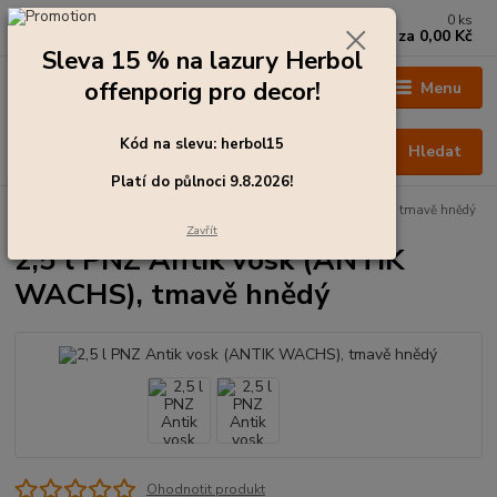
0
ks
+420 273 136 255
za
0,00 Kč
Po - Čt: 8:00 - 17:00, Pá: 8:00 - 14:30
Sleva 15 % na lazury Herbol
offenporig pro decor!
Menu
Kód na slevu: herbol15
Hledat
Platí do půlnoci 9.8.2026!
Úvod
Oleje a vosky
2,5 l PNZ Antik vosk (ANTIK WACHS), tmavě hnědý
Zavřít
2,5 l PNZ Antik vosk (ANTIK
WACHS), tmavě hnědý
Ohodnotit produkt