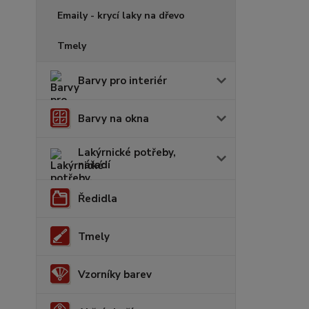
Emaily - krycí laky na dřevo
Tmely
Barvy pro interiér
Barvy na okna
Lakýrnické potřeby,
nářadí
Ředidla
Tmely
Vzorníky barev