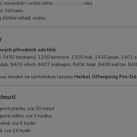
, mezinátěr i vrchní nátěr z jedné plechovky
í: štětcem
 čištění nářadí: vodou
y
vých přírodních odstínů
ý, 0450 bezbarvý, 1200 borovice, 1300 buk, 1420 jasan, 1401 s
ní dub, 8405 ořech, 8407 mahagon, 8406 teak, 8408 kaštan, 84
sou shodné se syntetickou lazurou
Herbol Offenporig Pro-Dé
chnutí
proti prachu: cca 30 minut
proti oděru: cca 3 hodiny
elná: cca 6 hodin
á: cca 24 hodin