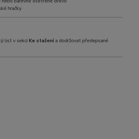
ané nebo barevně ošetřené dřevo
ské hračky
 list v sekci
Ke stažení
a dodržovat předepsané