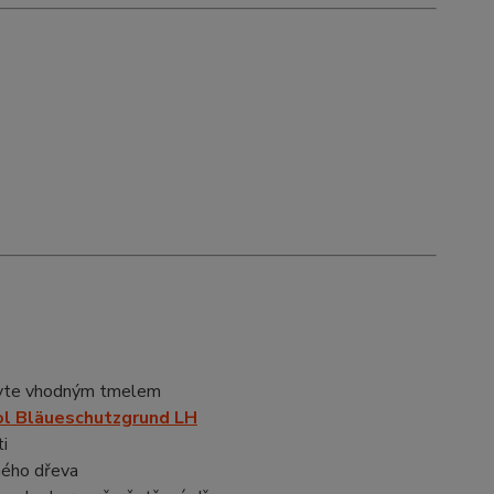
ravte vhodným tmelem
l Bläueschutzgrund LH
i
ného dřeva