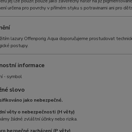
iéru jej lze použít pouze jako závěrečný nátěr na již pigmentov
není určena pro povrchy v přímém styku s potravinami ani pro dět
nění
itím lazury Offenporig Aqua doporučujeme prostudovat technický
gické postupy.
nostní informace
žné slovo
sifikováno jako nebezpečné.
ní věty o nebezpečnosti (H věty)
ámy žádné zvláštní účinky nebo rizika.
ro bezpečné zacházení (P věty)