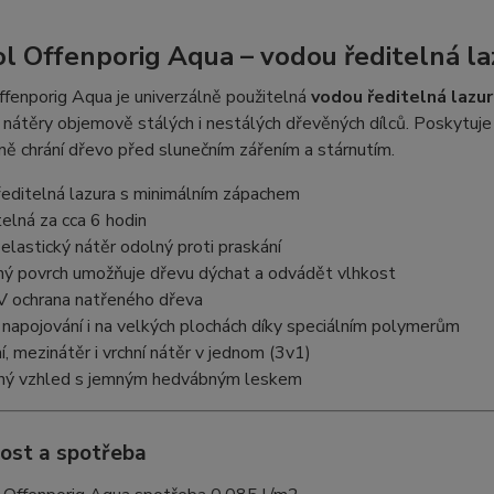
l Offenporig Aqua – vodou ředitelná la
fenporig Aqua je univerzálně použitelná
vodou ředitelná lazur
 nátěry objemově stálých i nestálých dřevěných dílců. Poskytuje
ě chrání dřevo před slunečním zářením a stárnutím.
editelná lazura s minimálním zápachem
elná za cca 6 hodin
elastický nátěr odolný proti praskání
ý povrch umožňuje dřevu dýchat a odvádět vlhkost
V ochrana natřeného dřeva
napojování i na velkých plochách díky speciálním polymerům
, mezinátěr i vrchní nátěr v jednom (3v1)
ný vzhled s jemným hedvábným leskem
ost a spotřeba