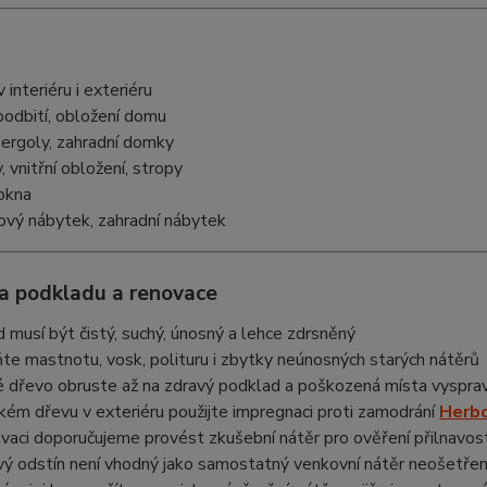
 interiéru i exteriéru
podbití, obložení domu
pergoly, zahradní domky
 vnitřní obložení, stropy
okna
rový nábytek, zahradní nábytek
va podkladu a renovace
 musí být čistý, suchý, únosný a lehce zdrsněný
te mastnotu, vosk, polituru i zbytky neúnosných starých nátěrů
 dřevo obruste až na zdravý podklad a poškozená místa vysp
ém dřevu v exteriéru použijte impregnaci proti zamodrání
Herbo
ovaci doporučujeme provést zkušební nátěr pro ověření přilnavost
ý odstín není vhodný jako samostatný venkovní nátěr neošetře