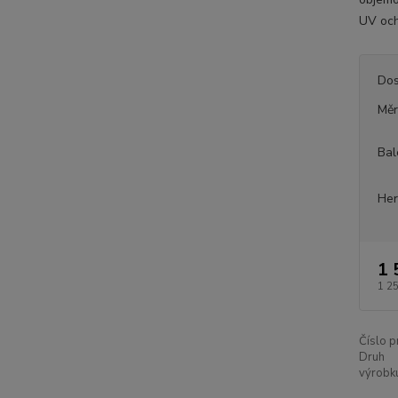
UV och
Dos
Měr
Bal
Her
1 
1 2
Číslo p
Druh
výrobk