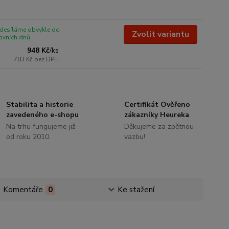
odesíláme obvykle do
Zvolit variantu
ovních dnů
948 Kč
/
ks
783 Kč
bez DPH
Stabilita a historie
Certifikát Ověřeno
zavedeného e-shopu
zákazníky Heureka
Na trhu fungujeme již
Děkujeme za zpětnou
od roku 2010.
vazbu!
Komentáře
0
Ke stažení