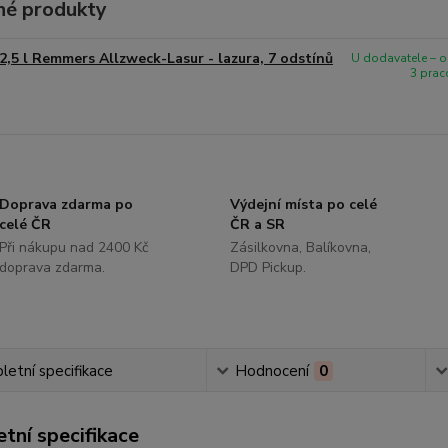
é produkty
2,5 l Remmers Allzweck-Lasur - lazura, 7 odstínů
U dodavatele – 
3 prac
Doprava zdarma po
Výdejní místa po celé
celé ČR
ČR a SR
Při nákupu nad 2400 Kč
Zásilkovna, Balíkovna,
doprava zdarma.
DPD Pickup.
etní specifikace
Hodnocení
0
tní specifikace