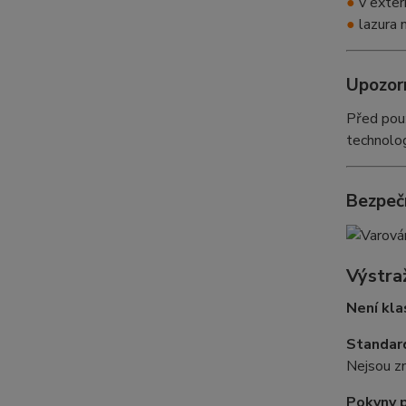
●
v exter
●
lazura 
Upozor
Před použ
technolo
Bezpeč
Výstra
Není kla
Standard
Nejsou zn
Pokyny p