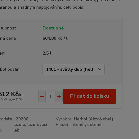
ranou a snadným napojováním.
celý popis
tupnost
Dostupné
ná cena
604,80 Kč / l
ení
2.5 l
bol odstín
512 Kč
/
ks
Přidat do košíku
50 Kč
bez DPH
roduktu:
20206
Výrobce:
Herbol (AkzoNobel)
lazura, lazurovací
Použití:
interiér, exteriér
u:
lak