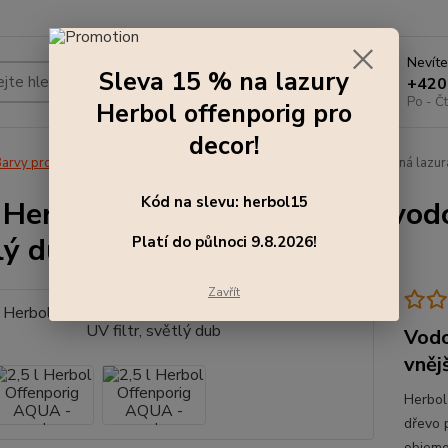
Nevíte
Sleva 15 % na lazury
Hledat
+420
Po - Čt
Herbol offenporig pro
decor!
arvy pro exteriér
2,5 l Herbol Offenporig AQUA - vodou ředitelná lazura,
Kód na slevu: herbol15
l Herbol Offenporig AQUA - vodou
lý dub
Platí do půlnoci 9.8.2026!
Zavřít
Vodo
vněj
Herbol
dřevo p
objemo