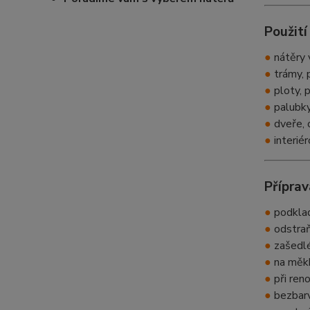
Použití
●
nátěry v
●
trámy, 
●
ploty, 
●
palubky,
●
dveře, 
●
interié
Přípra
●
podklad
●
odstraň
●
zašedlé
●
na měkk
●
při ren
●
bezbarv