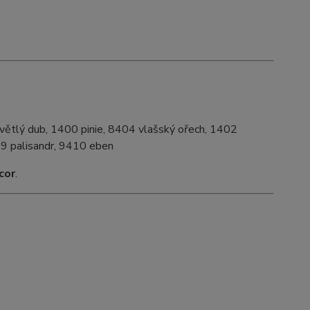
větlý dub, 1400 pinie, 8404 vlašský ořech, 1402
09 palisandr, 9410 eben
cor
.