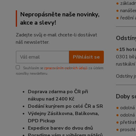
●
základní
●
nanášen
Nepropásněte naše novinky,
●
ředění a
akce a slevy!
Zadejte svůj e-mail chcete-li dostávat
Odstín
náš newsletter.
●
15 hoto
0301 bíl
Přihlásit se
rustikál
Souhlasím se
zpracováním osobních údajů
za účelem
rozesílky newsletteru.
Odstíny j
Doprava zdarma po ČR při
Doby s
nákupu nad 2400 Kč
Dodání kurýrem po celé ČR a SR
●
odolná 
Výdejny Zásilkovna, Balíkovna,
●
odolná 
DPD Pickup
●
přetírat
Expedice barev do dvou dnů
●
proschl
Poradíme vám s výběrem nátěrů