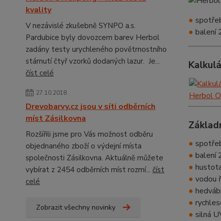
kvality
●
spotře
V nezávislé zkušebně SYNPO a.s.
●
balení 2
Pardubice byly dovozcem barev Herbol
zadány testy urychleného povětrnostního
stárnutí čtyř vzorků dodaných lazur. Je...
Kalkul
číst celé
27.10.2018
Drevobarvy.cz jsou v síti odběrních
míst Zásilkovna
Základ
Rozšířili jsme pro Vás možnost odběru
●
spotřeba
objednaného zboží o výdejní místa
●
balení 2
společnosti Zásilkovna. Aktuálně můžete
●
hustota
vybírat z 2454 odběrních míst rozmí...
číst
●
vodou ř
celé
●
hedváb
●
rychles
Zobrazit všechny novinky
●
silná U