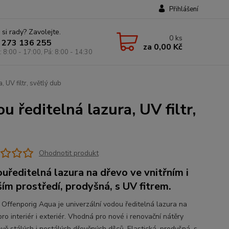
Přihlášení
 si rady? Zavolejte.
0
ks
 273 136 255
za
0,00 Kč
: 8:00 - 17:00, Pá: 8:00 - 14:30
 UV filtr, světlý dub
 ředitelná lazura, UV filtr,
Ohodnotit produkt
uředitelná lazura na dřevo ve vnitřním i
ším prostředí, prodyšná, s UV fitrem.
 Offenporig Aqua je univerzální vodou ředitelná lazura na
ro interiér i exteriér. Vhodná pro nové i renovační nátěry
vě stálých i nestálých dřevěných dílců. Elastická, prodyšná, s