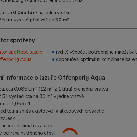
ba cca
0,085 l/m²
na jednu vrstvu
,5 litr vystačí přibližně na
30 m²
átor spotřeby
●
rychlý výpočet potřebného množství l
●
doporučení optimální kombinace balen
ní informace o lazuře Offenporig Aqua
: cca 0,085 l/m² (12 m² z 1 litru) pro jednu vrstvu
,5 l vystačí cca na 30 m² v jedné vrstvě
: cca 1,05 kg/l
editelná směs akrylových a alkydových pryskyřic
ný lesk
chnoucí, minimální zápach
V ochrana natřeného dřeva