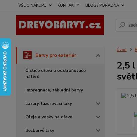
VŠE O NÁKUPU
KONTAKTY
BLOG / PORADNA
Úvod
B
Barvy pro exteriér
2,5 
Čističe dřeva a odstraňovače
svět
nátěrů
Impregnace, základní barvy
Lazury, lazurovací laky
Oleje a vosky na dřevo
Bezbarvé laky