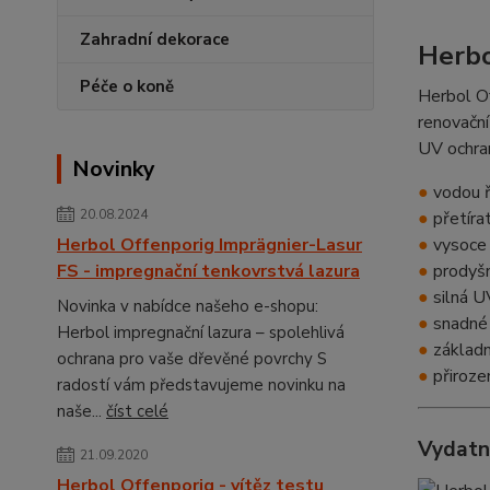
Zahradní dekorace
Herbo
Péče o koně
Herbol Of
renovační
UV ochran
Novinky
●
vodou ř
20.08.2024
●
přetírat
Herbol Offenporig Imprägnier-Lasur
●
vysoce 
FS - impregnační tenkovrstvá lazura
●
prodyšn
●
silná U
Novinka v nabídce našeho e-shopu:
●
snadné 
Herbol impregnační lazura – spolehlivá
●
základní
ochrana pro vaše dřevěné povrchy S
●
přiroze
radostí vám představujeme novinku na
naše...
číst celé
Vydatn
21.09.2020
Herbol Offenporig - vítěz testu