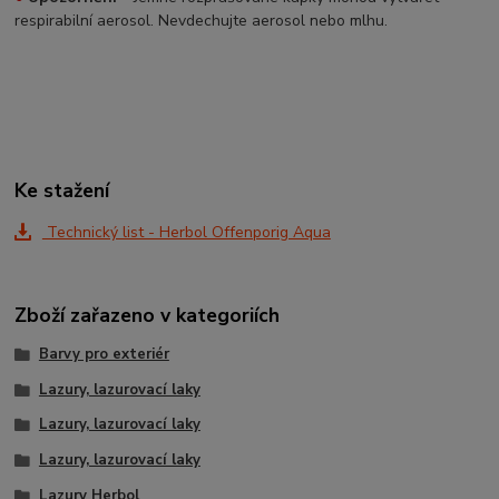
respirabilní aerosol. Nevdechujte aerosol nebo mlhu.
Ke stažení
Technický list - Herbol Offenporig Aqua
Zboží zařazeno v kategoriích
Barvy pro exteriér
Lazury, lazurovací laky
Lazury, lazurovací laky
Lazury, lazurovací laky
Lazury Herbol