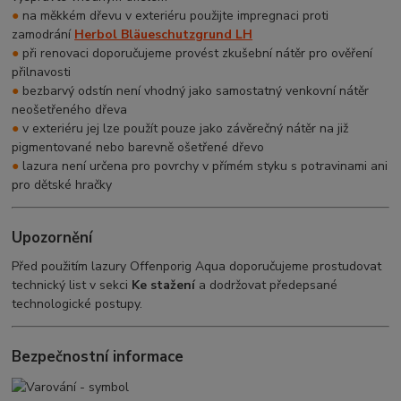
●
na měkkém dřevu v exteriéru použijte impregnaci proti
zamodrání
Herbol Bläueschutzgrund LH
●
při renovaci doporučujeme provést zkušební nátěr pro ověření
přilnavosti
●
bezbarvý odstín není vhodný jako samostatný venkovní nátěr
neošetřeného dřeva
●
v exteriéru jej lze použít pouze jako závěrečný nátěr na již
pigmentované nebo barevně ošetřené dřevo
●
lazura není určena pro povrchy v přímém styku s potravinami ani
pro dětské hračky
Upozornění
Před použitím lazury Offenporig Aqua doporučujeme prostudovat
technický list v sekci
Ke stažení
a dodržovat předepsané
technologické postupy.
Bezpečnostní informace