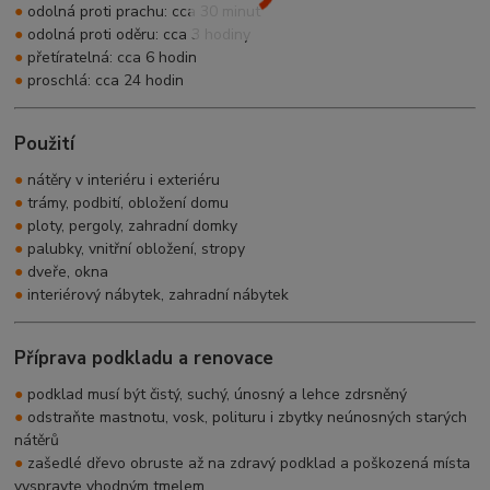
●
odolná proti prachu: cca 30 minut
●
odolná proti oděru: cca 3 hodiny
●
přetíratelná: cca 6 hodin
●
proschlá: cca 24 hodin
Použití
●
nátěry v interiéru i exteriéru
●
trámy, podbití, obložení domu
●
ploty, pergoly, zahradní domky
●
palubky, vnitřní obložení, stropy
●
dveře, okna
●
interiérový nábytek, zahradní nábytek
Příprava podkladu a renovace
●
podklad musí být čistý, suchý, únosný a lehce zdrsněný
●
odstraňte mastnotu, vosk, polituru i zbytky neúnosných starých
nátěrů
●
zašedlé dřevo obruste až na zdravý podklad a poškozená místa
vyspravte vhodným tmelem