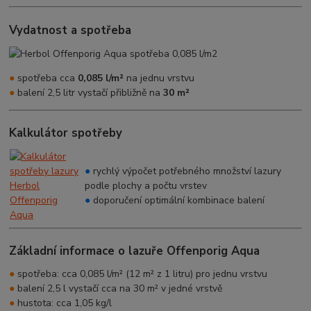
Vydatnost a spotřeba
●
spotřeba cca
0,085 l/m²
na jednu vrstvu
●
balení 2,5 litr vystačí přibližně na
30 m²
Kalkulátor spotřeby
●
rychlý výpočet potřebného množství lazury
podle plochy a počtu vrstev
●
doporučení optimální kombinace balení
Základní informace o lazuře Offenporig Aqua
●
spotřeba: cca 0,085 l/m² (12 m² z 1 litru) pro jednu vrstvu
●
balení 2,5 l vystačí cca na 30 m² v jedné vrstvě
●
hustota: cca 1,05 kg/l