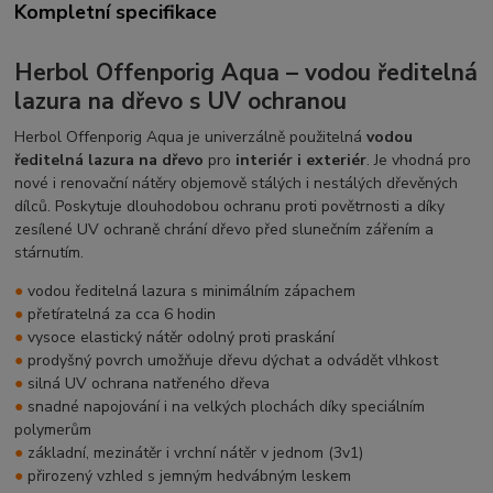
Kompletní specifikace
Herbol Offenporig Aqua – vodou ředitelná
lazura na dřevo s UV ochranou
Herbol Offenporig Aqua je univerzálně použitelná
vodou
ředitelná lazura na dřevo
pro
interiér i exteriér
. Je vhodná pro
nové i renovační nátěry objemově stálých i nestálých dřevěných
dílců. Poskytuje dlouhodobou ochranu proti povětrnosti a díky
zesílené UV ochraně chrání dřevo před slunečním zářením a
stárnutím.
●
vodou ředitelná lazura s minimálním zápachem
●
přetíratelná za cca 6 hodin
●
vysoce elastický nátěr odolný proti praskání
●
prodyšný povrch umožňuje dřevu dýchat a odvádět vlhkost
●
silná UV ochrana natřeného dřeva
●
snadné napojování i na velkých plochách díky speciálním
polymerům
●
základní, mezinátěr i vrchní nátěr v jednom (3v1)
●
přirozený vzhled s jemným hedvábným leskem