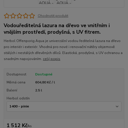
Ohodnotit produkt
Vodouředitelná lazura na dřevo ve vnitřním i
vnějším prostředí, prodyšná, s UV fitrem.
Herbol Offenporig Aqua je univerzální vodou ředitelná lazura na dřevo
pro interiér i exteriér. Vhodná pro nové i renovační nátěry objemově
stálých i nestálých dřevěných dílců. Elastická, prodyšná, s UV ochranou a
snadným napojováním.
celý popis
Dostupnost
Dostupné
Měrná cena
604,80 Kč / l
Balení
2.5 l
Herbol odstín
1 512 Kč
/
ks