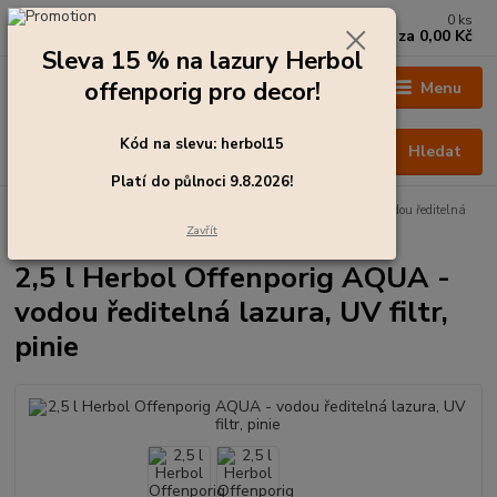
0
ks
+420 273 136 255
za
0,00 Kč
Po - Čt: 8:00 - 17:00, Pá: 8:00 - 14:30
Sleva 15 % na lazury Herbol
offenporig pro decor!
Menu
Kód na slevu: herbol15
Hledat
Platí do půlnoci 9.8.2026!
Úvod
Barvy pro exteriér
2,5 l Herbol Offenporig AQUA - vodou ředitelná
lazura, UV filtr, pinie
Zavřít
2,5 l Herbol Offenporig AQUA -
vodou ředitelná lazura, UV filtr,
pinie