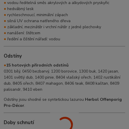
●
vodou ředitelná směs akrylových a alkydových pryskyřic
●
hedvábný lesk
●
rychleschnoucí, minimální zápach
●
silná UV ochrana natřeného dřeva
●
základní, mezinátěr i vrchní nátěr z jedné plechovky
●
nanášení: štětcem
●
ředění a čištění nářadí: vodou
Odstíny
●
15 hotových přírodních odstínů
0301 bílý, 0450 bezbarvý, 1200 borovice, 1300 buk, 1420 jasan,
1401 světlý dub, 1400 pinie, 8404 vlašský ořech, 1402 rustikální
dub, 8405 ořech, 8407 mahagon, 8406 teak, 8408 kaštan, 8409
palisandr, 9410 eben
Odstíny jsou shodné se syntetickou lazurou
Herbol Offenporig
Pro-Décor
.
Doby schnutí