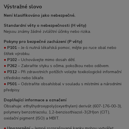
Výstražné slovo
Není klasifikováno jako nebezpečné.
Standardní věty o nebezpečnosti (H věty)
Nejsou známy žádné zvláštní účinky nebo rizika.
Pokyny pro bezpečné zacházení (P věty)
●
P101
– Je-li nutná lékařská pomoc, mějte po ruce obal nebo
štítek výrobku.
●
P102
– Uchovávejte mimo dosah dětí.
●
P262
– Zabraňte styku s očima, pokožkou nebo oděvem.
●
P312
– Při zdravotních potížích volejte toxikologické informační
středisko nebo lékaře.
●
P501
– Odstraňte obsah/obal v souladu s místními a národními
předpisy.
Doplňující informace a označení
Obsahuje: ethylhydroxypoly(oxyethylen) derivát (607-176-00-3),
polymery benzotriazolu, 1,2-benzisothiazol-3(2H)on (CIT),
oxidační pigment (ISO) a MBIT.
●
Upozornění
– Jemné rozprašované kapky mohou vytvářet