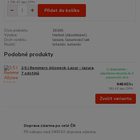
1 250 Kč
bez DPH
Přidat do košíku
Číslo produktu:
20205
Výrobce:
Herbol (AkzoNobel)
Druh výrobku:
lazura, lazurovací lak
Použití:
interiér, exteriér
Podobné produkty
2,5 l Remmers Allzweck-Lasur - lazura,
U dodavatele –
7 odstínů
odesíláme obvykle do 3
pracovních dnů
948 Kč
/
ks
783 Kč
bez DPH
Zvolit variantu
Doprava zdarma po celé ČR
Při nákupu nad 2400 Kč doprava zdarma.