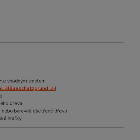
ravte vhodným tmelem
l Bläueschutzgrund LH
i
ného dřeva
ané nebo barevně ošetřené dřevo
ské hračky