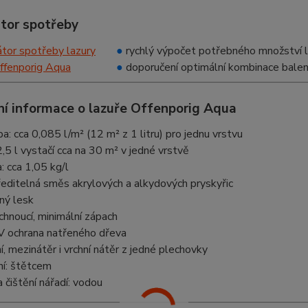
átor spotřeby
●
rychlý výpočet potřebného množství l
●
doporučení optimální kombinace balen
ní informace o lazuře Offenporig Aqua
: cca 0,085 l/m² (12 m² z 1 litru) pro jednu vrstvu
,5 l vystačí cca na 30 m² v jedné vrstvě
: cca 1,05 kg/l
editelná směs akrylových a alkydových pryskyřic
ný lesk
chnoucí, minimální zápach
V ochrana natřeného dřeva
, mezinátěr i vrchní nátěr z jedné plechovky
í: štětcem
 čištění nářadí: vodou