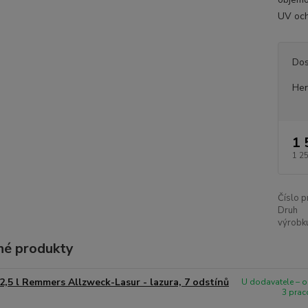
UV och
Dos
Her
1 
1 2
Číslo p
Druh
výrobk
é produkty
2,5 l Remmers Allzweck-Lasur - lazura, 7 odstínů
U dodavatele – 
3 prac