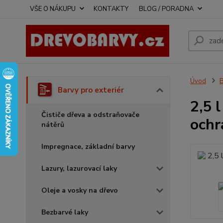
VŠE O NÁKUPU
KONTAKTY
BLOG / PORADNA
Úvod
B
Barvy pro exteriér
2,5 
Čističe dřeva a odstraňovače
ochr
nátěrů
Impregnace, základní barvy
Lazury, lazurovací laky
Oleje a vosky na dřevo
Bezbarvé laky