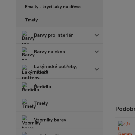
Emaily - krycí laky na dřevo
Tmely
Barvy pro interiér
Barvy na okna
Lakýrnické potřeby,
nářadí
Ředidla
Tmely
Podobn
Vzorníky barev