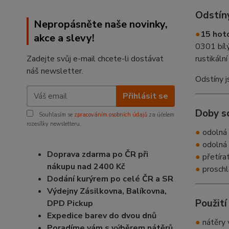
Odstín
Nepropásněte naše novinky,
●
15 hoto
akce a slevy!
0301 bíl
Zadejte svůj e-mail chcete-li dostávat
rustikál
náš newsletter.
Odstíny j
Přihlásit se
Doby s
Souhlasím se
zpracováním osobních údajů
za účelem
rozesílky newsletteru.
●
odolná 
●
odolná 
Doprava zdarma po ČR při
●
přetírat
nákupu nad 2400 Kč
●
proschl
Dodání kurýrem po celé ČR a SR
Výdejny Zásilkovna, Balíkovna,
Použití
DPD Pickup
Expedice barev do dvou dnů
●
nátěry v
Poradíme vám s výběrem nátěrů