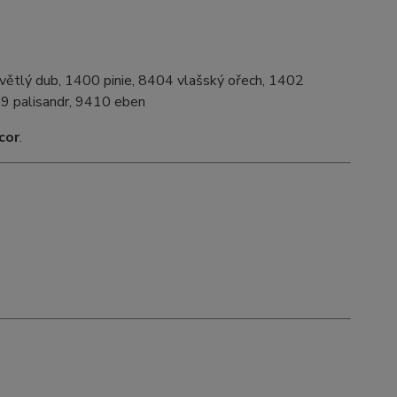
větlý dub, 1400 pinie, 8404 vlašský ořech, 1402
09 palisandr, 9410 eben
cor
.