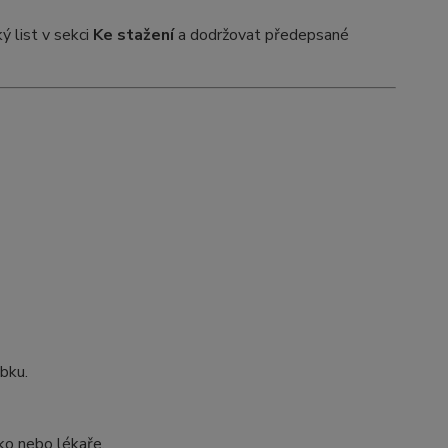
 list v sekci
Ke stažení
a dodržovat předepsané
bku.
sko nebo lékaře.