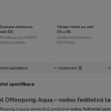
Doprava zdarma po
Výdejní místa po celé
celé ČR
ČR a SR
Při nákupu nad 2400 Kč
Zásilkovna, Balíkovna,
doprava zdarma.
DPD Pickup.
etní specifikace
Hodnocení
0
tní specifikace
l Offenporig Aqua – vodou ředitelná la
fenporig Aqua je univerzálně použitelná
vodou ředitelná lazur