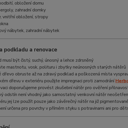
podbití, obložení domu
pergoly, zahradní domky
 vnitřní obložení, stropy
okna
rový nábytek, zahradní nábytek
va podkladu a renovace
 musí být čistý, suchý, únosný a lehce zdrsněný
te mastnotu, vosk, polituru i zbytky neúnosných starých nátěrů
 dřevo obruste až na zdravý podklad a poškozená místa vysp
ém dřevu v exteriéru použijte impregnaci proti zamodrání
Herbo
ovaci doporučujeme provést zkušební nátěr pro ověření přilnavost
ý odstín není vhodný jako samostatný venkovní nátěr neošetře
iéru jej lze použít pouze jako závěrečný nátěr na již pigmentov
není určena pro povrchy v přímém styku s potravinami ani pro dět
nění