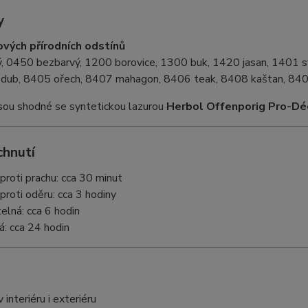
y
vých přírodních odstínů
ý, 0450 bezbarvý, 1200 borovice, 1300 buk, 1420 jasan, 1401 s
ní dub, 8405 ořech, 8407 mahagon, 8406 teak, 8408 kaštan, 84
sou shodné se syntetickou lazurou
Herbol Offenporig Pro-Dé
chnutí
proti prachu: cca 30 minut
proti oděru: cca 3 hodiny
elná: cca 6 hodin
á: cca 24 hodin
 interiéru i exteriéru