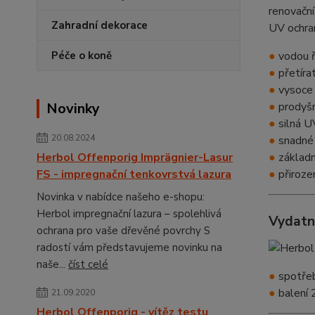
renovační
Zahradní dekorace
UV ochran
Péče o koně
●
vodou ř
●
přetírat
●
vysoce 
Novinky
●
prodyšn
●
silná U
20.08.2024
●
snadné 
Herbol Offenporig Imprägnier-Lasur
●
základní
FS - impregnační tenkovrstvá lazura
●
přiroze
Novinka v nabídce našeho e-shopu:
Herbol impregnační lazura – spolehlivá
Vydatn
ochrana pro vaše dřevěné povrchy S
radostí vám představujeme novinku na
naše...
číst celé
●
spotře
●
balení 2
21.09.2020
Herbol Offenporig - vítěz testu