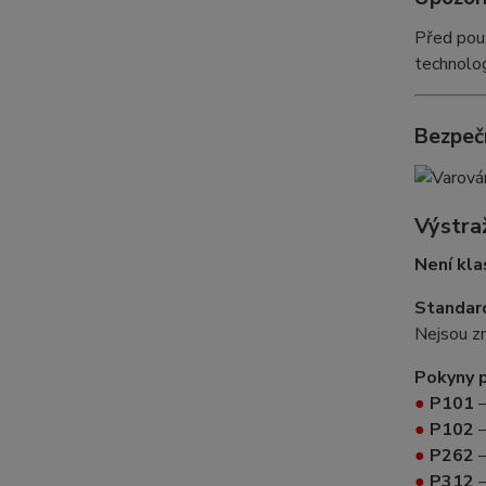
Před použ
technolo
Bezpeč
Výstra
Není kla
Standard
Nejsou zn
Pokyny p
●
P101
–
●
P102
–
●
P262
–
●
P312
–