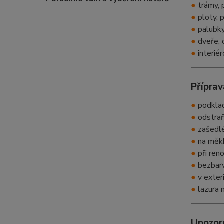
●
trámy, 
●
ploty, 
●
palubky,
●
dveře, 
●
interié
Přípra
●
podklad
●
odstraň
●
zašedlé
●
na měkk
●
při ren
●
bezbarv
●
v exter
●
lazura 
Upozor