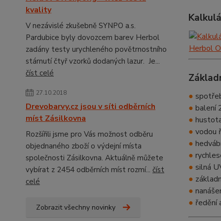
kvality
Kalkul
V nezávislé zkušebně SYNPO a.s.
Pardubice byly dovozcem barev Herbol
zadány testy urychleného povětrnostního
stárnutí čtyř vzorků dodaných lazur. Je...
číst celé
Základ
27.10.2018
●
spotřeba
Drevobarvy.cz jsou v síti odběrních
●
balení 2
míst Zásilkovna
●
hustota
●
vodou ř
Rozšířili jsme pro Vás možnost odběru
●
hedváb
objednaného zboží o výdejní místa
●
rychles
společnosti Zásilkovna. Aktuálně můžete
●
silná U
vybírat z 2454 odběrních míst rozmí...
číst
●
základní
celé
●
nanášen
●
ředění a
Zobrazit všechny novinky