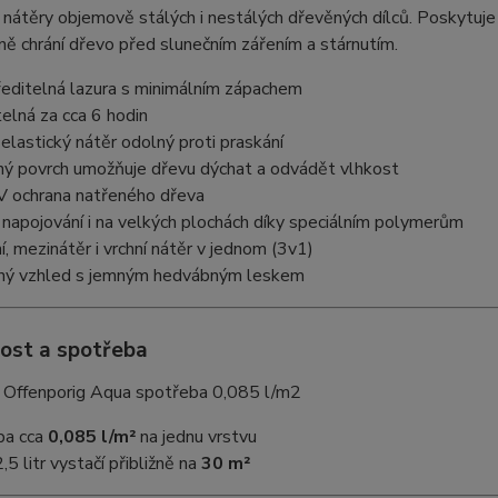
 nátěry objemově stálých i nestálých dřevěných dílců. Poskytuje
ě chrání dřevo před slunečním zářením a stárnutím.
editelná lazura s minimálním zápachem
elná za cca 6 hodin
elastický nátěr odolný proti praskání
ý povrch umožňuje dřevu dýchat a odvádět vlhkost
V ochrana natřeného dřeva
napojování i na velkých plochách díky speciálním polymerům
, mezinátěr i vrchní nátěr v jednom (3v1)
ný vzhled s jemným hedvábným leskem
ost a spotřeba
ba cca
0,085 l/m²
na jednu vrstvu
,5 litr vystačí přibližně na
30 m²