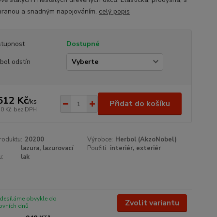
ranou a snadným napojováním.
celý popis
tupnost
Dostupné
bol odstín
512 Kč
/
ks
Přidat do košíku
50 Kč
bez DPH
roduktu:
20200
Výrobce:
Herbol (AkzoNobel)
lazura, lazurovací
Použití:
interiér, exteriér
u:
lak
odesíláme obvykle do
Zvolit variantu
ovních dnů