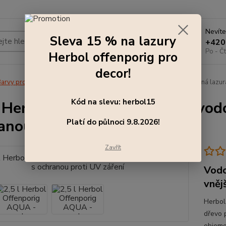
Nevíte
Sleva 15 % na lazury
Hledat
+420
Po - Čt
Herbol offenporig pro
decor!
arvy pro exteriér
2,5 l Herbol Offenporig AQUA - vodou ředitelná lazur
Kód na slevu: herbol15
l Herbol Offenporig AQUA - vodo
anou proti UV záření
Platí do půlnoci 9.8.2026!
Zavřít
Vodo
vněj
Herbol
dřevo p
objemo