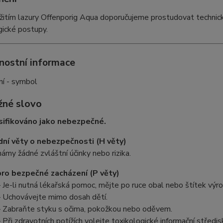
itím lazury Offenporig Aqua doporučujeme prostudovat technický
gické postupy.
nostní informace
žné slovo
sifikováno jako nebezpečné.
ní věty o nebezpečnosti (H věty)
ámy žádné zvláštní účinky nebo rizika.
ro bezpečné zacházení (P věty)
 Je-li nutná lékařská pomoc, mějte po ruce obal nebo štítek výro
 Uchovávejte mimo dosah dětí.
 Zabraňte styku s očima, pokožkou nebo oděvem.
 Při zdravotních potížích volejte toxikologické informační středi