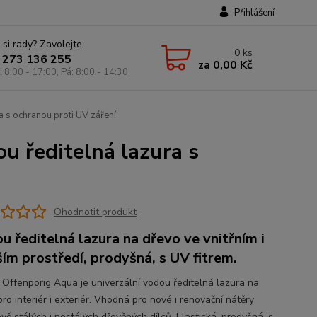
Přihlášení
 si rady? Zavolejte.
0
ks
 273 136 255
za
0,00 Kč
: 8:00 - 17:00, Pá: 8:00 - 14:30
a s ochranou proti UV záření
u ředitelná lazura s
Ohodnotit produkt
u ředitelná lazura na dřevo ve vnitřním i
ším prostředí, prodyšná, s UV fitrem.
 Offenporig Aqua je univerzální vodou ředitelná lazura na
ro interiér i exteriér. Vhodná pro nové i renovační nátěry
vě stálých i nestálých dřevěných dílců. Elastická, prodyšná, s