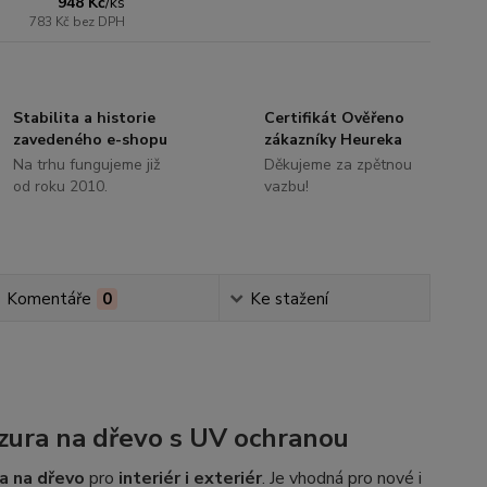
948 Kč
/
ks
783 Kč
bez DPH
Stabilita a historie
Certifikát Ověřeno
zavedeného e-shopu
zákazníky Heureka
Na trhu fungujeme již
Děkujeme za zpětnou
od roku 2010.
vazbu!
Komentáře
0
Ke stažení
zura na dřevo s UV ochranou
a na dřevo
pro
interiér i exteriér
. Je vhodná pro nové i