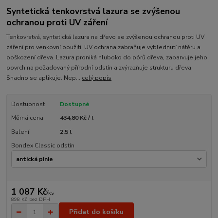
Syntetická tenkovrstvá lazura se zvýšenou
ochranou proti UV záření
Tenkovrstvá, syntetická lazura na dřevo se zvýšenou ochranou proti UV
záření pro venkovní použití. UV ochrana zabraňuje vyblednutí nátěru a
poškození dřeva. Lazura proniká hluboko do pórů dřeva, zabarvuje jeho
povrch na požadovaný přírodní odstín a zvýrazňuje strukturu dřeva.
Snadno se aplikuje. Nep...
celý popis
Dostupnost
Dostupné
Měrná cena
434,80 Kč / l
Balení
2.5 l
Bondex Classic odstín
1 087 Kč
/
ks
898 Kč
bez DPH
Přidat do košíku