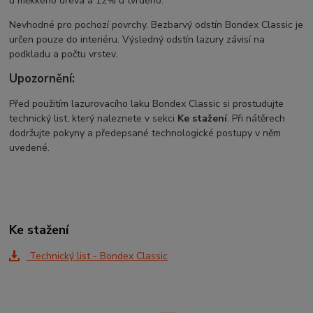
u měkkého dřeva a 12% u tvrdého.
Nevhodné pro pochozí povrchy. Bezbarvý odstín Bondex Classic je
určen pouze do interiéru. Výsledný odstín lazury závisí na
podkladu a počtu vrstev.
Upozornění:
Před použitím lazurovacího laku Bondex Classic si prostudujte
technický list, který naleznete v sekci
Ke stažení
. Při nátěrech
dodržujte pokyny a předepsané technologické postupy v něm
uvedené.
Ke stažení
Technický list - Bondex Classic