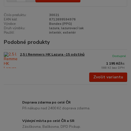
Číslo produktu:
30021
EAN kód:
8712699594976
Výrobce:
Bondex (PPG)
Druh výrobku:
lazura, lazurovací lak
Použití:
interiér, exteriér
Podobné produkty
2,5 l Remmers HK Lazura -15 odstínů
Dostupné
1 195 Kč
/
ks
988 Kč
bez DPH
Zvolit variantu
Doprava zdarma po celé ČR
Při nákupu nad 2400 Kč doprava zdarma.
Výdejní místa po celé ČR a SR
Zásilkovna, Balíkovna, DPD Pickup.