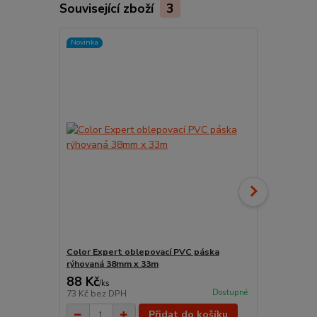
Související zboží
3
Novinka
Color Expert oblepovací PVC páska
Nádoba na b
rýhovaná 38mm x 33m
88 Kč
96 Kč
/
ks
/
ks
Dostupné
73 Kč
bez DPH
79 Kč
bez D
Přidat do košíku