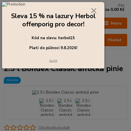
0
ks
+420 273 136 255
za
0,00 Kč
Po - Čt: 8:00 - 17:00, Pá: 8:00 - 14:30
Sleva 15 % na lazury Herbol
offenporig pro decor!
Menu
Kód na slevu: herbol15
Hledat
Platí do půlnoci 9.8.2026!
Úvod
Barvy pro exteriér
2.5 l Bondex Classic antická pinie
Zavřít
2.5 l Bondex Classic antická pinie
Novinka
Ohodnotit produkt