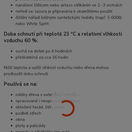
nanášení štětcem nebo airless stříkáním ve 2 -3 vrstvách
neředí se, lazura je připravena k okamžitému použití
čištění nářadí běžnými syntetickými ředidly (např. S 6006)
nebo White Spirit
Doba schnutí při teplotě 23 °C a relativní vlhkosti
vzduchu 60 %:
suchá na dotek po 6 hodinách
přetíratelná za cca 16 hodin
Nižší teplota a vyšší vlhkost vzduchu nebo dřeva mohou
prodloužit dobu schnutí.
Používá se na:
nátěry dřeva v exteriéru i interiéru
opracované i neopracované dřevo
obložení fasád, štíty domů
podbití střech
okna
ploty a palisády
pergoly a přístřešky pro auta