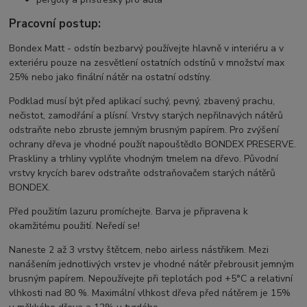
Pracovní postup:
Bondex Matt - odstín bezbarvý používejte hlavně v interiéru a v
exteriéru pouze na zesvětlení ostatních odstínů v množství max
25% nebo jako finální nátěr na ostatní odstíny.
Podklad musí být před aplikací suchý, pevný, zbavený prachu,
nečistot, zamodřání a plísní. Vrstvy starých nepřilnavých nátěrů
odstraňte nebo zbruste jemným brusným papírem. Pro zvýšení
ochrany dřeva je vhodné použít napouštědlo BONDEX PRESERVE.
Praskliny a trhliny vyplňte vhodným tmelem na dřevo. Původní
vrstvy krycích barev odstraňte odstraňovačem starých nátěrů
BONDEX.
Před použitím lazuru promíchejte. Barva je připravena k
okamžitému použití. Neředí se!
Naneste 2 až 3 vrstvy štětcem, nebo airless nástřikem. Mezi
nanášením jednotlivých vrstev je vhodné nátěr přebrousit jemným
brusným papírem. Nepoužívejte při teplotách pod +5°C a relativní
vlhkosti nad 80 %. Maximální vlhkost dřeva před nátěrem je 15%