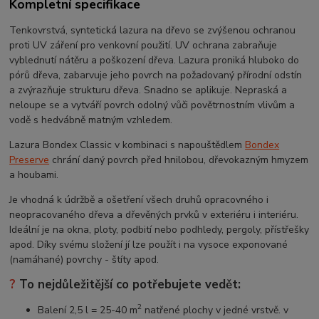
Kompletní specifikace
Tenkovrstvá, syntetická lazura na dřevo se zvýšenou ochranou
proti UV záření pro venkovní použití. UV ochrana zabraňuje
vyblednutí nátěru a poškození dřeva. Lazura proniká hluboko do
pórů dřeva, zabarvuje jeho povrch na požadovaný přírodní odstín
a zvýrazňuje strukturu dřeva. Snadno se aplikuje. Nepraská a
neloupe se a vytváří povrch odolný vůči povětrnostním vlivům a
vodě s hedvábně matným vzhledem.
Lazura Bondex Classic v kombinaci s napouštědlem
Bondex
Preserve
chrání daný povrch před hnilobou, dřevokazným hmyzem
a houbami.
Je vhodná k údržbě a ošetření všech druhů opracovného i
neopracovaného dřeva a dřevěných prvků v exteriéru i interiéru.
Ideální je na okna, ploty, podbití nebo podhledy, pergoly, přístřešky
apod. Díky svému složení jí lze použít i na vysoce exponované
(namáhané) povrchy - štíty apod.
?
To nejdůležitější co potřebujete vedět:
2
Balení 2,5 l = 25-40 m
natřené plochy v jedné vrstvě. v