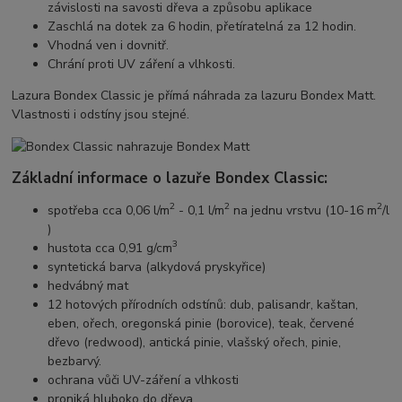
závislosti na savosti dřeva a způsobu aplikace
Zaschlá na dotek za 6 hodin, přetíratelná za 12 hodin.
Vhodná ven i dovnitř.
Chrání proti UV záření a vlhkosti.
Lazura Bondex Classic je přímá náhrada za lazuru Bondex Matt.
Vlastnosti i odstíny jsou stejné.
Základní informace o lazuře Bondex Classic:
2
2
2
spotřeba cca 0,06 l/m
- 0,1 l/m
na jednu vrstvu (10-16 m
/l
)
3
hustota cca 0,91 g/cm
syntetická barva (alkydová pryskyřice)
hedvábný mat
12 hotových přírodních odstínů: dub, palisandr, kaštan,
eben, ořech, oregonská pinie (borovice), teak, červené
dřevo (redwood), antická pinie, vlašský ořech, pinie,
bezbarvý.
ochrana vůči UV-záření a vlhkosti
proniká hluboko do dřeva