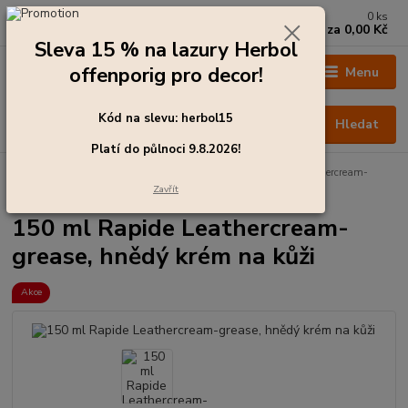
0
ks
+420 273 136 255
za
0,00 Kč
Po - Čt: 8:00 - 17:00, Pá: 8:00 - 14:30
Sleva 15 % na lazury Herbol
offenporig pro decor!
Menu
Kód na slevu: herbol15
Hledat
Platí do půlnoci 9.8.2026!
Úvod
Impregnace a ochrana oblečení
150 ml Rapide Leathercream-
grease, hnědý krém na kůži
Zavřít
150 ml Rapide Leathercream-
grease, hnědý krém na kůži
Akce