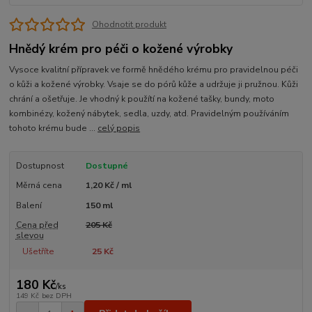
Ohodnotit produkt
Hnědý krém pro péči o kožené výrobky
Vysoce kvalitní přípravek ve formě hnědého krému pro pravidelnou péči
o kůži a kožené výrobky. Vsaje se do pórů kůže a udržuje ji pružnou. Kůži
chrání a ošetřuje. Je vhodný k použítí na kožené tašky, bundy, moto
kombinézy, kožený nábytek, sedla, uzdy, atd. Pravidelným používáním
tohoto krému bude ...
celý popis
Dostupnost
Dostupné
Měrná cena
1,20 Kč / ml
Balení
150 ml
Cena před
205 Kč
slevou
Ušetříte
25 Kč
180 Kč
/
ks
149 Kč
bez DPH