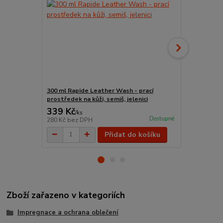
300 ml Rapide Leather Wash - prací
150 ml Rapi
prostředek na kůži, semiš, jelenici
bezbarvý kr
339 Kč
236 Kč
/
ks
/
ks
Dostupné
280 Kč
bez DPH
195 Kč
bez 
Přidat do košíku
Zboží zařazeno v kategoriích
Impregnace a ochrana oblečení