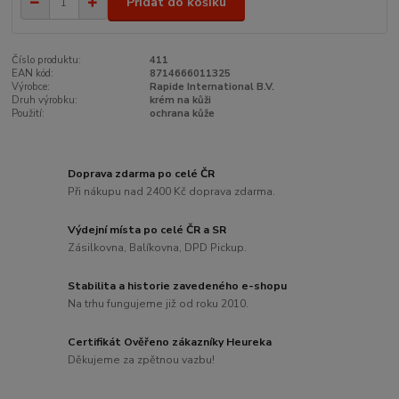
Přidat do košíku
Číslo produktu:
411
EAN kód:
8714666011325
Výrobce:
Rapide International B.V.
Druh výrobku:
krém na kůži
Použití:
ochrana kůže
Doprava zdarma po celé ČR
Při nákupu nad 2400 Kč doprava zdarma.
Výdejní místa po celé ČR a SR
Zásilkovna, Balíkovna, DPD Pickup.
Stabilita a historie zavedeného e-shopu
Na trhu fungujeme již od roku 2010.
Certifikát Ověřeno zákazníky Heureka
Děkujeme za zpětnou vazbu!