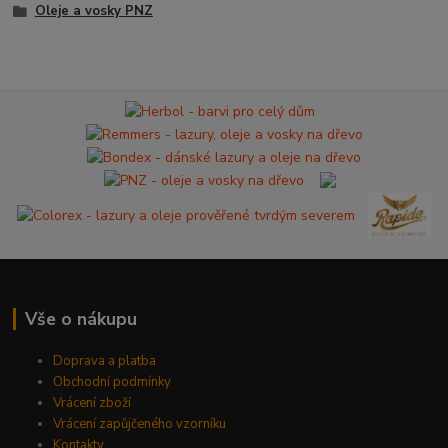
Oleje a vosky PNZ
Vše o nákupu
Doprava a platba
Obchodní podmínky
Vrácení zboží
Vrácení zapůjčeného vzorníku
Kontakty