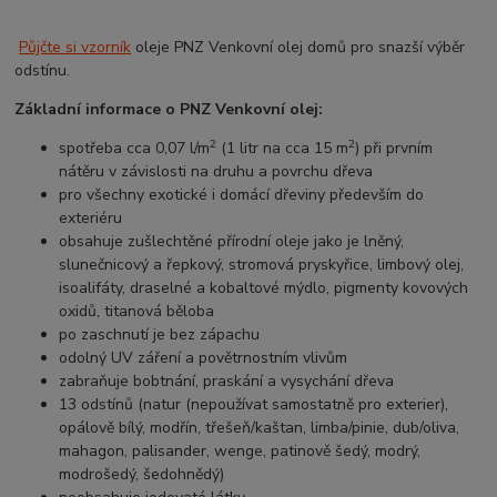
Půjčte si vzorník
oleje PNZ Venkovní olej domů pro snazší výběr
odstínu.
Základní informace o PNZ Venkovní olej:
2
2
spotřeba cca 0,07 l/m
(1 litr na cca 15 m
) při prvním
nátěru v závislosti na druhu a povrchu dřeva
pro všechny exotické i domácí dřeviny především do
exteriéru
obsahuje zušlechtěné přírodní oleje jako je lněný,
slunečnicový a řepkový, stromová pryskyřice, limbový olej,
isoalifáty, draselné a kobaltové mýdlo, pigmenty kovových
oxidů, titanová běloba
po zaschnutí je bez zápachu
odolný UV záření a povětrnostním vlivům
zabraňuje bobtnání, praskání a vysychání dřeva
13 odstínů (natur (nepoužívat samostatně pro exterier),
opálově bílý, modřín, třešeň/kaštan, limba/pinie, dub/oliva,
mahagon, palisander, wenge, patinově šedý, modrý,
modrošedý, šedohnědý)