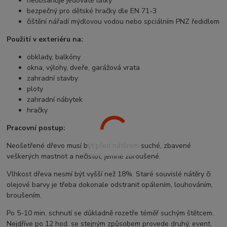
neobsahuje jedovaté látky
bezpečný pro dětské hračky dle EN 71-3
čištění nářadí mýdlovou vodou nebo spciálním PNZ ředidlem
Použití v exteriéru na:
obklady, balkóny
okna, výlohy, dveře, garážová vrata
zahradní stavby
ploty
zahradní nábytek
hračky
Pracovní postup:
Neošetřené dřevo musí být před nátěrem suché, zbavené
veškerých mastnot a nečistot, jemně zbroušené.
Vlhkost dřeva nesmí být vyšší než 18%. Staré souvislé nátěry či
olejové barvy je třeba dokonale odstranit opálením, louhováním,
broušením.
Po 5-10 min. schnutí se důkladně rozetře téměř suchým štětcem.
Nejdříve po 12 hod. se stejným způsobem provede druhý, event.