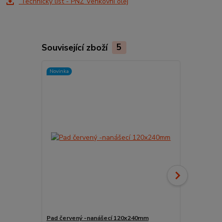
Technický list - PNZ Venkovní olej
Související zboží
5
Novinka
Novinka
Pad červený -nanášecí 120x240mm
Držák padu r