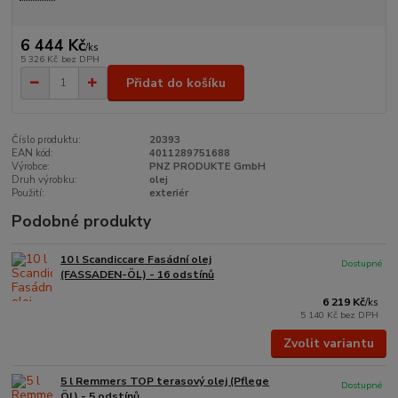
6 444 Kč
/
ks
5 326 Kč
bez DPH
Přidat do košíku
Číslo produktu:
20393
EAN kód:
4011289751688
Výrobce:
PNZ PRODUKTE GmbH
Druh výrobku:
olej
Použití:
exteriér
Podobné produkty
10 l Scandiccare Fasádní olej
Dostupné
(FASSADEN-ÖL) - 16 odstínů
6 219 Kč
/
ks
5 140 Kč
bez DPH
Zvolit variantu
5 l Remmers TOP terasový olej (Pflege
Dostupné
Öl) - 5 odstínů