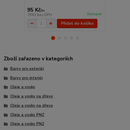
95 Kč
175 Kč
/
ks
/
ks
Dostupné
79 Kč
bez DPH
145 Kč
bez 
Přidat do košíku
Zboží zařazeno v kategoriích
Barvy pro exteriér
Barvy pro interiér
Oleje a vosky
Oleje a vosky na dřevo
Oleje a vosky na dřevo
Oleje a vosky PNZ
Oleje a vosky PNZ