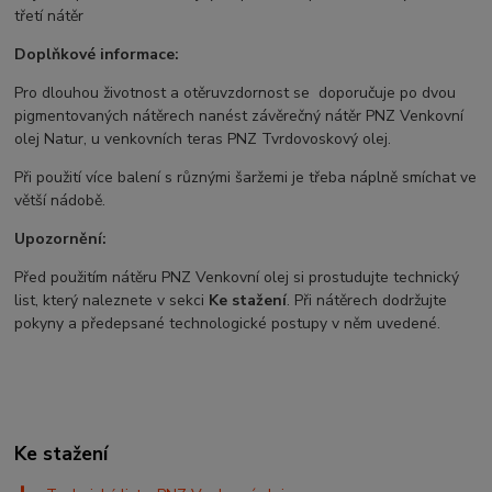
třetí nátěr
Doplňkové informace:
Pro dlouhou životnost a otěruvzdornost se doporučuje po dvou
pigmentovaných nátěrech nanést závěrečný nátěr PNZ Venkovní
olej Natur, u venkovních teras PNZ Tvrdovoskový olej.
Při použití více balení s různými šaržemi je třeba náplně smíchat ve
větší nádobě.
Upozornění:
Před použitím nátěru PNZ Venkovní olej si prostudujte technický
list, který naleznete v sekci
Ke stažení
. Při nátěrech dodržujte
pokyny a předepsané technologické postupy v něm uvedené.
Ke stažení