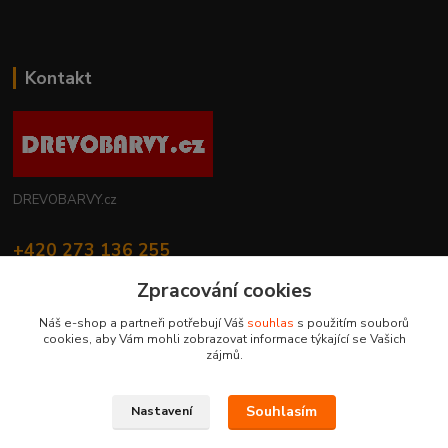
Kontakt
DREVOBARVY.cz
+420 273 136 255
Po - Čt: 8:00 - 17:00, Pá: 8:00 - 14:30
Zpracování cookies
info@drevobarvy.cz
Náš e-shop a partneři potřebují Váš
souhlas
s použitím souborů
cookies, aby Vám mohli zobrazovat informace týkající se Vašich
zájmů.
Souhlasím
Nastavení