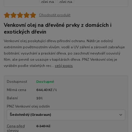
Ohodnotit produkt
Venkovní olej na dřevěné prvky z domácích i
exotických dřevin
Venkovní olej poskytující dřevu přírodní ochranu. Nátěr je odolný
extrémním povětrnostním vlivům, vodě a UV záření a zároveň zabraňuje
bobtnání, vysychání a praskání dřeva, po zaschnutí nevytváří souvislý
film, ale pevně se usazuje v kapilárách dřeva. PNZ Venkovní olej je
vyráběn podle staletých rec...
celý popis
Dostupnost
Dostupné
Měrná cena
644,40 Kč / l
Balení
10 l
PNZ Venkovní olej odstín
Cena před
6 349 Kč
slevou