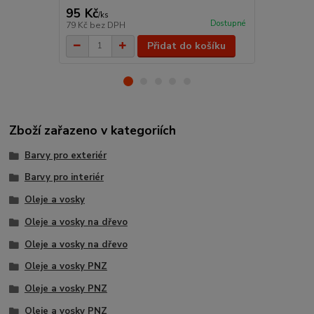
95 Kč
175 Kč
/
ks
/
ks
Dostupné
79 Kč
bez DPH
145 Kč
bez 
Přidat do košíku
Zboží zařazeno v kategoriích
Barvy pro exteriér
Barvy pro interiér
Oleje a vosky
Oleje a vosky na dřevo
Oleje a vosky na dřevo
Oleje a vosky PNZ
Oleje a vosky PNZ
Oleje a vosky PNZ