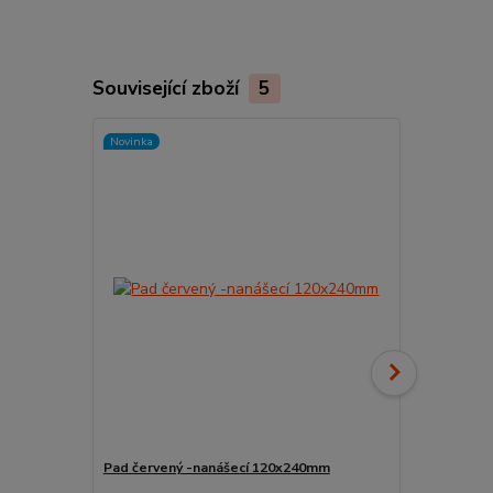
Související zboží
5
Novinka
Novinka
Pad červený -nanášecí 120x240mm
Držák padu r