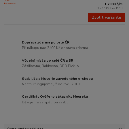
1 798 Kč
/
ks
1 486 Kč
bez DPH
Zvolit variantu
Doprava zdarma po celé ČR
Při nákupu nad 2400 Kč doprava zdarma.
Výdejní místa po celé ČR a SR
Zásilkovna, Balíkovna, DPD Pickup.
Stabilita a historie zavedeného e-shopu
Na trhu fungujeme již od roku 2010.
Certifikát Ověřeno zákazníky Heureka
Děkujeme za zpětnou vazbu!