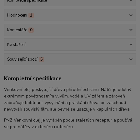
Kompletní specifikace
Hodnocení
1
Komentáře
0
Ke stažení
Související zboží
5
Kompletní specifikace
Venkovní olej poskytující dřevu přírodní ochranu. Nátěr je odolný
extrémním povětrnostním vlivům, vodě a UV záření a zároveň
zabraňuje bobtnání, vysychání a praskání dřeva, po zaschnutí
nevytváří souvislý film, ale pevně se usazuje v kapilárách dřeva.
PNZ Venkovní olej je vyráběn podle staletých receptur a používá
se pro nátěry v exteriéru i interiéru.