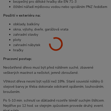
bezpečný pro dětské hračky dle EN 71-3
čištění nářadí mýdlovou vodou nebo spciálním PNZ ředidlem
Použití v exteriéru na:
obklady, balkóny
okna, výlohy, dveře, garážová vrata
zahradní stavby
ploty
zahradní nábytek
hračky
Pracovní postup:
Neošetřené dřevo musí být před nátěrem suché, zbavené
veškerých mastnot a nečistot, jemně zbroušené.
Vlhkost dřeva nesmí být vyšší než 18%. Staré souvislé nátěry či
olejové barvy je třeba dokonale odstranit opálením, louhováním,
broušením.
Po 5-10 min. schnutí se důkladně rozetře téměř suchým štětcem.
Nejdříve po 12 hod. se stejným způsobem provede druhý, event.
třetí nátěr