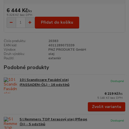
6 444 Kč
/
ks
5 326 Kč
bez DPH
Přidat do košíku
Číslo produktu:
20383
EAN kód:
4011289073339
Výrobce:
PNZ PRODUKTE GmbH
Druh výrobku:
olej
Použití:
exteriér
Podobné produkty
10 l Scandiccare Fasádní olej
Dostupné
(FASSADEN-ÖL) - 16 odstínů
6 219 Kč
/
ks
5 140 Kč
bez DPH
Zvolit variantu
5 l Remmers TOP terasový olej (Pflege
Dostupné
Öl) - 5 odstínů