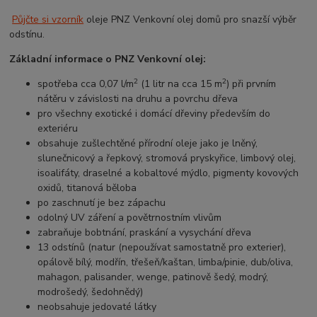
Půjčte si vzorník
oleje PNZ Venkovní olej domů pro snazší výběr
odstínu.
Základní informace o PNZ Venkovní olej:
2
2
spotřeba cca 0,07 l/m
(1 litr na cca 15 m
) při prvním
nátěru v závislosti na druhu a povrchu dřeva
pro všechny exotické i domácí dřeviny především do
exteriéru
obsahuje zušlechtěné přírodní oleje jako je lněný,
slunečnicový a řepkový, stromová pryskyřice, limbový olej,
isoalifáty, draselné a kobaltové mýdlo, pigmenty kovových
oxidů, titanová běloba
po zaschnutí je bez zápachu
odolný UV záření a povětrnostním vlivům
zabraňuje bobtnání, praskání a vysychání dřeva
13 odstínů (natur (nepoužívat samostatně pro exterier),
opálově bílý, modřín, třešeň/kaštan, limba/pinie, dub/oliva,
mahagon, palisander, wenge, patinově šedý, modrý,
modrošedý, šedohnědý)
neobsahuje jedovaté látky