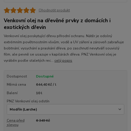
Ohodnotit produkt
Venkovní olej na dřevěné prvky z domácích i
exotických dřevin
Venkovní olej poskytující dřevu přírodní ochranu. Nátěr je odolný
extrémním povětrnostním vlivům, vodě a UV záření a zároveň zabraňuje
bobtnání, vysychání a praskání dřeva, po zaschnutí nevytváří souvislý
film, ale pevně se usazuje v kapilárách dřeva. PNZ Venkovní olej je
vyráběn podle staletých rec...
celý popis
Dostupnost
Dostupné
Měrná cena
644,40 Kč / l
Balení
10 l
PNZ Venkovní olej odstín
Cena před
6 349 Kč
slevou