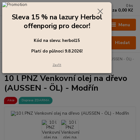
0
ks
+420 273 136 255
za
0,00 Kč
Po - Čt: 8:00 - 17:00, Pá: 8:00 - 14:30
Sleva 15 % na lazury Herbol
offenporig pro decor!
Menu
Kód na slevu: herbol15
Hledat
Platí do půlnoci 9.8.2026!
Úvod
Barvy pro exteriér
10 l PNZ Venkovní olej na dřevo (AUSSEN - ÖL) -
Modřín
Zavřít
10 l PNZ Venkovní olej na dřevo
(AUSSEN - ÖL) - Modřín
Akce
Doprava ZDARMA