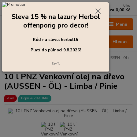
0
ks
+420 273 136 255
za
0,00 Kč
Po - Čt: 8:00 - 17:00, Pá: 8:00 - 14:30
Sleva 15 % na lazury Herbol
offenporig pro decor!
Menu
Kód na slevu: herbol15
Hledat
Platí do půlnoci 9.8.2026!
Úvod
Barvy pro exteriér
10 l PNZ Venkovní olej na dřevo (AUSSEN - ÖL) -
Limba / Pinie
Zavřít
10 l PNZ Venkovní olej na dřevo
(AUSSEN - ÖL) - Limba / Pinie
Akce
Doprava ZDARMA