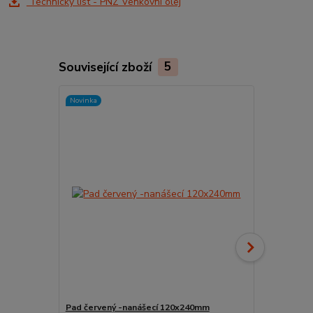
Technický list - PNZ Venkovní olej
Související zboží
5
Novinka
Novinka
Pad červený -nanášecí 120x240mm
Držák padu r