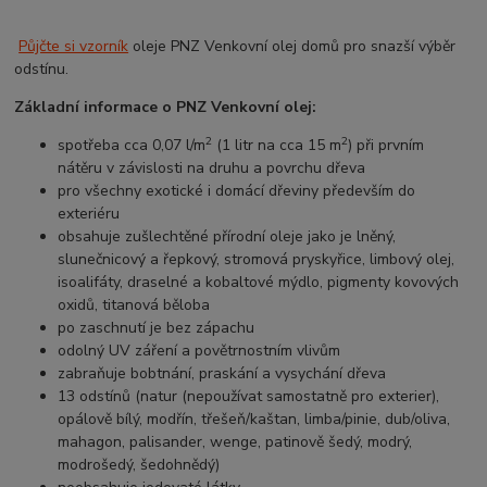
Půjčte si vzorník
oleje PNZ Venkovní olej domů pro snazší výběr
odstínu.
Základní informace o PNZ Venkovní olej:
2
2
spotřeba cca 0,07 l/m
(1 litr na cca 15 m
) při prvním
nátěru v závislosti na druhu a povrchu dřeva
pro všechny exotické i domácí dřeviny především do
exteriéru
obsahuje zušlechtěné přírodní oleje jako je lněný,
slunečnicový a řepkový, stromová pryskyřice, limbový olej,
isoalifáty, draselné a kobaltové mýdlo, pigmenty kovových
oxidů, titanová běloba
po zaschnutí je bez zápachu
odolný UV záření a povětrnostním vlivům
zabraňuje bobtnání, praskání a vysychání dřeva
13 odstínů (natur (nepoužívat samostatně pro exterier),
opálově bílý, modřín, třešeň/kaštan, limba/pinie, dub/oliva,
mahagon, palisander, wenge, patinově šedý, modrý,
modrošedý, šedohnědý)