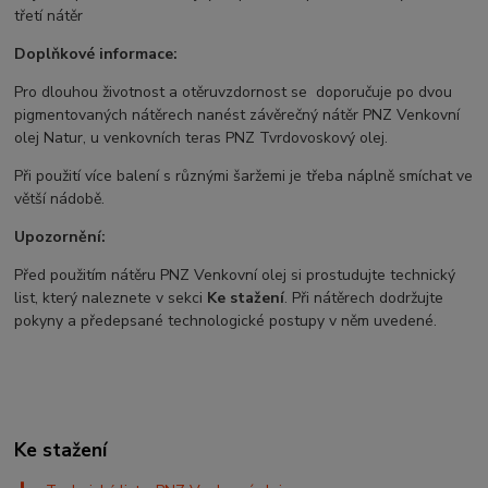
třetí nátěr
Doplňkové informace:
Pro dlouhou životnost a otěruvzdornost se doporučuje po dvou
pigmentovaných nátěrech nanést závěrečný nátěr PNZ Venkovní
olej Natur, u venkovních teras PNZ Tvrdovoskový olej.
Při použití více balení s různými šaržemi je třeba náplně smíchat ve
větší nádobě.
Upozornění:
Před použitím nátěru PNZ Venkovní olej si prostudujte technický
list, který naleznete v sekci
Ke stažení
. Při nátěrech dodržujte
pokyny a předepsané technologické postupy v něm uvedené.
Ke stažení