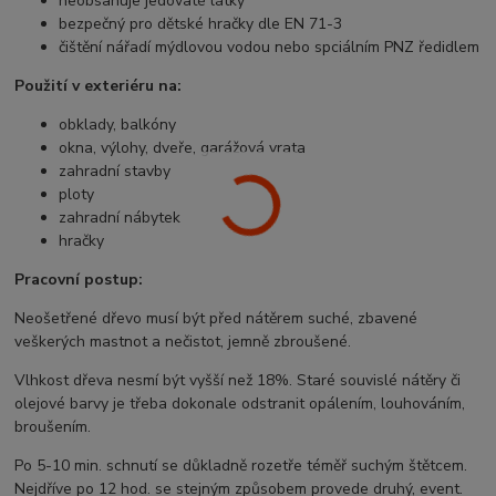
neobsahuje jedovaté látky
bezpečný pro dětské hračky dle EN 71-3
čištění nářadí mýdlovou vodou nebo spciálním PNZ ředidlem
Použití v exteriéru na:
obklady, balkóny
okna, výlohy, dveře, garážová vrata
zahradní stavby
ploty
zahradní nábytek
hračky
Pracovní postup:
Neošetřené dřevo musí být před nátěrem suché, zbavené
veškerých mastnot a nečistot, jemně zbroušené.
Vlhkost dřeva nesmí být vyšší než 18%. Staré souvislé nátěry či
olejové barvy je třeba dokonale odstranit opálením, louhováním,
broušením.
Po 5-10 min. schnutí se důkladně rozetře téměř suchým štětcem.
Nejdříve po 12 hod. se stejným způsobem provede druhý, event.