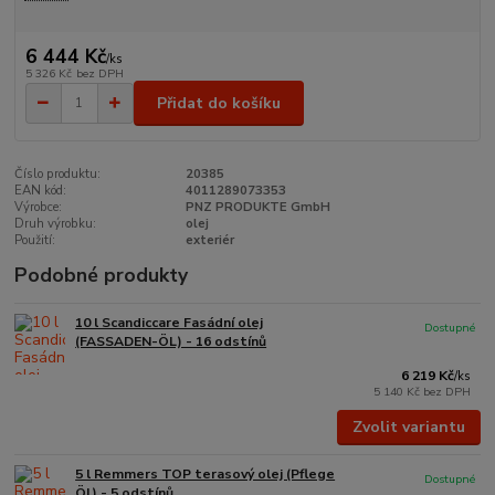
6 444 Kč
/
ks
5 326 Kč
bez DPH
Přidat do košíku
Číslo produktu:
20385
EAN kód:
4011289073353
Výrobce:
PNZ PRODUKTE GmbH
Druh výrobku:
olej
Použití:
exteriér
Podobné produkty
10 l Scandiccare Fasádní olej
Dostupné
(FASSADEN-ÖL) - 16 odstínů
6 219 Kč
/
ks
5 140 Kč
bez DPH
Zvolit variantu
5 l Remmers TOP terasový olej (Pflege
Dostupné
Öl) - 5 odstínů