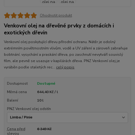
Ohodnotit produkt
Venkovní olej na dřevěné prvky z domácích i
exotických dřevin
Venkovní olej poskytující dřevu přírodní ochranu. Nátěr je odolný
extrémním povětrnostním vlivům, vodě a UV záření a zároveň zabraňuje
bobtnání, vysychání a praskání dřeva, po zaschnutí nevytváří souvislý
film, ale pevně se usazuje v kapilárách dřeva. PNZ Venkovní olej je
vyráběn podle staletých rec...
celý popis
Dostupnost
Dostupné
Měrná cena
644,40 Kč / l
Balení
10 l
PNZ Venkovní olej odstín
Cena před
6 349 Kč
slevou