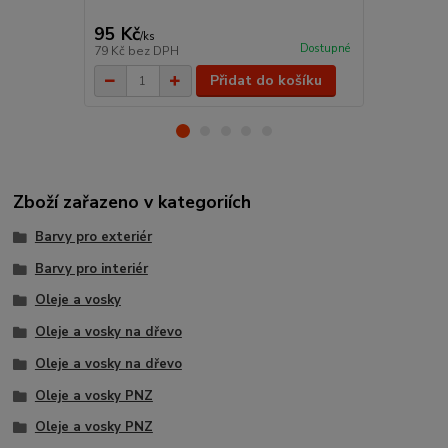
95 Kč
175 Kč
/
ks
/
ks
Dostupné
79 Kč
bez DPH
145 Kč
bez 
Přidat do košíku
Zboží zařazeno v kategoriích
Barvy pro exteriér
Barvy pro interiér
Oleje a vosky
Oleje a vosky na dřevo
Oleje a vosky na dřevo
Oleje a vosky PNZ
Oleje a vosky PNZ