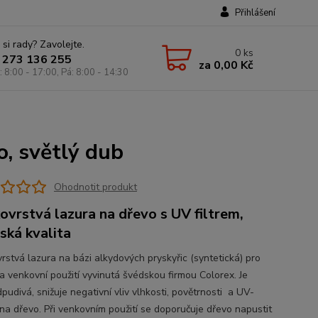
Přihlášení
 si rady? Zavolejte.
0
ks
 273 136 255
za
0,00 Kč
: 8:00 - 17:00, Pá: 8:00 - 14:30
o, světlý dub
Ohodnotit produkt
ovrstvá lazura na dřevo s UV filtrem,
ská kvalita
rstvá lazura na bázi alkydových pryskyřic (syntetická) pro
 a venkovní použití vyvinutá švédskou firmou Colorex. Je
udivá, snižuje negativní vliv vlhkosti, povětrnosti a UV-
 na dřevo. Při venkovním použití se doporučuje dřevo napustit