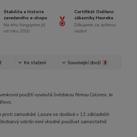
Stabilita a historie
Certifikát Ověřeno
zavedeného e-shopu
zákazníky Heureka
Na trhu fungujeme již
Děkujeme za zpětnou
od roku 2010.
vazbu!
0
Ke stažení
Související zboží
3
 venkovní použití vyvinutá švédskou firmou Colorex. Je
dřevo.
m proti zamodrání. Lazura se dodává v 12 základních
. Bezbarvý odstín není vhodné používat samostatně