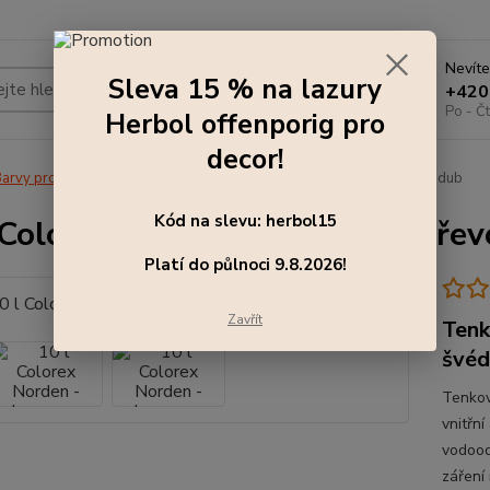
Nevíte
Sleva 15 % na lazury
Hledat
+420
Po - Čt
Herbol offenporig pro
decor!
arvy pro exteriér
10 l Colorex Norden - lazura na dřevo, světlý dub
Kód na slevu: herbol15
 Colorex Norden - lazura na dřev
Platí do půlnoci 9.8.2026!
Zavřít
Tenk
švéd
Tenkov
vnitřní
vodoodp
záření