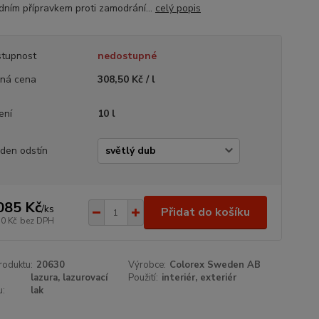
idním přípravkem proti zamodrání...
celý popis
tupnost
nedostupné
ná cena
308,50 Kč / l
ení
10 l
den odstín
085 Kč
/
ks
Přidat do košíku
50 Kč
bez DPH
roduktu:
20630
Výrobce:
Colorex Sweden AB
lazura, lazurovací
Použití:
interiér, exteriér
u:
lak