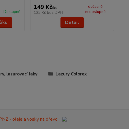
149 Kč
dočasně
/
ks
Dostupné
nedostupné
123 Kč
bez DPH
šíku
Detail
ry, lazurovací laky
Lazury Colorex