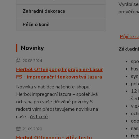
Vyrábí se
Zahradní dekorace
prověřena
Péče o koně
Půjčte si
Novinky
Základní
spo
20.08.2024
hus
Herbol Offenporig Imprägnier-Lasur
syn
FS - impregnační tenkovrstvá lazura
pol
Novinka v nabídce našeho e-shopu:
12 
Herbol impregnační lazura – spolehlivá
šed
ochrana pro vaše dřevěné povrchy S
v e
radostí vám představujeme novinku na
och
naše...
číst celé
odo
nan
21.09.2020
řed
Herbol Offenporig - vítěz testu