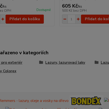
č
605 Kč
/
ks
/
ks
Dostupné
ez DPH
500 Kč
bez DPH
Přidat do košíku
Přidat do ko
zařazeno v kategoriích
 pro exteriér
Lazury, lazurovací laky
Lazu
y Colorex