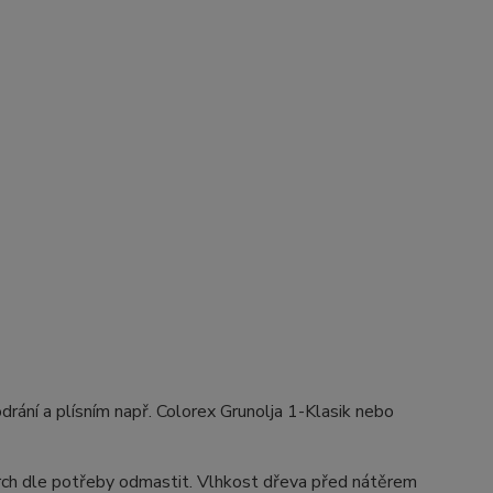
drání a plísním např. Colorex Grunolja 1-Klasik nebo
vrch dle potřeby odmastit. Vlhkost dřeva před nátěrem