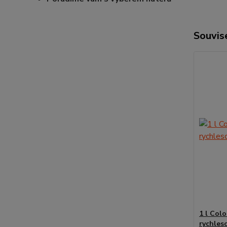
Souvise
1 l Colo
rychles