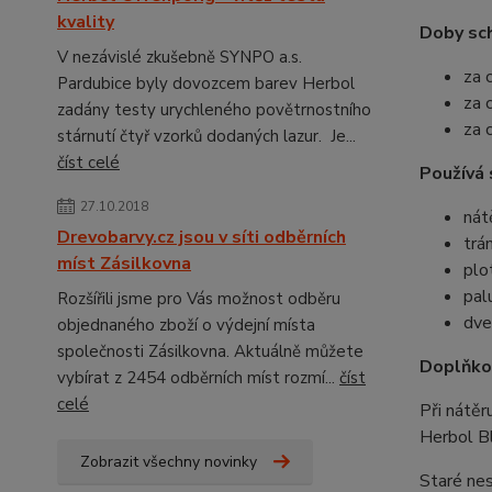
kvality
Doby sch
V nezávislé zkušebně SYNPO a.s.
za 
Pardubice byly dovozcem barev Herbol
za 
zadány testy urychleného povětrnostního
za 
stárnutí čtyř vzorků dodaných lazur. Je...
číst celé
Používá 
27.10.2018
nát
Drevobarvy.cz jsou v síti odběrních
trá
míst Zásilkovna
plo
pal
Rozšířili jsme pro Vás možnost odběru
dve
objednaného zboží o výdejní místa
společnosti Zásilkovna. Aktuálně můžete
Doplňkov
vybírat z 2454 odběrních míst rozmí...
číst
celé
Při nátěr
Herbol B
Zobrazit všechny novinky
Staré nes