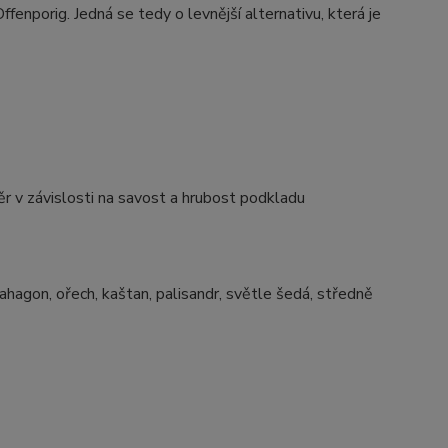
enporig. Jedná se tedy o levnější alternativu, která je
těr v závislosti na savost a hrubost podkladu
mahagon, ořech, kaštan, palisandr, světle šedá, středně