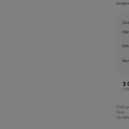
fungic
Dos
Měr
Bal
Nor
3 
2 5
Číslo p
Druh
výrobk