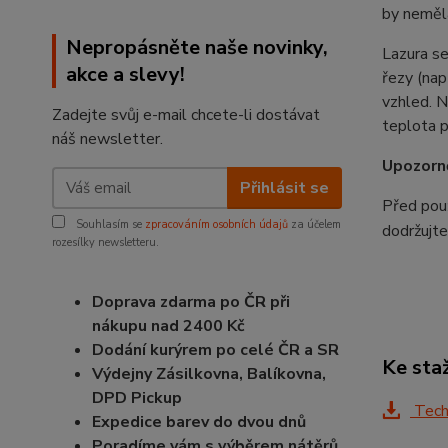
by neměl
Nepropásněte naše novinky,
Lazura se
akce a slevy!
řezy (nap
vzhled. N
Zadejte svůj e-mail chcete-li dostávat
teplota p
náš newsletter.
Upozorně
Přihlásit se
Před použ
Souhlasím se
zpracováním osobních údajů
za účelem
dodržujt
rozesílky newsletteru.
Doprava zdarma po ČR při
nákupu nad 2400 Kč
Dodání kurýrem po celé ČR a SR
Ke sta
Výdejny Zásilkovna, Balíkovna,
DPD Pickup
Techn
Expedice barev do dvou dnů
Poradíme vám s výběrem nátěrů