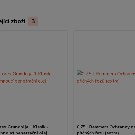
jící zboží
3
rex Grundolja 1 Klasik -
0,75 l Remmers Ochranný n
chnoucí penetrační olej
příčných řezů (extra)