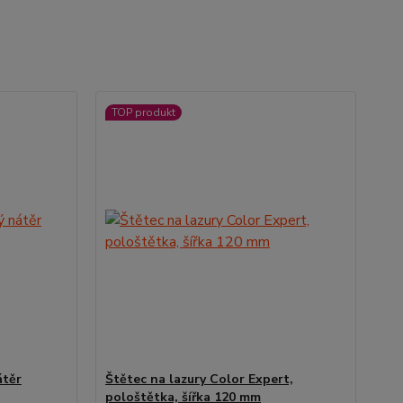
TOP produkt
átěr
Štětec na lazury Color Expert,
pološtětka, šířka 120 mm