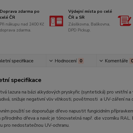
Doprava zdarma po
Výdejní místa po celé
celé ČR
ČR a SR
Při nákupu nad 2400 Kč
Zásilkovna, Balíkovna,
doprava zdarma.
DPD Pickup.
etní specifikace
Hodnocení
0
Komentáře
tní specifikace
vá lazura na bázi alkydových pryskyřic (syntetická) pro vnitřní a
ivá, snižuje negativní vliv vlhkosti, povětrnosti a UV-záření na 
vním použití se doporučuje dřevo napustit fungicidním přípravke
 přírodního dřeva a navíc je tónovatelná např. dle vzorníku RAL
ru pro nedostatečnou UV-ochranu.