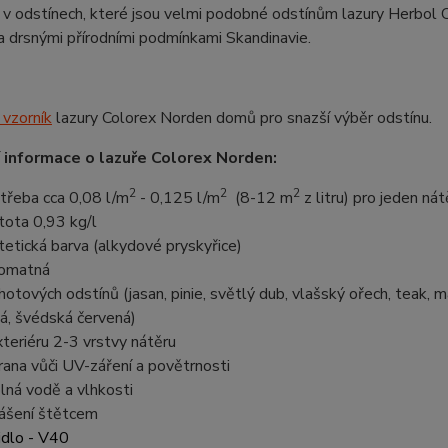
 v odstínech, které jsou velmi podobné odstínům lazury Herbol Off
 drsnými přírodními podmínkami Skandinavie.
 vzorník
lazury Colorex Norden domů pro snazší výběr odstínu.
 informace o lazuře Colorex Norden:
2
2
2
třeba cca 0,08 l/m
- 0,125 l/m
(8-12 m
z litru) pro jeden ná
tota 0,93 kg/l
tetická barva (alkydové pryskyřice)
omatná
hotových odstínů (jasan, pinie, světlý dub, vlašský ořech, teak, 
á, švédská červená)
xteriéru 2-3 vrstvy nátěru
rana vůči UV-záření a povětrnosti
lná vodě a vlhkosti
ášení štětcem
idlo - V40