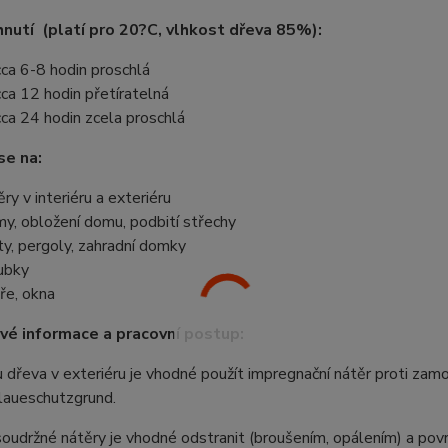
nutí (platí pro 20?C, vlhkost dřeva 85%):
cca 6-8 hodin proschlá
cca 12 hodin přetíratelná
cca 24 hodin zcela proschlá
se na:
ěry v interiéru a exteriéru
my, obložení domu, podbití střechy
ty, pergoly, zahradní domky
ubky
ře, okna
é informace a pracovní postup:
u dřeva v exteriéru je vhodné použít impregnační nátěr proti zamo
laueschutzgrund.
oudržné nátěry je vhodné odstranit (broušením, opálením) a po