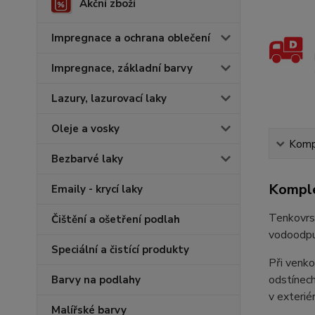
Akční zboží
Impregnace a ochrana oblečení
Impregnace, základní barvy
Lazury, lazurovací laky
Oleje a vosky
Kompl
Bezbarvé laky
Komple
Emaily - krycí laky
Tenkovrst
Čištění a ošetření podlah
vodoodpud
Speciální a čistící produkty
Při venko
odstínech
Barvy na podlahy
v exterié
Malířské barvy