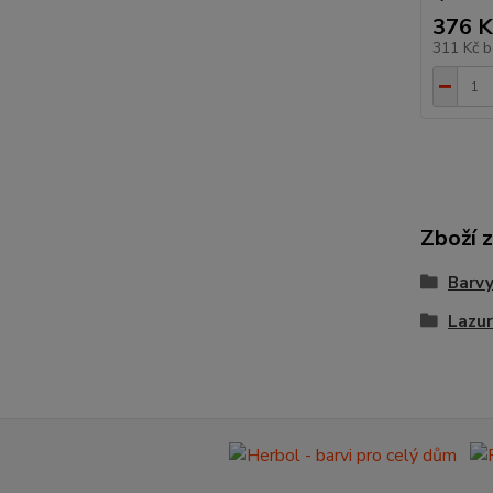
376 K
311 Kč
b
Zboží 
Barvy
Lazur