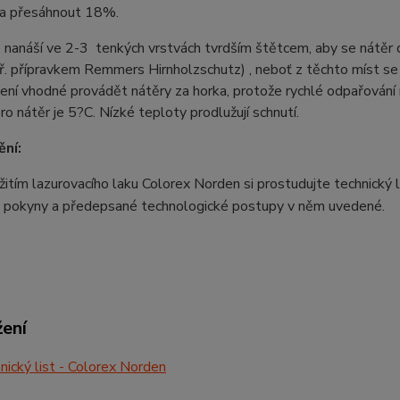
a přesáhnout 18%.
 nanáší ve 2-3 tenkých vrstvách tvrdším štětcem, aby se nátěr do
ř. přípravkem Remmers Hirnholzschutz) , neboť z těchto míst se 
ení vhodné provádět nátěry za horka, protože rychlé odpařování 
ro nátěr je 5?C. Nízké teploty prodlužují schnutí.
ní:
itím lazurovacího laku Colorex Norden si prostudujte technický l
e pokyny a předepsané technologické postupy v něm uvedené.
žení
ický list - Colorex Norden