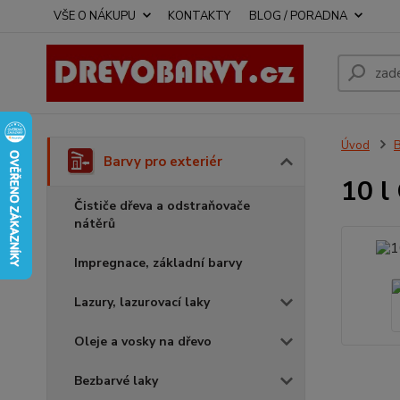
VŠE O NÁKUPU
KONTAKTY
BLOG / PORADNA
Úvod
B
Barvy pro exteriér
10 l
Čističe dřeva a odstraňovače
nátěrů
Impregnace, základní barvy
Lazury, lazurovací laky
Oleje a vosky na dřevo
Bezbarvé laky