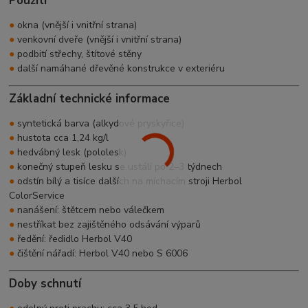
Použití
●
okna (vnější i vnitřní strana)
●
venkovní dveře (vnější i vnitřní strana)
●
podbití střechy, štítové stěny
●
další namáhané dřevěné konstrukce v exteriéru
Základní technické informace
●
syntetická barva (alkydové pryskyřice)
●
hustota cca 1,24 kg/l
●
hedvábný lesk (pololesk)
●
konečný stupeň lesku se ustálí po 2–3 týdnech
●
odstín bílý a tisíce dalších na míchacím stroji Herbol
ColorService
●
nanášení: štětcem nebo válečkem
●
nestříkat bez zajištěného odsávání výparů
●
ředění: ředidlo Herbol V40
●
čištění nářadí: Herbol V40 nebo S 6006
Doby schnutí