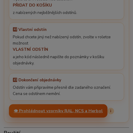
PŘIDAT DO KOŠÍKU
z nabízených nejběžnějších odstínů.
2️⃣ Vlastní odstín
Pokud chcete jiný než nabízený odstín, zvolte v roletce
možnost
VLASTNÍ ODSTÍN
a jeho kód následně napište do poznámky v košíku
objednávky.
3️⃣ Dokončení objednávky
Odstín vám připravíme přesně dle zadaného označení.
Cena se odstínem nemění.
👁️ Prohlédnout vzorníky RAL, NCS a Herbol
i