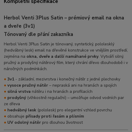
Kompletní specifikace
Herbol Venti 3Plus Satin – prémiový email na okna
a dveře (3v1)
Tónovaný dle přání zakazníka
Herbol Venti 3Plus Satin je tónovaný, syntetický, pololesklý
(hedvábný lesk) email na dřevěné konstrukce ve vnějším prostředí,
zejména na
okna, dveře a další namáhané prvky
. Vytváří silný,
pružný a prodyšný nátěrový film, který chrání dřevo dlouhodobě i v
náročných podmínkách.
●
3v1
- základní, mezivrstva i konečný nátěr z jedné plechovky
●
vysoce pružný nátěr
– nepraská ani na hranách a spojích
●
silná vrstva
nátěru i na hranách a profilacích
●
prodyšný
(vlhkostně regulační) – umožňuje odvod vodních par
ze dřeva
●
hedvábný lesk
(pololesk) pro elegantní vzhled povrchu
●
obsahuje
přísady proti řasám a plísním
●
UV odolný nátěr
pro dlouhou životnost