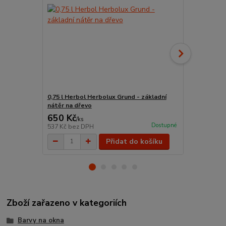
0,75 l Herbol Herbolux Grund - základní
Plochý štět
nátěr na dřevo
mm
650 Kč
84 Kč
/
ks
/
ks
Dostupné
537 Kč
bez DPH
69 Kč
bez D
Přidat do košíku
Zboží zařazeno v kategoriích
Barvy na okna