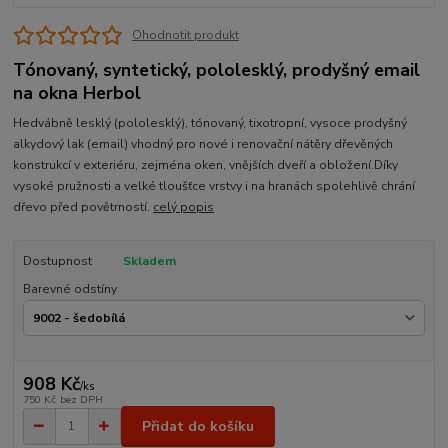
Ohodnotit produkt
Tónovaný, syntetický, pololesklý, prodyšný email
na okna Herbol
Hedvábně lesklý (pololesklý), tónovaný, tixotropní, vysoce prodyšný
alkydový lak (email) vhodný pro nové i renovační nátěry dřevěných
konstrukcí v exteriéru, zejména oken, vnějších dveří a obložení.Díky
vysoké pružnosti a velké tloušťce vrstvy i na hranách spolehlivě chrání
dřevo před povětrností.
celý popis
Dostupnost
Skladem
Barevné odstíny
908 Kč
/
ks
750 Kč
bez DPH
Přidat do košíku