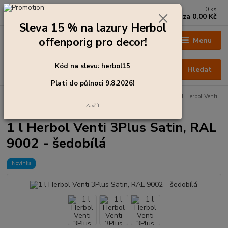
0
ks
+420 273 136 255
za
0,00 Kč
Po - Čt: 8:00 - 17:00, Pá: 8:00 - 14:30
Sleva 15 % na lazury Herbol
offenporig pro decor!
Menu
Kód na slevu: herbol15
Hledat
Platí do půlnoci 9.8.2026!
Úvod
Barvy pro exteriér
Emaily - krycí laky na dřevo
1 l Herbol Venti
3Plus Satin, RAL 9002 - šedobílá
Zavřít
1 l Herbol Venti 3Plus Satin, RAL
9002 - šedobílá
Novinka