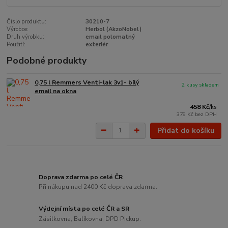
Číslo produktu:
30210-7
Výrobce:
Herbol (AkzoNobel)
Druh výrobku:
email polomatný
Použití:
exteriér
Podobné produkty
0,75 l Remmers Venti-lak 3v1- bílý
2 kusy skladem
email na okna
458 Kč
/
ks
379 Kč
bez DPH
Přidat do košíku
Doprava zdarma po celé ČR
Při nákupu nad 2400 Kč doprava zdarma.
Výdejní místa po celé ČR a SR
Zásilkovna, Balíkovna, DPD Pickup.