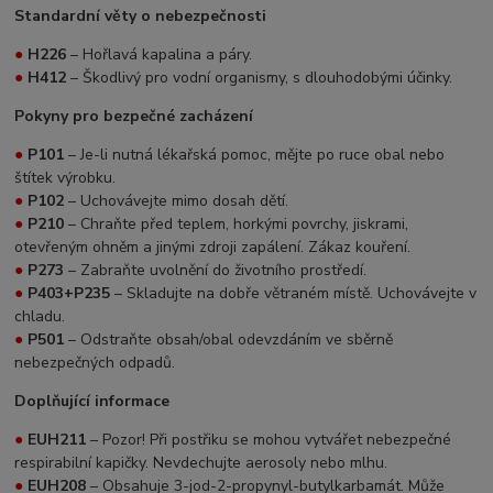
Standardní věty o nebezpečnosti
●
H226
– Hořlavá kapalina a páry.
●
H412
– Škodlivý pro vodní organismy, s dlouhodobými účinky.
Pokyny pro bezpečné zacházení
●
P101
– Je-li nutná lékařská pomoc, mějte po ruce obal nebo
štítek výrobku.
●
P102
– Uchovávejte mimo dosah dětí.
●
P210
– Chraňte před teplem, horkými povrchy, jiskrami,
otevřeným ohněm a jinými zdroji zapálení. Zákaz kouření.
●
P273
– Zabraňte uvolnění do životního prostředí.
●
P403+P235
– Skladujte na dobře větraném místě. Uchovávejte v
chladu.
●
P501
– Odstraňte obsah/obal odevzdáním ve sběrně
nebezpečných odpadů.
Doplňující informace
●
EUH211
– Pozor! Při postřiku se mohou vytvářet nebezpečné
respirabilní kapičky. Nevdechujte aerosoly nebo mlhu.
●
EUH208
– Obsahuje 3-jod-2-propynyl-butylkarbamát. Může