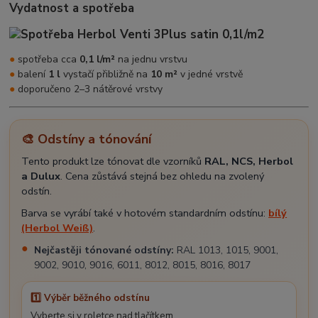
Vydatnost a spotřeba
●
spotřeba cca
0,1 l/m²
na jednu vrstvu
●
balení
1 l
vystačí přibližně na
10 m²
v jedné vrstvě
●
doporučeno 2–3 nátěrové vrstvy
🎨 Odstíny a tónování
Tento produkt lze tónovat dle vzorníků
RAL, NCS, Herbol
a Dulux
. Cena zůstává stejná bez ohledu na zvolený
odstín.
Barva se vyrábí také v hotovém standardním odstínu:
bílý
(Herbol Weiß)
.
Nejčastěji tónované odstíny:
RAL 1013, 1015, 9001,
9002, 9010, 9016, 6011, 8012, 8015, 8016, 8017
1️⃣ Výběr běžného odstínu
Vyberte si v roletce nad tlačítkem