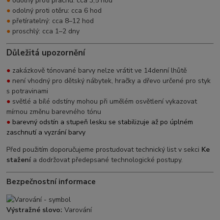
●
odolný proti prachu: cca 3,5 hod
●
odolný proti otěru: cca 6 hod
●
přetíratelný: cca 8–12 hod
●
proschlý: cca 1–2 dny
Důležitá upozornění
●
zakázkově tónované barvy nelze vrátit ve 14denní lhůtě
●
není vhodný pro dětský nábytek, hračky a dřevo určené pro styk
s potravinami
●
světlé a bílé odstíny mohou při umělém osvětlení vykazovat
mírnou změnu barevného tónu
●
barevný odstín a stupeň lesku se stabilizuje až po úplném
zaschnutí a vyzrání barvy
Před použitím doporučujeme prostudovat technický list v sekci
Ke
stažení
a dodržovat předepsané technologické postupy.
Bezpečnostní informace
Výstražné slovo:
Varování