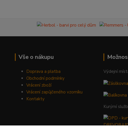
Vše o nákupu
Možnos
Doprava a platba
Výdejní míst
Obchodní podmínky
Vrácení zboží
Vrácení zapůjčeného vzorníku
Kontakty
Kurýrní služ