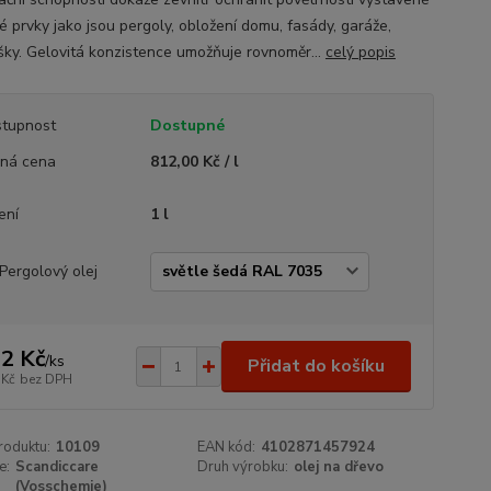
é prvky jako jsou pergoly, obložení domu, fasády, garáže,
ešky. Gelovitá konzistence umožňuje rovnoměr...
celý popis
tupnost
Dostupné
ná cena
812,00 Kč / l
ení
1 l
Pergolový olej
2 Kč
/
ks
Přidat do košíku
 Kč
bez DPH
roduktu:
10109
EAN kód:
4102871457924
e:
Scandiccare
Druh výrobku:
olej na dřevo
(Vosschemie)