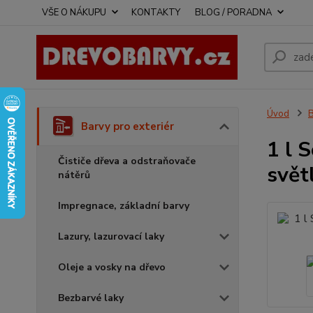
VŠE O NÁKUPU
KONTAKTY
BLOG / PORADNA
Úvod
B
Barvy pro exteriér
1 l 
Čističe dřeva a odstraňovače
svět
nátěrů
Impregnace, základní barvy
Lazury, lazurovací laky
Oleje a vosky na dřevo
Bezbarvé laky