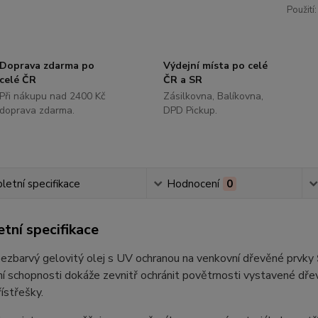
Použití:
Doprava zdarma po
Výdejní místa po celé
celé ČR
ČR a SR
Při nákupu nad 2400 Kč
Zásilkovna, Balíkovna,
doprava zdarma.
DPD Pickup.
etní specifikace
Hodnocení
0
tní specifikace
bezbarvý gelovitý olej s UV ochranou na venkovní dřevěné prvky
í schopnosti dokáže zevnitř ochránit povětrnosti vystavené dřev
řístřešky.