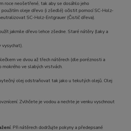
m roce neošetřené, tak aby se dosáhlo jeho
 použitím oleje dřevo (i zšedlé) očistit pomocí SC-Holz-
é neutralizovat SC-Holz-Entgrauer (Čistič dřeva).
užít jakmile dřevo lehce zšedne. Staré nátěry (laky a
 vysychat).
lečkem ve dvou až třech nátěrech (dle poréznosti a
o mokrého ve slabých vrstvách.
ytečný olej odstraňovat tak jako u tekutých olejů. Olej
vznícení. Zvlhčete je vodou a nechte je venku vyschnout
ažení
. Při nátěrech dodržujte pokyny a předepsané