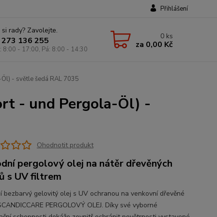
Přihlášení
 si rady? Zavolejte.
0
ks
 273 136 255
za
0,00 Kč
: 8:00 - 17:00, Pá: 8:00 - 14:30
-Öl) - světle šedá RAL 7035
ort - und Pergola-Öl) -
Ohodnotit produkt
odní pergolový olej na nátěr dřevěných
ů s UV filtrem
ní bezbarvý gelovitý olej s UV ochranou na venkovní dřevěné
 SCANDICCARE PERGOLOVÝ OLEJ. Díky své vyborné
ační schopnosti dokáže zevnitř ochránit povětrnosti vystavené