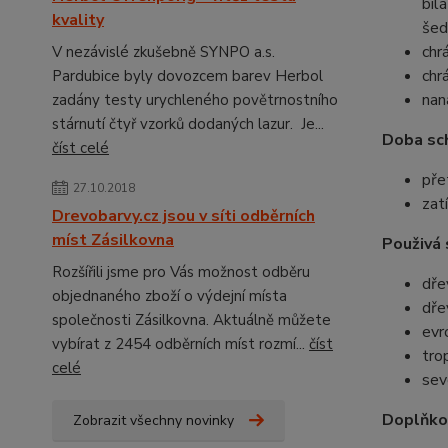
bíl
kvality
šed
chr
V nezávislé zkušebně SYNPO a.s.
chr
Pardubice byly dovozcem barev Herbol
nan
zadány testy urychleného povětrnostního
stárnutí čtyř vzorků dodaných lazur. Je...
Doba sch
číst celé
pře
27.10.2018
zat
Drevobarvy.cz jsou v síti odběrních
míst Zásilkovna
Použivá 
Rozšířili jsme pro Vás možnost odběru
dře
objednaného zboží o výdejní místa
dře
společnosti Zásilkovna. Aktuálně můžete
evr
vybírat z 2454 odběrních míst rozmí...
číst
tro
celé
sev
Doplňko
Zobrazit všechny novinky