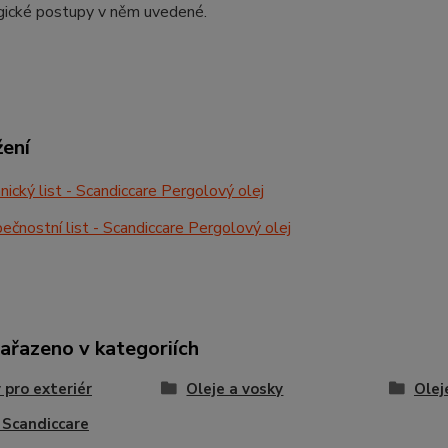
gické postupy v něm uvedené.
žení
ický list - Scandiccare Pergolový olej
čnostní list - Scandiccare Pergolový olej
zařazeno v kategoriích
 pro exteriér
Oleje a vosky
Olej
 Scandiccare