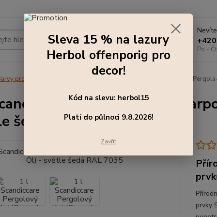
Nevíte
Sleva 15 % na lazury
Hledat
+420
Po - Čt
Herbol offenporig pro
decor!
arvy pro exteriér
1 l Scandiccare Pergolový olej (Carport - und Pergola
Kód na slevu: herbol15
Scandiccare Pergolový olej (Carp
le šedá RAL 7035
Platí do půlnoci 9.8.2026!
Zavřít
Přír
prvk
Přírod
prvky
penetr