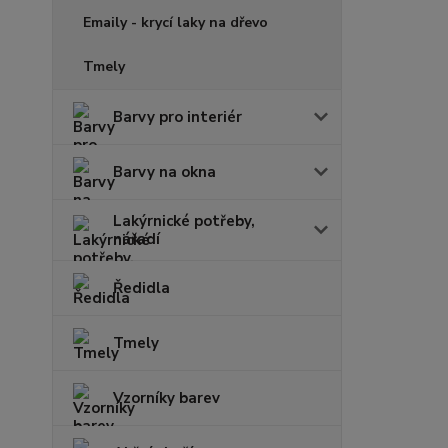
Emaily - krycí laky na dřevo
Tmely
Barvy pro interiér
Barvy na okna
Lakýrnické potřeby,
nářadí
Ředidla
Tmely
Vzorníky barev