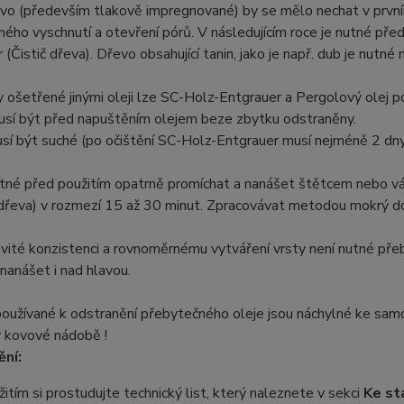
vo (především tlakově impregnované) by se mělo nechat v první
ého vyschnutí a otevření pórů. V následujícím roce je nutné před
 (Čistič dřeva). Dřevo obsahující tanin, jako je např. dub je nutn
 ošetřené jinými oleji lze SC-Holz-Entgrauer a Pergolový olej po
usí být před napuštěním olejem beze zbytku odstraněny.
í být suché (po očištění SC-Holz-Entgrauer musí nejméně 2 dny
utné před použitím opatrně promíchat a nanášet štětcem nebo vá
 dřeva) v rozmezí 15 až 30 minut. Zpracovávat metodou mokrý d
vité konzistenci a rovnoměrnému vytváření vrsty není nutné přeb
nanášet i nad hlavou.
používané k odstranění přebytečného oleje jsou náchylné ke samo
v kovové nádobě !
ní:
itím si prostudujte technický list, který naleznete v sekci
Ke st