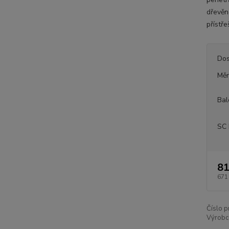
dřevěn
přístř
Dos
Měr
Bal
SC 
81
671
Číslo p
Výrobc