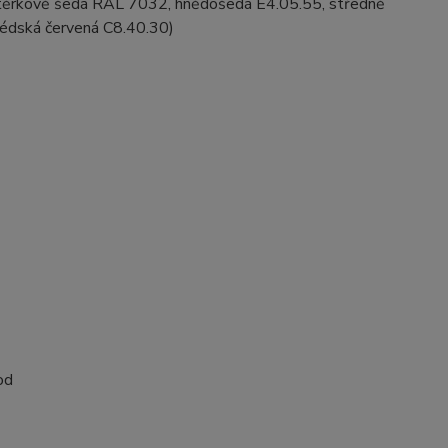
těrkově šedá RAL 7032, hnědošedá E4.05.55, středně
édská červená C8.40.30)
od