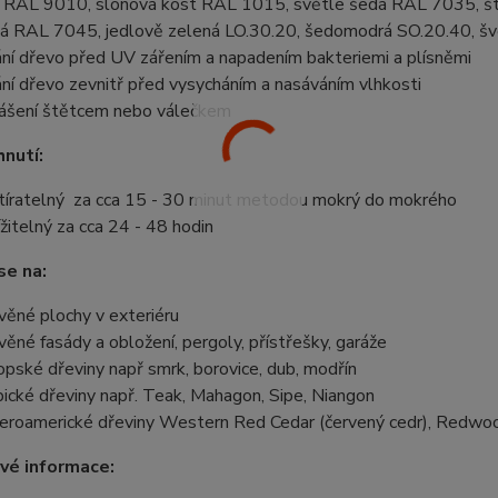
á RAL 9010, slonová kost RAL 1015, světle šedá RAL 7035, š
á RAL 7045, jedlově zelená LO.30.20, šedomodrá SO.20.40, šv
ání dřevo před UV zářením a napadením bakteriemi a plísněmi
ání dřevo zevnitř před vysycháním a nasáváním vlhkosti
ášení štětcem nebo válečkem
nutí:
tíratelný za cca 15 - 30 minut metodou mokrý do mokrého
ížitelný za cca 24 - 48 hodin
se na:
věné plochy v exteriéru
věné fasády a obložení, pergoly, přístřešky, garáže
opské dřeviny např smrk, borovice, dub, modřín
pické dřeviny např. Teak, Mahagon, Sipe, Niangon
eroamerické dřeviny Western Red Cedar (červený cedr), Redwo
vé informace: