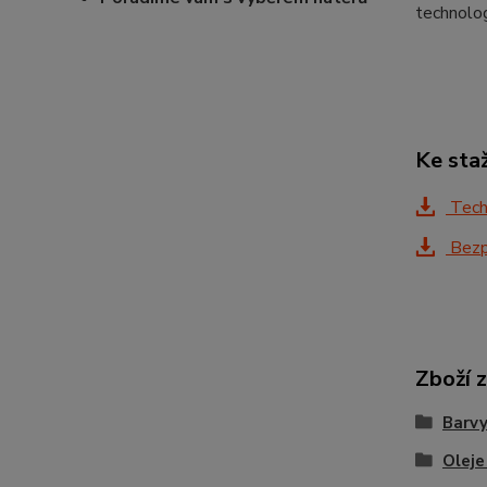
technolo
Ke sta
Techn
Bezpe
Zboží 
Barvy
Oleje