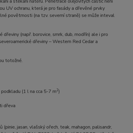
ní a stékání nátěru. Penetrace olejovitých částic není
ou UV ochranu, která je pro fasády a dřevěné prvky
ilné povětrnosti (na tzv. severní straně) se může inteval
dřeviny (např. borovice, smrk, dub, modřín) ale i pro
o severoamerické dřeviny – Western Red Cedar a
sou totožné.
2
i podkladu (1 l na cca 5-7 m
)
ti dřeva
(pinie, jasan, vlašský ořech, teak, mahagon, palisandr,