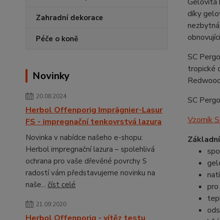
Gelovitá 
díky gelo
Zahradní dekorace
nezbytná.
obnovujíc
Péče o koně
SC Pergol
tropické 
Novinky
Redwood
20.08.2024
SC Pergol
Herbol Offenporig Imprägnier-Lasur
Vzorník S
FS - impregnační tenkovrstvá lazura
Novinka v nabídce našeho e-shopu:
Základní
Herbol impregnační lazura – spolehlivá
spo
ochrana pro vaše dřevěné povrchy S
gel
radostí vám představujeme novinku na
nat
naše...
číst celé
pro
tep
21.09.2020
ods
Herbol Offenporig - vítěz testu