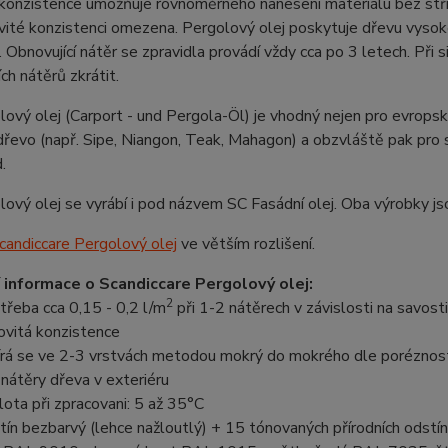
konzistence umožňuje rovnoměrného nanesení materiálu bez stříká
vité konzistenci omezena. Pergolový olej poskytuje dřevu vysok
 Obnovující nátěr se zpravidla provádí vždy cca po 3 letech. Při s
ích nátěrů zkrátit.
ový olej (Carport - und Pergola-Öl) je vhodný nejen pro evropské 
dřevo (např. Sipe, Niangon, Teak, Mahagon) a obzvláště pak pr
.
ový olej se vyrábí i pod názvem SC Fasádní olej. Oba výrobky j
candiccare Pergolový olej
ve větším rozlišení.
 informace o Scandiccare Pergolový olej:
2
třeba cca 0,15 - 0,2 l/m
při 1-2 nátěrech v závislosti na savost
ovitá konzistence
írá se ve 2-3 vrstvách metodou mokrý do mokrého dle poréznos
 nátěry dřeva v exteriéru
lota při zpracovani: 5 až 35°C
tín bezbarvý (lehce nažloutlý) + 15 tónovaných přírodních odstínů 