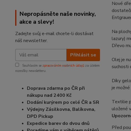
Nové dře
dostatečn
Nepropásněte naše novinky,
Entgrauer
akce a slevy!
Na plochy
Zadejte svůj e-mail chcete-li dostávat
lazury) m
náš newsletter.
Dřevo mus
Přihlásit se
Olej je n
Souhlasím se
zpracováním osobních údajů
za účelem
suchosti
rozesílky newsletteru.
Díky gelo
je možné 
Doprava zdarma po ČR při
nákupu nad 2400 Kč
Textilie 
Dodání kurýrem po celé ČR a SR
uložené 
Výdejny Zásilkovna, Balíkovna,
Upozorně
DPD Pickup
Expedice barev do dvou dnů
Před použ
Poradíme vám s výběrem nátěrů