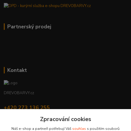
Partnerský prodej
Kontakt
DREVOBARVY.cz
+420 273 136 255
Po - Čt: 8:00 - 17:00, Pá: 8:00 - 14:30
Zpracování cookies
info@drevobarvy.cz
Náš e-shop a partneři potřebují Váš
souhlas
s použitím souborů