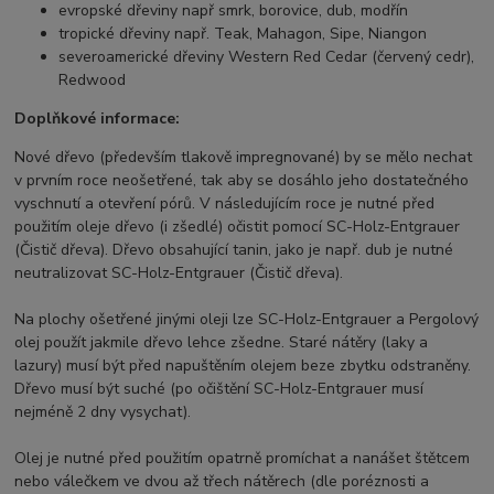
evropské dřeviny např smrk, borovice, dub, modřín
tropické dřeviny např. Teak, Mahagon, Sipe, Niangon
severoamerické dřeviny Western Red Cedar (červený cedr),
Redwood
Doplňkové informace:
Nové dřevo (především tlakově impregnované) by se mělo nechat
v prvním roce neošetřené, tak aby se dosáhlo jeho dostatečného
vyschnutí a otevření pórů. V následujícím roce je nutné před
použitím oleje dřevo (i zšedlé) očistit pomocí SC-Holz-Entgrauer
(Čistič dřeva). Dřevo obsahující tanin, jako je např. dub je nutné
neutralizovat SC-Holz-Entgrauer (Čistič dřeva).
Na plochy ošetřené jinými oleji lze SC-Holz-Entgrauer a Pergolový
olej použít jakmile dřevo lehce zšedne. Staré nátěry (laky a
lazury) musí být před napuštěním olejem beze zbytku odstraněny.
Dřevo musí být suché (po očištění SC-Holz-Entgrauer musí
nejméně 2 dny vysychat).
Olej je nutné před použitím opatrně promíchat a nanášet štětcem
nebo válečkem ve dvou až třech nátěrech (dle poréznosti a