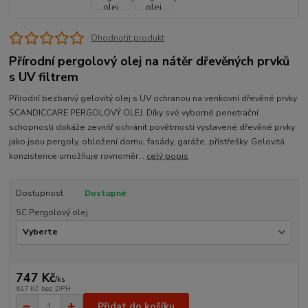
Ohodnotit produkt
Přírodní pergolový olej na nátěr dřevěných prvků
s UV filtrem
Přírodní bezbarvý gelovitý olej s UV ochranou na venkovní dřevěné prvky
SCANDICCARE PERGOLOVÝ OLEJ. Díky své vyborné penetrační
schopnosti dokáže zevnitř ochránit povětrnosti vystavené dřevěné prvky
jako jsou pergoly, obložení domu, fasády, garáže, přístřešky. Gelovitá
konzistence umožňuje rovnoměr...
celý popis
Dostupnost
Dostupné
SC Pergolový olej
747 Kč
/
ks
617 Kč
bez DPH
Přidat do košíku