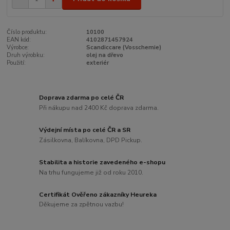
Číslo produktu:
10100
EAN kód:
4102871457924
Výrobce:
Scandiccare (Vosschemie)
Druh výrobku:
olej na dřevo
Použití:
exteriér
Doprava zdarma po celé ČR
Při nákupu nad 2400 Kč doprava zdarma.
Výdejní místa po celé ČR a SR
Zásilkovna, Balíkovna, DPD Pickup.
Stabilita a historie zavedeného e-shopu
Na trhu fungujeme již od roku 2010.
Certifikát Ověřeno zákazníky Heureka
Děkujeme za zpětnou vazbu!