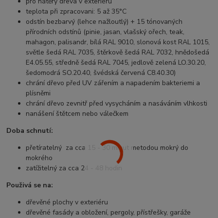
pro nátěry dřeva v exteriéru
teplota při zpracovani: 5 až 35°C
odstín bezbarvý (lehce nažloutlý) + 15 tónovaných
přírodních odstínů (pinie, jasan, vlašský ořech, teak,
mahagon, palisandr, bílá RAL 9010, slonová kost RAL 1015,
světle šedá RAL 7035, štěrkově šedá RAL 7032, hnědošedá
E4.05.55, středně šedá RAL 7045, jedlově zelená LO.30.20,
šedomodrá SO.20.40, švédská červená C8.40.30)
chrání dřevo před UV zářením a napadením bakteriemi a
plísněmi
chrání dřevo zevnitř před vysycháním a nasáváním vlhkosti
nanášení štětcem nebo válečkem
Doba schnutí:
přetíratelný za cca 15 - 30 minut metodou mokrý do
mokrého
zatížitelný za cca 24 - 48 hodin
Použivá se na:
dřevěné plochy v exteriéru
dřevěné fasády a obložení, pergoly, přístřešky, garáže