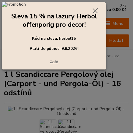
0
ks
+420 273 136 255
za
0,00 Kč
Po - Čt: 8:00 - 17:00, Pá: 8:00 - 14:30
Sleva 15 % na lazury Herbol
offenporig pro decor!
Menu
Kód na slevu: herbol15
Hledat
Platí do půlnoci 9.8.2026!
Úvod
Barvy pro exteriér
1 l Scandiccare Pergolový olej (Carport - und
Pergola-Öl) - 16 odstínů
Zavřít
1 l Scandiccare Pergolový olej
(Carport - und Pergola-Öl) - 16
odstínů