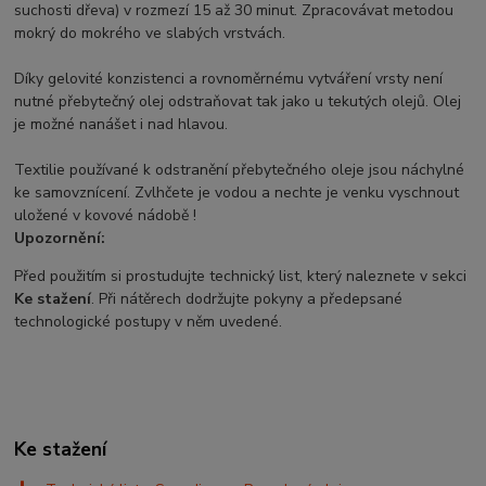
suchosti dřeva) v rozmezí 15 až 30 minut. Zpracovávat metodou
mokrý do mokrého ve slabých vrstvách.
Díky gelovité konzistenci a rovnoměrnému vytváření vrsty není
nutné přebytečný olej odstraňovat tak jako u tekutých olejů. Olej
je možné nanášet i nad hlavou.
Textilie používané k odstranění přebytečného oleje jsou náchylné
ke samovznícení. Zvlhčete je vodou a nechte je venku vyschnout
uložené v kovové nádobě !
Upozornění:
Před použitím si prostudujte technický list, který naleznete v sekci
Ke stažení
. Při nátěrech dodržujte pokyny a předepsané
technologické postupy v něm uvedené.
Ke stažení