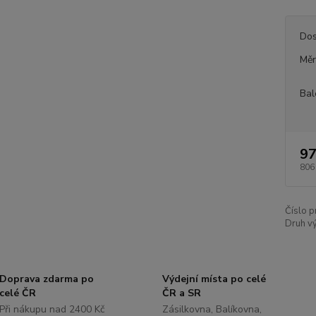
Dos
Měr
Bal
97
806
Číslo p
Druh v
Doprava zdarma po
Výdejní místa po celé
celé ČR
ČR a SR
Při nákupu nad 2400 Kč
Zásilkovna, Balíkovna,