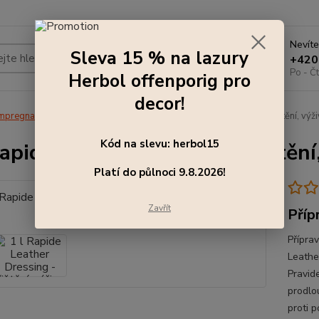
Nevíte
Sleva 15 % na lazury
Hledat
+420
Po - Čt
Herbol offenporig pro
decor!
mpregnace a ochrana oblečení
1 l Rapide Leather Dressing - čištění, výž
Kód na slevu: herbol15
Rapide Leather Dressing - čištění
Platí do půlnoci 9.8.2026!
Zavřít
Příp
Přípra
Leather
Pravid
prodlou
proti p