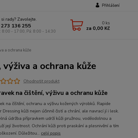
Přihlášení
 si rady? Zavolejte.
0
ks
 273 136 255
za
0,00 Kč
: 8:00 - 17:00, Pá: 8:00 - 14:30
iva a ochrana kůže
, výživa a ochrana kůže
Ohodnotit produkt
ravek na čištění, výživu a ochranu kůže
vek na číštění, ochranu a výživu kožených výrobků. Rapide
 Dressing kůži nejen účinně čistí a chrání, ale navrací jí i lesk.
elná údržba přípravkem udrží kůži pružnou, voděodolnou a
ží její životnost. Ochrání kůži proti praskání a plesnivění a tím
oškození. Důležitou...
celý popis