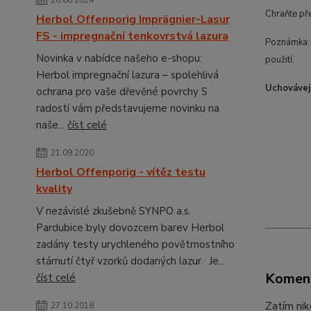
20.08.2024
Chraňte př
Herbol Offenporig Imprägnier-Lasur
FS - impregnační tenkovrstvá lazura
Poznámka: 
Novinka v nabídce našeho e-shopu:
použití.
Herbol impregnační lazura – spolehlivá
Uchovávej
ochrana pro vaše dřevěné povrchy S
radostí vám představujeme novinku na
naše...
číst celé
21.09.2020
Herbol Offenporig - vítěz testu
kvality
V nezávislé zkušebně SYNPO a.s.
Pardubice byly dovozcem barev Herbol
zadány testy urychleného povětrnostního
stárnutí čtyř vzorků dodaných lazur. Je...
Komen
číst celé
Zatím nik
27.10.2018