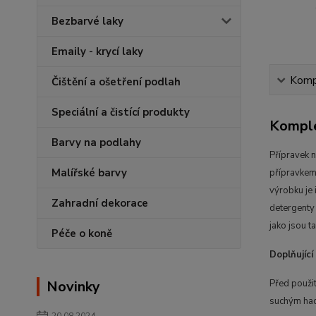
Bezbarvé laky
Emaily - krycí laky
Kompl
Čištění a ošetření podlah
Speciální a čistící produkty
Komple
Barvy na podlahy
Přípravek n
Malířské barvy
přípravkem 
výrobku je 
Zahradní dekorace
detergenty 
jako jsou t
Péče o koně
Doplňující
Novinky
Před použit
suchým hadř