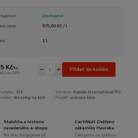
tupnost
Dostupné
ná cena
975,00 Kč / l
ení
1 l
5 Kč
/
ks
Přidat do košíku
 Kč
bez DPH
roduktu:
415
Výrobce:
Rapide International B.V.
ýrobku:
dressing na kůži
Použití:
ochrana kůže
Stabilita a historie
Certifikát Ověřeno
zavedeného e-shopu
zákazníky Heureka
Na trhu fungujeme již
Děkujeme za zpětnou