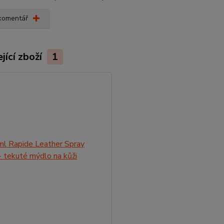
 komentář
jící zboží
1