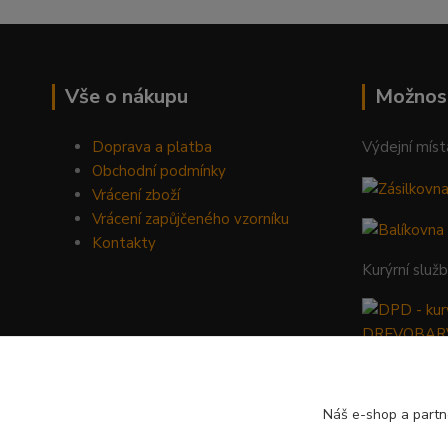
Vše o nákupu
Možnos
Doprava a platba
Výdejní míst
Obchodní podmínky
Vrácení zboží
Vrácení zapůjčeného vzorníku
Kontakty
Kurýrní služ
Náš e-shop a partn