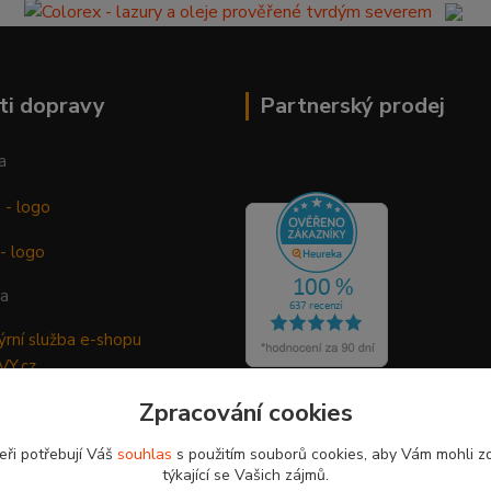
ti dopravy
Partnerský prodej
a
ba
Zpracování cookies
eři potřebují Váš
souhlas
s použitím souborů cookies, aby Vám mohli z
týkající se Vašich zájmů.