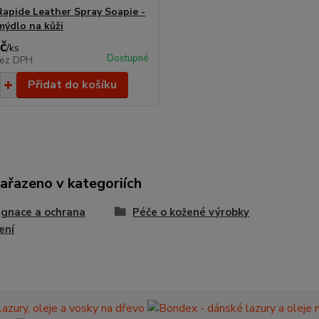
Rapide Leather Spray Soapie -
mýdlo na kůži
č
/
ks
Dostupné
ez DPH
Přidat do košíku
zařazeno v kategoriích
gnace a ochrana
Péče o kožené výrobky
ení