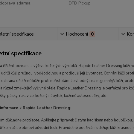
doprava zdarma.
DPD Pickup.
etní specifikace
Hodnocení
0
Ko
tní specifikace
a číštění, ochranu a výživu kožených výrobků. Rapide Leather Dressing kůži nejen
udrží kůži pružnou, voděodolnou a prodlouží její životnost. Ochrání kůži proti
i ochrana ošetřené kůže proti nečistotám. Je vhodný i na nejjemnější kůži, p
a různé změkčující výživné oleje. Rapide Leather Dressing je perfektní pro k
ašky, pásky, rukavice, kožený nábytek, kožené autosedačky, atd.
 informace k Rapide Leather Dressing:
ím důkladně protřepte. Aplikujte přípravek čistým hadříkem nebo houbičkou, d
íkem až se obnoví původní lesk. Pravidelné používání udržuje kůži krásnou, 