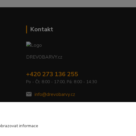
Kontakt
DREVOBARVY.cz
+420 273 136 255
Po - Čt: 8:00 - 17:00, Pá: 8:00 - 14:30
info@drevobarvy.cz
obrazovat informace