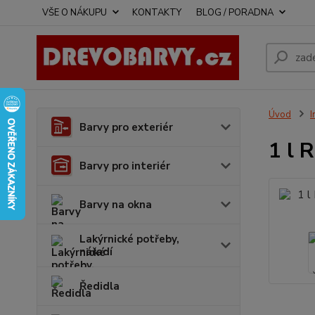
VŠE O NÁKUPU
KONTAKTY
BLOG / PORADNA
Úvod
I
Barvy pro exteriér
1 l 
Barvy pro interiér
Barvy na okna
Lakýrnické potřeby,
nářadí
Ředidla