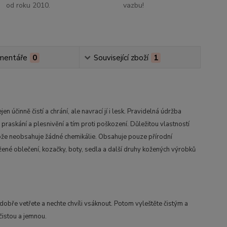
od roku 2010.
vazbu!
mentáře
0
Související zboží
1
 účinně čistí a chrání, ale navrací jí i lesk. Pravidelná údržba
 praskání a plesnivění a tím proti poškození. Důležitou vlastností
rotože neobsahuje žádné chemikálie. Obsahuje pouze přírodní
ožené oblečení, kozačky, boty, sedla a další druhy kožených výrobků
obře vetřete a nechte chvíli vsáknout. Potom vyleštěte čistým a
čistou a jemnou.