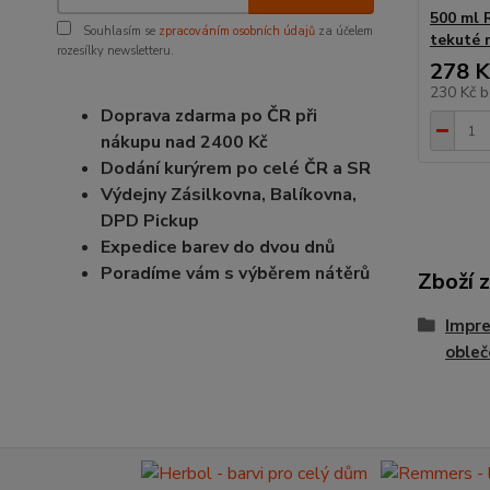
500 ml 
Souhlasím se
zpracováním osobních údajů
za účelem
tekuté 
rozesílky newsletteru.
278 K
230 Kč
b
Doprava zdarma po ČR při
nákupu nad 2400 Kč
Dodání kurýrem po celé ČR a SR
Výdejny Zásilkovna, Balíkovna,
DPD Pickup
Expedice barev do dvou dnů
Poradíme vám s výběrem nátěrů
Zboží 
Impre
obleč