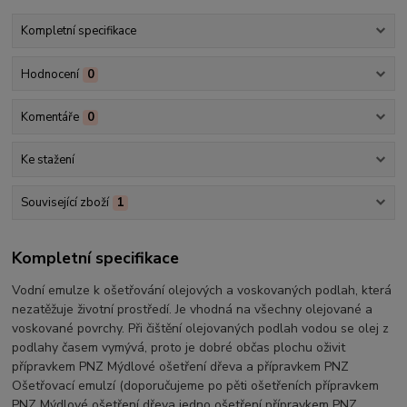
Kompletní specifikace
Hodnocení
0
Komentáře
0
Ke stažení
Související zboží
1
Kompletní specifikace
Vodní emulze k ošetřování olejových a voskovaných podlah, která
nezatěžuje životní prostředí.
Je vhodná na všechny olejované a
voskované povrchy. Při čištění olejovaných podlah vodou se olej z
podlahy časem vymývá, proto je dobré občas plochu oživit
přípravkem PNZ Mýdlové ošetření dřeva a přípravkem PNZ
Ošetřovací emulzí (doporučujeme po pěti ošetřeních přípravkem
PNZ Mýdlové ošetření dřeva jedno ošetření přípravkem PNZ