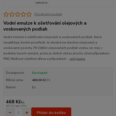
Ohodnotit produkt
Vodní emulze k ošetřování olejových a
voskovaných podlah
Vodní emulze k ošetřování olejových a voskovaných podlah, která
nezatěžuje životní prostředí. Je vhodná na všechny olejované a
voskované povrchy. Při čištění olejovaných podlah vodou se olej z
podlahy časem vymývá, proto je dobré občas plochu oživit přípravkem
PNZ Mýdlové ošetření dřeva a přípravkem...
celý popis
Dostupnost
Dostupné
Měrná cena
468,00 Kč / l
Balení
1 l
468 Kč
/
ks
387 Kč
bez DPH
Přidat do košíku