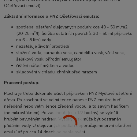
Ošetřovací emulzí).
Základní informace o PNZ Ošetřovací emulze:
spotřeba: ošetření olejovaných podlah: cca 40 - 50 ml/m2
2
(20-25 m
/l), ůdržba ostatních povrchů: 30 – 50 ml přípravku
na 6 – 8 litrů vody
nezatěžuje životní prostředí
složení:
voda, carnauba vosk, candelilla vosk, včelí vosk,
šelakový vosk, přírodní emulgátor
čištění nářadí mýdlem a vodou
skladování v chladu, chránit před mrazem
Pracovní postup:
Plochu je třeba dokonale očistit přípravkem PNZ Mýdlové ošetření
dřeva. Po zaschnutí se velmi tence nanese PNZ emulze buď
neředěná nebo velmi lehce zředěná vodou, a to savým hadříkem
(ne mikrovláknem). Po zaschnutí (cca 1/2 hodiny) se vyleští
hrubým bavlněným hadrem. Vysoký lesk může být odstraněn
přidáním vody. U olejovaných podlah doporučujeme první ošetření
emulzí až po cca 14 dnech po naolejování.