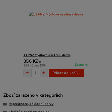
1 l PNZ Mýdlové ošetření dřeva
356 Kč
/
ks
Dostupné
294 Kč
bez DPH
Přidat do košíku
Zboží zařazeno v kategoriích
Impregnace, základní barvy
Čištění a ošetření podlah