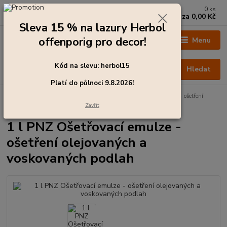
0
ks
+420 273 136 255
za
0,00 Kč
Po - Čt: 8:00 - 17:00, Pá: 8:00 - 14:30
Sleva 15 % na lazury Herbol
offenporig pro decor!
Menu
Kód na slevu: herbol15
Hledat
Platí do půlnoci 9.8.2026!
Úvod
Čištění a ošetření podlah
1 l PNZ Ošetřovací emulze - ošetření
olejovaných a voskovaných podlah
Zavřít
1 l PNZ Ošetřovací emulze -
ošetření olejovaných a
voskovaných podlah