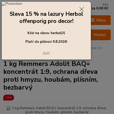
0
ks
+420 273 136 255
za
0,00 Kč
Po - Čt: 8:00 - 17:00, Pá: 8:00 - 14:30
Sleva 15 % na lazury Herbol
offenporig pro decor!
Menu
Kód na slevu: herbol15
Hledat
Platí do půlnoci 9.8.2026!
Úvod
Barvy pro exteriér
1 kg Remmers Adolit BAQ+ koncentrát 1:9,
ochrana dřeva proti hmyzu, houbám, plísním, bezbarvý
Zavřít
1 kg Remmers Adolit BAQ+
koncentrát 1:9, ochrana dřeva
proti hmyzu, houbám, plísním,
bezbarvý
Akce