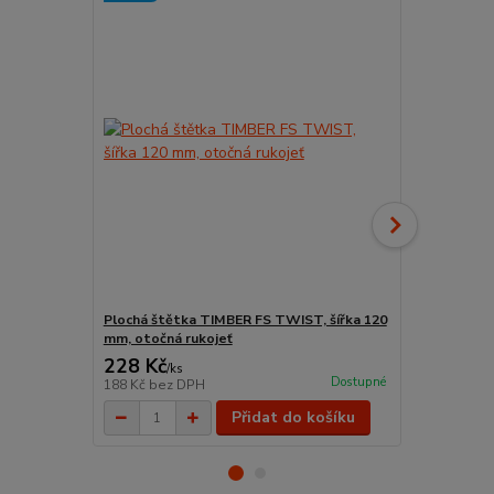
Plochá štětka TIMBER FS TWIST, šířka 120
Nádoba na b
mm, otočná rukojeť
228 Kč
96 Kč
/
ks
/
ks
Dostupné
188 Kč
bez DPH
79 Kč
bez D
Přidat do košíku