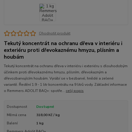
Ohodnotit produkt
Tekutý koncentrát na ochranu dřeva v interiéru i
exteriéru proti dřevokaznému hmyzu, plísním a
houbám
Tekutý koncentrát na ochranu dřeva v interiéru i exteriéru s dlouhodobým
účinkem proti dřevokaznému hmyzu, plísním, dřevokazným a
dřevozbarvujícím houbám. Vyrábí se v bezbarvé, hnědé a zelené
variantě. Ředění 1:9 - 1 litr koncentrátu na 9 litrů vody. Základní informace
o Remmers ADOLIT BAQ+: spotře...
celý popis
Dostupnost
Dostupné
Měrná cena
318,00 Kč / kg
Balení
1 kg
Remmers Adolit BAQ+