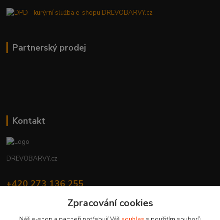
Partnerský prodej
Kontakt
DREVOBARVY.cz
+420 273 136 255
Po - Čt: 8:00 - 17:00, Pá: 8:00 - 14:30
Zpracování cookies
info@drevobarvy.cz
Náš e-shop a partneři potřebují Váš
souhlas
s použitím souborů