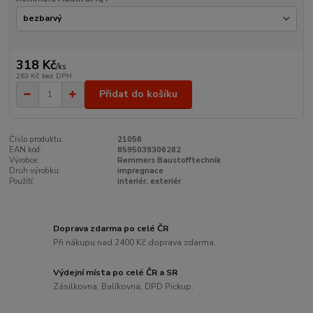
318 Kč
/
ks
263 Kč
bez DPH
Přidat do košíku
Číslo produktu:
21056
EAN kód:
8595039306282
Výrobce:
Remmers Baustofftechnik
Druh výrobku:
impregnace
Použití:
interiér, exteriér
Doprava zdarma po celé ČR
Při nákupu nad 2400 Kč doprava zdarma.
Výdejní místa po celé ČR a SR
Zásilkovna, Balíkovna, DPD Pickup.