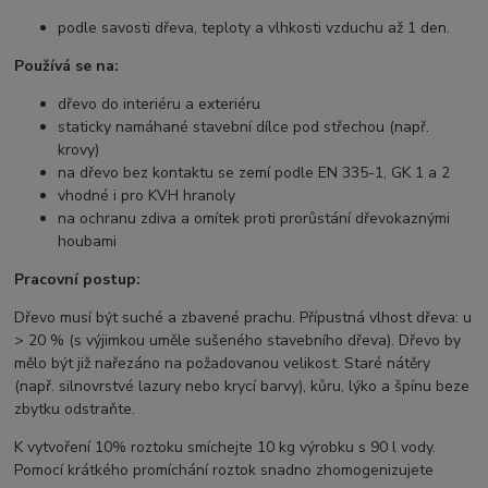
podle savosti dřeva, teploty a vlhkosti vzduchu až 1 den.
Používá se na:
dřevo do interiéru a exteriéru
staticky namáhané stavební dílce pod střechou (např.
krovy)
na dřevo bez kontaktu se zemí podle EN 335-1, GK 1 a 2
vhodné i pro KVH hranoly
na ochranu zdiva a omítek proti prorůstání dřevokaznými
houbami
Pracovní postup:
Dřevo musí být suché a zbavené prachu. Přípustná vlhost dřeva: u
> 20 % (s výjimkou uměle sušeného stavebního dřeva). Dřevo by
mělo být již nařezáno na požadovanou velikost. Staré nátěry
(např. silnovrstvé lazury nebo krycí barvy), kůru, lýko a špínu beze
zbytku odstraňte.
K vytvoření 10% roztoku smíchejte 10 kg výrobku s 90 l vody.
Pomocí krátkého promíchání roztok snadno zhomogenizujete