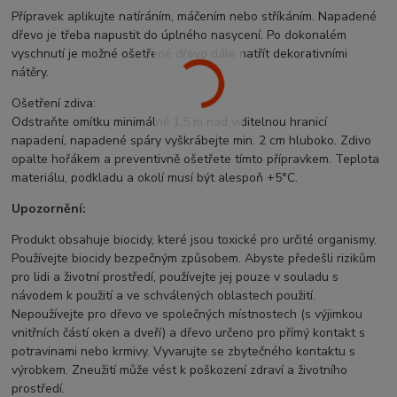
Přípravek aplikujte natíráním, máčením nebo stříkáním. Napadené
dřevo je třeba napustit do úplného nasycení. Po dokonalém
vyschnutí je možné ošetřené dřevo dále natřít dekorativními
nátěry.
Ošetření zdiva:
Odstraňte omítku minimálně 1,5 m nad viditelnou hranicí
napadení, napadené spáry vyškrábejte min. 2 cm hluboko. Zdivo
opalte hořákem a preventivně ošetřete tímto přípravkem. Teplota
materiálu, podkladu a okolí musí být alespoň +5°C.
Upozornění:
Produkt obsahuje biocidy, které jsou toxické pro určité organismy.
Používejte biocidy bezpečným způsobem. Abyste předešli rizikům
pro lidi a životní prostředí, používejte jej pouze v souladu s
návodem k použití a ve schválených oblastech použití.
Nepoužívejte pro dřevo ve společných místnostech (s výjimkou
vnitřních částí oken a dveří) a dřevo určeno pro přímý kontakt s
potravinami nebo krmivy. Vyvarujte se zbytečného kontaktu s
výrobkem. Zneužití může vést k poškození zdraví a životního
prostředí.