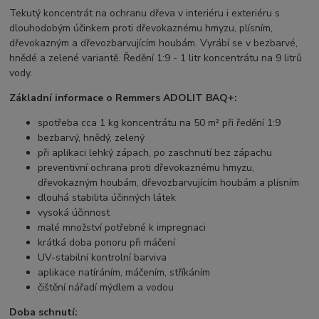
Tekutý koncentrát na ochranu dřeva v interiéru i exteriéru s
dlouhodobým účinkem proti dřevokaznému hmyzu, plísním,
dřevokazným a dřevozbarvujícím houbám. Vyrábí se v bezbarvé,
hnědé a zelené variantě. Ředění 1:9 - 1 litr koncentrátu na 9 litrů
vody.
Základní informace o Remmers ADOLIT BAQ+:
spotřeba cca 1 kg koncentrátu na 50 m² při ředění 1:9
bezbarvý, hnědý, zelený
při aplikaci lehký zápach, po zaschnutí bez zápachu
preventivní ochrana proti dřevokaznému hmyzu,
dřevokazným houbám, dřevozbarvujícím houbám a plísním
dlouhá stabilita účinných látek
vysoká účinnost
malé množství potřebné k impregnaci
krátká doba ponoru při máčení
UV-stabilní kontrolní barviva
aplikace natíráním, máčením, stříkáním
čištění nářadí mýdlem a vodou
Doba schnutí: