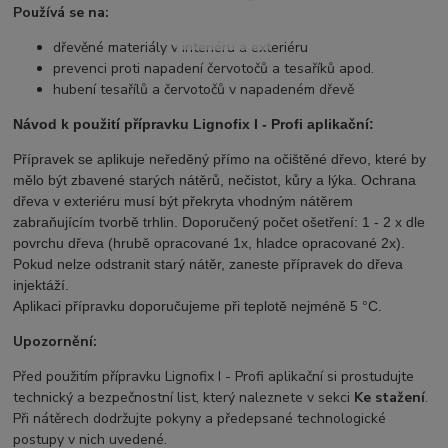
Používá se na:
dřevěné materiály v interiéru a exteriéru
prevenci proti napadení červotočů a tesaříků apod.
hubení tesařílů a červotočů v napadeném dřevě
Návod k použití přípravku Lignofix I - Profi aplikační:
Přípravek se aplikuje neředěný přímo na očištěné dřevo, které by
mělo být zbavené starých nátěrů, nečistot, kůry a lýka. Ochrana
dřeva v exteriéru musí být překryta vhodným nátěrem
zabraňujícím tvorbě trhlin. Doporučený počet ošetření: 1 - 2 x dle
povrchu dřeva (hrubě opracované 1x, hladce opracované 2x).
Pokud nelze odstranit starý nátěr, zaneste přípravek do dřeva
injektáží.
Aplikaci přípravku doporučujeme při teplotě nejméně 5 °C.
Upozornění:
Před použitím přípravku Lignofix I - Profi aplikační si prostudujte
technický a bezpečnostní list, který naleznete v sekci
Ke stažení
.
Při nátěrech dodržujte pokyny a předepsané technologické
postupy v nich uvedené.