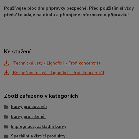
Používejte biocidní přípravky bezpečně. Před použitím si vždy
přečtěte údaje na obalu a připojené informace o přípravku!
Ke stažení
Technické listy - Lignofix I - Profi koncentrát
Bezpečnostní list - Lignofix I - Profi koncentrát
Zboží zařazeno v kategoriích
Barvy pro exteriér
Barvy pro interiér
Impregnace, základní barvy
Speciální a čistící produkty