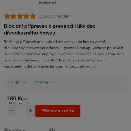
Ohodnotit produkt
Biocidní přípravek k prevenci i likvidaci
dřevokazného hmyzu
Bezbarvý přípravek pro likvidaci dřevokazného hmyzu včetně
dlouhodobé preventivní ochrany. Lignofix I-Profi aplikační se používá k
preventivní povrchové impregnaci dřeva a materiálů na bázi dřeva proti
dřevokaznému hmyzu (červotoč, tesařík) a k ošetření dřeva již
napadeného dřevokazným hmyzem v inte...
celý popis
Dostupnost
Dostupné
380 Kč
/
ks
314 Kč
bez DPH
Přidat do košíku
Číslo produktu:
241