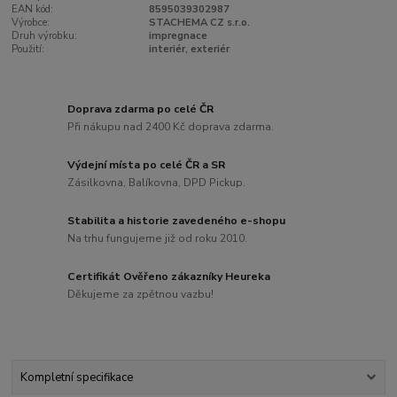
EAN kód:
8595039302987
Výrobce:
STACHEMA CZ s.r.o.
Druh výrobku:
impregnace
Použití:
interiér, exteriér
Doprava zdarma po celé ČR
Při nákupu nad 2400 Kč doprava zdarma.
Výdejní místa po celé ČR a SR
Zásilkovna, Balíkovna, DPD Pickup.
Stabilita a historie zavedeného e-shopu
Na trhu fungujeme již od roku 2010.
Certifikát Ověřeno zákazníky Heureka
Děkujeme za zpětnou vazbu!
Kompletní specifikace