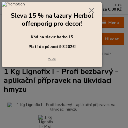
0
ks
+420 273 136 255
za
0,00 Kč
Po - Čt: 8:00 - 17:00, Pá: 8:00 - 14:30
Sleva 15 % na lazury Herbol
offenporig pro decor!
Menu
Kód na slevu: herbol15
Hledat
Platí do půlnoci 9.8.2026!
Úvod
Barvy pro exteriér
1 Kg Lignofix I - Profi bezbarvý - aplikační
přípravek na likvidaci hmyzu
Zavřít
1 Kg Lignofix I - Profi bezbarvý -
aplikační přípravek na likvidaci
hmyzu