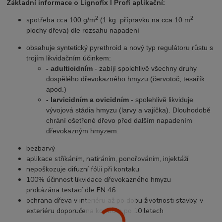
Základní informace o Lignofix I Profi aplikační:
2
2
spotřeba cca
100 g/m
(1 kg přípravku na cca 10 m
plochy dřeva) dle rozsahu napadení
obsahuje syntetický pyrethroid a nový typ regulátoru růstu s
trojím likvidačním účinkem:
- adulticidním
- zabíjí spolehlivě všechny druhy
dospělého dřevokazného hmyzu (červotoč, tesařík
apod.)
- larvicidním a ovicidním
- spolehlivě likviduje
vývojová stádia hmyzu (larvy a vajíčka). Dlouhodobě
chrání ošetřené dřevo před dalším napadením
dřevokazným hmyzem.
bezbarvý
aplikace stříkáním, natíráním, ponořováním, injektáží
nepoškozuje difuzní fólii při kontaku
100% účinnost likvidace dřevokazného hmyzu
prokázána testací dle EN 46
ochrana dřeva v interiéru až po dobu životnosti stavby, v
exteriéru doporučena kontrola po 10 letech