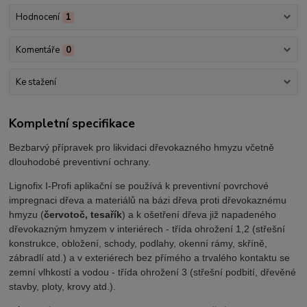
Hodnocení
1
Komentáře
0
Ke stažení
Kompletní specifikace
Bezbarvý přípravek pro likvidaci dřevokazného hmyzu včetně
dlouhodobé preventivní ochrany.
Lignofix I-Profi aplikační se používá k preventivní povrchové
impregnaci dřeva a materiálů na bázi dřeva proti dřevokaznému
hmyzu (
červotoč, tesařík
) a k ošetření dřeva již napadeného
dřevokazným hmyzem v interiérech - třída ohrožení 1,2 (střešní
konstrukce, obložení, schody, podlahy, okenní rámy, skříně,
zábradlí atd.) a v exteriérech bez přímého a trvalého kontaktu se
zemní vlhkostí a vodou - třída ohrožení 3 (střešní podbití, dřevěné
stavby, ploty, krovy atd.).