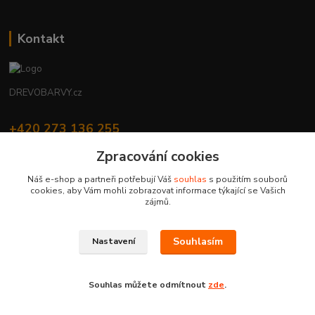
Kontakt
DREVOBARVY.cz
+420 273 136 255
Po - Čt: 8:00 - 17:00, Pá: 8:00 - 14:30
Zpracování cookies
info@drevobarvy.cz
Náš e-shop a partneři potřebují Váš
souhlas
s použitím souborů
cookies, aby Vám mohli zobrazovat informace týkající se Vašich
zájmů.
Souhlasím
Nastavení
DREVOBARVY.cz | Copyright © 2019 H-Color s.r.o. | všechna práva vyhrazena
Vytvořeno na
Eshop-rychle.cz
Souhlas můžete odmítnout
zde
.