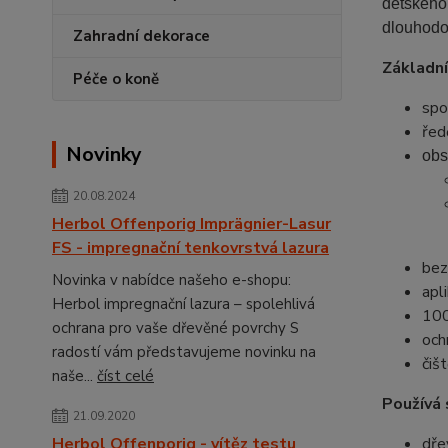
dětského 
dlouhodo
Zahradní dekorace
Základní
Péče o koně
spo
řed
Novinky
obs
20.08.2024
Herbol Offenporig Imprägnier-Lasur
FS - impregnační tenkovrstvá lazura
bez
Novinka v nabídce našeho e-shopu:
apl
Herbol impregnační lazura – spolehlivá
100
ochrana pro vaše dřevěné povrchy S
och
radostí vám představujeme novinku na
čiš
naše...
číst celé
Používá 
21.09.2020
Herbol Offenporig - vítěz testu
dře