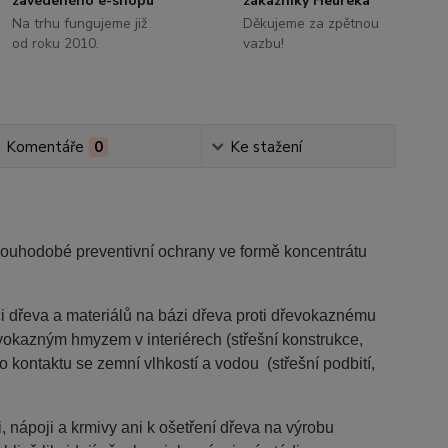
zavedeného e-shopu
zákazníky Heureka
Na trhu fungujeme již
Děkujeme za zpětnou
od roku 2010.
vazbu!
Komentáře
0
Ke stažení
louhodobé preventivní ochrany ve formě koncentrátu
ci dřeva a materiálů na bázi dřeva proti dřevokaznému
evokazným hmyzem v interiérech (střešní konstrukce,
o kontaktu se zemní vlhkostí a vodou (střešní podbití,
, nápoji a krmivy ani k ošetření dřeva na výrobu