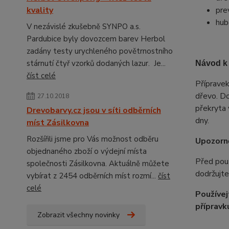
kvality
pre
hub
V nezávislé zkušebně SYNPO a.s.
Pardubice byly dovozcem barev Herbol
zadány testy urychleného povětrnostního
stárnutí čtyř vzorků dodaných lazur. Je...
Návod k 
číst celé
Přípravek
dřevo. Do
27.10.2018
překryta 
Drevobarvy.cz jsou v síti odběrních
dny.
míst Zásilkovna
Rozšířili jsme pro Vás možnost odběru
Upozorně
objednaného zboží o výdejní místa
Před použ
společnosti Zásilkovna. Aktuálně můžete
dodržujt
vybírat z 2454 odběrních míst rozmí...
číst
celé
Používej
přípravk
Zobrazit všechny novinky