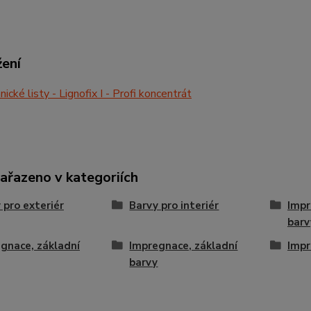
žení
ické listy - Lignofix I - Profi koncentrát
zařazeno v kategoriích
 pro exteriér
Barvy pro interiér
Impr
barv
gnace, základní
Impregnace, základní
Impr
barvy