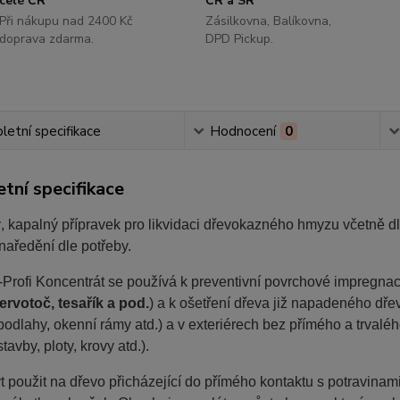
celé ČR
ČR a SR
Při nákupu nad 2400 Kč
Zásilkovna, Balíkovna,
doprava zdarma.
DPD Pickup.
etní specifikace
Hodnocení
0
tní specifikace
, kapalný přípravek pro likvidaci dřevokazného hmyzu včetně d
naředění dle potřeby.
I-Profi Koncentrát se používá k preventivní povrchové impregna
ervotoč, tesařík a pod.
) a k ošetření dřeva již napadeného dř
odlahy, okenní rámy atd.) a v exteriérech bez přímého a trvaléh
tavby, ploty, krovy atd.).
 použit na dřevo přicházející do přímého kontaktu s potravinami