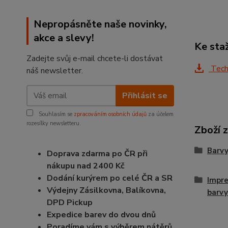
Nepropásněte naše novinky,
akce a slevy!
Ke sta
Zadejte svůj e-mail chcete-li dostávat
Techn
náš newsletter.
Přihlásit se
Souhlasím se
zpracováním osobních údajů
za účelem
rozesílky newsletteru.
Zboží 
Barvy
Doprava zdarma po ČR při
nákupu nad 2400 Kč
Dodání kurýrem po celé ČR a SR
Impre
Výdejny Zásilkovna, Balíkovna,
barvy
DPD Pickup
Expedice barev do dvou dnů
Poradíme vám s výběrem nátěrů