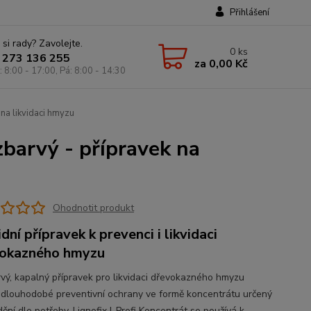
Přihlášení
 si rady? Zavolejte.
0
ks
 273 136 255
za
0,00 Kč
: 8:00 - 17:00, Pá: 8:00 - 14:30
 na likvidaci hmyzu
zbarvý - přípravek na
Ohodnotit produkt
dní přípravek k prevenci i likvidaci
okazného hmyzu
vý, kapalný přípravek pro likvidaci dřevokazného hmyzu
 dlouhodobé preventivní ochrany ve formě koncentrátu určený
ění dle potřeby. Lignofix I-Profi Koncentrát se používá k