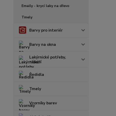
Emaily - krycí laky na dřevo
Tmely
Barvy pro interiér
Barvy na okna
Lakýrnické potřeby,
nářadí
Ředidla
Tmely
Vzorníky barev