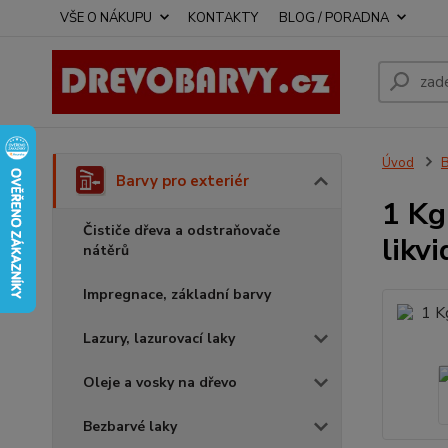
VŠE O NÁKUPU
KONTAKTY
BLOG / PORADNA
Úvod
B
Barvy pro exteriér
1 Kg
Čističe dřeva a odstraňovače
likv
nátěrů
Impregnace, základní barvy
Lazury, lazurovací laky
Oleje a vosky na dřevo
Bezbarvé laky