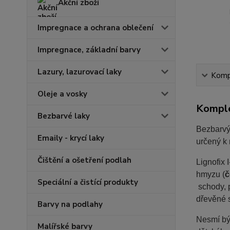
Akční zboží
Impregnace a ochrana oblečení
Impregnace, základní barvy
Lazury, lazurovací laky
Kompl
Oleje a vosky
Komple
Bezbarvé laky
Bezbarvý
Emaily - krycí laky
určený k 
Čištění a ošetření podlah
Lignofix 
hmyzu (
č
Speciální a čistící produkty
schody, p
dřevěné s
Barvy na podlahy
Nesmí být
Malířské barvy