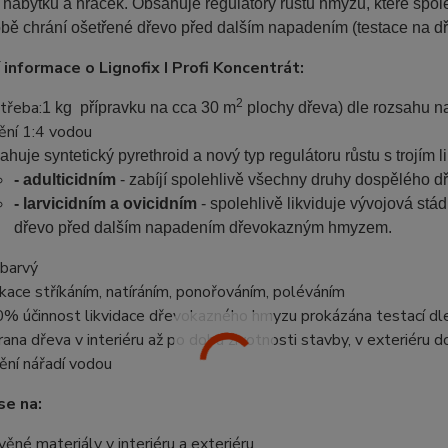
nábytku a hraček. Obsahuje regulátory růstu hmyzu, které spole
bě chrání ošetřené dřevo před dalším napadením (testace na 
 informace o Lignofix I Profi Koncentrát:
2
třeba:
1 kg přípravku na cca 30 m
plochy dřeva) dle rozsahu n
ění 1:4 vodou
ahuje syntetický pyrethroid a nový typ regulátoru růstu s trojím 
- adulticidním
- zabíjí spolehlivě všechny druhy dospělého d
- larvicidním a ovicidním
- spolehlivě likviduje vývojová stá
dřevo před dalším napadením dřevokazným hmyzem.
barvý
ikace stříkáním, natíráním, ponořováním, poléváním
% účinnost likvidace dřevokazného hmyzu prokázána testací d
rana dřeva v interiéru až po dobu životnosti stavby, v exteriéru
tění nářadí vodou
se na:
věné materiály v interiéru a exteriéru