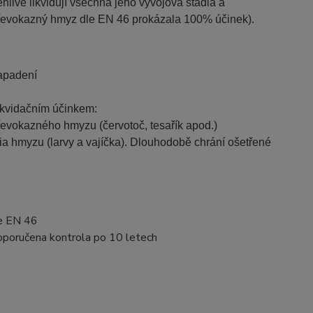
hlivě likvidují všechna jeho vývojová stádia a
dřevokazný hmyz dle EN 46 prokázala 100% účinek).
apadení
likvidačním účinkem:
řevokazného hmyzu (červotoč, tesařík apod.)
dia hmyzu (larvy a vajíčka). Dlouhodobě chrání ošetřené
le EN 46
 doporučena kontrola po 10 letech