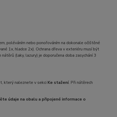
ikem, poléváním nebo ponořováním na dokonale očištěné
ané 1x, hladce 2x). Ochrana dřeva v exteriéru musí být
h nátěrů (laky, lazury) je doporučena doba zasychání 3
st, který naleznete v sekci
Ke stažení
. Při nátěrech
těte údaje na obalu a připojené informace o