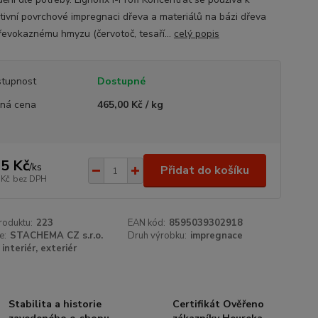
tivní povrchové impregnaci dřeva a materiálů na bázi dřeva
dřevokaznému hmyzu (červotoč, tesaří...
celý popis
tupnost
Dostupné
ná cena
465,00 Kč / kg
5 Kč
/
ks
Přidat do košíku
 Kč
bez DPH
roduktu:
223
EAN kód:
8595039302918
e:
STACHEMA CZ s.r.o.
Druh výrobku:
impregnace
interiér, exteriér
Stabilita a historie
Certifikát Ověřeno