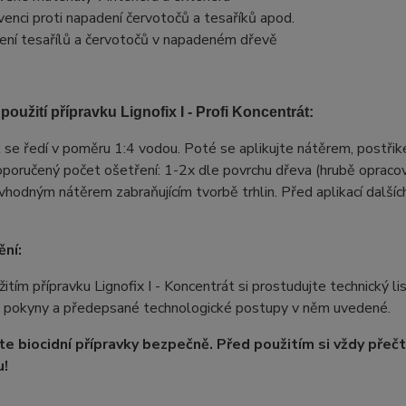
venci proti napadení červotočů a tesaříků apod.
ení tesařílů a červotočů v napadeném dřevě
použití přípravku Lignofix I - Profi Koncentrát:
 se ředí v poměru 1:4 vodou. Poté se aplikujte nátěrem, postř
poručený počet ošetření: 1-2x dle povrchu dřeva (hrubě opracov
vhodným nátěrem zabraňujícím tvorbě trhlin. Před aplikací dalšíc
ní:
itím přípravku Lignofix I - Koncentrát si prostudujte technický li
e pokyny a předepsané technologické postupy v něm uvedené.
te biocidní přípravky bezpečně. Před použitím si vždy přeč
u!