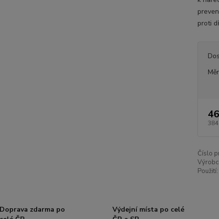
preven
proti 
Dos
Měr
46
384
Číslo p
Výrobc
Použití:
Doprava zdarma po
Výdejní místa po celé