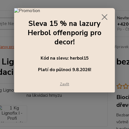
Nevíte
Sleva 15 % na lazury
Hledat
+420
Po - Čt
Herbol offenporig pro
decor!
arvy pro exteriér
1 Kg Lignofix I - Profi Koncentrát bezbarvý - přípravek
Kód na slevu: herbol15
 Lignofix I - Profi Koncentrát be
idaci hmyzu
Platí do půlnoci 9.8.2026!
Zavřít
Bioci
dřev
Bezbar
včetně
k nařed