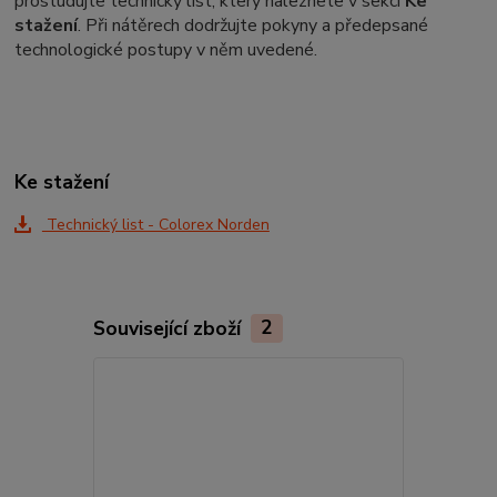
prostudujte technický list, který naleznete v sekci
Ke
stažení
. Při nátěrech dodržujte pokyny a předepsané
technologické postupy v něm uvedené.
Ke stažení
Technický list - Colorex Norden
Související zboží
2