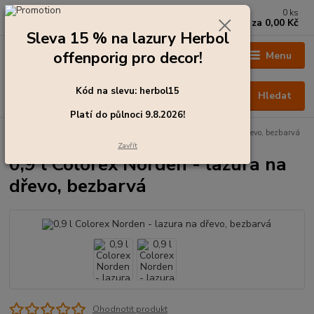
0
ks
+420 273 136 255
za
0,00 Kč
Po - Čt: 8:00 - 17:00, Pá: 8:00 - 14:30
Sleva 15 % na lazury Herbol
offenporig pro decor!
Menu
Kód na slevu: herbol15
Hledat
Platí do půlnoci 9.8.2026!
Úvod
Barvy pro exteriér
0,9 l Colorex Norden - lazura na dřevo, bezbarvá
Zavřít
0,9 l Colorex Norden - lazura na
dřevo, bezbarvá
Ohodnotit produkt