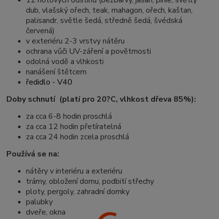
12 hotových odstínů (bezbarvý, jasan, pinie, světlý
dub, vlašský ořech, teak, mahagon, ořech, kaštan,
palisandr, světle šedá, středně šedá, švédská
červená)
v exteriéru 2-3 vrstvy nátěru
ochrana vůči UV-záření a povětrnosti
odolná vodě a vlhkosti
nanášení štětcem
ředidlo - V40
Doby schnutí (platí pro 20?C, vlhkost dřeva 85%):
za cca 6-8 hodin proschlá
za cca 12 hodin přetíratelná
za cca 24 hodin zcela proschlá
Používá se na:
nátěry v interiéru a exteriéru
trámy, obložení domu, podbití střechy
ploty, pergoly, zahradní domky
palubky
dveře, okna