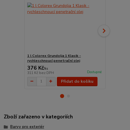
1 l Colorex Grundolja 1 Klasik -
0,75 l Remm
rychleschnoucí penetrační olej
řezů (extra)
376 Kč
605 Kč
/
ks
/
ks
Dostupné
311 Kč
bez DPH
500 Kč
bez 
Přidat do košíku
Zboží zařazeno v kategoriích
Barvy pro exteriér