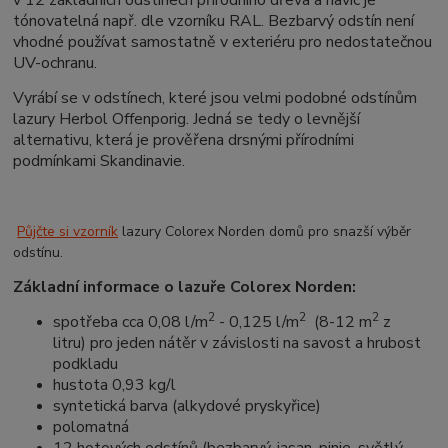
v 12 základních odstínech přírodního dřeva a navíc je
tónovatelná např. dle vzorníku RAL. Bezbarvý odstín není
vhodné používat samostatně v exteriéru pro nedostatečnou
UV-ochranu.
Vyrábí se v odstínech, které jsou velmi podobné odstínům
lazury Herbol Offenporig. Jedná se tedy o levnější
alternativu, která je prověřena drsnými přírodními
podmínkami Skandinavie.
Půjčte si vzorník
lazury Colorex Norden domů pro snazší výběr
odstínu.
Základní informace o lazuře Colorex Norden:
2
2
2
spotřeba cca 0,08 l/m
- 0,125 l/m
(8-12 m
z
litru) pro jeden nátěr v závislosti na savost a hrubost
podkladu
hustota 0,93 kg/l
syntetická barva (alkydové pryskyřice)
polomatná