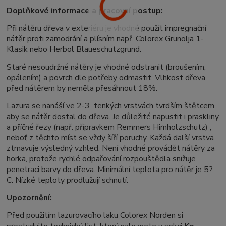
Doplňkové informace a pracovní postup:
Při nátěru dřeva v exteriéru je vhodné použít impregnační
nátěr proti zamodrání a plísním např. Colorex Grunolja 1-
Klasik nebo Herbol Blaueschutzgrund.
Staré nesoudržné nátěry je vhodné odstranit (broušením,
opálením) a povrch dle potřeby odmastit. Vlhkost dřeva
před nátěrem by neměla přesáhnout 18%.
Lazura se nanáší ve 2-3 tenkých vrstvách tvrdším štětcem,
aby se nátěr dostal do dřeva. Je důležité napustit i praskliny
a příčné řezy (např. přípravkem Remmers Hirnholzschutz) ,
neboť z těchto míst se vždy šíří poruchy. Každá další vrstva
ztmavuje výsledný vzhled. Není vhodné provádět nátěry za
horka, protože rychlé odpařování rozpouštědla snižuje
penetraci barvy do dřeva. Minimální teplota pro nátěr je 5?
C. Nízké teploty prodlužují schnutí.
Upozornění:
Před použitím lazurovacího laku Colorex Norden si