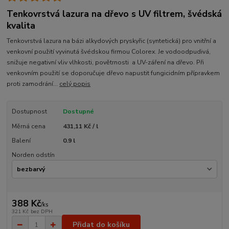
Tenkovrstvá lazura na dřevo s UV filtrem, švédská
kvalita
Tenkovrstvá lazura na bázi alkydových pryskyřic (syntetická) pro vnitřní a
venkovní použití vyvinutá švédskou firmou Colorex. Je vodoodpudivá,
snižuje negativní vliv vlhkosti, povětrnosti a UV-záření na dřevo. Při
venkovním použití se doporučuje dřevo napustit fungicidním přípravkem
proti zamodrání...
celý popis
Dostupnost
Dostupné
Měrná cena
431,11 Kč / l
Balení
0.9 l
Norden odstín
388 Kč
/
ks
321 Kč
bez DPH
Přidat do košíku