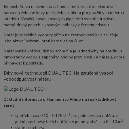
Jednosložková na vzduchu schnoucí antikorozní a dekorativní
barva na železné kovy (ocel, železo, litina) pro použití v exteriéru i
interiéru. Vysoký obsah kovových pigmentů vytváří atraktivní,
matný, drsný povrch s kovovými odlesky v černém odstínu.
Nátěr je speciálně vyvinutý přímo na zkorodovaný kov, zajišťuje
jeho aktivní ochranu proti korozi až na 8 let.
Nátěr vyniká krátkou dobou schnutí a je jednoduchý na použití. J
e
omyvatelný vodou a saponáty, odolný proti ohybu a nárazu, dobrá
přilnavost k podkladu.
Díky nové technologii DUAL TECH je zaručená vysoká
vodoodpudivost nátěru.
Základní informace o
Hammerite Přímo na rez kladívkový
černý
:
2
spotřeba cca 0,10 - 0.125 l/m
pro jednu vrstvu nátěru. Z
2
jedné plechovky 0,75 l natřete v jedné vrstvě cca 8 - 10 m
.
syntetická barva