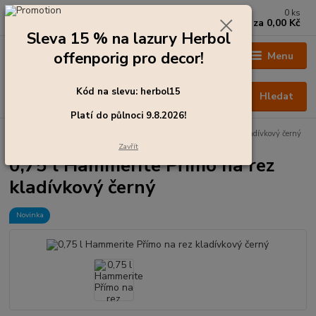
0
ks
+420 273 136 255
za
0,00 Kč
Po - Čt: 8:00 - 17:00, Pá: 8:00 - 14:30
Sleva 15 % na lazury Herbol
offenporig pro decor!
Menu
Kód na slevu: herbol15
Hledat
Platí do půlnoci 9.8.2026!
Úvod
Barvy pro exteriér
0,75 l Hammerite Přímo na rez kladívkový černý
Zavřít
0,75 l Hammerite Přímo na rez
kladívkový černý
Novinka