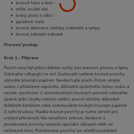
kovová futra a dveře
mříže, kování atd.
brány, ploty a zábradlí
garažové vrata
kovové dekorace, nádoby, květináče a lampy
kovový zahradní nábytek
Pracovní postup:
Krok 1 – Příprava
Povrch musí být před nátěrem suchý, bez mastnot, prachu a špíny.
Odstraňte odlupující se rez! Zachovalé natřené kovové povrchy
zdrsněte brusným papírem. Nevdechujte prach. Potom omyjte
vodou s přídavkem saponátu, důkladně opláchněte čistou vodou a
nechte vyschnout. U zkorodovaných kovových povrchů odstraňte
špatně držící zbytky starých nátěrů, povrch očistěte důkladně
drátěným kartáčem nebo osmirkováním hrubým brusným papírem
či ruční bruskou. Hladké kovové povrchy je nutno zdrsnit pro
zvýšení přilnavosti. Na nenatřené zinkové, hliníkové a
pozinkované povrchy naneste speciální základní nátěr na
neželezné kovy. Pozinkované povrchy lze ošetřit produktem