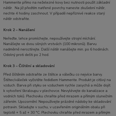
Hammerite přímo na neželezné kovy bez nutnosti použít základní
nátěr. Na již předtím natřené povrchy naneste zkušební nátěr,
nechte 4 hodiny zaschnout. V případě nepříznivé reakce starý
nátěr odstraňte.
Krok 2 – Nanášení
Neřeďte, lehce promíchejte, nepoužívejte strojní míchání.
Nanášejte ve dvou silných vrstvách (100 mikronů). Barvu
nadměrně neroztírejte. Další nátěr nanášejte min. po 6 hodinách.
Odolný proti dešti po 2 hod.
Krok 3 – Čištění a skladování
Před čištěním odstraňte ze štětce a válečku co nejvíce barvy.
Štětec/váleček vyčistěte ředidlem Hammerite. Produkt je citlivý na
vzduch. Barva při styku se vzduchem rychle zasychá a může dojít
k vytvoření škraloupu v plechovce. Nevylévejte do kanalizace a
vodních toků. Plechovku chraňte před mrazem a přímým slunečním
zářením. Upozornění: Nepoužívejte prázdné nádoby ke skladování
potravin. Skladujte v suchu, v uzavřeném originálním obalu při
teplotě + 5 až + 30 °C. Plechovku chraňte před mrazem a přímým