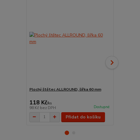
Plochý štětec ALLROUND, šířka 60 mm
Schuller SO
zkosenou hra
118 Kč
31 Kč
/
ks
/
ks
Dostupné
98 Kč
bez DPH
26 Kč
bez D
Přidat do košíku