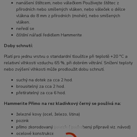
nanášení štětcem, nebo válečkem Používejte štětec z
přírodních nebo smíšených vláken, nebo váleček o délce
vlákna do 8 mm z přírodních (mohér), nebo smíšených
vláken.
neředí se
čištění nářadí ředidlem Hammerite
Doby schnutí:
Platí pro jednu vrstvu o standardní tloušťce při teplotě +20 °C a
relativní vlhkosti vzduchu 65 %, při dobrém větrání. Snížení teploty
nebo zvýšení vlhkosti může prodloužit dobu schnutí.
suchý na dotek za cca 2 hod.
brousitelný za cca 2 hod.
přetíratelný za cca 6 hod.
Hammerite Přímo na rez kladívkový černý se používá na:
železné kovy (ocel, železo, litina)
pozink
přímo zkorodovaný povrch ( podrobený přípravě viz. návod)
ocelové konstrukce