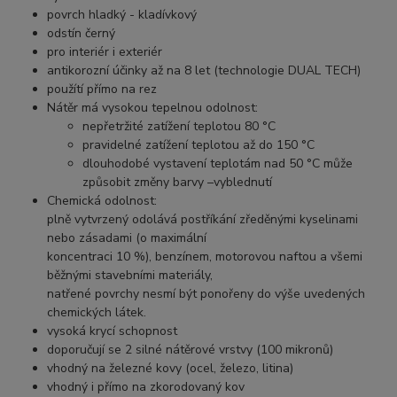
povrch hladký - kladívkový
odstín černý
pro interiér i exteriér
antikorozní účinky až na 8 let (technologie DUAL TECH)
použítí přímo na rez
Nátěr má vysokou tepelnou odolnost:
nepřetržité zatížení teplotou 80 °C
pravidelné zatížení teplotou až do 150 °C
dlouhodobé vystavení teplotám nad 50 °C může
způsobit změny barvy –vyblednutí
Chemická odolnost:
plně vytvrzený odolává postříkání zředěnými kyselinami
nebo zásadami (o maximální
koncentraci 10 %), benzínem, motorovou naftou a všemi
běžnými stavebními materiály,
natřené povrchy nesmí být ponořeny do výše uvedených
chemických látek.
vysoká krycí schopnost
doporučují se 2 silné nátěrové vrstvy (100 mikronů)
vhodný na železné kovy (ocel, železo, litina)
vhodný i přímo na zkorodovaný kov