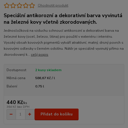
Ohodnotit produkt
Speciální antikorozní a dekorativní barva vyvinutá
na železné kovy včetně zkorodovaných.
Jednosložková na vzduchu schnoucí antikorozní a dekorativní barva na
železné kovy (ocel, železo, litina) pro použití v exteriéru i interiéru.
Vysoký obsah kovových pigmentů vytváří atraktivní, matný, drsný povrch s
kovovými odlesky v černém odstínu. Nátěr je speciálně vyvinutý přímo na
zkorodovaný k...
celý popis
Dostupnost
2 kusy skladem
Měrná cena
586,67 Kč / l
Balení
0.75 l
440 Kč
/
ks
364 Kč
bez DPH
Přidat do košíku