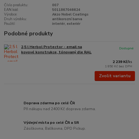
Číslo produktu:
007
EAN kód:
5011867046624
Výrobce:
Akzo Nobel Coatings
Druh výrobku:
antikorozní barva
Použití:
interiér, exteriér
Podobné produkty
2,5 l Herbol Protector - email na
Dostupné
kovové konstrukce, tónovaný dle RAL
2 239 Kč
/
ks
1 850 Kč
bez DPH
Zvolit variantu
Doprava zdarma po celé ČR
Při nákupu nad 2400 Kč doprava zdarma.
Výdejní místa po celé ČR a SR
Zásilkovna, Balíkovna, DPD Pickup.