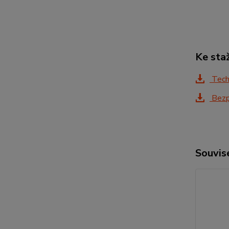
Ke sta
Tech
Bezp
Souvise