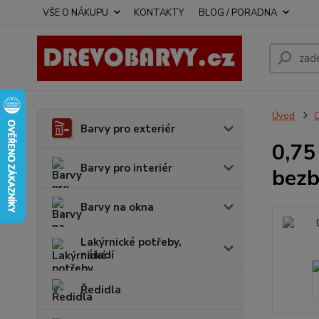
VŠE O NÁKUPU
KONTAKTY
BLOG / PORADNA
Úvod
O
Barvy pro exteriér
0,75
Barvy pro interiér
bezb
Barvy na okna
Lakýrnické potřeby,
nářadí
Ředidla