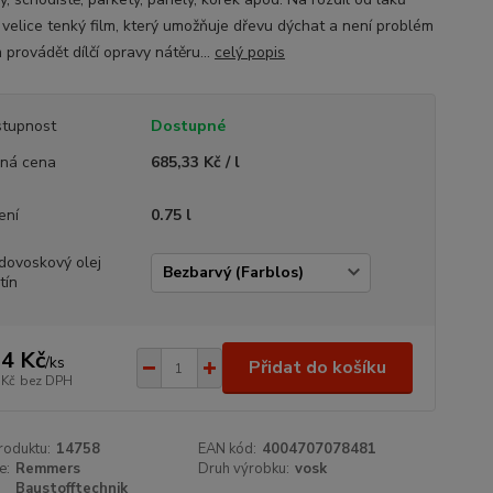
í velice tenký film, který umožňuje dřevu dýchat a není problém
provádět dílčí opravy nátěru...
celý popis
tupnost
Dostupné
ná cena
685,33 Kč / l
ení
0.75 l
dovoskový olej
tín
4 Kč
/
ks
Přidat do košíku
 Kč
bez DPH
roduktu:
14758
EAN kód:
4004707078481
e:
Remmers
Druh výrobku:
vosk
Baustofftechnik