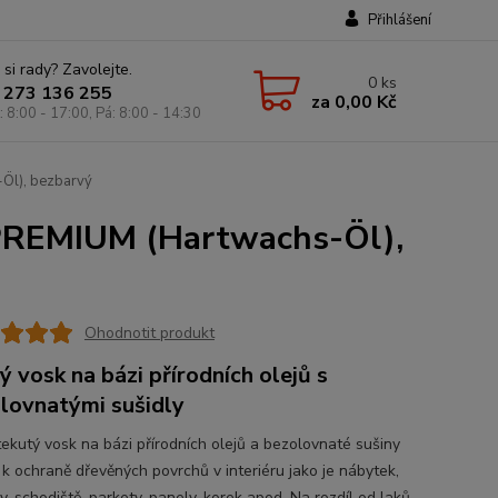
Přihlášení
 si rady? Zavolejte.
0
ks
 273 136 255
za
0,00 Kč
: 8:00 - 17:00, Pá: 8:00 - 14:30
Öl), bezbarvý
 PREMIUM (Hartwachs-Öl),
Ohodnotit produkt
ý vosk na bázi přírodních olejů s
lovnatými sušidly
tekutý vosk na bázi přírodních olejů a bezolovnaté sušiny
 k ochraně dřevěných povrchů v interiéru jako je nábytek,
, schodiště, parkety, panely, korek apod. Na rozdíl od laků