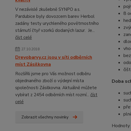
kvality
poj
V nezávislé zkušebně SYNPO a.s.
8 od
Pardubice byly dovozcem barev Herbol
hed
zadány testy urychleného povětrnostního
zvý
stárnutí čtyř vzorků dodaných lazur. Je...
zan
číst celé
dlo
vho
27.10.2018
bez
Drevobarvy.cz jsou v síti odběrních
odo
míst Zásilkovna
čiš
Rozšířili jsme pro Vás možnost odběru
objednaného zboží o výdejní místa
Doba sch
společnosti Zásilkovna. Aktuálně můžete
suc
vybírat z 2454 odběrních míst rozmí...
číst
suc
celé
pře
pln
Zobrazit všechny novinky
Hodnoty o