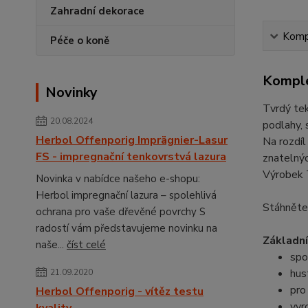
Zahradní dekorace
Kompl
Péče o koně
Komple
Novinky
Tvrdý tek
20.08.2024
podlahy, 
Herbol Offenporig Imprägnier-Lasur
Na rozdíl
FS - impregnační tenkovrstvá lazura
znatelný
Výrobek 
Novinka v nabídce našeho e-shopu:
Herbol impregnační lazura – spolehlivá
Stáhněte
ochrana pro vaše dřevěné povrchy S
radostí vám představujeme novinku na
Základn
naše...
číst celé
spo
hus
21.09.2020
pro
Herbol Offenporig - vítěz testu
vyr