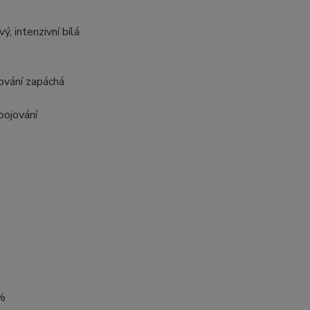
ý, intenzivní bílá
cování zapáchá
pojování
 %