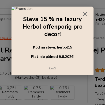
Nevíte
Sleva 15 % na lazury
Hledat
+420
Po - Čt
Herbol offenporig pro
decor!
leje a vosky
0,75 l Remmers Tvrdý voskový olej PREMIUM (Hartwachs-
Kód na slevu: herbol15
 l Remmers Tvrdý voskový olej
arvý
Platí do půlnoci 9.8.2026!
Zavřít
Tvrd
bezo
Tvrdý 
určený
podlahy