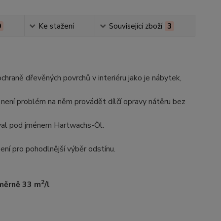
0
Ke stažení
Související zboží
3
chraně dřevěných povrchů v interiéru jako je nábytek,
a není problém na něm provádět dílčí opravy nátěru bez
val pod jménem Hartwachs-Öl.
ení pro pohodlnější výběr odstínu.
2
měrně 33 m
/l