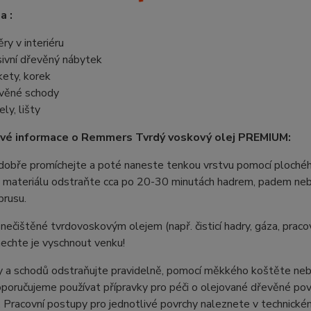
a :
ěry v interiéru
ivní dřevěný nábytek
kety, korek
věné schody
ly, lišty
vé informace o Remmers Tvrdý voskový olej PREMIUM:
 dobře promíchejte a poté naneste tenkou vrstvu pomocí plochéh
 materiálu odstraňte cca po 20-30 minutách hadrem, padem nebo
brusu.
znečištěné tvrdovoskovým olejem (např. čisticí hadry, gáza, praco
echte je vyschnout venku!
 a schodů odstraňujte pravidelně, pomocí měkkého koštěte nebo
poručujeme používat přípravky pro péči o olejované dřevěné povrc
. Pracovní postupy pro jednotlivé povrchy naleznete v technickém