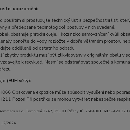
stní upozornění:
d použitím si prostudujte technický list a bezpečnostní list, kte
yny a předepsané technologické postupy v nich uvedené.
obek obsahuje přírodní oleje. Hrozí riziko samovznícení kvůli obs
eriály ponořte do vody, rozložte v dobře větraném prostoru ne
vidujte odděleně od ostatního odpadu.
ší zbytky produktu musí být zlikvidovány v originálním obalu v 
vzdávejte k recyklaci. Nesmí se odstraňovat společně s komuná
dřezu.
aje (EUH věty):
066 Opakovaná expozice může způsobit vysušení nebo poprask
211 Pozor! Při postřiku se mohou vytvářet nebezpečné respirab
emmers s.r.o., Technická 2247, 251 01 Říčany, IČ: 2564301, Tel.: +420 323
e 12/2024