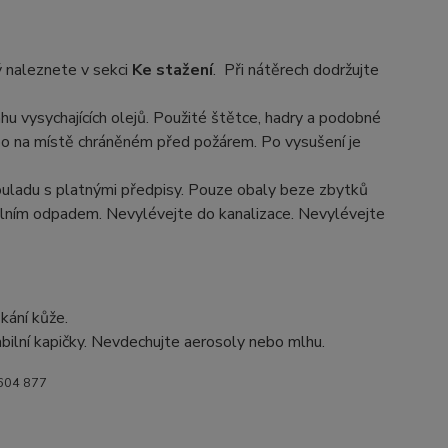
rý naleznete v sekci
Ke stažení
. Při nátěrech dodržujte
ahu vysychajících olejů. Použité štětce, hadry a podobné
bo na místě chráněném před požárem. Po vysušení je
souladu s platnými předpisy. Pouze obaly beze zbytků
lním odpadem. Nevylévejte do kanalizace. Nevylévejte
ání kůže.
ilní kapičky. Nevdechujte aerosoly nebo mlhu.
 604 877