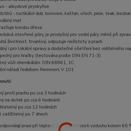
ivo - alkydové pryskyřice
stínů - rustikální dub, borovice, kaštan, ořech, pinie, teak, bezbarv
vábný mat
razňuje kresbu dřeva
echává otevřené póry, je prodyšný pro vodní páry, mírně při zpra
uhá životnost, trvanlivý, odpuzuje nečistoty a prach
dný i pro lokální opravy a dodatečné ošetření bez viditelného na
pečný pro hračky (testována podle DIN EN 71-3)
lný vůči chemikáliím: DIN 68861, 1C
tění nářadí ředidlem Remmers V 101
nutí:
hý proti prachu po cca 3 hodinách
hý na dotek po cca 6 hodinách
tíratelný po cca 12 hodinách
ě zatížitelný po 7 dnech
dpovídají praxi při teplotě 20 °C a vlhkosti vzduchu kolem 65