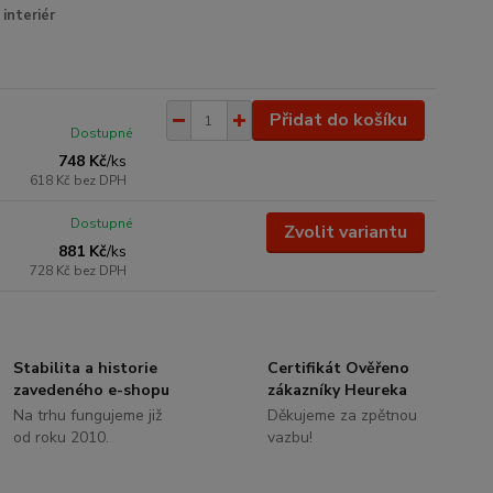
interiér
Přidat do košíku
Dostupné
748 Kč
/
ks
618 Kč
bez DPH
Dostupné
Zvolit variantu
881 Kč
/
ks
728 Kč
bez DPH
Stabilita a historie
Certifikát Ověřeno
zavedeného e-shopu
zákazníky Heureka
Na trhu fungujeme již
Děkujeme za zpětnou
od roku 2010.
vazbu!