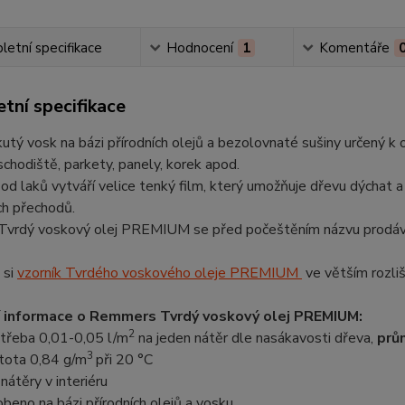
etní specifikace
Hodnocení
1
Komentáře
tní specifikace
utý vosk na bázi přírodních olejů a bezolovnaté sušiny určený k o
schodiště, parkety, panely, korek apod.
 od laků vytváří velice tenký film, který umožňuje dřevu dýchat 
ch přechodů.
Tvrdý voskový olej PREMIUM se před počeštěním názvu prodá
 si
vzorník Tvrdého voskového oleje PREMIUM
ve větším rozliš
í informace o Remmers Tvrdý voskový olej PREMIUM:
2
třeba 0,01-0,05 l/m
na jeden nátěr dle nasákavosti dřeva,
prů
3
tota 0,84 g/m
při 20 °C
 nátěry v interiéru
obeno na bázi přírodních olejů a vosku