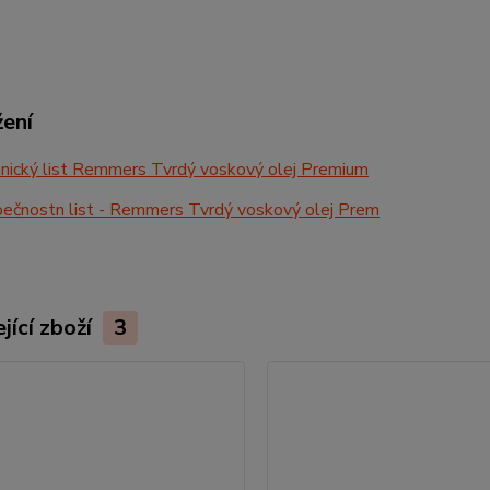
žení
nický list Remmers Tvrdý voskový olej Premium
ečnostn list - Remmers Tvrdý voskový olej Prem
jící zboží
3