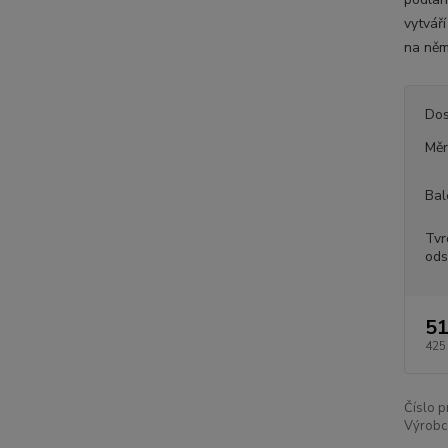
vytvář
na něm 
Dos
Měr
Bal
Tvr
ods
51
425
Číslo p
Výrobc