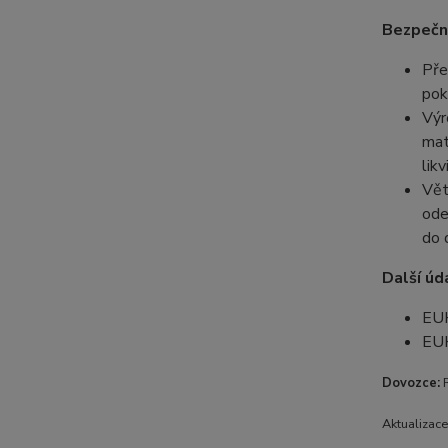
Bezpečno
Pře
pok
Výr
mat
lik
Vět
ode
do 
Další úd
EUH
EUH
Dovozce:
R
Aktualizac