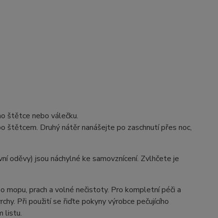
o štětce nebo válečku.
 štětcem. Druhý nátěr nanášejte po zaschnutí přes noc,
vní oděvy) jsou náchylné ke samovznícení. Zvlhčete je
 mopu, prach a volné nečistoty. Pro kompletní péči a
hy. Při použití se řiďte pokyny výrobce pečujícího
 listu.