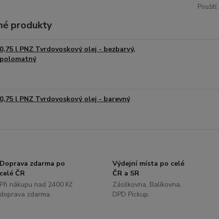
Použití:
é produkty
0,75 l PNZ Tvrdovoskový olej - bezbarvý,
polomatný
0,75 l PNZ Tvrdovoskový olej - barevný
Doprava zdarma po
Výdejní místa po celé
celé ČR
ČR a SR
Při nákupu nad 2400 Kč
Zásilkovna, Balíkovna,
doprava zdarma.
DPD Pickup.