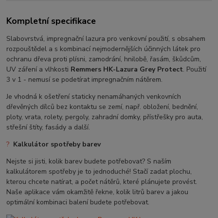
Kompletní specifikace
Slabovrstvá, impregnační lazura pro venkovní použití, s obsahem
rozpouštědel a s kombinací nejmodernějších účinných látek pro
ochranu dřeva proti plísni, zamodrání, hnilobě, řasám, škůdcům,
UV záření a vlhkosti
Remmers HK-Lazura Grey Protect
. Použití
3 v 1 - nemusí se podetírat impregnačním nátěrem.
Je vhodná k ošetření staticky nenamáhaných venkovních
dřevěných dílců bez kontaktu se zemí, např. obložení, bednění,
ploty, vrata, rolety, pergoly, zahradní domky, přístřešky pro auta,
střešní štíty, fasády a další.
?
Kalkulátor spotřeby barev
Nejste si jisti, kolik barev budete potřebovat? S naším
kalkulátorem spotřeby je to jednoduché! Stačí zadat plochu,
kterou chcete natírat, a počet nátěrů, které plánujete provést.
Naše aplikace vám okamžitě řekne, kolik litrů barev a jakou
optimální kombinaci balení budete potřebovat.