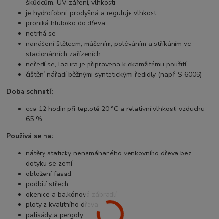
škůdcům, UV-záření, vlhkosti
je hydrofobní, prodyšná a reguluje vlhkost
proniká hluboko do dřeva
netrhá se
nanášení štětcem, máčením, poléváním a stříkáním ve
stacionárních zařízeních
neředí se, lazura je připravena k okamžitému použití
čištění nářadí běžnými syntetickými ředidly (např. S 6006)
Doba schnutí:
cca 12 hodin při teplotě 20 °C a relativní vlhkosti vzduchu
65 %
Používá se na:
nátěry staticky nenamáhaného venkovního dřeva bez
dotyku se zemí
obložení fasád
podbití střech
okenice a balkónová zábradlí
ploty z kvalitního dřeva
palisády a pergoly