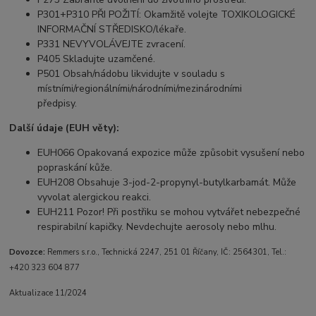
P301+P310 PŘI POŽITÍ: Okamžitě volejte TOXIKOLOGICKÉ
INFORMAČNÍ STŘEDISKO/lékaře.
P331 NEVYVOLÁVEJTE zvracení.
P405 Skladujte uzamčené.
P501 Obsah/nádobu likvidujte v souladu s
místními/regionálními/národními/mezinárodními
předpisy.
Další údaje (EUH věty):
EUH066 Opakovaná expozice může způsobit vysušení nebo
popraskání kůže.
EUH208 Obsahuje 3-jod-2-propynyl-butylkarbamát. Může
vyvolat alergickou reakci.
EUH211 Pozor! Při postřiku se mohou vytvářet nebezpečné
respirabilní kapičky. Nevdechujte aerosoly nebo mlhu.
Dovozce:
Remmers s.r.o., Technická 2247, 251 01 Říčany, IČ: 2564301, Tel.:
+420 323 604 877
Aktualizace 11/2024