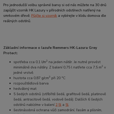
Pro jednodušší volbu správné barvy si od nás můžete na 30 dnů
zapůjčit vzorník HK Lazury v přírodních odstínech natřený na
smrkovém dřevě.
Půjčte si vzorník
a vybírejte v klidu domova dle
reálných odstínů.
Základní informace o lazuře Remmers HK-Lazura Grey
Protect:
2
spotřeba cca 0,1 l/m
na jeden nátěr. Je nutné provést
2
minimálně dva nátěry. Z balení 0,75 l natřete cca 7,5 m
v
jedné vrstvě.
3
hustota cca 0,87 g/cm
při 20 °C
rozpouštědlová barva
hedvábný mat
5 šedých odstínů (stříbřitě šedá, grafitově šedá, platinově
šedá, antracitově šedá, vodově šedá). Dalších 6 šedých
odstínů nabízíme v balení
2,5l
a
5l
.
šestinásobná ochrana vůči zamodrání, řasám a plísním,