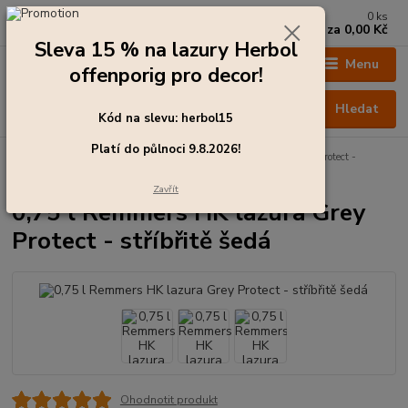
0
ks
+420 273 136 255
za
0,00 Kč
Po - Čt: 8:00 - 17:00, Pá: 8:00 - 14:30
Sleva 15 % na lazury Herbol
Menu
offenporig pro decor!
Hledat
Kód na slevu: herbol15
Platí do půlnoci 9.8.2026!
Úvod
Barvy pro exteriér
0,75 l Remmers HK lazura Grey Protect -
stříbřitě šedá
Zavřít
0,75 l Remmers HK lazura Grey
Protect - stříbřitě šedá
Ohodnotit produkt