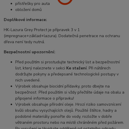
přístřešky pro auta
obložení domů
Doplňkové informace:
HK-Lazura Grey Protect je přípravek 3 v 1
(impregnace+základ+lazura). Dodatečná penetrace na ochranu
dřeva není tedy nutná.
Bezpečnostní upozornění:
Před použitím si prostudujte technický list a bezpečnostní
list, který naleznete v sekci
Ke stažení
. Při nátěrech
dodržujte pokyny a předepsané technologické postupy v
nich uvedené.
Výrobek obsahuje biocidní přídavky, proto dbejte na
bezpečnost Před použitím si vždy přečtěte údaje na obalu a
připojené informace o přípravku!
Výrobek obsahuje přírodní oleje. Hrozí riziko samovznícení
kvůli obsahu vysychajících olejů. Použité štětce, hadry a
podobné materiály ponořte do vody, rozložte v dobře
větraném prostoru nebo na místě chráněném před požárem.
Po vysušení je likvidujte odděleně od ostatního odpadu.