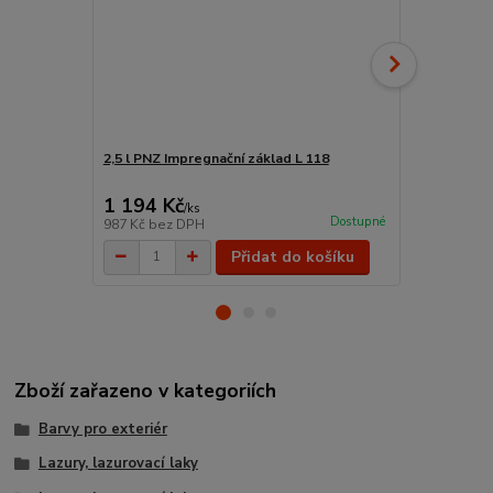
2,5 l PNZ Impregnační základ L 118
Štětec na la
šířka 120 m
1 194 Kč
149 Kč
/
ks
/
ks
Dostupné
987 Kč
bez DPH
123 Kč
bez 
Přidat do košíku
Zboží zařazeno v kategoriích
Barvy pro exteriér
Lazury, lazurovací laky