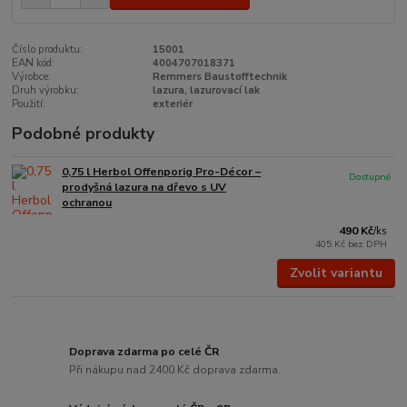
Číslo produktu:
15001
EAN kód:
4004707018371
Výrobce:
Remmers Baustofftechnik
Druh výrobku:
lazura, lazurovací lak
Použití:
exteriér
Podobné produkty
0,75 l Herbol Offenporig Pro-Décor –
Dostupné
prodyšná lazura na dřevo s UV
ochranou
490 Kč
/
ks
405 Kč
bez DPH
Zvolit variantu
Doprava zdarma po celé ČR
Při nákupu nad 2400 Kč doprava zdarma.