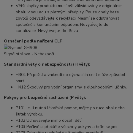
Větší zbytky produktu musí být zlikvidovány v originálním
obalu v souladu s platnými předpisy. Pouze obaly beze
zbytků odevzdávejte k recyklaci. Nesmí se odstraňovat
společně s komunálním odpadem. Nevylévejte do
kanalizace. Nevylévejte do dřezu.
Označení podle nařízení CLP
Signální slovo
-
Nebezpečí
Standardní věty o nebezpečnosti (H věty):
H304 Při požití a vniknutí do dýchacích cest může způsobit
smrt.
H412 Škodlivý pro vodní organismy, s dlouhodobými účinky.
Pokyny pro bezpečné zacházení (P věty):
P101 Je-li nutná lékařská pomoc, mějte po ruce obal nebo
štítek výrobku.
P102 Uchovávejte mimo dosah dětí.
P103 Pečlivě si přečtěte všechny pokyny a řiďte se jimi.
P273 Zabraňte uvolnění do životního prostředí.