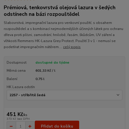
Prémiová, tenkovrstvá olejová lazura v šedých
odstínech na bázi rozpouštědel
Slabovrstvá, impregnační lazura pro venkovní použití, s obsahem
rozpouštědel a s kombinací nejmodernějších účinných látek pro ochranu
dřeva proti plísni, zamodrání, hnilobě, řasám, škůdcům, UV záření a
vlhkosti Remmers HK-Lazura Grey Protect. Použití 3 v 1 - nemusí se
podetírat impregnačním nátěrem....
celý popis
Dostupnost
dostupné do týdne
Měrná cena
601,33 Kč / l
Balení
0.75 l
HK Lazura odstín
451 Kč
/
ks
373 Kč
bez DPH
Přidat do košíku