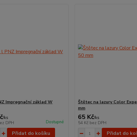
PNZ Impregnační základ W
Štětec na lazury Color Exper
mm
č
65 Kč
/
ks
/
ks
Dostupné
ez DPH
54 Kč
bez DPH
Přidat do košíku
Přidat do ko