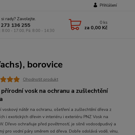
Přihlášení
 si rady? Zavolejte.
0
ks
 273 136 255
za
0,00 Kč
: 8:00 - 17:00, Pá: 8:00 - 14:30
achs), borovice
Ohodnotit produkt
přírodní vosk na ochranu a zušlechtění
a
ní voskový nátěr na ochranu, ošetření a zušlechtění dřeva z
ch i exotických dřevin v interiéru i exteriéru PNZ Vosk na
W. Dřevo ochraňuje před povětrností, je silně vodoodpudivý a
ný pro vodní páry směrem od dřeva. Dobře odolává vodě, vínu,