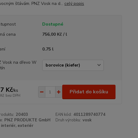
ovocným šťávám. PNZ Vosk na d...
celý popis
tupnost
Dostupné
ná cena
756,00 Kč / l
ení
0.75 l
 Vosk na dřevo W
tín
7 Kč
/
ks
Přidat do košíku
 Kč
bez DPH
roduktu:
20403
EAN kód:
4011289740774
e:
PNZ PRODUKTE GmbH
Druh výrobku:
vosk
interiér, exteriér