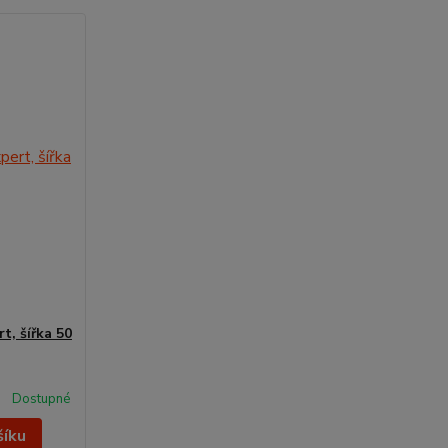
t, šířka 50
Dostupné
šíku