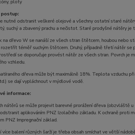
kóny, ploty
 postup:
je nutné odstranit veškeré olejové a všechny ostatní staré nátěr
stý, suchý a zbavený prachu a nečistot. Staré prodyšné nátěry je t
 na dřevo W se nanáší ze všech stran štětcem, houbou nebo stř
rozetřít téměř suchým štětcem. Druhý, případně třetí nátěr se
ostředí se doporučuje provést nátěr ze všech stran. Povrch je 
ého vzhledu.
natíraného dřeva může být maximálně 18%. Teplota vzduchu při 
td.) se dají vypláchnout v mýdlové vodě.
vé informace:
h nátěrů se může projevit barevné prorážení dřeva (obzvláště u
odstranit aplikováním PNZ Izolačního základu. K ochraně proti m
em PNZ Impregnační základ.
tí více balení různých šarží je třeba obsah smíchat ve větší nádob