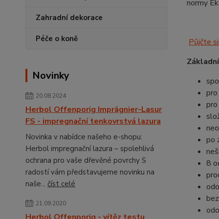
normy Ek
Zahradní dekorace
Péče o koně
Půjčte si
Základní
Novinky
spo
pro 
20.08.2024
pro
Herbol Offenporig Imprägnier-Lasur
slo
FS - impregnační tenkovrstvá lazura
neo
Novinka v nabídce našeho e-shopu:
po 
Herbol impregnační lazura – spolehlivá
neš
ochrana pro vaše dřevěné povrchy S
8 o
radostí vám představujeme novinku na
pro
naše...
číst celé
odo
bez
21.09.2020
odo
Herbol Offenporig - vítěz testu