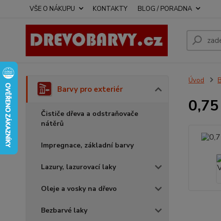
VŠE O NÁKUPU
KONTAKTY
BLOG / PORADNA
Úvod
B
Barvy pro exteriér
0,75
Čističe dřeva a odstraňovače
nátěrů
Impregnace, základní barvy
Lazury, lazurovací laky
Oleje a vosky na dřevo
Bezbarvé laky