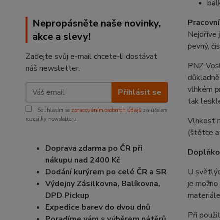
bal
Nepropásněte naše novinky,
Pracovní
Nejdříve 
akce a slevy!
pevný, či
Zadejte svůj e-mail chcete-li dostávat
PNZ Vosk
náš newsletter.
důkladně 
vlhkém pr
Přihlásit se
tak leskl
Souhlasím se
zpracováním osobních údajů
za účelem
rozesílky newsletteru.
Vlhkost 
(štětce a
Doprava zdarma po ČR při
Doplňko
nákupu nad 2400 Kč
Dodání kurýrem po celé ČR a SR
U světlýc
Výdejny Zásilkovna, Balíkovna,
je možno 
DPD Pickup
materiál
Expedice barev do dvou dnů
Při použi
Poradíme vám s výběrem nátěrů