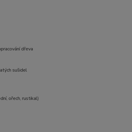
 opracování dřeva
natých sušidel
dní, ořech, rustikal)