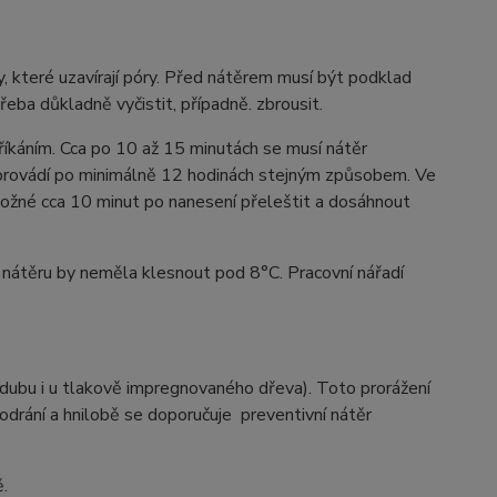
y, které uzavírají póry. Před nátěrem musí být podklad
řeba důkladně vyčistit, případně. zbrousit.
íkáním. Cca po 10 až 15 minutách se musí nátěr
 provádí po minimálně 12 hodinách stejným způsobem. Ve
možné cca 10 minut po nanesení přeleštit a dosáhnout
nátěru by neměla klesnout pod 8°C. Pracovní nářadí
 dubu i u tlakově impregnovaného dřeva). Toto prorážení
odrání a hnilobě se doporučuje preventivní nátěr
ě.