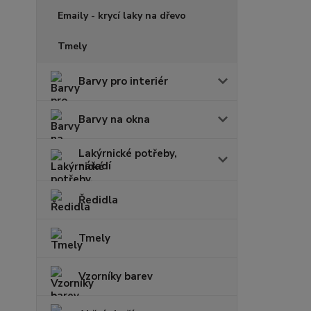
Emaily - krycí laky na dřevo
Tmely
Barvy pro interiér
Barvy na okna
Lakýrnické potřeby,
nářadí
Ředidla
Tmely
Vzorníky barev