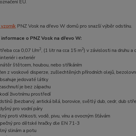
označení EU.
 vzorník
PNZ Vosk na dřevo W domů pro snazší výběr odstínu.
 informace o PNZ Vosk na dřevo W:
2
2
třeba cca 0,07 l/m
, (1 litr na cca 15 m
) v závislosti na druhu a
interiér i exteriér
 nátěr štětcem, houbou, nebo stříkáním
žen z voskové disperze, zušlechtěných přírodních olejů, bezolov
bsahuje jedovaté látky
zaschnutí je bez zápachu
kodí životnímu prostředí
dstínů (bezbarvý, antická bílá, borovice, světlý dub, cedr, dub stře
dyšný pro vodní páry
lný proti vlhkosti, vodě, pivu, vínu a ovocným šťávám
pečný pro dětské hračky dle EN 71-3
lný slinám a potu