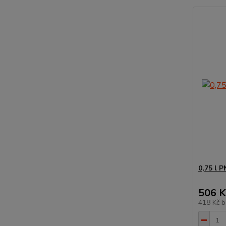
0,75 l 
506 K
418 Kč
b