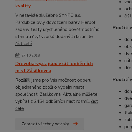
vho
kvality
och
V nezávislé zkušebně SYNPO a.s.
čiš
Pardubice byly dovozcem barev Herbol
Použití v
zadány testy urychleného povětrnostního
stárnutí čtyř vzorků dodaných lazur. Je...
dom
číst celé
obk
dve
27.10.2018
náb
Drevobarvy.cz jsou v síti odběrních
dře
míst Zásilkovna
Použití v
Rozšířili jsme pro Vás možnost odběru
objednaného zboží o výdejní místa
dom
společnosti Zásilkovna. Aktuálně můžete
dve
vybírat z 2454 odběrních míst rozmí...
číst
gar
celé
tla
zah
Zobrazit všechny novinky
per