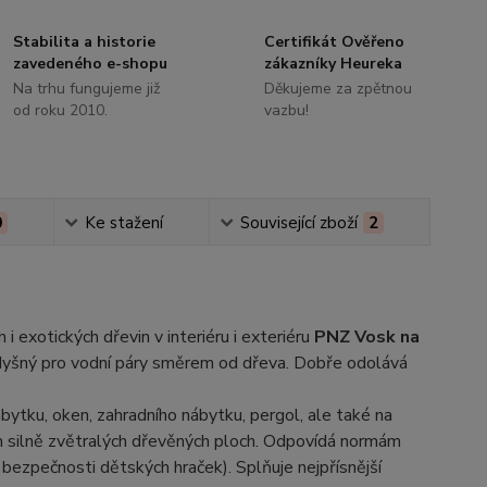
Stabilita a historie
Certifikát Ověřeno
zavedeného e-shopu
zákazníky Heureka
Na trhu fungujeme již
Děkujeme za zpětnou
od roku 2010.
vazbu!
0
Ke stažení
Související zboží
2
i exotických dřevin v interiéru i exteriéru
PNZ Vosk na
odyšný pro vodní páry směrem od dřeva. Dobře odolává
ytku, oken, zahradního nábytku, pergol, ale také na
ům silně zvětralých dřevěných ploch. Odpovídá normám
bezpečnosti dětských hraček). Splňuje nejpřísnější