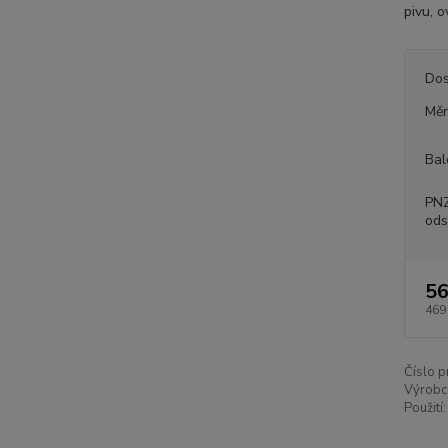
pivu, 
Dos
Měr
Bal
PNZ
ods
56
469
Číslo p
Výrobc
Použití: