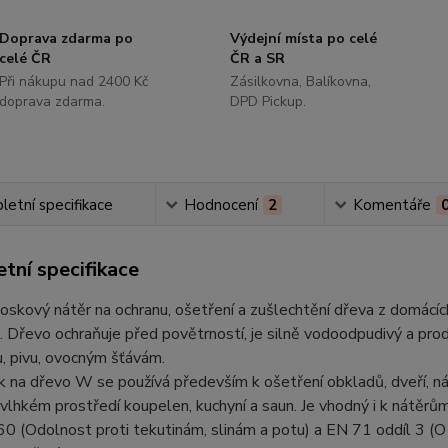
Doprava zdarma po
Výdejní místa po celé
celé ČR
ČR a SR
Při nákupu nad 2400 Kč
Zásilkovna, Balíkovna,
doprava zdarma.
DPD Pickup.
etní specifikace
Hodnocení
2
Komentáře
tní specifikace
voskový nátěr na ochranu, ošetření a zušlechtění dřeva z domácích 
. Dřevo ochraňuje před povětrností, je silně vodoodpudivý a pr
u, pivu, ovocným šťávám.
na dřevo W se používá především k ošetření obkladů, dveří, náb
vlhkém prostředí koupelen, kuchyní a saun. Je vhodný i k nátěr
 (Odolnost proti tekutinám, slinám a potu) a EN 71 oddíl 3 (O 