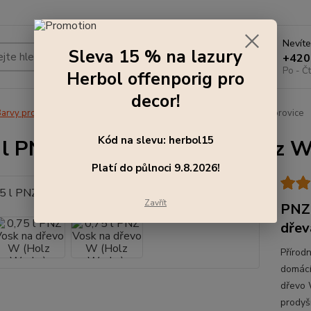
Nevíte
Sleva 15 % na lazury
Hledat
+420
Po - Čt
Herbol offenporig pro
decor!
arvy pro exteriér
0,75 l PNZ Vosk na dřevo W (Holz Wachs), borovice
Kód na slevu: herbol15
 l PNZ Vosk na dřevo W (Holz W
Platí do půlnoci 9.8.2026!
Zavřít
PNZ 
dřev
Přírod
domácí
dřevo 
prodyš