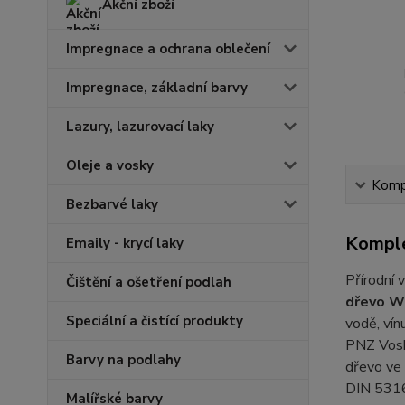
Akční zboží
Impregnace a ochrana oblečení
Impregnace, základní barvy
Lazury, lazurovací laky
Oleje a vosky
Kompl
Bezbarvé laky
Komple
Emaily - krycí laky
Přírodní 
Čištění a ošetření podlah
dřevo W
Speciální a čistící produkty
vodě, vín
PNZ Vosk 
Barvy na podlahy
dřevo ve 
DIN 53160
Malířské barvy