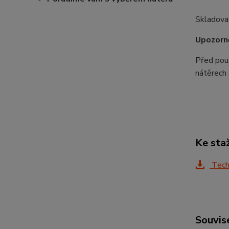
Skladovat
Upozorně
Před použ
nátěrech
Ke sta
Techn
Souvise