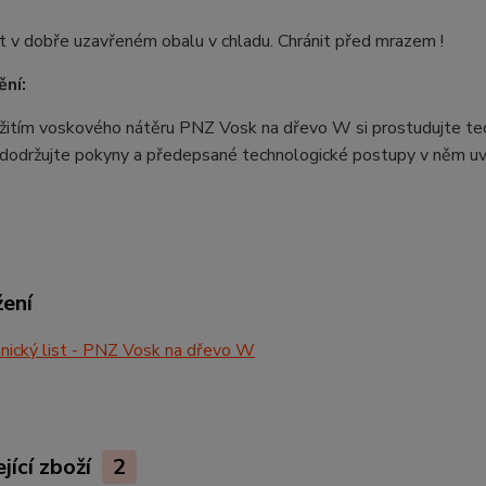
 v dobře uzavřeném obalu v chladu. Chránit před mrazem !
ní:
itím voskového nátěru PNZ Vosk na dřevo W si prostudujte tech
 dodržujte pokyny a předepsané technologické postupy v něm u
žení
ický list - PNZ Vosk na dřevo W
jící zboží
2