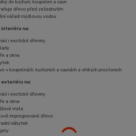
dný do kuchyní, koupelen a saun
raňuje dřevo před zešednutím
tění nářadí mýdlovou vodou
 interiéru na:
ácí i exotické dřeviny
lady
ře a okna
ytek
vo v koupelnách, kuchyních a saunách a vlhkých prostorech
 exteriéru na:
ácí i exotické dřeviny
ře a okna
ážová vrata
kově impregnované dřevo
radní nábytek
goly