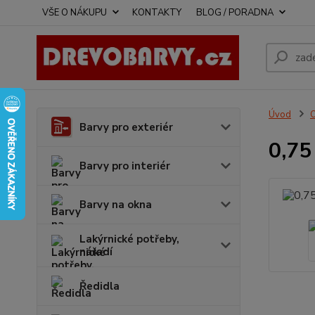
VŠE O NÁKUPU
KONTAKTY
BLOG / PORADNA
Úvod
O
Barvy pro exteriér
0,75
Barvy pro interiér
Barvy na okna
Lakýrnické potřeby,
nářadí
Ředidla