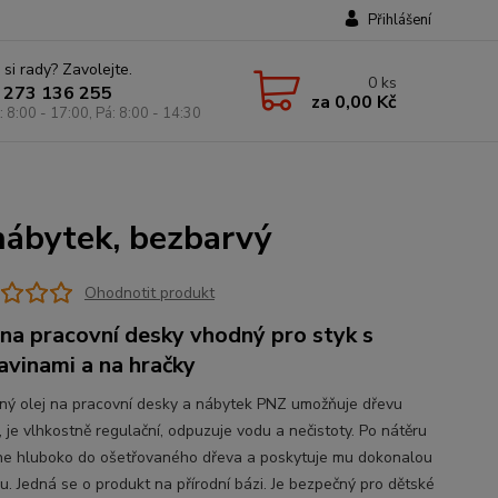
Přihlášení
 si rady? Zavolejte.
0
ks
 273 136 255
za
0,00 Kč
: 8:00 - 17:00, Pá: 8:00 - 14:30
 nábytek, bezbarvý
Ohodnotit produkt
 na pracovní desky vhodný pro styk s
avinami a na hračky
ný olej na pracovní desky a nábytek PNZ umožňuje dřevu
, je vlhkostně regulační, odpuzuje vodu a nečistoty. Po nátěru
ne hluboko do ošetřovaného dřeva a poskytuje mu dokonalou
u. Jedná se o produkt na přírodní bázi. Je bezpečný pro dětské