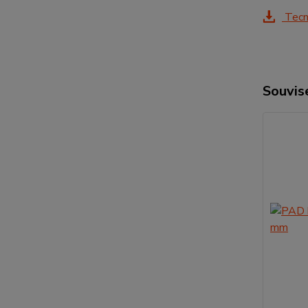
Tecn
Souvise