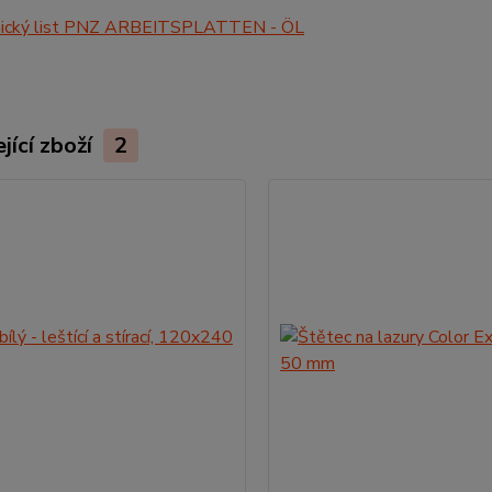
ický list PNZ ARBEITSPLATTEN - ÖL
jící zboží
2