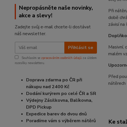
Nepropásněte naše novinky,
Při nátěr
akce a slevy!
době chrá
závisí na
Zadejte svůj e-mail chcete-li dostávat
náš newsletter.
Doplňko
Masivní, 
Přihlásit se
malém vz
Souhlasím se
zpracováním osobních údajů
za účelem
rozesílky newsletteru.
Upozorně
Před použ
Doprava zdarma po ČR při
nátěrech
nákupu nad 2400 Kč
Dodání kurýrem po celé ČR a SR
Výdejny Zásilkovna, Balíkovna,
DPD Pickup
Expedice barev do dvou dnů
Poradíme vám s výběrem nátěrů
Ke sta