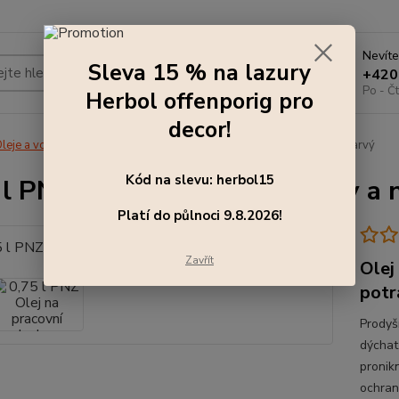
Nevíte
Sleva 15 % na lazury
Hledat
+420
Po - Čt
Herbol offenporig pro
decor!
leje a vosky
0,75 l PNZ Olej na pracovní desky a nábytek, bezbarvý
Kód na slevu: herbol15
 l PNZ Olej na pracovní desky a
Platí do půlnoci 9.8.2026!
Zavřít
Olej
potr
Prodyš
dýchat
pronik
ochran