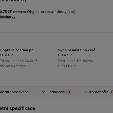
0,75 l Remmers Olej na pracovní desky [eco]
bezbarvý
Doprava zdarma po
Výdejní místa po celé
celé ČR
ČR a SR
Při nákupu nad 2400 Kč
Zásilkovna, Balíkovna,
doprava zdarma.
DPD Pickup.
etní specifikace
Hodnocení
0
Komentáře
tní specifikace