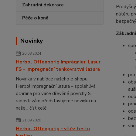
Zahradní dekorace
Prodyšný 
nátěru pr
Péče o koně
bezpečný 
Základní
Novinky
spo
20.08.2024
Herbol Offenporig Imprägnier-Lasur
FS - impregnační tenkovrstvá lazura
pro
Novinka v nabídce našeho e-shopu:
obs
Herbol impregnační lazura – spolehlivá
suš
ochrana pro vaše dřevěné povrchy S
odo
radostí vám představujeme novinku na
pro
naše...
číst celé
ods
bez
21.09.2020
vho
Herbol Offenporig - vítěz testu