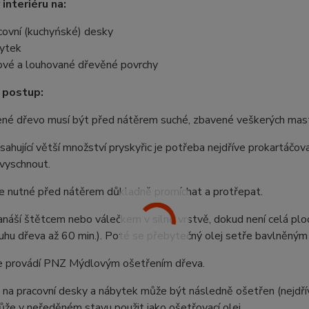
 interiéru na:
covní (kuchyńské) desky
ytek
ové a louhované dřevěné povrchy
 postup:
né dřevo musí být před nátěrem suché, zbavené veškerých mastn
ahující větší množství pryskyřic je potřeba nejdříve prokartáč
vyschnout.
 je nutné před nátěrem důkladně promíchat a protřepat.
anáší štětcem nebo válečkem v silné vrstvě, dokud není celá ploc
uhu dřeva až 60 min.). Poté se přebytečný olej setře bavlněným
se provádí PNZ Mýdlovým ošetřením dřeva.
 na pracovní desky a nábytek může být následně ošetřen (nejd
ůže v neředěném stavu použit jako ošetřovací olej.