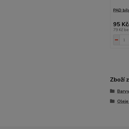
PAD bílý
95 Kč
79 Kč
be
Zboží 
Barvy
Oleje