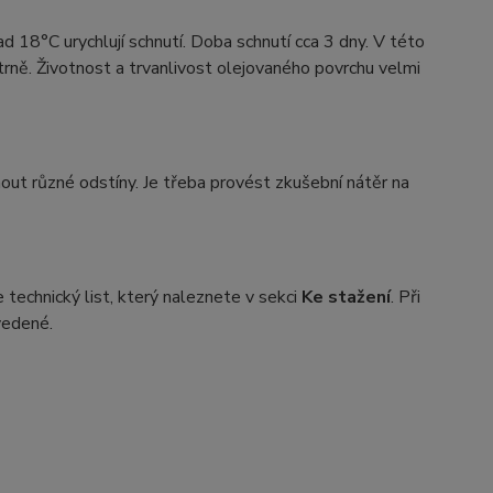
nad 18°C urychlují schnutí. Doba schnutí cca 3 dny. V této
rně. Životnost a trvanlivost olejovaného povrchu velmi
knout různé odstíny. Je třeba provést zkušební nátěr na
technický list, který naleznete v sekci
Ke stažení
. Při
vedené.