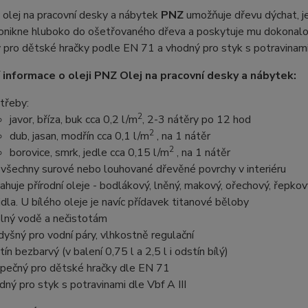
olej na pracovní desky a nábytek
PNZ
umožňuje dřevu dýchat, je
onikne hluboko do ošetřovaného dřeva a poskytuje mu dokonalou o
pro dětské hračky podle EN 71 a vhodný pro styk s potravinami 
 informace o oleji PNZ Olej na pracovní desky a nábytek:
třeby:
2
javor, bříza, buk cca 0,2 l/m
, 2-3 nátěry po 12 hod
2
dub, jasan, modřín cca 0,1 l/m
, na 1 nátěr
2
borovice, smrk, jedle cca 0,15 l/m
, na 1 nátěr
 všechny surové nebo louhované dřevěné povrchy v interiéru
ahuje přírodní oleje - bodlákový, lněný, makový, ořechový, řepkový,
idla. U bílého oleje je navíc přídavek titanové běloby
lný vodě a nečistotám
dyšný pro vodní páry, vlhkostně regulační
tín bezbarvý (v balení 0,75 l a 2,5 l i odstín bílý)
pečný pro dětské hračky dle EN 71
dný pro styk s potravinami dle Vbf A III