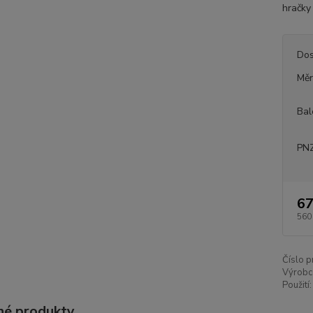
hračky
Dos
Měr
Bal
PNZ
67
560
Číslo p
Výrobc
Použití:
é produkty