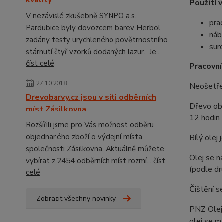
kvality
Použití v
V nezávislé zkušebně SYNPO a.s.
pra
Pardubice byly dovozcem barev Herbol
náb
zadány testy urychleného povětrnostního
sur
stárnutí čtyř vzorků dodaných lazur. Je...
číst celé
Pracovní
27.10.2018
Neošetře
Drevobarvy.cz jsou v síti odběrních
Dřevo obs
míst Zásilkovna
12 hodin 
Rozšířili jsme pro Vás možnost odběru
objednaného zboží o výdejní místa
Bílý olej
společnosti Zásilkovna. Aktuálně můžete
Olej se n
vybírat z 2454 odběrních míst rozmí...
číst
(podle dr
celé
Čištění 
Zobrazit všechny novinky
PNZ Olej
olej se m