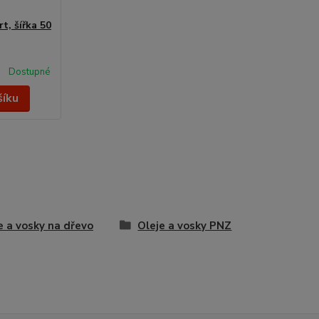
t, šířka 50
Dostupné
šíku
e a vosky na dřevo
Oleje a vosky PNZ