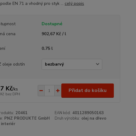
 podle EN 71 a vhodný pro styk ...
celý popis
tupnost
Dostupné
ná cena
902,67 Kč / l
ení
0.75 l
 oleje odstín
7 Kč
/
ks
Přidat do košíku
 Kč
bez DPH
roduktu:
20461
EAN kód:
4011289050163
e:
PNZ PRODUKTE GmbH
Druh výrobku:
olej na dřevo
interiér