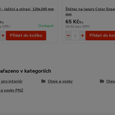
 - leštící a stírací, 120x240 mm
Štětec na lazury Color Exper
mm
65 Kč
/
ks
/
ks
Dostupné
z DPH
54 Kč
bez DPH
Přidat do košíku
Přidat do ko
zařazeno v kategoriích
 pro interiér
Oleje a vosky
Olej
 a vosky PNZ