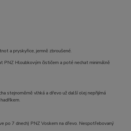
ot a pryskyřice, jemně zbroušené.
ovat PNZ Hloubkovým čističem a poté nechat minimálně
ha stejnoměrně vlhká a dřevo už další olej nepřijímá
 hadříkem.
říve po 7 dnech) PNZ Voskem na dřevo. Nespotřebovaný