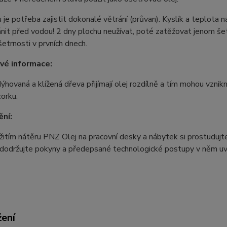
u je potřeba zajistit dokonalé větrání (průvan). Kyslík a teplota 
nit před vodou! 2 dny plochu neužívat, poté zatěžovat jenom šet
 šetrnosti v prvních dnech.
vé informace:
dýhovaná a klížená dřeva přijímají olej rozdílně a tím mohou vzni
orku.
ní:
itím nátěru PNZ Olej na pracovní desky a nábytek si prostudujte 
 dodržujte pokyny a předepsané technologické postupy v něm u
žení