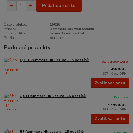
Přidat do košíku
Číslo produktu:
15026
Výrobce:
Remmers Baustofftechnik
Druh výrobku:
lazura, lazurovací lak
Použití:
exteriér
Podobné produkty
0,75 l Remmers HK Lazura - 15 odstínů
dostupné do týdne
456 Kč
/
ks
377 Kč
bez DPH
Zvolit variantu
2,5 l Remmers HK Lazura -15 odstínů
Dostupné
1 195 Kč
/
ks
988 Kč
bez DPH
Zvolit variantu
5 l Remmers HK Lazura - 15 odstínů
Dostupné