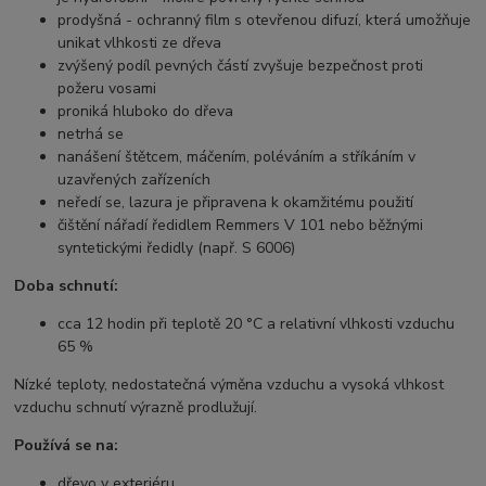
prodyšná - ochranný film s otevřenou difuzí, která umožňuje
unikat vlhkosti ze dřeva
zvýšený podíl pevných částí zvyšuje bezpečnost proti
požeru vosami
proniká hluboko do dřeva
netrhá se
nanášení štětcem, máčením, poléváním a stříkáním v
uzavřených zařízeních
neředí se, lazura je připravena k okamžitému použití
čištění nářadí ředidlem Remmers V 101 nebo běžnými
syntetickými ředidly (např. S 6006)
Doba schnutí:
cca 12 hodin při teplotě 20 °C a relativní vlhkosti vzduchu
65 %
Nízké teploty, nedostatečná výměna vzduchu a vysoká vlhkost
vzduchu schnutí výrazně prodlužují.
Používá se na:
dřevo v exteriéru