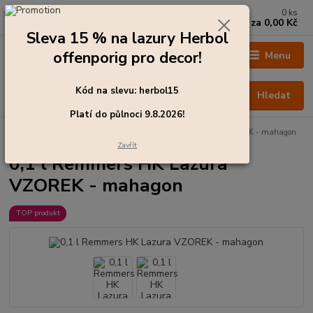
0
ks
+420 273 136 255
za
0,00 Kč
Po - Čt: 8:00 - 17:00, Pá: 8:00 - 14:30
Sleva 15 % na lazury Herbol
offenporig pro decor!
Menu
Kód na slevu: herbol15
Hledat
Platí do půlnoci 9.8.2026!
Úvod
Barvy pro exteriér
0,1 l Remmers HK Lazura VZOREK - mahagon
Zavřít
0,1 l Remmers HK Lazura
VZOREK - mahagon
TOP produkt