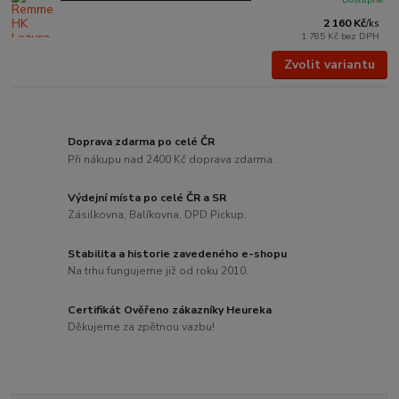
2 160 Kč
/
ks
1 785 Kč
bez DPH
Zvolit variantu
Doprava zdarma po celé ČR
Při nákupu nad 2400 Kč doprava zdarma.
Výdejní místa po celé ČR a SR
Zásilkovna, Balíkovna, DPD Pickup.
Stabilita a historie zavedeného e-shopu
Na trhu fungujeme již od roku 2010.
Certifikát Ověřeno zákazníky Heureka
Děkujeme za zpětnou vazbu!