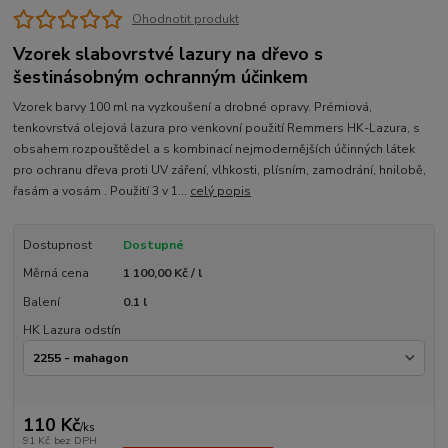
Ohodnotit produkt
Vzorek slabovrstvé lazury na dřevo s
šestinásobným ochranným účinkem
Vzorek barvy 100 ml na vyzkoušení a drobné opravy. Prémiová,
tenkovrstvá olejová lazura pro venkovní použití Remmers HK-Lazura, s
obsahem rozpouštědel a s kombinací nejmodernějších účinných látek
pro ochranu dřeva proti UV záření, vlhkosti, plísním, zamodrání, hnilobě,
řasám a vosám . Použití 3 v 1...
celý popis
Dostupnost
Dostupné
Měrná cena
1 100,00 Kč / l
Balení
0.1 l
HK Lazura odstín
110 Kč
/
ks
91 Kč
bez DPH