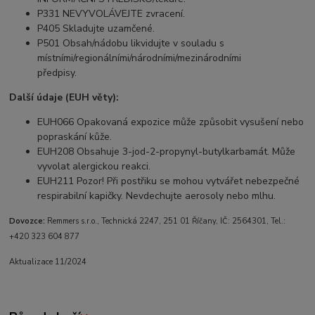
P331 NEVYVOLÁVEJTE zvracení.
P405 Skladujte uzamčené.
P501 Obsah/nádobu likvidujte v souladu s
místními/regionálními/národními/mezinárodními
předpisy.
Další údaje (EUH věty):
EUH066 Opakovaná expozice může způsobit vysušení nebo
popraskání kůže.
EUH208 Obsahuje 3-jod-2-propynyl-butylkarbamát. Může
vyvolat alergickou reakci.
EUH211 Pozor! Při postřiku se mohou vytvářet nebezpečné
respirabilní kapičky. Nevdechujte aerosoly nebo mlhu.
Dovozce:
Remmers s.r.o., Technická 2247, 251 01 Říčany, IČ: 2564301, Tel.:
+420 323 604 877
Aktualizace 11/2024