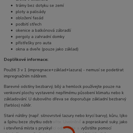
trámy bez dotyku se zemí
ploty a palisády
obložení fasád
podbití střech
okenice a balkónová zábradlí
pergoly a zahradní domky
přístřešky pro auta
okna a dveře (pouze jako základ)
Doplňkové informace:
Použití 3 v 1 (impregnace+základ+lazura) - nemusí se podetírat
impregnačním nátěrem.
Barevné odstíny bezbarvý, bílý a hemlock používejte pouze na
venkovní plochy vystavené nepřímému působení klimatu nebo k
základování. U dubového dřeva se doporučuje základní bezbarvý
(farblos) nátěr.
Staré nátěry (např. silnovrstvé lazury nebo krycí barvy), kůru, lýko
a špínu beze zbytku odstraňte. Uvolněné a popraskané suky, jako
i otevřená místa s pryskyřicí odstraňte a vyčistěte pomocí