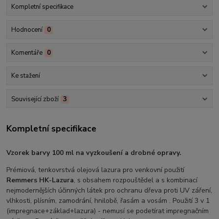
Kompletní specifikace
Hodnocení
0
Komentáře
0
Ke stažení
Související zboží
3
Kompletní specifikace
Vzorek barvy 100 ml na vyzkoušení a drobné opravy.
Prémiová, tenkovrstvá olejová lazura pro venkovní použití
Remmers HK-Lazura
, s obsahem rozpouštědel a s kombinací
nejmodernějších účinných látek pro ochranu dřeva proti UV záření,
vlhkosti, plísním, zamodrání, hnilobě, řasám a vosám . Použití 3 v 1
(impregnace+základ+lazura) - nemusí se podetírat impregnačním