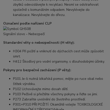
zbytků odevzdávejte k recyklaci. Nesmí se odstraňovat
společně s komunálním odpadem. Nevylévejte do
kanalizace. Nevylévejte do dřezu.
Označení podle nařízení CLP
Signální slovo
-
Nebezpečí
Standardní věty o nebezpečnosti (H věty):
H304 Při požití a vniknutí do dýchacích cest může způsobit
smrt.
H412 Škodlivý pro vodní organismy, s dlouhodobými účinky.
Pokyny pro bezpečné zacházení (P věty):
P101 Je-li nutná lékařská pomoc, mějte po ruce obal nebo
štítek výrobku.
P102 Uchovávejte mimo dosah dětí.
P103 Pečlivě si přečtěte všechny pokyny a řiďte se jimi.
P273 Zabraňte uvolnění do životního prostředí.
P301+P310 PŘI POŽITÍ: Okamžitě volejte TOXIKOLOGICKÉ
INFORMAČNÍ STŘEDISKO/lékaře.