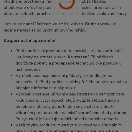
vhodného prostředku (např. ředidlem - V 101). Hladké,
ohoblované dřevěné plochy, pokud je to možné, před natíráním
obruste a zbavte prachu, čímž dosáhnete lepšího vsakování barvy.
Lazura se nanáší štětcem ve směru vláken. Druhou vrstvu je
možné nanést až po uschnutí prvního nátěru.
Bezpečnostní upozornění:
Před použitím si prostudujte technický list a bezpečnostní
list, který naleznete v sekci
Ke stažení
. Při nátěrech
dodržujte pokyny a předepsané technologické postupy v
nich uvedené.
Výrobek obsahuje biocidní přídavky, proto dbejte na
bezpečnost Před použitím si vždy přečtěte údaje na obalu a
připojené informace o přípravku!
Výrobek obsahuje přírodní oleje. Hrozí riziko samovznícení
kvůli obsahu vysychajících olejů. Použité štětce, hadry a
podobné materiály ponořte do vody, rozložte v dobře
větraném prostoru nebo na místě chráněném před požárem.
Po vysušení je likvidujte odděleně od ostatního odpadu.
Větší zbytky produktu musí být zlikvidovány v originálním
obalu v souladu s platnými předpisy. Pouze obaly beze