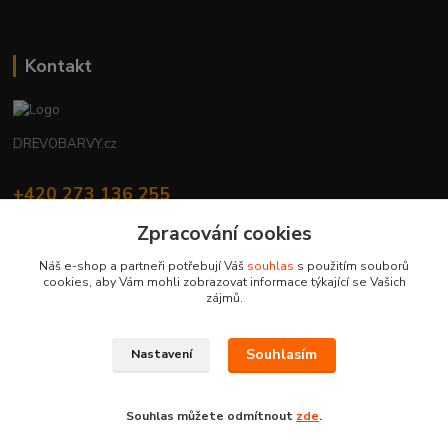
Kontakt
DREVOBARVY.cz
+420 273 136 255
Po - Čt: 8:00 - 17:00, Pá: 8:00 - 14:30
Zpracování cookies
info@drevobarvy.cz
Náš e-shop a partneři potřebují Váš
souhlas
s použitím souborů
cookies, aby Vám mohli zobrazovat informace týkající se Vašich
zájmů.
Souhlasím
Nastavení
DREVOBARVY.cz | Copyright © 2019 H-Color s.r.o. | všechna práva vyhrazena
Vytvořeno na
Eshop-rychle.cz
Souhlas můžete odmítnout
zde
.