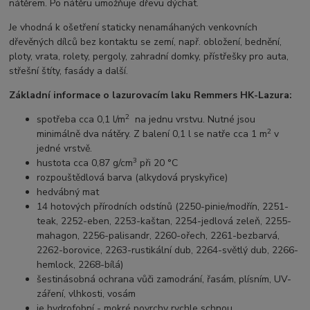
nátěrem. Po nátěru umožňuje dřevu dýchat.
Je vhodná k ošetření staticky nenamáhaných venkovních
dřevěných dílců bez kontaktu se zemí, např. obložení, bednění,
ploty, vrata, rolety, pergoly, zahradní domky, přístřešky pro auta,
střešní štíty, fasády a další.
Základní informace o lazurovacím laku Remmers HK-Lazura:
2
spotřeba cca 0,1 l/m
na jednu vrstvu. Nutné jsou
2
minimálně dva nátěry. Z balení 0,1 l se natře cca 1 m
v
jedné vrstvě.
3
hustota cca 0,87 g/cm
při 20 °C
rozpouštědlová barva (alkydová pryskyřice)
hedvábný mat
14 hotových přírodních odstínů (2250-pinie/modřín, 2251-
teak, 2252-eben, 2253-kaštan, 2254-jedlová zeleň, 2255-
mahagon, 2256-palisandr, 2260-ořech, 2261-bezbarvá,
2262-borovice, 2263-rustikální dub, 2264-světlý dub, 2266-
hemlock, 2268-bílá)
šestinásobná ochrana vůči zamodrání, řasám, plísním, UV-
záření, vlhkosti, vosám
je hydrofobní - mokré povrchy rychle schnou