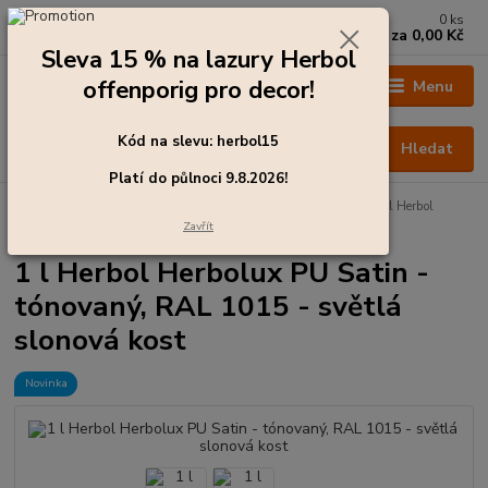
0
ks
+420 273 136 255
za
0,00 Kč
Po - Čt: 8:00 - 17:00, Pá: 8:00 - 14:30
Sleva 15 % na lazury Herbol
offenporig pro decor!
Menu
Kód na slevu: herbol15
Hledat
Platí do půlnoci 9.8.2026!
Úvod
Barvy pro exteriér
Emaily - krycí laky na dřevo
1 l Herbol
Herbolux PU Satin - tónovaný, RAL 1015 - světlá slonová kost
Zavřít
1 l Herbol Herbolux PU Satin -
tónovaný, RAL 1015 - světlá
slonová kost
Novinka