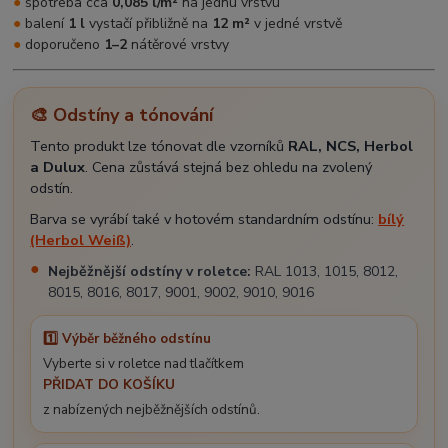
●
spotřeba cca
0,085 l/m²
na jednu vrstvu
●
balení
1 l
vystačí přibližně na
12 m²
v jedné vrstvě
●
doporučeno
1–2
nátěrové vrstvy
🎨 Odstíny a tónování
Tento produkt lze tónovat dle vzorníků
RAL, NCS, Herbol
a Dulux
. Cena zůstává stejná bez ohledu na zvolený
odstín.
Barva se vyrábí také v hotovém standardním odstínu:
bílý
(Herbol Weiß)
.
Nejběžnější odstíny v roletce:
RAL 1013, 1015, 8012,
8015, 8016, 8017, 9001, 9002, 9010, 9016
1️⃣ Výběr běžného odstínu
Vyberte si v roletce nad tlačítkem
PŘIDAT DO KOŠÍKU
z nabízených nejběžnějších odstínů.