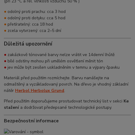
(při 23 °C a rel. vlhkosti vzduchu 50 % )
●
odolný proti prachu: cca 3 hod
●
odolný proti dotyku: cca 5 hod
●
přetíratelný: cca 18 hod
●
zcela vytvrzený: cca 2–5 dní
Důležitá upozornění
●
zakázkově tónované barvy nelze vrátit ve 14denní lhůtě
●
bílé odstíny mohou při umělém osvětlení měnit tón
●
jev může být zesílen uskladněním v temnu a výpary čpavku
Materiál před použitím rozmíchejte. Barvu nanášejte na
odmaštěný a vyzákladovaný povrch. Na dřevo je vhodný základní
nátěr
Herbol Herbolux Grund
.
Před použitím doporučujeme prostudovat technický list v sekci
Ke
stažení
a dodržovat předepsané technologické postupy.
Bezpečnostní informace