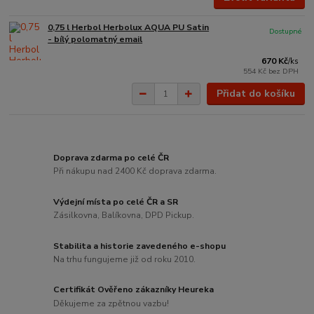
0,75 l Herbol Herbolux AQUA PU Satin
Dostupné
- bílý polomatný email
670 Kč
/
ks
554 Kč
bez DPH
Přidat do košíku
Doprava zdarma po celé ČR
Při nákupu nad 2400 Kč doprava zdarma.
Výdejní místa po celé ČR a SR
Zásilkovna, Balíkovna, DPD Pickup.
Stabilita a historie zavedeného e-shopu
Na trhu fungujeme již od roku 2010.
Certifikát Ověřeno zákazníky Heureka
Děkujeme za zpětnou vazbu!