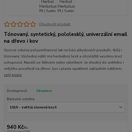
Ohodnotit produkt
Tónovaný, syntetický, pololesklý, univerzální email
na dřevo i kov
Vysoce odolný polyurethanový lak na bázi alkydových pryskyřic, tbílý i
tónovaný. Výsledný nátěr má hedvábný lesk a obzvláště vysokou krycí
schopnost. Nanáší se štětcem nebo válečkem. Je vhodný do vnitřního i
vnějšího prostředí na dřevo, kov i plasty opatřené základním nátěrem.
celý popis
Dostupnost
Skladem
Barevné odstíny
940 Kč
/
ks
777 Kč
bez DPH