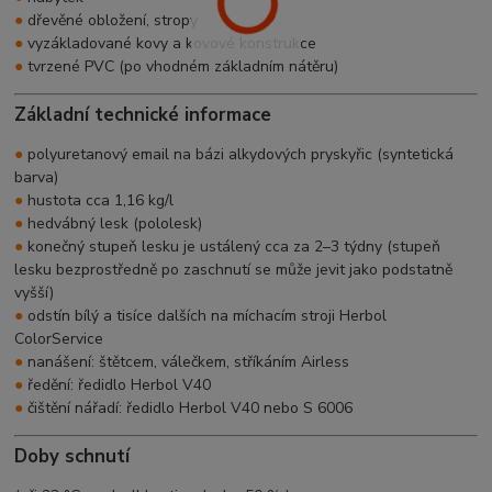
●
dřevěné obložení, stropy
●
vyzákladované kovy a kovové konstrukce
●
tvrzené PVC (po vhodném základním nátěru)
Základní technické informace
●
polyuretanový email na bázi alkydových pryskyřic (syntetická
barva)
●
hustota cca 1,16 kg/l
●
hedvábný lesk (pololesk)
●
konečný stupeň lesku je ustálený cca za 2–3 týdny (stupeň
lesku bezprostředně po zaschnutí se může jevit jako podstatně
vyšší)
●
odstín bílý a tisíce dalších na míchacím stroji Herbol
ColorService
●
nanášení: štětcem, válečkem, stříkáním Airless
●
ředění: ředidlo Herbol V40
●
čištění nářadí: ředidlo Herbol V40 nebo S 6006
Doby schnutí