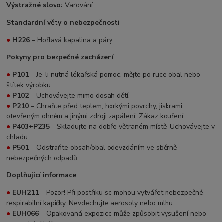
Výstražné slovo:
Varování
Standardní věty o nebezpečnosti
●
H226
– Hořlavá kapalina a páry.
Pokyny pro bezpečné zacházení
●
P101
– Je-li nutná lékařská pomoc, mějte po ruce obal nebo
štítek výrobku.
●
P102
– Uchovávejte mimo dosah dětí.
●
P210
– Chraňte před teplem, horkými povrchy, jiskrami,
otevřeným ohněm a jinými zdroji zapálení. Zákaz kouření.
●
P403+P235
– Skladujte na dobře větraném místě. Uchovávejte v
chladu.
●
P501
– Odstraňte obsah/obal odevzdáním ve sběrně
nebezpečných odpadů.
Doplňující informace
●
EUH211
– Pozor! Při postřiku se mohou vytvářet nebezpečné
respirabilní kapičky. Nevdechujte aerosoly nebo mlhu.
●
EUH066
– Opakovaná expozice může způsobit vysušení nebo