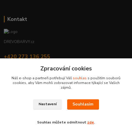
Kontakt
DREVOBARVY.cz
+420 273 136 255
Po - Čt: 8:00 - 17:00, Pá: 8:00 - 14:30
Zpracování cookies
info@drevobarvy.cz
Náš e-shop a partneři potřebují Váš
souhlas
s použitím souborů
cookies, aby Vám mohli zobrazovat informace týkající se Vašich
zájmů.
Souhlasím
Nastavení
DREVOBARVY.cz | Copyright © 2019 H-Color s.r.o. | všechna práva vyhrazena
Vytvořeno na
Eshop-rychle.cz
Souhlas můžete odmítnout
zde
.