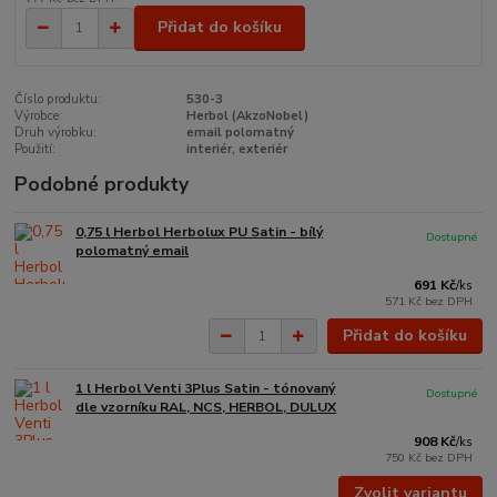
Přidat do košíku
Číslo produktu:
530-3
Výrobce:
Herbol (AkzoNobel)
Druh výrobku:
email polomatný
Použití:
interiér, exteriér
Podobné produkty
0,75 l Herbol Herbolux PU Satin - bílý
Dostupné
polomatný email
691 Kč
/
ks
571 Kč
bez DPH
Přidat do košíku
1 l Herbol Venti 3Plus Satin - tónovaný
Dostupné
dle vzorníku RAL, NCS, HERBOL, DULUX
908 Kč
/
ks
750 Kč
bez DPH
Zvolit variantu