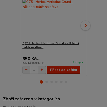
0,75 l Herbol Herbolux Grund - základní
0.25 Kg Herb
nátěr na dřevo
tmel na dřev
650 Kč
445 Kč
/
ks
/
ks
Dostupné
537 Kč
bez DPH
368 Kč
bez 
Přidat do košíku
Zboží zařazeno v kategoriích