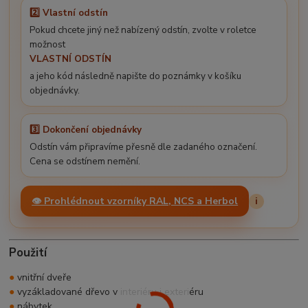
2️⃣ Vlastní odstín
Pokud chcete jiný než nabízený odstín, zvolte v roletce
možnost
VLASTNÍ ODSTÍN
a jeho kód následně napište do poznámky v košíku
objednávky.
3️⃣ Dokončení objednávky
Odstín vám připravíme přesně dle zadaného označení.
Cena se odstínem nemění.
👁️ Prohlédnout vzorníky RAL, NCS a Herbol
i
Použití
●
vnitřní dveře
●
vyzákladované dřevo v interiéru i exteriéru
●
nábytek