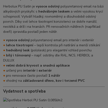
Herbolux PU Satin je
vysoce odolný
polyuretanový email na bázi
alkydových pryskyřic s
hedvábným leskem
a velmi vysokou krycí
schopností. Vytváří hladký, rovnoměrný a dlouhodobě odolný
povrch. Díky své lehce tixotropní konzistenci se dobře nanáší,
nestéká a drží i na hranách. Při renovačních nátěrech (například
dveří) zpravidla postačí jeden nátěr.
●
vysoce odolný
polyuretanový email pro interiér i exteriér
●
lehce tixotropní
– lepší kontrola při natírání a menší stékání
●
hedvábný lesk
(pololesk) pro elegantní vzhled povrchu
●
bílý i tónovaný
– např. odstíny dle RAL, NCS, HERBOL a
DULUX
●
velmi dobrá kryvost a snadná aplikace
●
určený pro
interiér i exteriér
●
pro renovace často postačí
1 nátěr
●
vhodný na
základované dřevo, kov i tvrzené PVC
Vydatnost a spotřeba